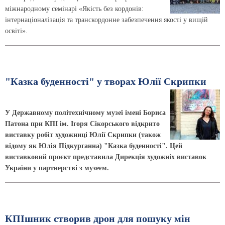
міжнародному семінарі «Якість без кордонів:
інтернаціоналізація та транскордонне забезпечення якості у вищій
освіті».
"Казка буденності" у творах Юлії Скрипки
У Державному політехнічному музеї імені Бориса
Патона при КПІ ім. Ігоря Сікорського відкрито
виставку робіт художниці Юлії Скрипки (також
відому як Юлія Підкурганна) "Казка буденності". Цей
виставковий проєкт представила Дирекція художніх виставок
України у партнерстві з музеєм.
КПІшник створив дрон для пошуку мін