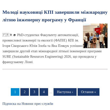
Молоді науковиці КПІ завершили міжнародну
літню інженерну програму у Франції
🇫🇷👩‍🎓 PhD-студентки Факультету автоматизації,
промислової інженерії та екології (ФАПІЕ) КПІ ім.
Ігоря Сікорського Юлія Злоба та Яна Пляцук успішно
завершили другий етап міжнародної літньої інженерної програми
SURE (Sustainable Resources Engineering) 2026, що проходила у
французькому Ліоні.
Розбивка
на
Сторінка
1
Сторінка
2
Сторінка
3
Сторінка
4
…
Наступна
Наступна ›
Остання
Остання »
сторінка
сторінка
сторінки
Підписка на Новини прес-служби