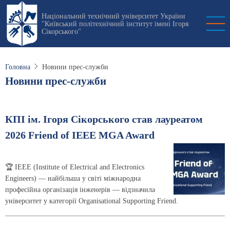
Перейти
Національний технічний університет України
до
"Київський політехнічний інститут імені Ігоря
основного
Сікорського"
вмісту
Головна
Новини прес-служби
Новини прес-служби
КПІ ім. Ігоря Сікорського став лауреатом
2026 Friend of IEEE MGA Award
🏆 IEEE (Institute of Electrical and Electronics
Engineers) — найбільша у світі міжнародна
професійна організація інженерів — відзначила
університет у категорії Organisational Supporting Friend.