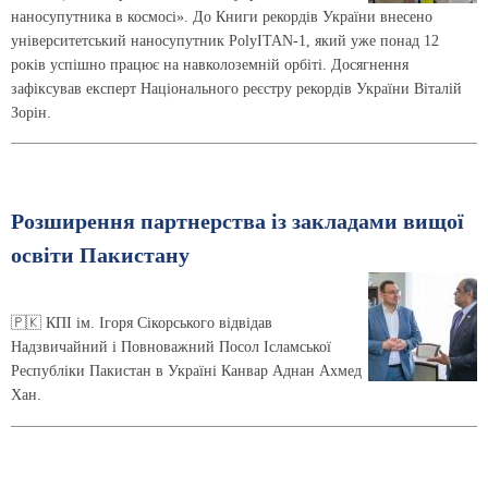
наносупутника в космосі». До Книги рекордів України внесено
університетський наносупутник PolyITAN-1, який уже понад 12
років успішно працює на навколоземній орбіті. Досягнення
зафіксував експерт Національного реєстру рекордів України Віталій
Зорін.
Розширення партнерства із закладами вищої
освіти Пакистану
🇵🇰 КПІ ім. Ігоря Сікорського відвідав
Надзвичайний і Повноважний Посол Ісламської
Республіки Пакистан в Україні Канвар Аднан Ахмед
Хан.