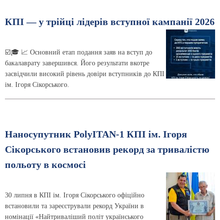
КПІ — у трійці лідерів вступної кампанії 2026
☑️🎓 📈 Основний етап подання заяв на вступ до
бакалаврату завершився. Його результати вкотре
засвідчили високий рівень довіри вступників до КПІ
ім. Ігоря Сікорського.
Наносупутник PolyITAN-1 КПІ ім. Ігоря
Сікорського встановив рекорд за тривалістю
польоту в космосі
30 липня в КПІ ім. Ігоря Сікорського офіційно
встановили та зареєстрували рекорд України в
номінації «Найтриваліший політ українського