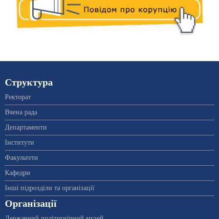
Структура
Ректорат
Вчена рада
Департаменти
Інститути
Факультети
Кафедри
Інші підрозділи та організації
Організації
Державний політехнічний музей