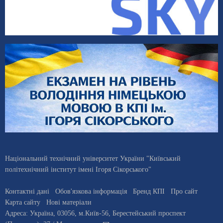
Національний технічний університет України "Київський
політехнічний інститут імені Ігоря Сікорського"
Контактні дані
Обов'язкова інформація
Бренд КПІ
Про сайт
Карта сайту
Нові матеріали
Адреса:
Україна
,
03056
, м.
Київ
-56,
Берестейський проспект