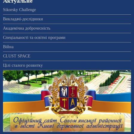
Актуальне
Sikorsky Challenge
Викладачі-дослідники
Академічна доброчесність
Спеціальності та освітні програми
Війна
CLUST SPACE
Цілі сталого розвитку