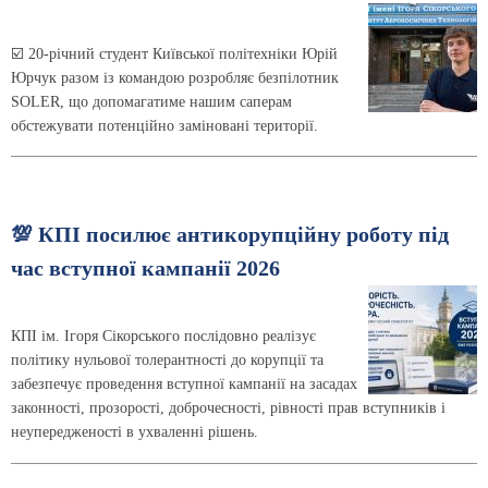
☑️ 20-річний студент Київської політехніки Юрій
Юрчук разом із командою розробляє безпілотник
SOLER, що допомагатиме нашим саперам
обстежувати потенційно заміновані території.
💯 КПІ посилює антикорупційну роботу під
час вступної кампанії 2026
КПІ ім. Ігоря Сікорського послідовно реалізує
політику нульової толерантності до корупції та
забезпечує проведення вступної кампанії на засадах
законності, прозорості, доброчесності, рівності прав вступників і
неупередженості в ухваленні рішень.