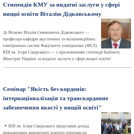
Стипендія КМУ за видатні заслуги у сфері
вищої освіти Віталію Дідковському
🤝 Вітаємо Віталія Семеновича Дідковського —
професора кафедри акустичних та мультимедійних
електронних систем Факультету електроніки (ФЕЛ)
КПІ ім. Ігоря Сікорського — з призначенням стипендії Кабінету
Міністрів України за видатні заслуги у сфері вищої освіти!
Семінар "Якість без кордонів:
інтернаціоналізація та транскордонне
забезпечення якості у вищій освіті"
📌 КПІ ім. Ігоря Сікорського представив досвід
міжнародних акредитації освітніх програм на