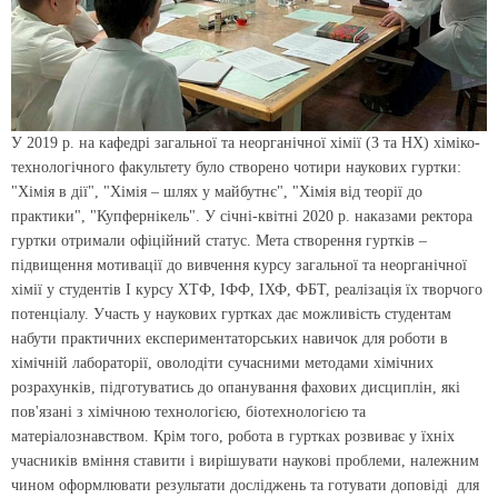
У 2019 р. на кафедрі загальної та неорганічної хімії (З та НХ) хіміко-
технологічного факультету було створено чотири наукових гуртки:
"Хімія в дії", "Хімія – шлях у майбутнє", "Хімія від теорії до
практики", "Купфернікель". У січні-квітні 2020 р. наказами ректора
гуртки отримали офіційний статус. Мета створення гуртків –
підвищення мотивації до вивчення курсу загальної та неорганічної
хімії у студентів І курсу ХТФ, ІФФ, ІХФ, ФБТ, реалізація їх творчого
потенціалу. Участь у наукових гуртках дає можливість студентам
набути практичних експериментаторських навичок для роботи в
хімічній лабораторії, оволодіти сучасними методами хімічних
розрахунків, підготуватись до опанування фахових дисциплін, які
пов'язані з хімічною технологією, біотехнологією та
матеріалознавством. Крім того, робота в гуртках розвиває у їхніх
учасників вміння ставити і вирішувати наукові проблеми, належним
чином оформлювати результати досліджень та готувати доповіді для