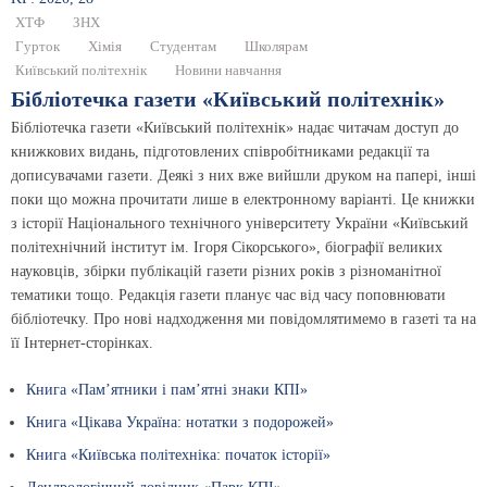
ХТФ
ЗНХ
Гурток
Хімія
Студентам
Школярам
Київський політехнік
Новини навчання
Бібліотечка газети «Київський політехнік»
Бібліотечка газети «Київський політехнік» надає читачам доступ до
книжкових видань, підготовлених співробітниками редакції та
дописувачами газети. Деякі з них вже вийшли друком на папері, інші
поки що можна прочитати лише в електронному варіанті. Це книжки
з історії Національного технічного університету України «Київський
політехнічний інститут ім. Ігоря Сікорського», біографії великих
науковців, збірки публікацій газети різних років з різноманітної
тематики тощо. Редакція газети планує час від часу поповнювати
бібліотечку. Про нові надходження ми повідомлятимемо в газеті та на
її Інтернет-сторінках.
Книга «Пам’ятники і пам’ятні знаки КПІ»
Книга «Цікава Україна: нотатки з подорожей»
Книга «Київська політехніка: початок історії»