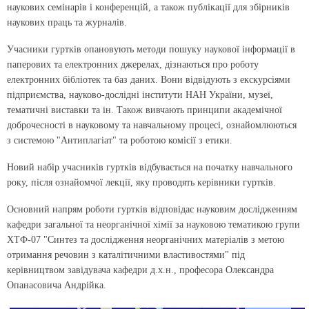
наукових семінарів і конференцій, а також публікації для збірників
наукових праць та журналів.
Учасники гуртків опановують методи пошуку наукової інформації в
паперових та електронних джерелах, дізнаються про роботу
електронних бібліотек та баз даних. Вони відвідують з екскурсіями
підприємства, науково-дослідні інститути НАН України, музеї,
тематичні виставки та ін. Також вивчають принципи академічної
доброчесності в науковому та навчальному процесі, ознайомлюються
з системою "Антиплагіат" та роботою комісії з етики.
Новий набір учасників гуртків відбувається на початку навчального
року, після ознайомчої лекції, яку проводять керівники гуртків.
Основний напрям роботи гуртків відповідає науковим дослідженням
кафедри загальної та неорганічної хімії за науковою тематикою групи
ХТФ-07 "Синтез та дослідження неорганічних матеріалів з метою
отримання речовин з каталітичними властивостями" під
керівництвом завідувача кафедри д.х.н., професора Олександра
Опанасовича Андрійка.