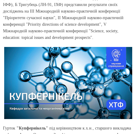
ІФФ), Б.Тригубець (ЛН-91, ІХФ) представили результати своїх
досліджень на ІІІ Міжнародній науково-практичній конференції
"Пріоритети сучасної науки", ІІ Міжнародній науково-практичній
конференції "Priority directions of science development", V
Міжнародній науково-практичній конференції "Science, society,
education: topical issues and development prospects".
Гурток
"Купфернікель"
під керівництвом к.х.н., старшого викладача