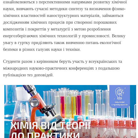
ознайомлюються з перспективними напрямами розвитку хімічної
науки, вивчають сучасні методики синтезу та визначення фізико-
хімічних властивостей наноструктурних матеріалів, займаються
дослідженням хімічних процесів при створенні порошкових
композитів і покриттів у металургії з метою розроблення
енергозберігаючих хімічних технологій у промисловості. Велику
увагу в гуртку приділяють також вивченню питань екологічної
безпеки в різних галузях науки і техніки.
Студенти разом з керівником беруть участь у всеукраїнських та
міжнародних науково-практичних конференціях з подальшою
публікацією тез доповідей.