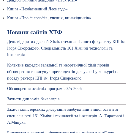
Дендрологічний довідник «Парк КПІ»
Книга «Незбагненний Леонардо»
Книга «Про філософів, учених, винахідників»
Новини сайтів ХТФ
День відкритих дверей Хіміко-технологічного факультету КПІ ім.
Ігоря Сікорського. Спеціальність 161 Хімічні технології та
інженерія
Колектив кафедри загальної та неорганічної хімії провів
обговорення та висунув претендентів для участі у конкурсі на
посаду ректора КПІ ім. Ігоря Сікорського.
Обговорення освітніх програм 2025-2026
Захисти дипломів бакалаврів
Захист магістерських дисертацій здобувачами вищої освіти зі
спеціальності 161 Хімічні технології та інженерія. А. Тарасової і
А.Мішука.
Результати відкритої університетської олімпіади з хімії для