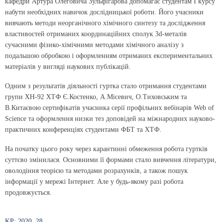
кафедри Артура Олеговича Зульфігарова допомагає студентам І курсу
набути необхідних навичок дослідницької роботи. Його учасники
вивчають методи неорганічного хімічного синтезу та дослідження
властивостей отриманих координаційних сполук 3d-металів
сучасними фізико-хімічними методами хімічного аналізу з
подальшою обробкою і оформленням отриманих експериментальних
матеріалів у вигляді наукових публікацій.
Одним з результатів діяльності гуртка стало отримання студентами
групи ХН-92 ХТФ Є.Костенко, А.Місевич, О.Тиховським та
В.Китаєвою сертифікатів учасника серії профільних вебінарів Web of
Science та оформлення низки тез доповідей на міжнародних науково-
практичних конференціях студентами ФБТ та ХТФ.
На початку цього року через карантинні обмеження робота гуртків
суттєво змінилася. Основними її формами стало вивчення літератури,
оволодіння теорією та методами розрахунків, а також пошук
інформації у мережі Інтернет. Але у будь-якому разі робота
продовжується.
KP: 2020, 28