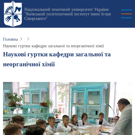
Перейти
Національний технічний університет України
до
"Київський політехнічний інститут імені Ігоря
основного
Сікорського"
вмісту
Головна
Наукові гуртки кафедри загальної та неорганічної хімії
Наукові гуртки кафедри загальної та
неорганічної хімії