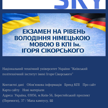
Національний технічний університет України "Київський
політехнічний інститут імені Ігоря Сікорського"
Контактні дані
Обов'язкова інформація
Бренд КПІ
Про сайт
Карта сайту
Нові матеріали
Адреса:
Україна
,
03056
, м.
Київ
-56,
Берестейський проспект
(Перемоги), 37
/ Мапа кампусу
,
📧