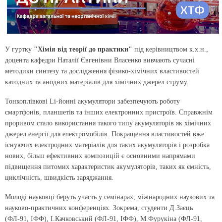
У гуртку
"Хімія від теорії до практики"
під керівництвом к.х.н.,
доцента кафедри Наталії Євгенівни Власенко вивчають сучасні
методики синтезу та дослідження фізико-хімічних властивостей
катодних та анодних матеріалів для хімічних джерел струму.
Тонкоплівкові Li-йонні акумулятори забезпечують роботу
смартфонів, планшетів та інших електронних пристроїв. Справжнім
проривом стало використання такого типу акумуляторів як хімічних
джерел енергії для електромобілів. Покращення властивостей вже
існуючих електродних матеріалів для таких акумуляторів і розробка
нових, більш ефективних композицій є основними напрямами
підвищення питомих характеристик акумуляторів, таких як ємність,
циклічність, швидкість заряджання.
Молоді науковці беруть участь у семінарах, міжнародних наукових та
науково-практичних конференціях. Зокрема, студенти Д.Заєць
(ФЛ-91, ІФФ), І.Качковський (ФЛ-91, ІФФ), М.Фурукіна (ФЛ-91,