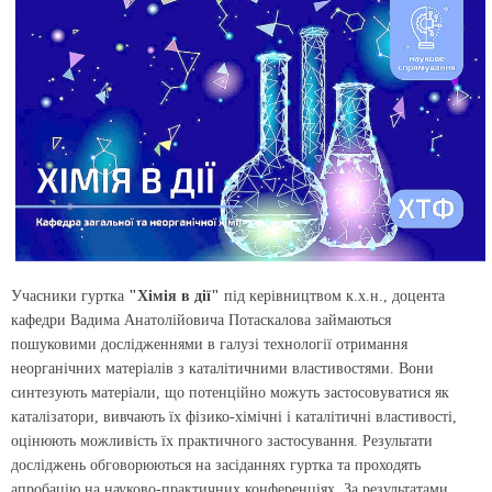
Учасники гуртка
"Хімія в дії"
під керівництвом к.х.н., доцента
кафедри Вадима Анатолійовича Потаскалова займаються
пошуковими дослідженнями в галузі технології отримання
неорганічних матеріалів з каталітичними властивостями. Вони
синтезують матеріали, що потенційно можуть застосовуватися як
каталізатори, вивчають їх фізико-хімічні і каталітичні властивості,
оцінюють можливість їх практичного застосування. Результати
досліджень обговорюються на засіданнях гуртка та проходять
апробацію на науково-практичних конференціях. За результатами