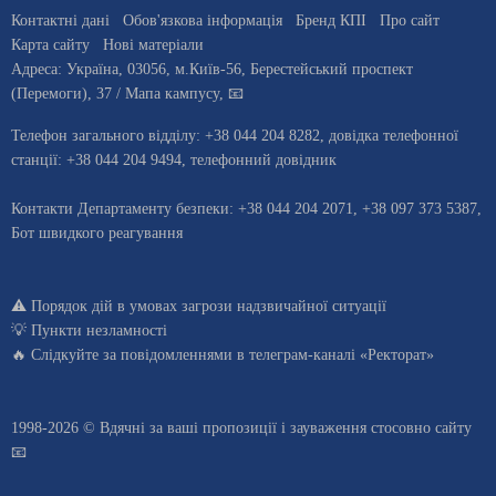
Контактні дані
Обов'язкова інформація
Бренд КПІ
Про сайт
Карта сайту
Нові матеріали
Адреса:
Україна
,
03056
, м.
Київ
-56,
Берестейський проспект
(Перемоги), 37
/ Мапа кампусу
,
📧
Телефон загального відділу:
+38 044 204 8282
, довiдка телефонної
станцiї:
+38 044 204 9494
,
телефонний довідник
Контакти Департаменту безпеки: +38 044 204 2071, +38 097 373 5387,
Бот швидкого реагування
⚠️
Порядок дій в умовах загрози надзвичайної ситуації
💡
Пункти незламності
🔥 Слідкуйте за повідомленнями в
телеграм-каналі «Ректорат»
1998-2026 © Вдячні за ваші
пропозиції і зауваження стосовно сайту
📧