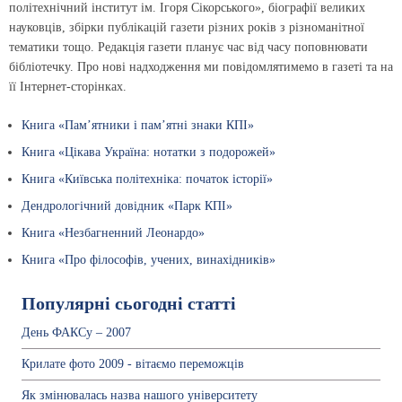
політехнічний інститут ім. Ігоря Сікорського», біографії великих
науковців, збірки публікацій газети різних років з різноманітної
тематики тощо. Редакція газети планує час від часу поповнювати
бібліотечку. Про нові надходження ми повідомлятимемо в газеті та на
її Інтернет-сторінках.
Книга «Пам’ятники і пам’ятні знаки КПІ»
Книга «Цікава Україна: нотатки з подорожей»
Книга «Київська політехніка: початок історії»
Дендрологічний довідник «Парк КПІ»
Книга «Незбагненний Леонардо»
Книга «Про філософів, учених, винахідників»
Популярні сьогодні статті
День ФАКСу – 2007
Крилате фото 2009 - вітаємо переможців
Як змінювалась назва нашого університету