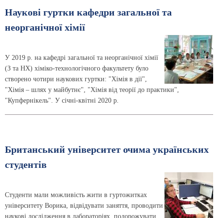
Наукові гуртки кафедри загальної та
неорганічної хімії
У 2019 р. на кафедрі загальної та неорганічної хімії
(З та НХ) хіміко-технологічного факультету було
створено чотири наукових гуртки: "Хімія в дії",
"Хімія – шлях у майбутнє", "Хімія від теорії до практики",
"Купфернікель". У січні-квітні 2020 р.
Британський університет очима українських
студентів
Студенти мали можливість жити в гуртожитках
університету Ворика, відвідувати заняття, проводити
наукові дослідження в лабораторіях, подорожувати