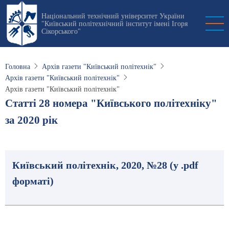
Перейти
Національний технічний університет України
до
"Київський політехнічний інститут імені Ігоря
основного
Сікорського"
вмісту
Головна
Архів газети "Київський політехнік"
Архів газети "Київський політехнік"
Архів газети "Київський політехнік"
Статті 28 номера "Київського політехніку"
за 2020 рік
Київський політехнік, 2020, №28 (у .pdf
форматі)