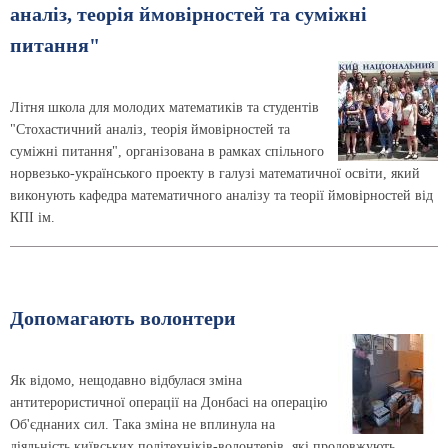
аналіз, теорія ймовірностей та суміжні
питання"
Літня школа для молодих математиків та студентів
"Стохастичний аналіз, теорія ймовірностей та
суміжні питання", організована в рамках спільного
норвезько-українського проекту в галузі математичної освіти, який
виконують кафедра математичного аналізу та теорії ймовірностей від
КПІ ім.
Допомагають волонтери
Як відомо, нещодавно відбулася зміна
антитерористичної операції на Донбасі на операцію
Об'єднаних сил. Така зміна не вплинула на
діяльність київських політехніків-волонтерів, які продовжують