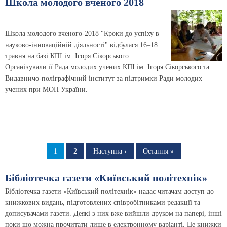
Школа молодого вченого 2018
Школа молодого вченого-2018 "Кроки до успіху в
науково-інноваційній діяльності" відбулася 16–18
травня на базі КПІ ім. Ігоря Сікорського.
Організували її Рада молодих учених КПІ ім. Ігоря Сікорського та
Видавничо-поліграфічний інститут за підтримки Ради молодих
учених при МОН України.
Розбивка
на
Сторінка
1
Сторінка
2
Наступна
Наступна ›
Остання
Остання »
сторінка
сторінка
сторінки
Бібліотечка газети «Київський політехнік»
Бібліотечка газети «Київський політехнік» надає читачам доступ до
книжкових видань, підготовлених співробітниками редакції та
дописувачами газети. Деякі з них вже вийшли друком на папері, інші
поки що можна прочитати лише в електронному варіанті. Це книжки