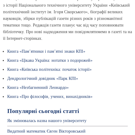
з історії Національного технічного університету України «Київський
політехнічний інститут ім. Ігоря Сікорського», біографії великих
науковців, збірки публікацій газети різних років з різноманітної
тематики тощо. Редакція газети планує час від часу поповнювати
бібліотечку. Про нові надходження ми повідомлятимемо в газеті та на
її Інтернет-сторінках.
Книга «Пам’ятники і пам’ятні знаки КПІ»
Книга «Цікава Україна: нотатки з подорожей»
Книга «Київська політехніка: початок історії»
Дендрологічний довідник «Парк КПІ»
Книга «Незбагненний Леонардо»
Книга «Про філософів, учених, винахідників»
Популярні сьогодні статті
Як змінювалась назва нашого університету
Видатний математик Євген Вікторовський