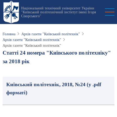
Перейти
Національний технічний університет України
до
"Київський політехнічний інститут імені Ігоря
основного
Сікорського"
вмісту
Головна
Архів газети "Київський політехнік"
Архів газети "Київський політехнік"
Архів газети "Київський політехнік"
Статті 24 номера "Київського політехніку"
за 2018 рік
Київський політехнік, 2018, №24 (у .pdf
форматі)