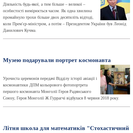
Діяльність будь-якої, а тим більше – великої –
особистості вимірюється часом. Як одна хвилина
промайнуло трохи більше двох десятиліть відтоді,
коли Прем'єр-міністром, а потім – Президентом України був Леонід
Данилович Кучма.
Музею подарували портрет космонавта
Урочиста церемонія передачі Відділу історії авіації і
космонавтики ДПМ кольорового фотопортрета
першого космонавта Монголії Героя Радянського
Союзу, Героя Монголії Ж.Гуррагчі відбулася 8 червня 2018 року.
Літня школа для математиків "Стохастичний