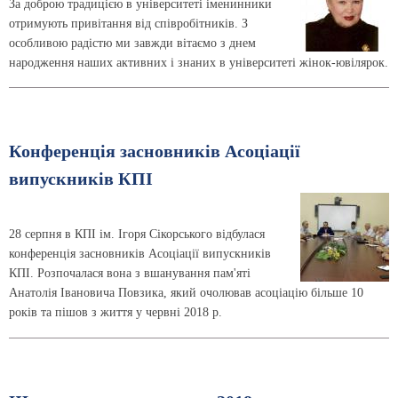
За доброю традицією в університеті іменинники
отримують привітання від співробітників. З
особливою радістю ми завжди вітаємо з днем
народження наших активних і знаних в університеті жінок-ювілярок.
Конференція засновників Асоціації
випускників КПІ
28 серпня в КПІ ім. Ігоря Сікорського відбулася
конференція засновників Асоці­ації випускників
КПІ. Розпочалася вона з вшанування пам'яті
Анатолія Івановича Повзика, який очолював асоціацію більше 10
років та пішов з життя у червні 2018 р.