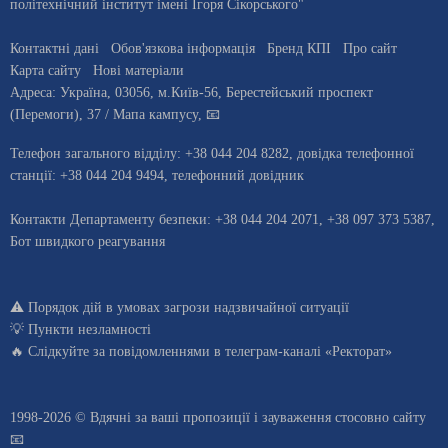
політехнічний інститут імені Ігоря Сікорського"
Контактні дані
Обов'язкова інформація
Бренд КПІ
Про сайт
Карта сайту
Нові матеріали
Адреса:
Україна
,
03056
, м.
Київ
-56,
Берестейський проспект
(Перемоги), 37
/ Мапа кампусу
,
📧
Телефон загального відділу:
+38 044 204 8282
, довiдка телефонної
станцiї:
+38 044 204 9494
,
телефонний довідник
Контакти Департаменту безпеки: +38 044 204 2071, +38 097 373 5387,
Бот швидкого реагування
⚠️
Порядок дій в умовах загрози надзвичайної ситуації
💡
Пункти незламності
🔥 Слідкуйте за повідомленнями в
телеграм-каналі «Ректорат»
1998-2026 © Вдячні за ваші
пропозиції і зауваження стосовно сайту
📧