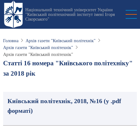
Перейти
Національний технічний університет України
до
"Київський політехнічний інститут імені Ігоря
основного
Сікорського"
вмісту
Головна
Архів газети "Київський політехнік"
Архів газети "Київський політехнік"
Архів газети "Київський політехнік"
Статті 16 номера "Київського політехніку"
за 2018 рік
Київський політехнік, 2018, №16 (у .pdf
форматі)