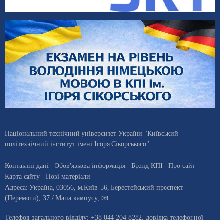
Національний технічний університет України "Київський
політехнічний інститут імені Ігоря Сікорського"
Контактні дані
Обов'язкова інформація
Бренд КПІ
Про сайт
Карта сайту
Нові матеріали
Адреса:
Україна
,
03056
, м.
Київ
-56,
Берестейський проспект
(Перемоги), 37
/ Мапа кампусу
,
📧
Телефон загального відділу:
+38 044 204 8282
, довiдка телефонної