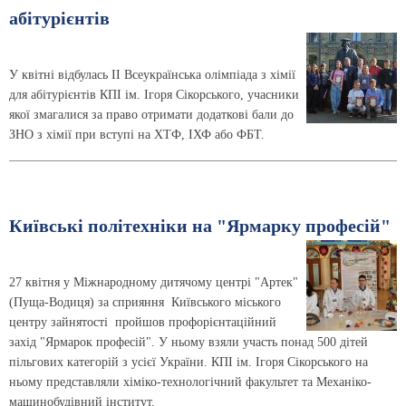
абітурієнтів
У квітні відбулась ІІ Всеукраїнська олімпіада з хімії
для абітурієнтів КПІ ім. Ігоря Сікорського, учасники
якої змагалися за право отримати додаткові бали до
ЗНО з хімії при вступі на ХТФ, ІХФ або ФБТ.
Київські політехніки на "Ярмарку професій"
27 квітня у Міжнародному дитячому центрі "Артек"
(Пуща-Водиця) за сприяння Київського міського
центру зайнятості пройшов профорієнтаційний
захід "Ярмарок професій". У ньому взяли участь понад 500 дітей
пільгових категорій з усієї України. КПІ ім. Ігоря Сікорського на
ньому представляли хіміко-технологічний факультет та Механіко-
машинобудівний інститут.