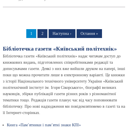
Розбивка
на
Сторінка
1
Сторінка
2
Наступна
Наступна ›
Остання
Остання »
сторінка
сторінка
сторінки
Бібліотечка газети «Київський політехнік»
Бібліотечка газети «Київський політехнік» надає читачам доступ до
книжкових видань, підготовлених співробітниками редакції та
дописувачами газети. Деякі з них вже вийшли друком на папері, інші
поки що можна прочитати лише в електронному варіанті. Це книжки
з історії Національного технічного університету України «Київський
політехнічний інститут ім. Ігоря Сікорського», біографії великих
науковців, збірки публікацій газети різних років з різноманітної
тематики тощо. Редакція газети планує час від часу поповнювати
бібліотечку. Про нові надходження ми повідомлятимемо в газеті та на
її Інтернет-сторінках.
Книга «Пам’ятники і пам’ятні знаки КПІ»