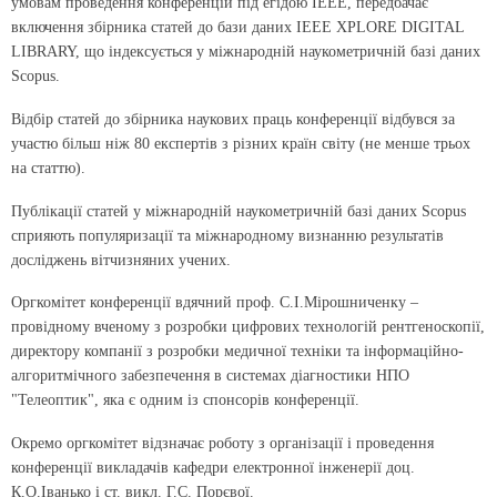
умовам проведення конференцій під егідою IEEE, передбачає
включення збірника статей до бази даних IEEE XPLORE DIGITAL
LIBRARY, що індексується у міжнародній наукометричній базі даних
Scopus.
Відбір статей до збірника наукових праць конференції відбувся за
участю більш ніж 80 експертів з різних країн світу (не менше трьох
на статтю).
Публікації статей у міжнародній наукометричній базі даних Scopus
сприяють популяризації та міжнародному визнанню результатів
досліджень вітчизняних учених.
Оргкомітет конференції вдячний проф. С.І.Мірошниченку –
провідному вченому з розробки цифрових технологій рентгеноскопії,
директору компанії з розробки медичної техніки та інформаційно-
алгоритмічного забезпечення в системах діагностики НПО
"Телеоптик", яка є одним із спонсорів конференції.
Окремо оргкомітет відзначає роботу з організації і проведення
конференції викладачів кафедри електронної інженерії доц.
К.О.Іванько і ст. викл. Г.С. Порєвої.