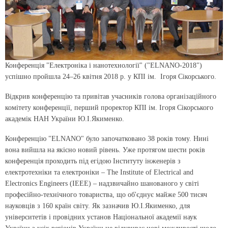
Конференція "Електроніка і нанотехнології" ("ELNANO-2018")
успішно пройшла 24–26 квітня 2018 р. у КПІ ім. Ігоря Сікорського.
Відкрив конференцію та привітав учасників голова організаційного
комітету конференції, перший проректор КПІ ім. Ігоря Сікорського
академік НАН України Ю.І.Якименко.
Конференцію "ELNANO" було започатковано 38 років тому. Нині
вона вийшла на якісно новий рівень. Уже протягом шести років
конференція проходить під егідою Інституту інженерів з
електротехніки та електроніки – The Institute of Electrical and
Electronics Engineers (IEEE) – надзвичайно шанованого у світі
професійно-технічного товариства, що об'єднує майже 500 тисяч
науковців з 160 країн світу. Як зазначив Ю.І.Якименко, для
університетів і провідних установ Національної академії наук