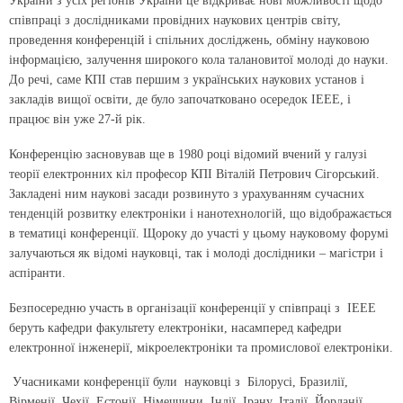
України з усіх регіонів України це відкриває нові можливості щодо
співпраці з дослідниками провідних наукових центрів світу,
проведення конференцій і спільних досліджень, обміну науковою
інформацією, залучення широкого кола талановитої молоді до науки.
До речі, саме КПІ став першим з українських наукових установ і
закладів вищої освіти, де було започатковано осередок ІЕЕЕ, і
працює він уже 27-й рік.
Конференцію засновував ще в 1980 році відомий вчений у галузі
теорії електронних кіл професор КПІ Віталій Петрович Сігорський.
Закладені ним наукові засади розвинуто з урахуванням сучасних
тенденцій розвитку електроніки і нанотехнологій, що відображається
в тематиці конференції. Щороку до участі у цьому науковому форумі
залучаються як відомі науковці, так і молоді дослідники – магістри і
аспіранти.
Безпосередню участь в організації конференції у співпраці з IEEE
беруть кафедри факультету електроніки, насамперед кафедри
електронної інженерії, мікроелектроніки та промислової електроніки.
Учасниками конференції були науковці з Білорусі, Бразилії,
Вірменії, Чехії, Естонії, Німеччини, Індії, Ірану, Італії, Йорданії,