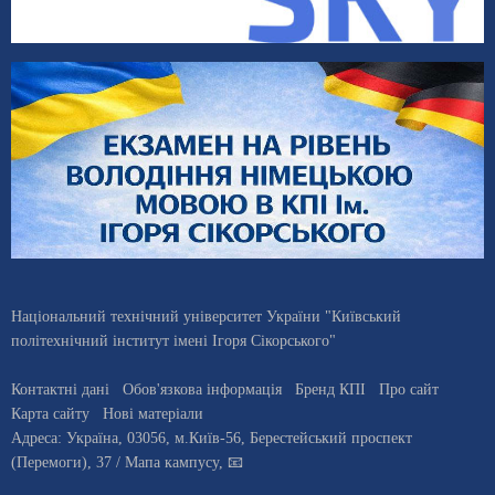
Національний технічний університет України "Київський
політехнічний інститут імені Ігоря Сікорського"
Контактні дані
Обов'язкова інформація
Бренд КПІ
Про сайт
Карта сайту
Нові матеріали
Адреса:
Україна
,
03056
, м.
Київ
-56,
Берестейський проспект
(Перемоги), 37
/ Мапа кампусу
,
📧