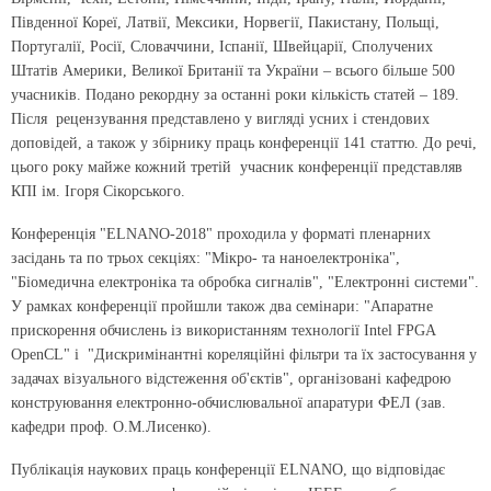
Південної Кореї, Латвії, Мексики, Норвегії, Пакистану, Польщі,
Португалії, Росії, Словаччини, Іспанії, Швейцарії, Сполучених
Штатів Америки, Великої Британії та України – всього більше 500
учасників. Подано рекордну за останні роки кількість статей – 189.
Після рецензування представлено у вигляді усних і стендових
доповідей, а також у збірнику праць конференції 141 статтю. До речі,
цього року майже кожний третій учасник конференції представляв
КПІ ім. Ігоря Сікорського.
Конференція "ELNANO-2018" проходила у форматі пленарних
засідань та по трьох секціях: "Мікро- та наноелектроніка",
"Біомедична електроніка та обробка сигналів", "Електронні системи".
У рамках конференції пройшли також два семінари: "Апаратне
прискорення обчислень із використанням технології Intel FPGA
OpenCL" і "Дискримінантні кореляційні фільтри та їх застосування у
задачах візуального відстеження об'єктів", організовані кафедрою
конструювання електронно-обчислювальної апаратури ФЕЛ (зав.
кафедри проф. О.М.Лисенко).
Публікація наукових праць конференції ELNANO, що відповідає