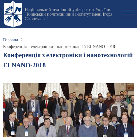
Перейти
Національний технічний університет України
до
"Київський політехнічний інститут імені Ігоря
основного
Сікорського"
вмісту
Головна
Конференція з електроніки і нанотехнологій ELNANO-2018
Конференція з електроніки і нанотехнологій
ELNANO-2018