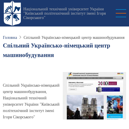
Перейти
Національний технічний університет України
до
"Київський політехнічний інститут імені Ігоря
основного
Сікорського"
вмісту
Головна
Спільний Українсько-німецький центр машинобудування
Спільний Українсько-німецький центр
машинобудування
Спільний Українсько-німецький
центр машинобудування,
Національний технічний
університет України "Київський
політехнічний інститут імені
Ігоря Сікорського"