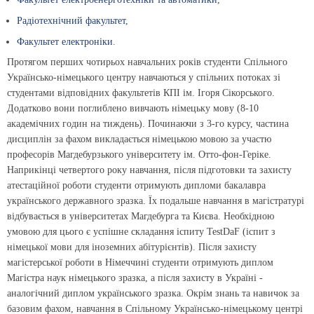
Радіотехнічний факультет
,
Факультет електроніки
.
Протягом перших чотирьох навчальних років студенти Спільного
Українсько-німецького центру навчаються у спільних потоках зі
студентами відповідних факультетів КПІ ім. Ігоря Сікорського.
Додатково вони поглиблено вивчають німецьку мову (8-10
академічних годин на тиждень). Починаючи з 3-го курсу, частина
дисциплін за фахом викладається німецькою мовою за участю
професорів Магдебурзького університету ім. Отто-фон-Геріке.
Наприкінці четвертого року навчання, після підготовки та захисту
атестаційної роботи студенти отримують дипломи бакалавра
українського державного зразка. Їх подальше навчання в магістратурі
відбувається в університетах Магдебурга та Києва. Необхідною
умовою для цього є успішне складання іспиту TestDaF (іспит з
німецької мови для іноземних абітурієнтів). Після захисту
магістерської роботи в Німеччині студенти отримують диплом
Магістра наук німецького зразка, а після захисту в Україні -
аналогічний диплом українського зразка. Окрім знань та навичок за
базовим фахом, навчання в Спільному Українсько-німецькому центрі