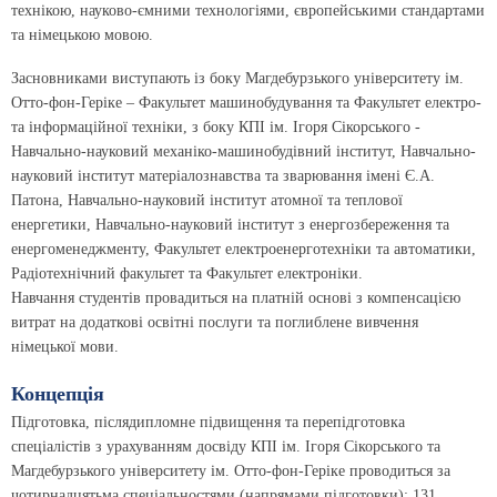
технікою, науково-ємними технологіями, європейськими стандартами
та німецькою мовою.
Засновниками виступають із боку Магдебурзького університету ім.
Отто-фон-Геріке – Факультет машинобудування та Факультет електро-
та інформаційної техніки, з боку КПІ ім. Ігоря Сікорського -
Навчально-науковий механіко-машинобудівний інститут, Навчально-
науковий інститут матеріалознавства та зварювання імені Є.А.
Патона, Навчально-науковий інститут атомної та теплової
енергетики, Навчально-науковий інститут з енергозбереження та
енергоменеджменту, Факультет електроенерготехніки та автоматики,
Радіотехнічний факультет та Факультет електроніки.
Навчання студентів провадиться на платній основі з компенсацією
витрат на додаткові освітні послуги та поглиблене вивчення
німецької мови.
Концепція
Підготовка, післядипломне підвищення та перепідготовка
спеціалістів з урахуванням досвіду КПІ ім. Ігоря Сікорського та
Магдебурзького університету ім. Отто-фон-Геріке проводиться за
чотирнадцятьма спеціальностями (напрямами підготовки): 131