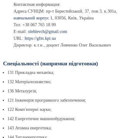
Контактная информация:
Адреса СУНЦМ:
пр-т Берестейський, 37, пов.3, к.301а
,
навчальний корпус 1
,
03056
,
Київ, Україна
Тел:
+38 067 765 18 99
E-mail:
olehlevch@gmail.com
URL:
https://gfm.kpi.ua
Директор: к.т.н., доцент
Левченко Олег Васильович
Спеціальності (напрямки підготовки)
131 Прикладна механіка;
132 Матеріалознавство;
136 Металургія;
121 Інженерія програмного забезпечення;
122 Комп'ютерні науки;
142 Енергетичне машинобудування;
143 Атомна енергетика;
144 Теплоенергетика;