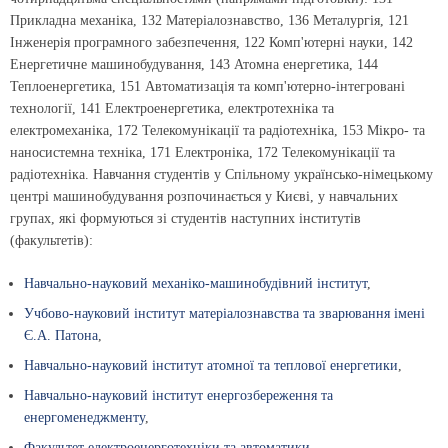
Прикладна механіка, 132 Матеріалознавство, 136 Металургія, 121
Інженерія програмного забезпечення, 122 Комп'ютерні науки, 142
Енергетичне машинобудування, 143 Атомна енергетика, 144
Теплоенергетика, 151 Автоматизація та комп'ютерно-інтегровані
технології, 141 Електроенергетика, електротехніка та
електромеханіка, 172 Телекомунікації та радіотехніка, 153 Мікро- та
наносистемна техніка, 171 Електроніка, 172 Телекомунікації та
радіотехніка. Навчання студентів у Спільному українсько-німецькому
центрі машинобудування розпочинається у Києві, у навчальних
групах, які формуються зі студентів наступних інститутів
(факультетів):
Навчально-науковий механіко-машинобудівний інститут
,
Учбово-науковий інститут матеріалознавства та зварювання імені
Є.А. Патона
,
Навчально-науковий інститут атомної та теплової енергетики
,
Навчально-науковий інститут енергозбереження та
енергоменеджменту
,
Факультет електроенерготехніки та автоматики
,