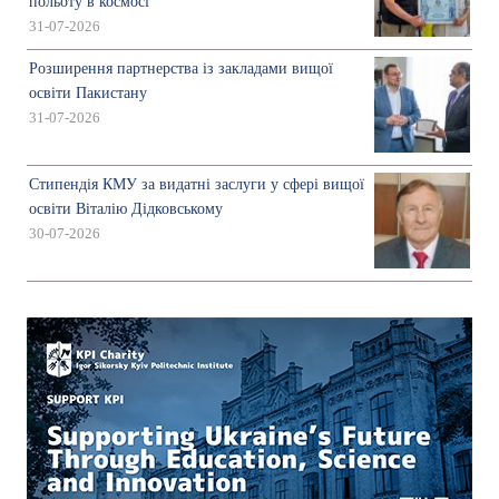
польоту в космосі
31-07-2026
Розширення партнерства із закладами вищої
освіти Пакистану
31-07-2026
Стипендія КМУ за видатні заслуги у сфері вищої
освіти Віталію Дідковському
30-07-2026