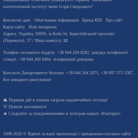
політехнічний інститут імені Ігоря Сікорського"
Контактні дані
Обов'язкова інформація
Бренд КПІ
Про сайт
Карта сайту
Нові матеріали
Адреса:
Україна
,
03056
, м.
Київ
-56,
Берестейський проспект
(Перемоги), 37
/ Мапа кампусу
,
📧
Телефон загального відділу:
+38 044 204 8282
, довiдка телефонної
станцiї:
+38 044 204 9494
,
телефонний довідник
Контакти Департаменту безпеки: +38 044 204 2071, +38 097 373 5387,
Бот швидкого реагування
⚠️
Порядок дій в умовах загрози надзвичайної ситуації
💡
Пункти незламності
🔥 Слідкуйте за повідомленнями в
телеграм-каналі «Ректорат»
1998-2026 © Вдячні за ваші
пропозиції і зауваження стосовно сайту