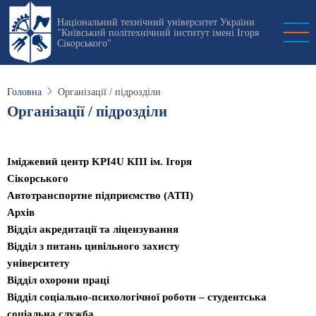
Перейти
Національний технічний університет України
до
"Київський політехнічний інститут імені Ігоря
основного
Сікорського"
вмісту
Головна
Організації / підрозділи
Організації / підрозділи
Іміджевий центр KPI4U КПІ ім. Ігоря
Сікорського
Автотранспортне підприємство (АТП)
Архів
Відділ акредитації та ліцензування
Відділ з питань цивільного захисту
університету
Відділ охорони праці
Відділ соціально-психологічної роботи – студентська
соціальна служба