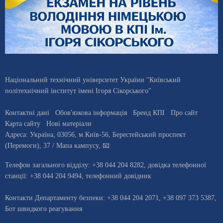
Національний технічний університет України "Київський
політехнічний інститут імені Ігоря Сікорського"
Контактні дані
Обов'язкова інформація
Бренд КПІ
Про сайт
Карта сайту
Нові матеріали
Адреса:
Україна
,
03056
, м.
Київ
-56,
Берестейський проспект
(Перемоги), 37
/ Мапа кампусу
,
📧
Телефон загального відділу:
+38 044 204 8282
, довiдка телефонної
станцiї:
+38 044 204 9494
,
телефонний довідник
Контакти Департаменту безпеки: +38 044 204 2071, +38 097 373 5387,
Бот швидкого реагування