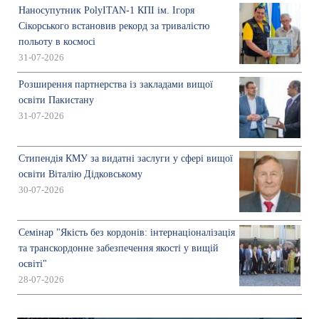
Наносупутник PolyITAN-1 КПІ ім. Ігоря
Сікорського встановив рекорд за тривалістю
польоту в космосі
31-07-2026
Розширення партнерства із закладами вищої
освіти Пакистану
31-07-2026
Стипендія КМУ за видатні заслуги у сфері вищої
освіти Віталію Дідковському
30-07-2026
Семінар "Якість без кордонів: інтернаціоналізація
та транскордонне забезпечення якості у вищій
освіті"
28-07-2026