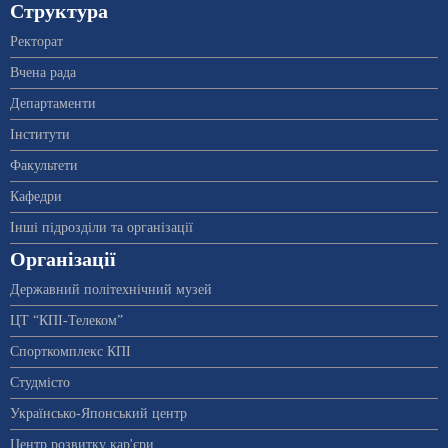
Структура
Ректорат
Вчена рада
Департаменти
Інститути
Факультети
Кафедри
Інші підрозділи та організації
Організації
Державний політехнічний музей
ЦТ “КПІ-Телеком”
Спорткомплекс КПІ
Студмісто
Українсько-Японський центр
Центр розвитку кар'єри