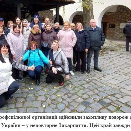
офспілкової організації здійснили захопливу подорож 
 України – у неповторне Закарпаття. Цей край завжди