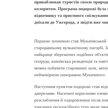
приваблював туристів своєю природн
колоритом. Програма подорожі була 
відпочинку та приємного спілкування
доїхали до Ужгорода, а звідти вже м
Першою зупинкою став Мукачівський з
стародавньому вулканічному пагорбі. Іс
найкраще збережених подібних об'єктів
споруда, князівська резиденція та наві
можна побачити старовинні зали, автен
неймовірною панорамою Мукачевого.
Наступним пунктом подорожі став відп
джерелами. Насичені корисними елеме
розслаблення й оздоровлення після пов
учасники екскурсійного туру мали змог