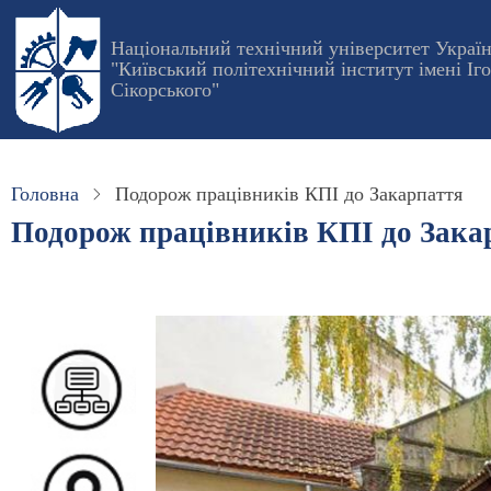
Перейти
до
Національний технічний університет Украї
"Київський політехнічний інститут імені Іг
основного
Сікорського"
вмісту
Головна
Подорож працівників КПІ до Закарпаття
Подорож працівників КПІ до Зака