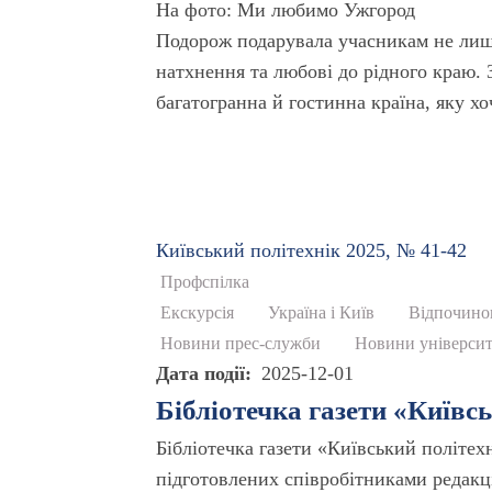
На фото: Ми любимо Ужгород
Подорож подарувала учасникам не лише 
натхнення та любові до рідного краю. 
багатогранна й гостинна країна, яку хо
Київський полiтехнiк 2025, № 41-42
Профспілка
Екскурсія
Україна і Київ
Відпочино
Новини прес-служби
Новини університ
Дата події
2025-12-01
Бібліотечка газети «Київс
Бібліотечка газети «Київський політех
підготовлених співробітниками редакці