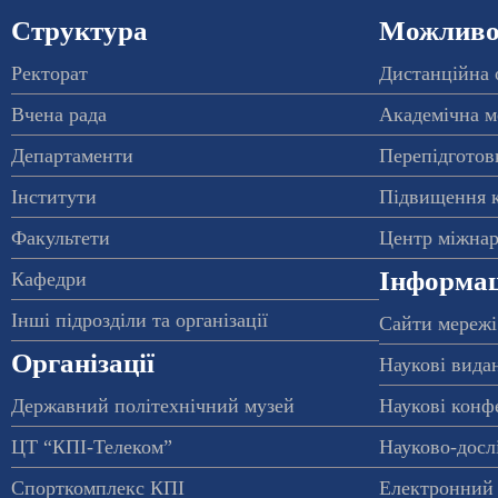
Структура
Можливос
Ректорат
Дистанційна 
Вчена рада
Академічна м
Департаменти
Перепідготовк
Інститути
Підвищення к
Факультети
Центр міжнар
Інформац
Кафедри
Інші підрозділи та організації
Сайти мережі
Організації
Наукові вида
Державний політехнічний музей
Наукові конф
ЦТ “КПІ-Телеком”
Науково-досл
Спорткомплекс КПІ
Електронний 