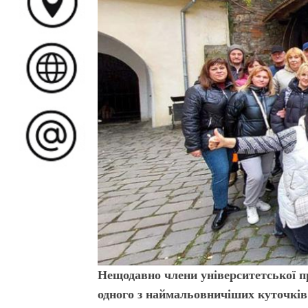
Нещодавно члени університетської пр
одного з наймальовничіших куточків