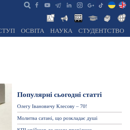
СТУП
ОСВІТА
НАУКА
СТУДЕНТСТВО
Популярні сьогодні статті
Олегу Івановичу Клесову – 70!
Молитва сатані, що розкладає душі