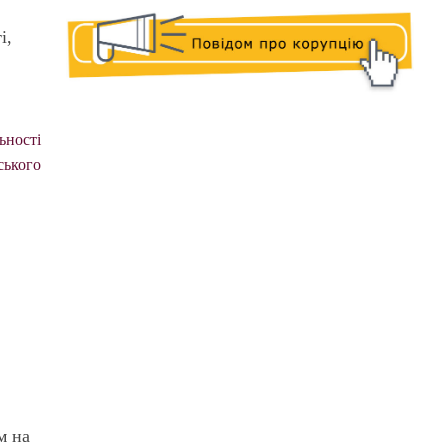
і,
ьності
ського
м на