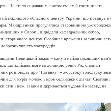
ерти. Це стало справжнім святом смаку й гостинності.
айзахіднішого обласного центру України, що поєднує в 
 шарм. Мандрівники прогулялися старовинною ужгородськ
найдовших у Європі, відвідали кафедральний собор,
ки історичного центру. Особливе враження залишили зат
а доброзичливість ужгородців.
ідвідали Невицький замок – одну з найзагадковіших пам'
еці, що здіймаються над долиною річки Уж, оповиті
них розповідає про "Поганку" – жорстоку володарку замк
чин для мурів молоко і кров селянських дівчат. Сьогодні 
 стін і веж, звідки відкривається чудовий краєвид на