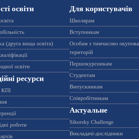
ті освіти
Для користувачів
освіта
Школярам
обільність
Вступникам
а (друга вища освіта)
Особам з тимчасово окупов
територій
валіфікації
Першокурсникам
одної освіти
Студентам
ійні ресурси
Випускникам
 КПІ
Співробітникам
ння
Актуальне
еренції
Sikorsky Challenge
ідні роботи
Викладачі-дослідники
архів