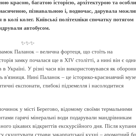
ою красою, багатою історією, архітектурою та особл
насиченою, пізнавальною і, водночас, дарувала можли
 в колі колег. Київські політехніки спочатку потягом
андрували автобусом.
✨✨✨
амок Паланок – велична фортеця, що стоїть на
торія замку почалася ще в XIV столітті, а нині він є одни
 в Україні. У різні часи він використовувався як оборон
ть в'язниця. Нині Паланок – це історико-краєзнавчий музе
тичні експонати, глибокі підземелля і насолодитися
очинок у місті Берегово, відомому своїми термальними
нтами гарячі мінеральні води подарували мандрівникам
ного цікавих відкриттів екскурсійного дня. Після купан
у скуштувати страви закарпатської кухні – ароматний бо