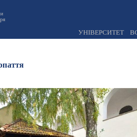
ни
оря
УНІВЕРСИТЕТ
В
рпаття