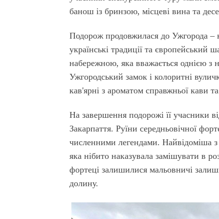
банош із бринзою, місцеві вина та дес
Подорож продовжилася до Ужгорода – н
українські традиції та європейський
набережною, яка вважається однією з 
Ужгородський замок і колоритні вулич
кав'ярні з ароматом справжньої кави т
На завершення подорожі її учасники в
Закарпаття. Руїни середньовічної форт
численними легендами. Найвідоміша з 
яка нібито наказувала замішувати в роз
фортеці залишилися мальовничі залишки
долину.