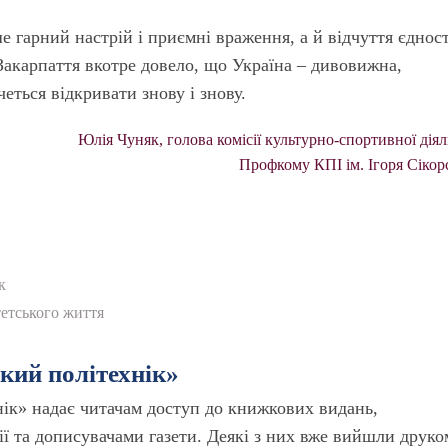
гарний настрій і приємні враження, а й відчуття єдност
Закарпаття вкотре довело, що Україна – дивовижна,
четься відкривати знову і знову.
Юлія Чуняк, голова комісії культурно-спортивної діял
Профкому КПІ ім. Ігоря Сікор
к
етського життя
ький політехнік»
нік» надає читачам доступ до книжкових видань,
ї та дописувачами газети. Деякі з них вже вийшли друко