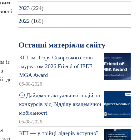
ивим
2023
(224)
вості
2022
(165)
Останні матеріали сайту
КПІ ім. Ігоря Сікорського став
м із
лауреатом 2026 Friend of IEEE
на
MGA Award
й, де
05-08-2026
🕔 Дайджест актуальних подій та
конкурсів від Відділу академічної
мобільності
05-08-2026
ня
КПІ — у трійці лідерів вступної
грач,