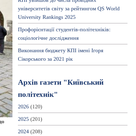
КПІ увійшов до числа провідних
університетів світу за рейтингом QS World
University Rankings 2025
Профорієнтації студентів-політехніків:
соціологічне дослідження
Виконання бюджету КПІ імені Ігоря
Сікорського за 2021 рік
Архів газети "Київський
політехнік"
2026
(120)
2025
(201)
до
2024
(208)