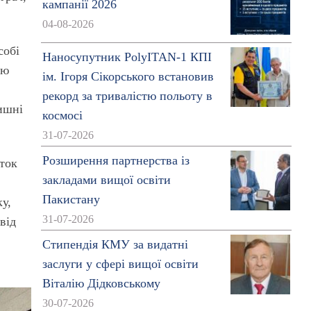
кампанії 2026
04-08-2026
собі
Наносупутник PolyITAN-1 КПІ
ою
ім. Ігоря Сікорського встановив
рекорд за тривалістю польоту в
ишні
космосі
31-07-2026
Розширення партнерства із
яток
закладами вищої освіти
Пакистану
у,
31-07-2026
від
Стипендія КМУ за видатні
заслуги у сфері вищої освіти
Віталію Дідковському
30-07-2026