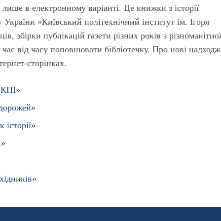
лише в електронному варіанті. Це книжки з історії
 України «Київський політехнічний інститут ім. Ігоря
ців, збірки публікацій газети різних років з різноманітно
 час від часу поповнювати бібліотечку. Про нові надход
нтернет-сторінках.
 КПІ»
одорожей»
к історії»
І»
хідників»