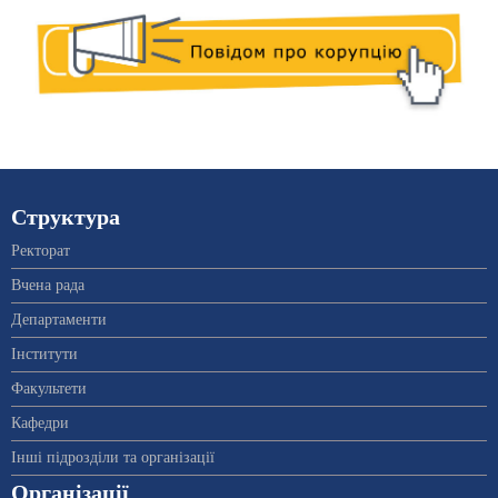
Структура
Ректорат
Вчена рада
Департаменти
Інститути
Факультети
Кафедри
Інші підрозділи та організації
Організації