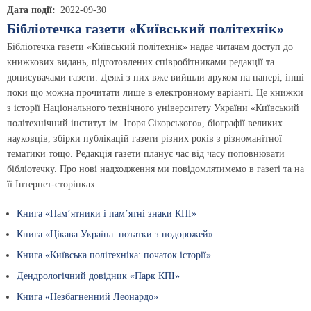
Дата події
2022-09-30
Бібліотечка газети «Київський політехнік»
Бібліотечка газети «Київський політехнік» надає читачам доступ до
книжкових видань, підготовлених співробітниками редакції та
дописувачами газети. Деякі з них вже вийшли друком на папері, інші
поки що можна прочитати лише в електронному варіанті. Це книжки
з історії Національного технічного університету України «Київський
політехнічний інститут ім. Ігоря Сікорського», біографії великих
науковців, збірки публікацій газети різних років з різноманітної
тематики тощо. Редакція газети планує час від часу поповнювати
бібліотечку. Про нові надходження ми повідомлятимемо в газеті та на
її Інтернет-сторінках.
Книга «Пам’ятники і пам’ятні знаки КПІ»
Книга «Цікава Україна: нотатки з подорожей»
Книга «Київська політехніка: початок історії»
Дендрологічний довідник «Парк КПІ»
Книга «Незбагненний Леонардо»