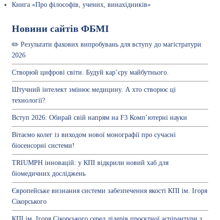
Книга «Про філософів, учених, винахідників»
Новини сайтів ФБМІ
✏️ Результати фахових випробувань для вступу до магістратури
2026
Створюй цифрові світи. Будуй кар’єру майбутнього.
Штучний інтелект змінює медицину. А хто створює ці
технології?
Вступ 2026: Обирай свій напрям на F3 Комп’ютерні науки
Вітаємо колег із виходом нової монографії про сучасні
біосенсорні системи!
TRIUMPH інновацій: у КПІ відкрили новий хаб для
біомедичних досліджень
Європейське визнання системи забезпечення якості КПІ ім. Ігоря
Сікорського
КПІ ім. Ігоря Сікорського серед лідерів проєктної аспірантури з