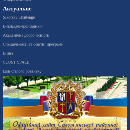
Актуальне
Sikorsky Challenge
Викладачі-дослідники
Академічна доброчесність
Спеціальності та освітні програми
Війна
CLUST SPACE
Цілі сталого розвитку