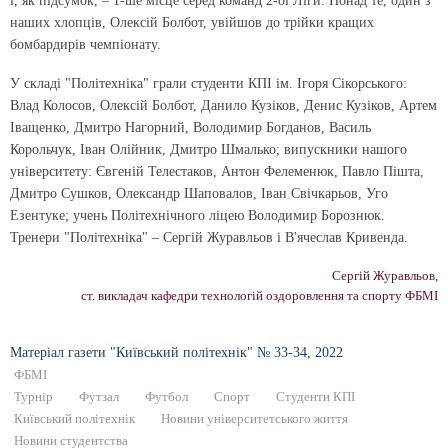
і, як підсумок, – 1-ше місце серед команд 2-ої Ліги. Понад те, один з
наших хлопців, Олексій Болбот, увійшов до трійки кращих
бомбардирів чемпіонату.
У складі "Політехніка" грали студенти КПІ ім. Ігоря Сікорського:
Влад Колосов, Олексій Болбот, Данило Кузіков, Денис Кузіков, Артем
Іващенко, Дмитро Нагорний, Володимир Богданов, Василь
Корольчук, Іван Олійник, Дмитро Шмалько; випускники нашого
університету: Євгеній Телестаков, Антон Фелеменюк, Павло Пішта,
Дмитро Сушков, Олександр Шаповалов, Іван Свічкарьов, Уго
Езентуке; учень Політехнічного ліцею Володимир Борознюк.
Тренери "Політехніка" – Сергій Журавльов і В'ячеслав Кривенда.
Сергій Журавльов,
ст. викладач кафедри технологій оздоровлення та спорту ФБМІ
Матеріал газети "Київський полiтехнiк" № 33-34, 2022
ФБМІ
Турнір
Футзал
Футбол
Спорт
Студенти КПІ
Київський політехнік
Новини університетського життя
Новини студентства