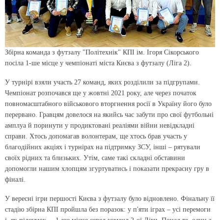
Збірна команда з футзалу "Політехнік" КПІ ім. Ігоря Сікорського
посіла 1-ше місце у чемпіонаті міста Києва з футзалу (Ліга 2).
У турнірі взяли участь 27 команд, яких розділили за підгрупами.
Чемпіонат розпочався ще у жовтні 2021 року, але через початок
повномасштабного військового вторгнення росії в Україну його було
перервано. Гравцям довелося на якийсь час забути про свої футбольні
амплуа й поринути у продиктовані реаліями війни невідкладні
справи. Хтось допомагав волонтерам, ще хтось брав участь у
благодійних акціях і турнірах на підтримку ЗСУ, інші – рятували
своїх рідних та близьких. Утім, саме такі складні обставини
допомогли нашим хлопцям згуртуватись і показати прекрасну гру в
фіналі.
У вересні ігри першості Києва з футзалу було відновлено. Фінальну її
стадію збірна КПІ пройшла без поразок: у п'яти іграх – усі перемоги