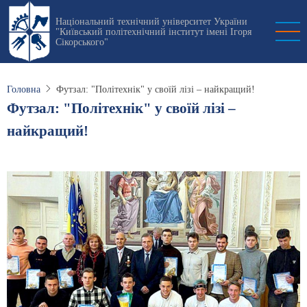
Перейти
Національний технічний університет України
до
"Київський політехнічний інститут імені Ігоря
основного
Сікорського"
вмісту
Головна
Футзал: "Політехнік" у своїй лізі – найкращий!
Футзал: "Політехнік" у своїй лізі –
найкращий!