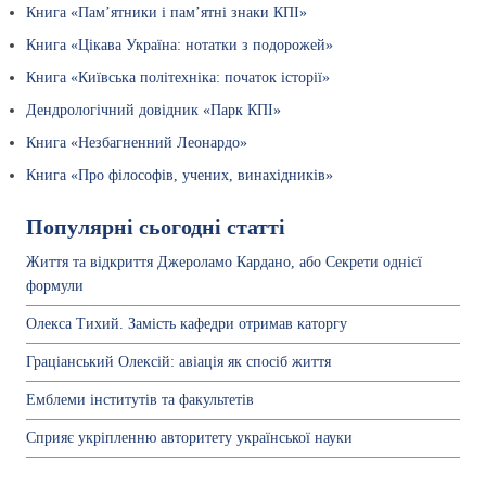
Книга «Пам’ятники і пам’ятні знаки КПІ»
Книга «Цікава Україна: нотатки з подорожей»
Книга «Київська політехніка: початок історії»
Дендрологічний довідник «Парк КПІ»
Книга «Незбагненний Леонардо»
Книга «Про філософів, учених, винахідників»
Популярні сьогодні статті
Життя та відкриття Джероламо Кардано, або Секрети однієї
формули
Олекса Тихий. Замість кафедри отримав каторгу
Граціанський Олексій: авіація як спосіб життя
Емблеми інститутів та факультетів
Сприяє укріпленню авторитету української науки