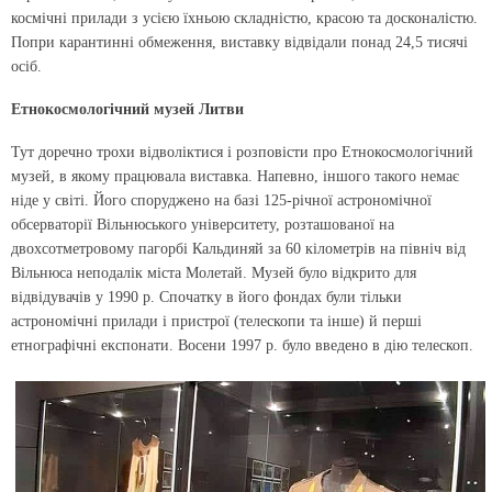
космічні прилади з усією їхньою складністю, красою та досконалістю.
Попри карантинні обмеження, виставку відвідали понад 24,5 тисячі
осіб.
Етнокосмологічний музей Литви
Тут доречно трохи відволіктися і розповісти про Етнокосмологічний
музей, в якому працювала виставка. Напевно, іншого такого немає
ніде у світі. Його споруджено на базі 125-річної астрономічної
обсерваторії Вільнюського університету, розташованої на
двохсотметровому пагорбі Кальдиняй за 60 кілометрів на північ від
Вільнюса неподалік міста Молетай. Музей було відкрито для
відвідувачів у 1990 р. Спочатку в його фондах були тільки
астрономічнi прилади і пристрої (телескопи та iнше) й першi
етнографічні експонати. Восени 1997 р. було введено в дію телескоп.