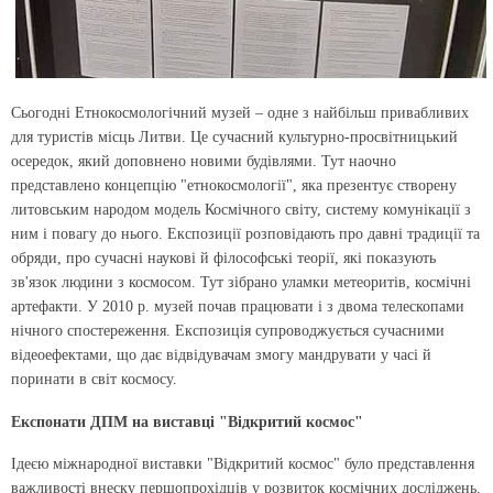
Сьогодні Етнокосмологічний музей – одне з найбільш привабливих
для туристів місць Литви. Це сучасний культурно-просвітницький
осередок, який доповнено новими будівлями. Тут наочно
представлено концепцію "етнокосмології", яка презентує створену
литовським народом модель Космічного світу, систему комунікації з
ним і повагу до нього. Експозиції розповідають про давні традиції та
обряди, про сучасні наукові й філософські теорії, які показують
зв'язок людини з космосом. Тут зібрано уламки метеоритів, космічні
артефакти. У 2010 р. музей почав працювати і з двома телескопами
нічного спостереження. Експозиція супроводжується сучасними
відеоефектами, що дає відвідувачам змогу мандрувати у часі й
поринати в світ космосу.
Експонати ДПМ на виставці "Відкритий космос"
Ідеєю міжнародної виставки "Відкритий космос" було представлення
важливості внеску першопрохідців у розвиток космічних досліджень.