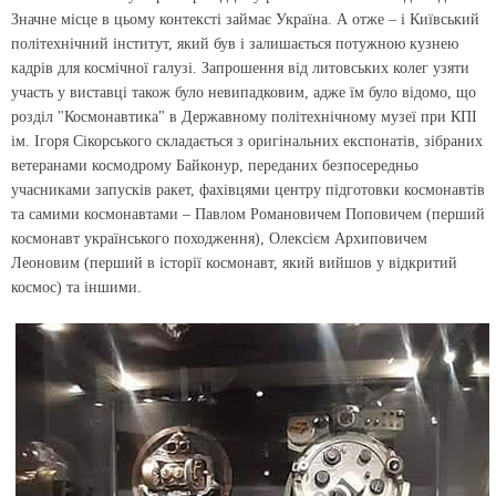
Значне місце в цьому контексті займає Україна. А отже – і Київський
політехнічний інститут, який був і залишається потужною кузнею
кадрів для космічної галузі. Запрошення від литовських колег узяти
участь у виставці також було невипадковим, адже їм було відомо, що
розділ "Космонавтика" в Державному політехнічному музеї при КПІ
ім. Ігоря Сікорського складається з оригінальних експонатів, зібраних
ветеранами космодрому Байконур, переданих безпосередньо
учасниками запусків ракет, фахівцями центру підготовки космонавтів
та самими космонавтами – Павлом Романовичем Поповичем (перший
космонавт українського походження), Олексієм Архиповичем
Леоновим (перший в історії космонавт, який вийшов у відкритий
космос) та іншими.