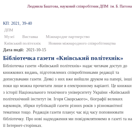
Людмила Баштова, науковий співробітник ДПМ ім. Б. Патона
КП: 2021, 39-40
ДПМ
Музеї
Виставка
Міжнародне партнерство
Київський політехнік
Новини міжнародного співробітництва
Дата події
2021-10-15
Бібліотечка газети «Київський політехнік»
Бібліотечка газети «Київський політехнік» надає читачам доступ до
книжкових видань, підготовлених співробітниками редакції та
дописувачами газети. Деякі з них вже вийшли друком на папері, інші
поки що можна прочитати лише в електронному варіанті. Це книжки
з історії Національного технічного університету України «Київський
політехнічний інститут ім. Ігоря Сікорського», біографії великих
науковців, збірки публікацій газети різних років з різноманітної
тематики тощо. Редакція газети планує час від часу поповнювати
бібліотечку. Про нові надходження ми повідомлятимемо в газеті та на
її Інтернет-сторінках.