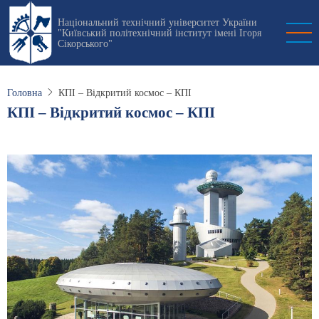
Перейти
Національний технічний університет України
до
"Київський політехнічний інститут імені Ігоря
основного
Сікорського"
вмісту
Головна
КПІ – Відкритий космос – КПІ
КПІ – Відкритий космос – КПІ