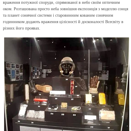
враження потужної споруди, спрямованої в небо своїм оптичним
оком. Розташована просто неба зовнішня експозиція з моделлю сонця
та планет сонячної системи і старовинним кованим сонячним
годинником додають враження цілісності й досконалості Всесвіту в
різних його проявах.