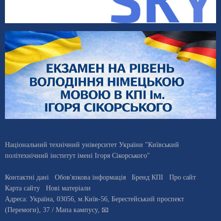
Національний технічний університет України "Київський
політехнічний інститут імені Ігоря Сікорського"
Контактні дані
Обов'язкова інформація
Бренд КПІ
Про сайт
Карта сайту
Нові матеріали
Адреса:
Україна
,
03056
, м.
Київ
-56,
Берестейський проспект
(Перемоги), 37
/ Мапа кампусу
,
📧