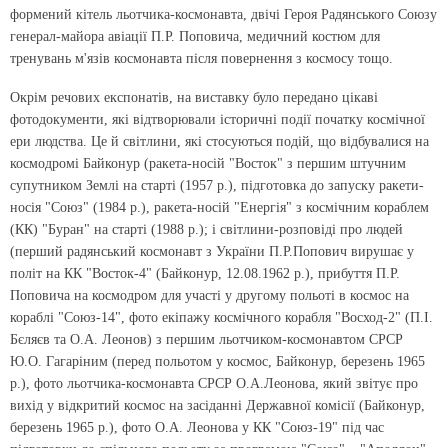
формений кітель льотчика-космонавта, двічі Героя Радянського Союзу
генерал-майора авіації П.Р. Поповича, медичний костюм для
тренувань м'язів космонавта після повернення з космосу тощо.
Окрім речових експонатів, на виставку було передано цікаві
фотодокументи, які відтворювали історичні події початку космічної
ери людства. Це й світлини, які стосуються подій, що відбувалися на
космодромі Байконур (ракета-носій "Восток" з першим штучним
супутником Землі на старті (1957 р.), підготовка до запуску ракети-
носія "Союз" (1984 р.), ракета-носій "Енергія" з космічним кораблем
(КК) "Буран" на старті (1988 р.); і світлини-розповіді про людей
(перший радянський космонавт з України П.Р.Попович вирушає у
політ на КК "Восток-4" (Байконур, 12.08.1962 р.), прибуття П.Р.
Поповича на космодром для участі у другому польоті в космос на
кораблі "Союз-14", фото екіпажу космічного корабля "Восход-2" (П.І.
Бєляєв та О.А. Леонов) з першим льотчиком-космонавтом СРСР
Ю.О. Гагаріним (перед польотом у космос, Байконур, березень 1965
р.), фото льотчика-космонавта СРСР О.А.Леонова, який звітує про
вихід у відкритий космос на засіданні Державної комісії (Байконур,
березень 1965 р.), фото О.А. Леонова у КК "Союз-19" під час