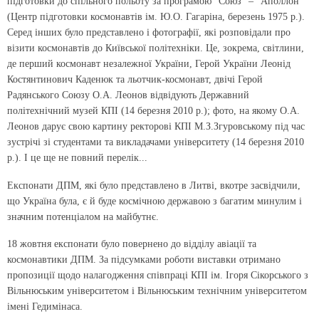
підготовки до спільного польоту за програмою "Союз" – "Аполлон"
(Центр підготовки космонавтів ім. Ю.О. Гагаріна, березень 1975 р.).
Серед інших було представлено і фотографії, які розповідали про
візити космонавтів до Київської політехніки. Це, зокрема, світлини,
де перший космонавт незалежної України, Герой України Леонід
Костянтинович Каденюк та льотчик-космонавт, двічі Герой
Радянського Союзу О.А. Леонов відвідують Державний
політехнічний музей КПІ (14 березня 2010 р.); фото, на якому О.А.
Леонов дарує свою картину ректорові КПІ М.З.Згуровському під час
зустрічі зі студентами та викладачами університету (14 березня 2010
р.). І це ще не повний перелік...
Експонати ДПМ, які було представлено в Литві, вкотре засвідчили,
що Україна була, є й буде космічною державою з багатим минулим і
значним потенціалом на майбутнє.
18 жовтня експонати було повернено до відділу авіації та
космонавтики ДПМ. За підсумками роботи виставки отримано
пропозиції щодо налагодження співпраці КПІ ім. Ігоря Сікорського з
Вільнюським університетом і Вільнюським технічним університетом
імені Гедимінаса.