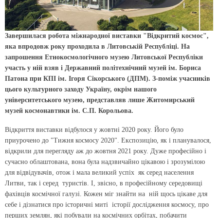
Завершилася робота міжнародної виставки "Відкритий космос",
яка впродовж року проходила в Литовській Республіці. На
запрошення Етнокосмологічного музею Литовської Республіки
участь у ній взяв і Державний політехнічний музей ім. Бориса
Патона при КПI iм. Iгоря Сiкорського (ДПМ). З-поміж учасників
цього культурного заходу Україну, окрім нашого
університетського музею, представляв лише Житомирський
музей космонавтики ім. С.П. Корольова.
Відкриття виставки відбулося у жовтні 2020 року. Його було
приурочено до "Тижня космосу 2020". Експозицію, як і планувалося,
відкрили для перегляду аж до жовтня 2021 року. Дуже професійно і
сучасно облаштована, вона була надзвичайно цікавою і зрозумілою
для відвідувачів, отож і мала великий успіх як серед населення
Литви, так і серед туристів. І, звісно, в професійному середовищі
фахівців космічної галузі. Кожен міг знайти на ній щось цікаве для
себе і дізнатися про історичні миті історії дослідження космосу, про
перших землян, які побували на космічних орбітах, побачити