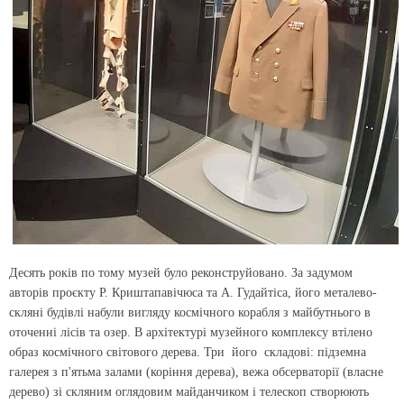
Десять років по тому музей було реконструйовано. За задумом
авторів проєкту Р. Криштапавічюса та А. Гудайтіса, його металево-
скляні будівлі набули вигляду космічного корабля з майбутнього в
оточенні лісів та озер. В архітектурі музейного комплексу втілено
образ космічного світового дерева. Три його складові: підземна
галерея з п'ятьма залами (коріння дерева), вежа обсерваторії (власне
дерево) зі скляним оглядовим майданчиком і телескоп створюють