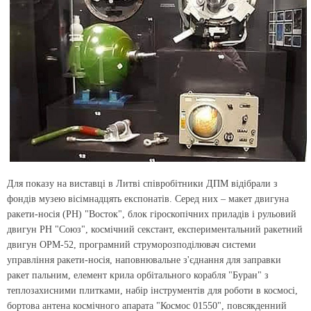
Для показу на виставці в Литві співробітники ДПМ відібрали з
фондів музею вісімнадцять експонатів. Серед них – макет двигуна
ракети-носія (РН) "Восток", блок гіроскопічних приладів і рульовий
двигун РН "Союз", космічний секстант, експериментальний ракетний
двигун ОРМ-52, програмний струморозподілювач системи
управління ракети-носія, наповнювальне з'єднання для заправки
ракет пальним, елемент крила орбітального корабля "Буран" з
теплозахисними плитками, набір інструментів для роботи в космосі,
бортова антена космічного апарата "Космос 01550", повсякденний