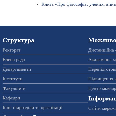
Книга «Про філософів, учених, вина
Структура
Можливос
Ректорат
Дистанційна 
Вчена рада
Академічна м
Департаменти
Перепідготовк
Інститути
Підвищення к
Факультети
Центр міжнар
Інформац
Кафедри
Інші підрозділи та організації
Сайти мережі