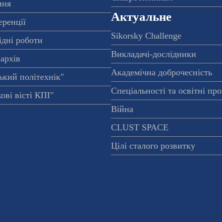
ння
Актуальне
еренції
Sikorsky Challenge
ідні роботи
Викладачі-дослідники
архів
Академічна доброчесність
ький політехнік"
Спеціальності та освітні пр
ові вісті КПІ"
Війна
CLUST SPACE
Цілі сталого розвитку