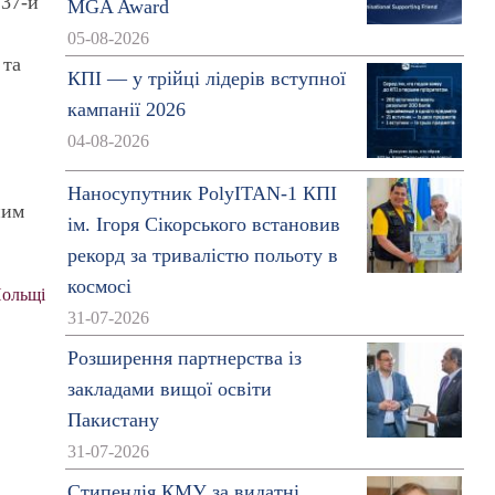
 37-й
MGA Award
05-08-2026
 та
КПІ — у трійці лідерів вступної
кампанії 2026
04-08-2026
Наносупутник PolyITAN-1 КПІ
ним
ім. Ігоря Сікорського встановив
рекорд за тривалістю польоту в
космосі
Польщі
31-07-2026
Розширення партнерства із
закладами вищої освіти
Пакистану
31-07-2026
Стипендія КМУ за видатні