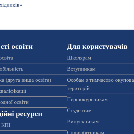
хідників»
ті освіти
Для користувачів
освіта
Школярам
обільність
Вступникам
а (друга вища освіта)
Особам з тимчасово окупов
територій
валіфікації
Першокурсникам
одної освіти
Студентам
ійні ресурси
Випускникам
 КПІ
Співробітникам