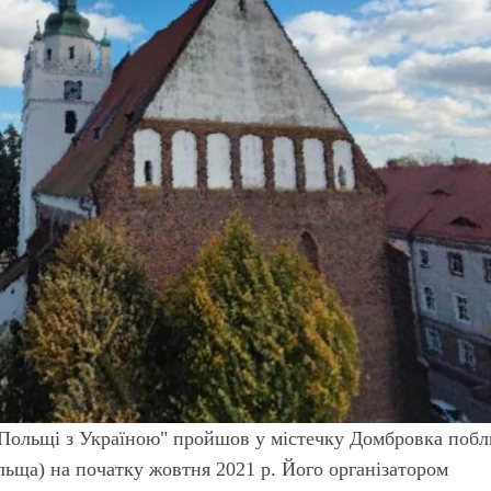
 Польщі з Україною" пройшов у містечку Домбровка побл
ьща) на початку жовтня 2021 р. Його організатором