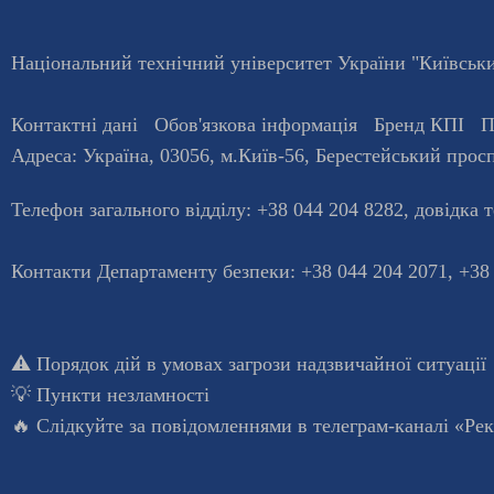
Національний технічний університет України "Київський
Контактні дані
Обов'язкова інформація
Бренд КПІ
П
Адреса:
Україна
,
03056
, м.
Київ
-56,
Берестейський просп
Телефон загального відділу:
+38 044 204 8282
, довiдка 
Контакти Департаменту безпеки: +38 044 204 2071, +38
⚠️
Порядок дій в умовах загрози надзвичайної ситуації
💡
Пункти незламності
🔥 Слідкуйте за повідомленнями в
телеграм-каналі «Ре