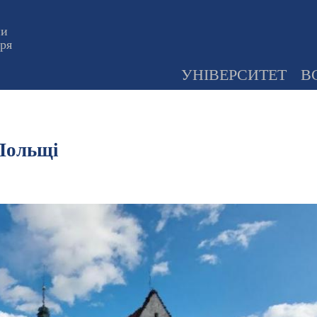
ни
оря
УНІВЕРСИТЕТ
В
 Польщі