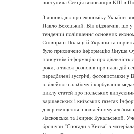
виступила Секція вихованців КПІ в По
З доповіддю про економіку України вис
Павло Вехецький. Він відзначив, що у 
тенденції поліпшення основних економ
Співпраці Польщі й України та порівн
було присвячено інформацію Януша Фук
присутнім інформацію про діяльність с
роки, а також розповів про план дій сек
передбачені зустрічі, фотовиставки у 
ювілейного альбому і карбування медалі
циклу статей про польських випускник
варшавських і київських газетах Інфор
для розміщення в ювілейному альбомі с
Лясковська та Генрик Букальський. У
брошури "Спогади з Києва" з матеріал