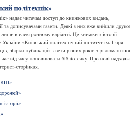
ький політехнік»
нік» надає читачам доступ до книжкових видань,
ї та дописувачами газети. Деякі з них вже вийшли друко
лише в електронному варіанті. Це книжки з історії
 України «Київський політехнічний інститут ім. Ігоря
ців, збірки публікацій газети різних років з різноманітно
 час від часу поповнювати бібліотечку. Про нові надход
нтернет-сторінках.
 КПІ»
одорожей»
к історії»
І»