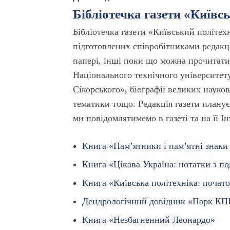
Бібліотечка газети «Київс
Бібліотечка газети «Київський політех
підготовлених співробітниками редакці
папері, інші поки що можна прочитати 
Національного технічного університету
Сікорського», біографії великих науков
тематики тощо. Редакція газети планує
ми повідомлятимемо в газеті та на її І
Книга «Пам’ятники і пам’ятні знаки
Книга «Цікава Україна: нотатки з п
Книга «Київська політехніка: почато
Дендрологічний довідник «Парк КП
Книга «Незбагненний Леонардо»