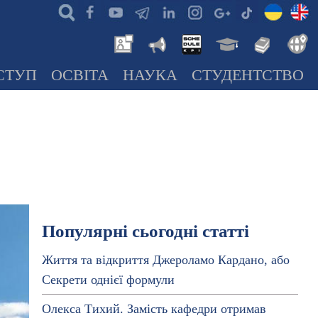
СТУП
ОСВІТА
НАУКА
СТУДЕНТСТВО
Популярні сьогодні статті
Життя та відкриття Джероламо Кардано, або
Секрети однієї формули
Олекса Тихий. Замість кафедри отримав