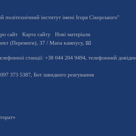
 політехнічний інститут імені Ігоря Сікорського"
ро сайт
Карта сайту
Нові матеріали
ект (Перемоги), 37
/ Мапа кампусу
,
📧
телефонної станцiї:
+38 044 204 9494
,
телефонний довідн
 097 373 5387,
Бот швидкого реагування
кторат»