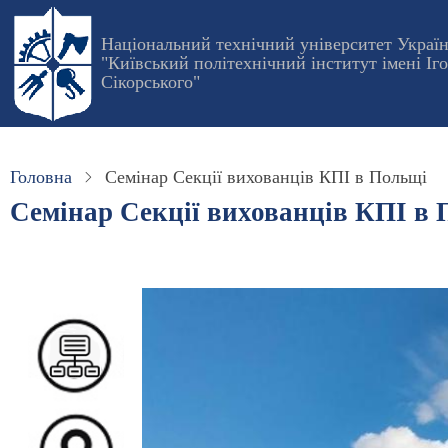
Перейти
до
Національний технічний університет Украї
"Київський політехнічний інститут імені Іг
основного
Сікорського"
вмісту
Головна
Семінар Секції вихованців КПІ в Польщі
Семінар Секції вихованців КПІ в