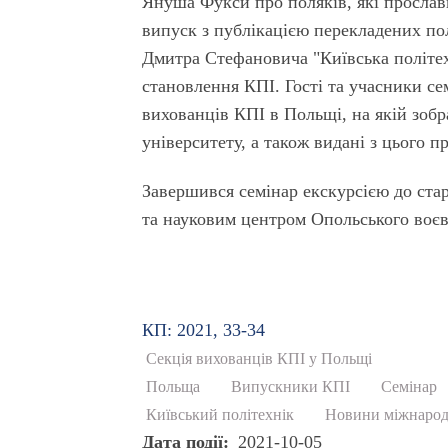
Януша Фукси про поляків, які прослави
випуск з публікацією перекладених по
Дмитра Стефановича "Київська політехн
становлення КПІ. Гості та учасники се
вихованців КПІ в Польщі, на якій зобр
університету, а також видані з цього п
Завершився семінар екскурсією до стар
та науковим центром Опольського воєв
КП: 2021, 33-34
Секція вихованців КПІ у Польщі
Польща
Випускники КПІ
Семінар
Київський політехнік
Новини міжнарод
Дата події
2021-10-05