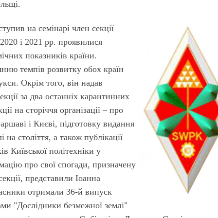
льщі.
тупив на семінарі член секції
2020 і 2021 рр. проявилися
ічних показників країни.
янню темпів розвитку обох країн
си. Окрім того, він надав
екції за два останніх карантинних
ції на сторіччя організації – про
Варшаві і Києві, підготовку видання
 на століття, а також публікації
ів Київської політехніки у
мацію про свої спогади, призначену
екції, представили Іоанна
часники отримали 36-й випуск
ами "Дослідники безмежної землі"