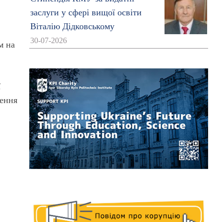
заслуги у сфері вищої освіти
Віталію Дідковському
30-07-2026
м на
ї
ження