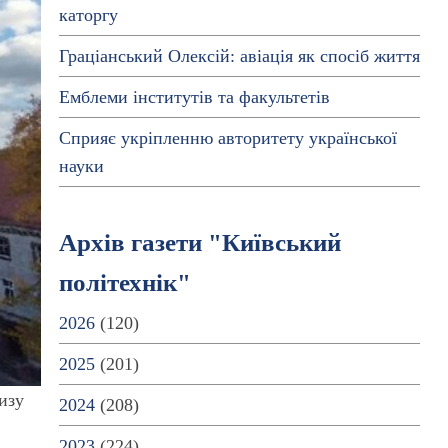
каторгу
Граціанський Олексій: авіація як спосіб життя
Емблеми інститутів та факультетів
Сприяє укріпленню авторитету української
науки
Архів газети "Київський
політехнік"
2026
(120)
2025
(201)
изу
2024
(208)
2023
(224)