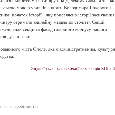
лися відкриттями в Сибіру і на Далекому Сході, а також
льською мовою уривків з книги Володимира Янкового і
іка: початок історії", яку присвячено історії заснування
мінару отримали ювілейну медаль до століття Секції
ажено знак секції та фасад головного корпусу нашого
риводу листівки.
одавнього міста Ополе, яке є адміністративним, культур
одства.
Януш Фукса, голова Секції вихованців КПІ в 
ного співробітництва