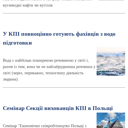
вуглеводні нафти чи вугілля.
У КПІ повноцінно готують фахівців з водо
підготовки
Вода є найбільш поширеною речовиною у світі і,
разом із тим, вона чи не найзабрудненша речовина у
світі (через, переважно, техногенну діяльність
людини).
Семінар Секції вихованців КПІ в Польщі
Семінар "Економічне співробітництво Польщі з