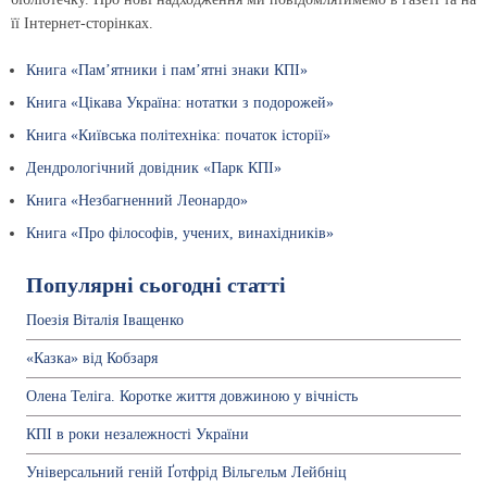
її Інтернет-сторінках.
Книга «Пам’ятники і пам’ятні знаки КПІ»
Книга «Цікава Україна: нотатки з подорожей»
Книга «Київська політехніка: початок історії»
Дендрологічний довідник «Парк КПІ»
Книга «Незбагненний Леонардо»
Книга «Про філософів, учених, винахідників»
Популярні сьогодні статті
Поезія Віталія Іващенко
«Казка» від Кобзаря
Олена Теліга. Коротке життя довжиною у вічність
КПІ в роки незалежності України
Універсальний геній Ґотфрід Вільгельм Лейбніц