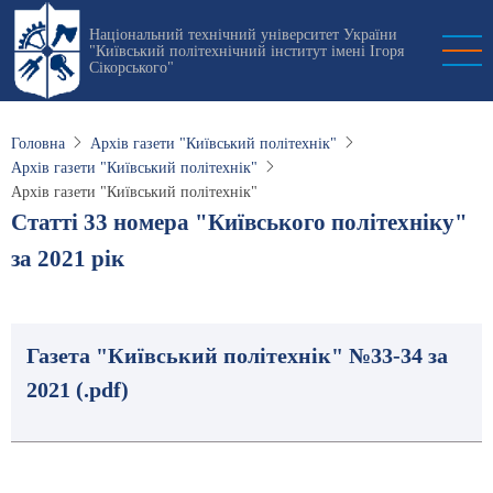
Перейти
Національний технічний університет України
до
"Київський політехнічний інститут імені Ігоря
основного
Сікорського"
вмісту
Головна
Архів газети "Київський політехнік"
Архів газети "Київський політехнік"
Архів газети "Київський політехнік"
Статті 33 номера "Київського політехніку"
за 2021 рік
Газета "Київський політехнік" №33-34 за
2021 (.pdf)