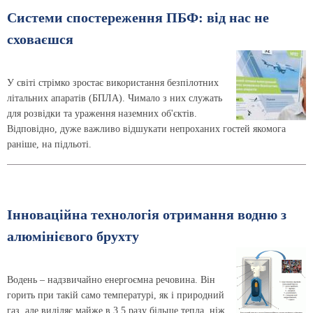
Системи спостереження ПБФ: від нас не
сховаєшся
У світі стрімко зростає використання безпілотних
літальних апаратів (БПЛА). Чимало з них служать
для розвідки та ураження наземних об'єктів.
Відповідно, дуже важливо відшукати непроханих гостей якомога
раніше, на підльоті.
Інноваційна технологія отримання водню з
алюмінієвого брухту
Водень – надзвичайно енергоємна речовина. Він
горить при такій само температурі, як і природний
газ, але виділяє майже в 3,5 разу більше тепла, ніж