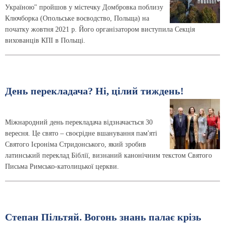
Україною" пройшов у містечку Домбровка поблизу
Ключборка (Опольське воєводство, Польща) на
початку жовтня 2021 р. Його організатором виступила Секція
вихованців КПІ в Польщі.
День перекладача? Ні, цілий тиждень!
Міжнародний день перекладача відзначається 30
вересня. Це свято – своєрідне вшанування пам'яті
Святого Ієроніма Стридонського, який зробив
латинський переклад Біблії, визнаний канонічним текстом Святого
Письма Римсько-католицької церкви.
Степан Пільтяй. Вогонь знань палає крізь