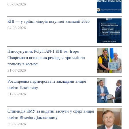
05-08-2026
КПІ — у трійці лідерів вступної кампанії 2026
04-08-2026
Наносупутник PolyITAN-1 КПІ ім. Ігоря
Сікорського встановив рекорд за тривалістю
польоту в космосі
31-07-2026
Розширення партнерства із закладами вищої
освіти Пакистану
31-07-2026
Стипендія КМУ за видатні заслуги у сфері вищої
освіти Віталію Дідковському
30-07-2026