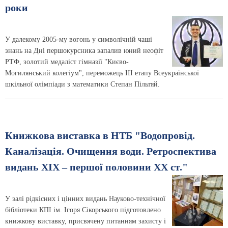
роки
У далекому 2005-му вогонь у символічній чаші
знань на Дні першокурсника запалив юний неофіт
РТФ, золотий медаліст гімназії "Києво-
Могилянський колегіум", переможець III етапу Всеукраїнської
шкільної олімпіади з математики Степан Пільтяй.
Книжкова виставка в НТБ "Водопровід.
Каналізація. Очищення води. Ретроспектива
видань ХІХ – першої половини ХХ ст."
У залі рідкісних і цінних видань Науково-технічної
бібліотеки КПІ ім. Ігоря Сікорського підготовлено
книжкову виставку, присвячену питанням захисту і