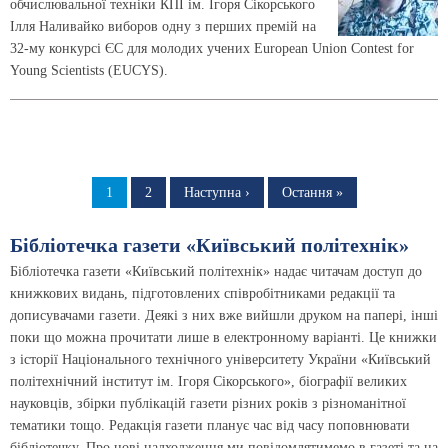
обчислювальної техніки КПІ ім. Ігоря Сікорського
Ілля Наливайко виборов одну з перших премій на
32-му конкурсі ЄС для молодих учених European Union Contest for
Young Scientists (EUCYS).
Розбивка
на
Сторінка
1
Сторінка
2
Наступна
Наступна ›
Остання
Остання »
сторінка
сторінка
сторінки
Бібліотечка газети «Київський політехнік»
Бібліотечка газети «Київський політехнік» надає читачам доступ до
книжкових видань, підготовлених співробітниками редакції та
дописувачами газети. Деякі з них вже вийшли друком на папері, інші
поки що можна прочитати лише в електронному варіанті. Це книжки
з історії Національного технічного університету України «Київський
політехнічний інститут ім. Ігоря Сікорського», біографії великих
науковців, збірки публікацій газети різних років з різноманітної
тематики тощо. Редакція газети планує час від часу поповнювати
бібліотечку. Про нові надходження ми повідомлятимемо в газеті та на