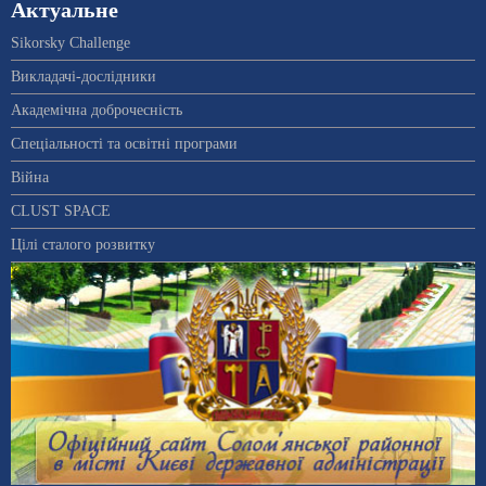
Актуальне
Sikorsky Challenge
Викладачі-дослідники
Академічна доброчесність
Спеціальності та освітні програми
Війна
CLUST SPACE
Цілі сталого розвитку