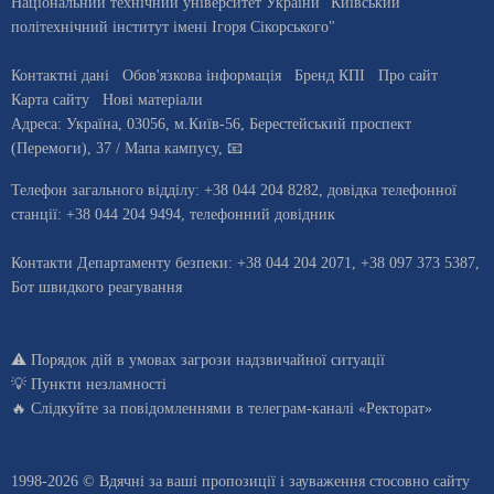
Національний технічний університет України "Київський
політехнічний інститут імені Ігоря Сікорського"
Контактні дані
Обов'язкова інформація
Бренд КПІ
Про сайт
Карта сайту
Нові матеріали
Адреса:
Україна
,
03056
, м.
Київ
-56,
Берестейський проспект
(Перемоги), 37
/ Мапа кампусу
,
📧
Телефон загального відділу:
+38 044 204 8282
, довiдка телефонної
станцiї:
+38 044 204 9494
,
телефонний довідник
Контакти Департаменту безпеки: +38 044 204 2071, +38 097 373 5387,
Бот швидкого реагування
⚠️
Порядок дій в умовах загрози надзвичайної ситуації
💡
Пункти незламності
🔥 Слідкуйте за повідомленнями в
телеграм-каналі «Ректорат»
1998-2026 © Вдячні за ваші
пропозиції і зауваження стосовно сайту