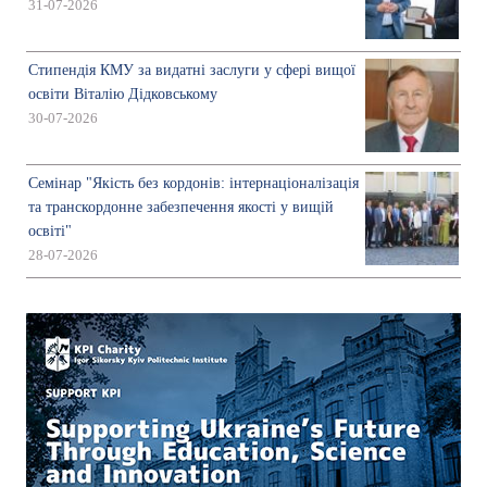
31-07-2026
Стипендія КМУ за видатні заслуги у сфері вищої
освіти Віталію Дідковському
30-07-2026
Семінар "Якість без кордонів: інтернаціоналізація
та транскордонне забезпечення якості у вищій
освіті"
28-07-2026