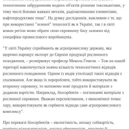
техногенним забрудненням водних об'єктів різними токсикантами, у
тому числі йонами важких металів, радіоактивними елементами,
нафтопродуктами тощо". На думку дослідників, важливим є те, що
при використанні "зеленої" технології як в Україні, так і в світі
кожен регіон може обрати свою сировинну базу залежно від
специфіки промислового виробництва.
"У світі Україну сприймають як агропромислову державу, яка
щорічно нарощує експорт до Європи продукції рослинного
походження, – розмірковує професор Микола Гомеля. – Тож на нашій
території накопичується значна кількість технологічних відходів
рослинного походження. Одним із видів утилізації таких відходів є
спалювання. Але якщо їх переробляти, тобто використовувати як
вторинну сировину, то матимемо нові продукти й матеріали з
доданою вартістю. Наприклад, біосорбенти – поглинаючі матеріали з
рослинної сировини. Вважаю перспективним, з економічної точки
зору, використовувати як сорбенти відходи саме агропромислового
комплексу".
Про переваги біосорбентів – екологічність, низьку собівартість,
щорічну відновлюваність, високу ефективність, простоту й