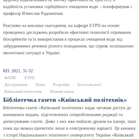
надійність установки сорбційного очищення води – поінформував і
професор В'ячеслав Радовенчик.
Реагуючи на виклики сьогодення, на кафедрі ЕТРП на основі
проведених досліджень розробили ефективні технології отримання
біосорбентів та їх використання в процесах очищення води від
забруднюючих речовин різного походження, що сприяє поліпшенню
екологічної ситуації в Україні.
КП: 2021, 31-32
ФАПІЕ
ЕТРП
Дослідження
Хімія
Розробки
Біотехнології
Київський політехнік
Новини науки
Бібліотечка газети «Київський політехнік»
Бібліотечка газети «Київський політехнік» надає читачам доступ до
книжкових видань, підготовлених співробітниками редакції та
дописувачами газети. Деякі з них вже вийшли друком на папері, інші
поки що можна прочитати лише в електронному варіанті. Це книжки
з історії Національного технічного університету України «Київський