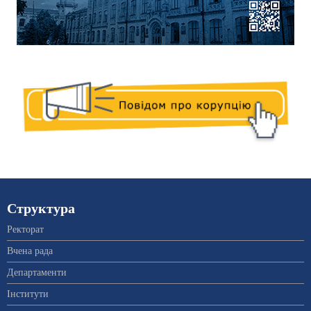
Структура
Ректорат
Вчена рада
Департаменти
Інститути