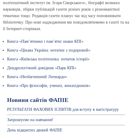
політехнічний інститут ім. Ігоря Сікорського», біографії великих
науковців, збірки публікацій газети різних років з різноманітної
тематики тощо. Редакція газети планує час від часу поповнювати
бібліотечку. Про нові надходження ми повідомлятимемо в газеті та на
її Інтернет-сторінках.
Книга «Пам’ятники і пам’ятні знаки КПІ»
Книга «Цікава Україна: нотатки з подорожей»
Книга «Київська політехніка: початок історії»
Дендрологічний довідник «Парк КПІ»
Книга «Незбагненний Леонардо»
Книга «Про філософів, учених, винахідників»
Новини сайтів ФАПІЕ
РЕЗУЛЬТАТИ ФАХОВИХ ІСПИТІВ для вступу в магістратуру
Запрошуємо на навчання!
День відкритих дверей ФАПІЕ