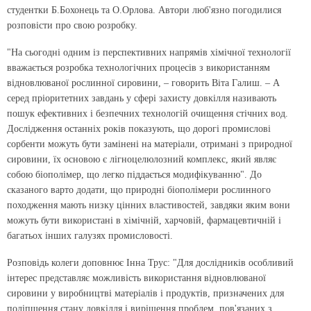
студентки Б.Бохонець та О.Орлова.
Автори люб'язно погодилися
розповісти про свою розробку.
"На сьогодні одним із перспективних напрямів хімічної технології
вважається розробка технологічних процесів з використанням
відновлюваної рослинної сировини, – говорить Віта Галиш. – А
серед пріоритетних завдань у сфері захисту довкілля називають
пошук ефективних і безпечних технологій очищення стічних вод.
Дослідження останніх років показують, що дорогі промислові
сорбенти можуть бути замінені на матеріали, отримані з природної
сировини, їх основою є лігноцелюлозний комплекс, який являє
собою біополімер, що легко піддається модифікуванню". До
сказаного варто додати, що природні біополімери рослинного
походження мають низку цінних властивостей, завдяки яким вони
можуть бути використані в хімічній, харчовій, фармацевтичній і
багатьох інших галузях промисловості.
Розповідь колеги доповнює Інна Трус: "Для дослідників особливий
інтерес представляє можливість використання відновлюваної
сировини у виробництві матеріалів і продуктів, призначених для
поліпшення стану довкілля і вирішення проблем, пов'язаних з