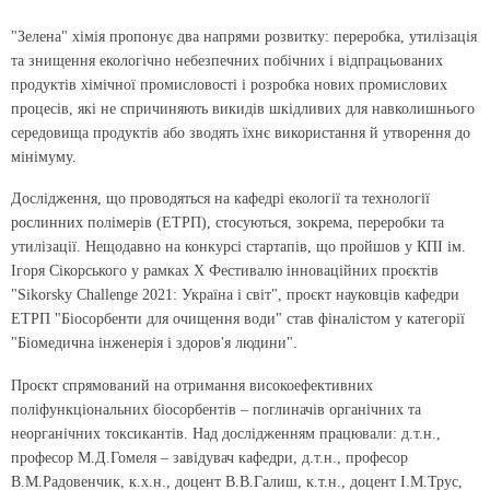
"Зелена" хімія пропонує два напрями розвитку: переробка, утилізація
та знищення екологічно небезпечних побічних і відпрацьованих
продуктів хімічної промисловості і розробка нових промислових
процесів, які не спричиняють викидів шкідливих для навколишнього
середовища продуктів або зводять їхнє використання й утворення до
мінімуму.
Дослідження, що проводяться на кафедрі екології та технології
рослинних полімерів (ЕТРП), стосуються, зокрема, переробки та
утилізації. Нещодавно на конкурсі стартапів, що пройшов у КПІ ім.
Ігоря Сікорського у рамках X Фестивалю інноваційних проєктів
"Sikorsky Challenge 2021: Україна і світ", проєкт науковців кафедри
ЕТРП "Біосорбенти для очищення води" став фіналістом у категорії
"Біомедична інженерія і здоров'я людини".
Проєкт спрямований на отримання високоефективних
поліфункціональних біосорбентів – поглиначів органічних та
неорганічних токсикантів. Над дослідженням працювали:
д.т.н.,
професор М.Д.Гомеля – завідувач кафедри, д.т.н., професор
В.М.Радовенчик, к.х.н., доцент В.В.Галиш, к.т.н., доцент І.М.Трус,