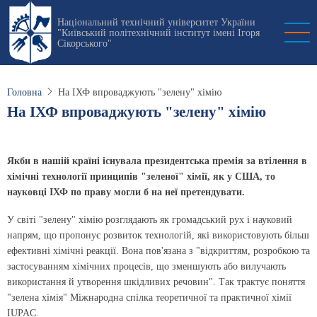
Перейти
Національний технічний університет України
до
"Київський політехнічний інститут імені Ігоря
основного
Сікорського"
вмісту
Головна
На ІХФ впроваджують "зелену" хімію
На ІХФ впроваджують "зелену" хімію
Якби в нашій країні існувала президентська премія за втілення в
хімічні технології принципів "зеленої" хімії, як у США, то
науковці ІХФ по праву могли б на неї претендувати.
У світі "зелену" хімію розглядають як громадський рух і науковий
напрям, що пропонує розвиток технологій, які використовують більш
ефективні хімічні реакції. Вона пов'язана з "відкриттям, розробкою та
застосуванням хімічних процесів, що зменшують або вилучають
використання й утворення шкідливих речовин". Так трактує поняття
"зелена хімія" Міжнародна спілка теоретичної та практичної хімії
IUPAC.