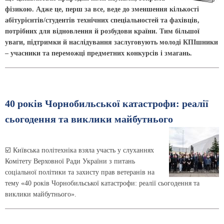
фізикою. Адже це, перш за все, веде до зменшення кількості
абітурієнтів/студентів технічних спеціальностей та фахівців,
потрібних для від­новлення й розбудови країни. Тим більшої
уваги, підтримки й наслідування заслуговують молоді КПІшники
– учасники та переможці предметних конкурсів і змагань.
40 років Чорнобильської катастрофи: реалії
сьогодення та виклики майбутнього
☑️ Київська політехніка взяла участь у слуханнях
Комітету Верховної Ради України з питань
соціальної політики та захисту прав ветеранів на
тему «40 років Чорнобильської катастрофи: реалії сьогодення та
виклики майбутнього».