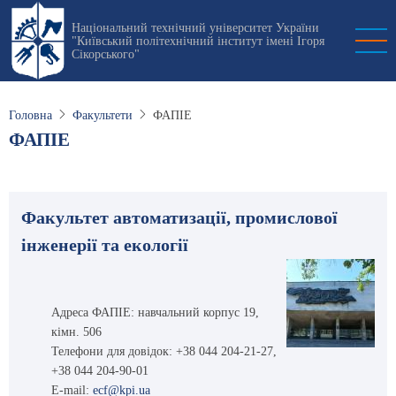
Перейти
Національний технічний університет України
до
"Київський політехнічний інститут імені Ігоря
основного
Сікорського"
вмісту
Головна
Факультети
ФАПІЕ
ФАПІЕ
Факультет автоматизації, промислової
інженерії та екології
Адреса ФАПІЕ: навчальний корпус 19,
кiмн. 506
Телефони для довiдок: +38 044 204-21-27,
+38 044 204-90-01
E-mail:
ecf@kpi.ua