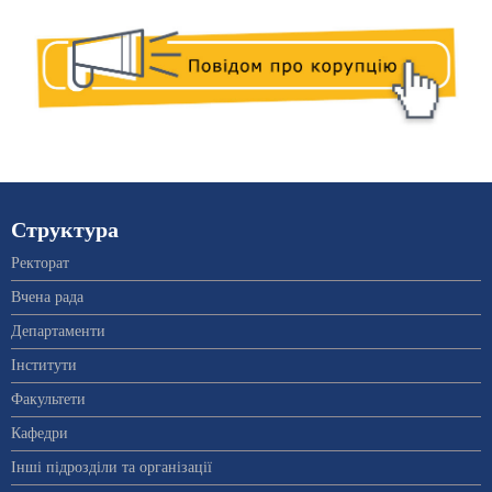
Структура
Ректорат
Вчена рада
Департаменти
Інститути
Факультети
Кафедри
Інші підрозділи та організації