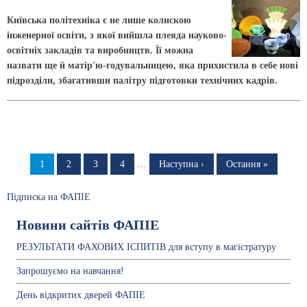
Київська політехніка є не лише колискою
інженерної освіти, з якої вийшла плеяда науково-
освітніх закладів та виробництв. Її можна
назвати ще й матір'ю-годувальницею, яка прихистила в себе нові
підрозділи, збагативши палітру підготовки технічних кадрів.
Розбивка
на
Сторінка
1
Сторінка
2
Сторінка
3
Сторінка
4
…
Наступна
Наступна ›
Остання
Остання »
сторінка
сторінка
сторінки
Підписка на ФАПІЕ
Новини сайтів ФАПІЕ
РЕЗУЛЬТАТИ ФАХОВИХ ІСПИТІВ для вступу в магістратуру
Запрошуємо на навчання!
День відкритих дверей ФАПІЕ