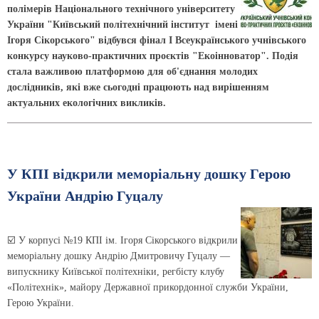
полімерів Національного тех­ніч­ного університету
України "Київський політехнічний інститут імені
Ігоря Сікорського" відбувся фінал І Всеукраїнського учнівського
конкурсу науково-практичних проєктів "Екоінноватор". Подія
стала важливою платформою для об'єднання молодих
дослідників, які вже сьогодні працюють над вирішенням
актуальних екологічних викликів.
У КПІ відкрили меморіальну дошку Герою
України Андрію Гуцалу
☑️ У корпусі №19 КПІ ім. Ігоря Сікорського відкрили
меморіальну дошку Андрію Дмитровичу Гуцалу —
випускнику Київської політехніки, регбісту клубу
«Політехнік», майору Державної прикордонної служби України,
Герою України.