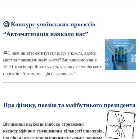
🧐 Конкурс учнівських проєктів
“Автоматизація навколо нас”
🏁Є ідея, як автоматизувати щось у школі, вдома,
місті та повсякденному житті? Запрошуємо учнів
10–11 класів прийняти участь у конкурсі учнівських
проєктів “Автоматизація навколо нас”.
Про фізику, поезію та майбутнього президента
Вітчизняні науковці глибоко стривожені
катастрофіч­ним зменшенням кількості школярів,
що цікавляться природничими науками, зокрема