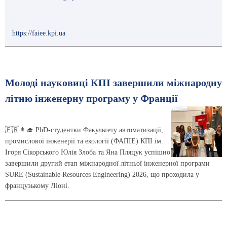
https://faiee.kpi.ua
Молоді науковиці КПІ завершили міжнародну
літню інженерну програму у Франції
🇫🇷👩‍🎓 PhD-студентки Факультету автоматизації,
промислової інженерії та екології (ФАПІЕ) КПІ ім.
Ігоря Сікорського Юлія Злоба та Яна Пляцук успішно
завершили другий етап міжнародної літньої інженерної програми
SURE (Sustainable Resources Engineering) 2026, що проходила у
французькому Ліоні.