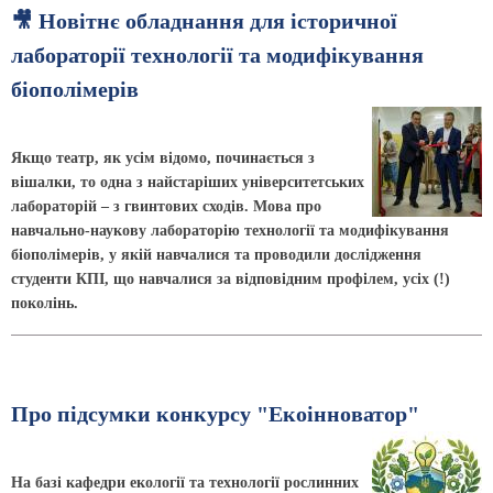
🎥 Новітнє обладнання для історичної
лабораторії технології та модифікування
біополімерів
Якщо театр, як усім відомо, починається з
вішалки, то одна з найстаріших університетських
лабораторій – з гвинтових сходів. Мова про
навчально-наукову лабораторію технології та модифікування
біополімерів, у якій навчалися та проводили дослідження
студенти КПІ, що навчалися за відповідним профілем, усіх (!)
поколінь.
Про підсумки конкурсу "Екоінноватор"
На базі кафедри екології та технології рослинних