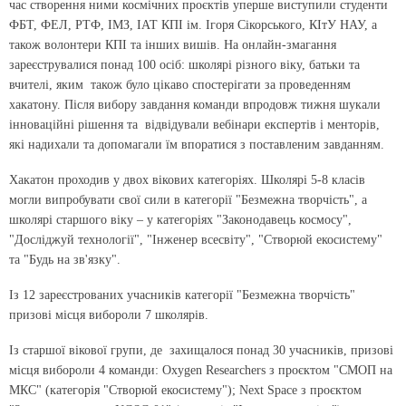
час створення ними космічних проєктів уперше виступили студенти
ФБТ, ФЕЛ, РТФ, ІМЗ, ІАТ КПІ ім. Ігоря Сікорського, КІтУ НАУ, а
також волонтери КПІ та інших вишів. На онлайн-змагання
зареєструвалися понад 100 осіб: школярі різного віку, батьки та
вчителі, яким також було цікаво спостерігати за проведенням
хакатону. Після вибору завдання команди впродовж тижня шукали
інноваційні рішення та відвідували вебінари експертів і менторів,
які надихали та допомагали їм впоратися з поставленим завданням.
Хакатон проходив у двох вікових категоріях. Школярі 5-8 класів
могли випробувати свої сили в категорії "Безмежна творчість", а
школярі старшого віку – у категоріях "Законодавець космосу",
"Досліджуй технології", "Інженер всесвіту", "Створюй екосистему"
та "Будь на зв'язку".
Із 12 зареєстрованих учасників категорії "Безмежна творчість"
призові місця вибороли 7 школярів.
Із старшої вікової групи, де захищалося понад 30 учасників, призові
місця вибороли 4 команди: Oxygen Researchers з проєктом "СМОП на
МКС" (категорія "Створюй екосистему"); Next Space з проєктом