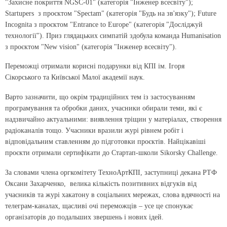
"Захисне покриття NGSC-01" (категорія "Інженер всесвіту");
Startupers з проєктом "Spectam" (категорія "Будь на зв'язку"); Future
Incognita з проєктом "Entrance to Europe" (категорія "Досліджуй
технології"). Приз глядацьких симпатій здобула команда Humanisation
з проєктом "New vision" (категорія "Інженер всесвіту").
Переможці отримали корисні подарунки від КПІ ім. Ігоря
Сікорського та Київської Малої академії наук.
Варто зазначити, що окрім традиційних тем із застосуванням
програмування та обробки даних, учасники обирали теми, які є
надзвичайно актуальними: виявлення тріщин у матеріалах, створення
радіоканалів тощо. Учасники вразили журі рівнем робіт і
відповідальним ставленням до підготовки проєктів. Найцікавіші
проєкти отримали сертифікати до Стартап-школи Sikorsky Challenge.
За словами члена оргкомітету ТехноАртКПІ, заступниці декана РТФ
Оксани Захарченко, велика кількість позитивних відгуків від
учасників та журі хакатону в соціальних мережах, слова вдячності на
телеграм-каналах, щасливі очі переможців – усе це спонукає
організаторів до подальших звершень і нових ідей.