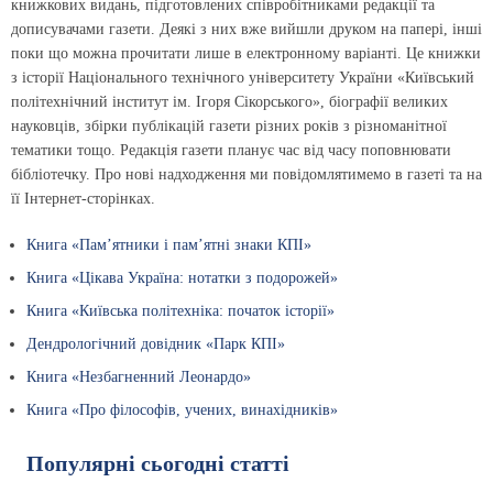
книжкових видань, підготовлених співробітниками редакції та
дописувачами газети. Деякі з них вже вийшли друком на папері, інші
поки що можна прочитати лише в електронному варіанті. Це книжки
з історії Національного технічного університету України «Київський
політехнічний інститут ім. Ігоря Сікорського», біографії великих
науковців, збірки публікацій газети різних років з різноманітної
тематики тощо. Редакція газети планує час від часу поповнювати
бібліотечку. Про нові надходження ми повідомлятимемо в газеті та на
її Інтернет-сторінках.
Книга «Пам’ятники і пам’ятні знаки КПІ»
Книга «Цікава Україна: нотатки з подорожей»
Книга «Київська політехніка: початок історії»
Дендрологічний довідник «Парк КПІ»
Книга «Незбагненний Леонардо»
Книга «Про філософів, учених, винахідників»
Популярні сьогодні статті