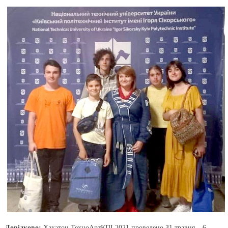
Довідково:
Хакатон ТехноАртКПІ 2021 проведено З1 травня – 6