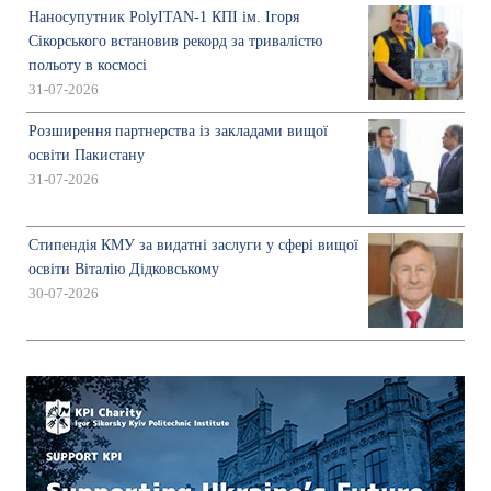
Наносупутник PolyITAN-1 КПІ ім. Ігоря
Сікорського встановив рекорд за тривалістю
польоту в космосі
31-07-2026
Розширення партнерства із закладами вищої
освіти Пакистану
31-07-2026
Стипендія КМУ за видатні заслуги у сфері вищої
освіти Віталію Дідковському
30-07-2026