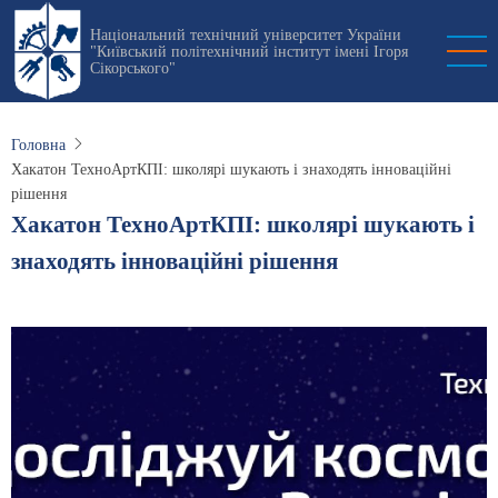
Перейти
Національний технічний університет України
до
"Київський політехнічний інститут імені Ігоря
основного
Сікорського"
вмісту
Головна
Хакатон ТехноАртКПІ: школярі шукають і знаходять інноваційні
рішення
Хакатон ТехноАртКПІ: школярі шукають і
знаходять інноваційні рішення