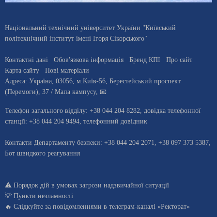
Національний технічний університет України "Київський
політехнічний інститут імені Ігоря Сікорського"
Контактні дані
Обов'язкова інформація
Бренд КПІ
Про сайт
Карта сайту
Нові матеріали
Адреса:
Україна
,
03056
, м.
Київ
-56,
Берестейський проспект
(Перемоги), 37
/ Мапа кампусу
,
📧
Телефон загального відділу:
+38 044 204 8282
, довiдка телефонної
станцiї:
+38 044 204 9494
,
телефонний довідник
Контакти Департаменту безпеки: +38 044 204 2071, +38 097 373 5387,
Бот швидкого реагування
⚠️
Порядок дій в умовах загрози надзвичайної ситуації
💡
Пункти незламності
🔥 Слідкуйте за повідомленнями в
телеграм-каналі «Ректорат»