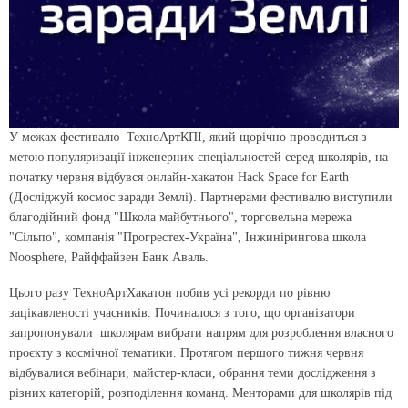
У межах фестивалю ТехноАртКПІ, який щорічно проводиться з
метою популяризації інженерних спеціальностей серед школярів, на
початку червня відбувся онлайн-хакатон Hack Space for Earth
(Досліджуй космос заради Землі). Партнерами фестивалю виступили
благодійний фонд "Школа майбутнього", торговельна мережа
"Сільпо", компанія "Прогрестех-Україна", Інжинірингова школа
Noosphere, Райффайзен Банк Аваль.
Цього разу ТехноАртХакатон побив усі рекорди по рівню
зацікавленості учасників. Починалося з того, що організатори
запропонували школярам вибрати напрям для розроблення власного
проєкту з космічної тематики. Протягом першого тижня червня
відбувалися вебінари, майстер-класи, обрання теми дослідження з
різних категорій, розподілення команд. Менторами для школярів під