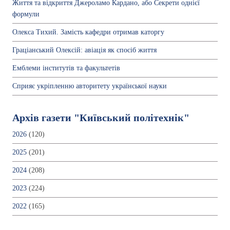
Життя та відкриття Джероламо Кардано, або Секрети однієї
формули
Олекса Тихий. Замість кафедри отримав каторгу
Граціанський Олексій: авіація як спосіб життя
Емблеми інститутів та факультетів
Сприяє укріпленню авторитету української науки
Архів газети "Київський політехнік"
2026
(120)
2025
(201)
2024
(208)
2023
(224)
2022
(165)