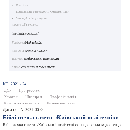
Noosphere
Київська мала академія наук учнівської молоді
Sikorsky Challenge Україна
Інформаційні ресурси:
http://technoart.kpi.ua/
Facebook:
@TechnoArtKpi
Instagram:
@technoartkpi.dnvr
Telegram:
онлайн хакатон ТехноАртКПІ
e-mail:
technoartkpi.dnvr@gmail.com
КП: 2021 / 24
ДСР
Прогресстех
Хакатон
Школярам
Профорієнтація
Київський політехнік
Новини навчання
Дата події
2021-06-06
Бібліотечка газети «Київський політехнік»
Бібліотечка газети «Київський політехнік» надає читачам доступ до