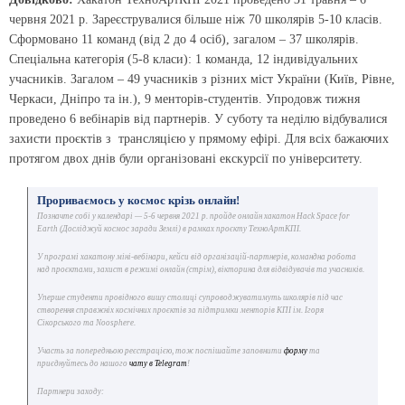
червня 2021 р. Зареєструвалися більше ніж 70 школярів 5-10 класів.
Сформовано 11 команд (від 2 до 4 осіб), загалом – 37 школярів.
Спеціальна категорія (5-8 класи): 1 команда, 12 індивідуальних
учасників. Загалом – 49 учасників з різних міст України (Київ, Рівне,
Черкаси, Дніпро та ін.), 9 менторів-студентів. Упродовж тижня
проведено 6 вебінарів від партнерів. У суботу та неділю відбувалися
захисти проєктів з трансляцією у прямому ефірі. Для всіх бажаючих
протягом двох днів були організовані екскурсії по університету.
Прориваємось у космос крізь онлайн!
Позначте собі у календарі — 5-6 червня 2021 р. пройде онлайн хакатон Hack Space for
Earth (Досліджуй космос заради Землі) в рамках проєкту ТехноАртКПІ.
У програмі хакатону міні-вебінари, кейси від організацій-партнерів, командна робота
над проєктами, захист в режимі онлайн (стрім), вікторина для відвідувачів та учасників.
Уперше студенти провідного вишу столиці супроводжуватимуть школярів під час
створення справжніх космічних проєктів за підтримки менторів КПІ ім. Ігоря
Сікорського та Noosphere.
Участь за попередньою реєстрацією, тож поспішайте заповнити
форму
та
приєднуйтесь до нашого
чату в Telegram
!
Партнери заходу: