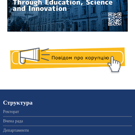
Структура
Ректорат
Вчена рада
Департаменти