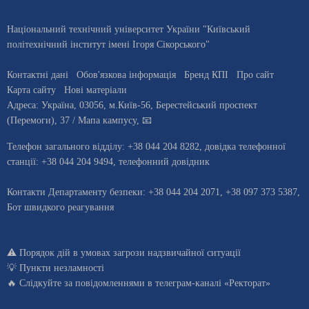
Національний технічний університет України "Київський
політехнічний інститут імені Ігоря Сікорського"
Контактні дані
Обов'язкова інформація
Бренд КПІ
Про сайт
Карта сайту
Нові матеріали
Адреса:
Україна
,
03056
, м.
Київ
-56,
Берестейський проспект
(Перемоги), 37
/ Мапа кампусу
,
📧
Телефон загального відділу:
+38 044 204 8282
, довiдка телефонної
станцiї:
+38 044 204 9494
,
телефонний довідник
Контакти Департаменту безпеки: +38 044 204 2071, +38 097 373 5387,
Бот швидкого реагування
⚠️
Порядок дій в умовах загрози надзвичайної ситуації
💡
Пункти незламності
🔥 Слідкуйте за повідомленнями в
телеграм-каналі «Ректорат»