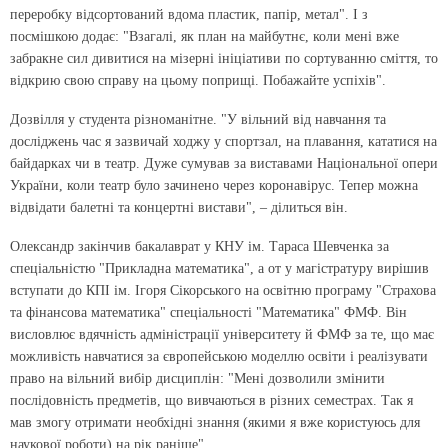
переробку відсортований вдома пластик, папір, метал". І з
посмішкою додає: "Взагалі, як план на майбутнє, коли мені вже
забракне сил дивитися на мізерні ініціативи по сортуванню сміття, то
відкрию свою справу на цьому поприщі. Побажайте успіхів".
Дозвілля у студента різноманітне. "У вільний від навчання та
досліджень час я зазвичай ходжу у спортзал, на плавання, кататися на
байдарках чи в театр. Дуже сумував за виставами Національної опери
України, коли театр було зачинено через коронавірус. Тепер можна
відвідати балетні та концертні вистави", – ділиться він.
Олександр закінчив бакалаврат у КНУ ім. Тараса Шевченка за
спеціальністю "Прикладна математика", а от у магістратуру вирішив
вступати до КПІ ім. Ігоря Сікорського на освітню програму "Страхова
та фінансова математика" спеціальності "Математика" ФМФ. Він
висловлює вдячність адміністрації університету й ФМФ за те, що має
можливість навчатися за європейською моделлю освіти і реалізувати
право на вільний вибір дисциплін: "Мені дозволили змінити
послідовність предметів, що вивчаються в різних семестрах. Так я
мав змогу отримати необхідні знання (якими я вже користуюсь для
наукової роботи) на рік раніше".