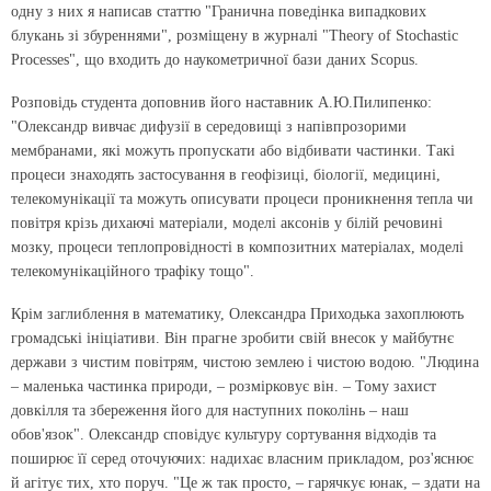
одну з них я написав статтю "Гранична поведінка випадкових
блукань зі збуреннями", розміщену в журналі "Theory of Stochastic
Processes", що входить до наукометричної бази даних Scopus.
Розповідь студента доповнив його наставник А.Ю.Пилипенко:
"Олександр вивчає дифузії в середовищі з напівпрозорими
мембранами, які можуть пропускати або відбивати частинки. Такі
процеси знаходять застосування в геофізиці, біології, медицині,
телекомунікації та можуть описувати процеси проникнення тепла чи
повітря крізь дихаючі матеріали, моделі аксонів у білій речовині
мозку, процеси теплопровідності в композитних матеріалах, моделі
телекомунікаційного трафіку тощо".
Крім заглиблення в математику, Олександра Приходька захоплюють
громадські ініціативи. Він прагне зробити свій внесок у майбутнє
держави з чистим повітрям, чистою землею і чистою водою. "Людина
– маленька частинка природи, – розмірковує він. – Тому захист
довкілля та збереження його для наступних поколінь – наш
обов'язок". Олександр сповідує культуру сортування відходів та
поширює її серед оточуючих: надихає власним прикладом, роз'яснює
й агітує тих, хто поруч. "Це ж так просто, – гарячкує юнак, – здати на