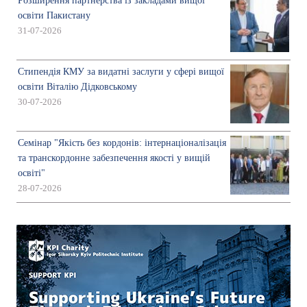
Розширення партнерства із закладами вищої
освіти Пакистану
31-07-2026
Стипендія КМУ за видатні заслуги у сфері вищої
освіти Віталію Дідковському
30-07-2026
Семінар "Якість без кордонів: інтернаціоналізація
та транскордонне забезпечення якості у вищій
освіті"
28-07-2026