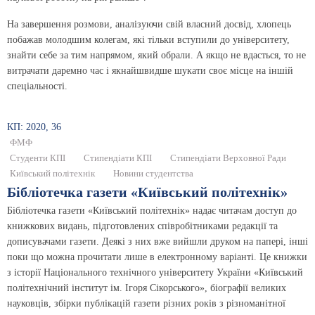
На завершення розмови, аналізуючи свій власний досвід, хлопець
побажав молодшим колегам, які тільки вступили до університету,
знайти себе за тим напрямом, який обрали. А якщо не вдасться, то не
витрачати даремно час і якнайшвидше шукати своє місце на іншій
спеціальності.
КП: 2020, 36
ФМФ
Студенти КПІ
Стипендіати КПІ
Стипендіати Верховної Ради
Київський політехнік
Новини студентства
Бібліотечка газети «Київський політехнік»
Бібліотечка газети «Київський політехнік» надає читачам доступ до
книжкових видань, підготовлених співробітниками редакції та
дописувачами газети. Деякі з них вже вийшли друком на папері, інші
поки що можна прочитати лише в електронному варіанті. Це книжки
з історії Національного технічного університету України «Київський
політехнічний інститут ім. Ігоря Сікорського», біографії великих
науковців, збірки публікацій газети різних років з різноманітної