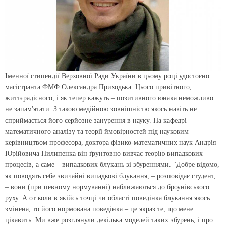
Іменної стипендії Верховної Ради України в цьому році удостоєно
магістранта ФМФ Олександра Приходька. Цього привітного,
життєрадісного, і як тепер кажуть – позитивного юнака неможливо
не запам'ятати. З такою медійною зовнішністю якось навіть не
сприймається його серйозне занурення в науку. На кафедрі
математичного аналізу та теорії ймовірностей під науковим
керівництвом професора, доктора фізико-математичних наук Андрія
Юрійовича Пилипенка він ґрунтовно вивчає теорію випадкових
процесів, а саме – випадкових блукань зі збуреннями. "Добре відомо,
як поводять себе звичайні випадкові блукання, – розповідає студент,
– вони (при певному нормуванні) наближаються до броунівського
руху. А от коли в якійсь точці чи області поведінка блукання якось
змінена, то його нормована поведінка – це якраз те, що мене
цікавить. Ми вже розглянули декілька моделей таких збурень, і про