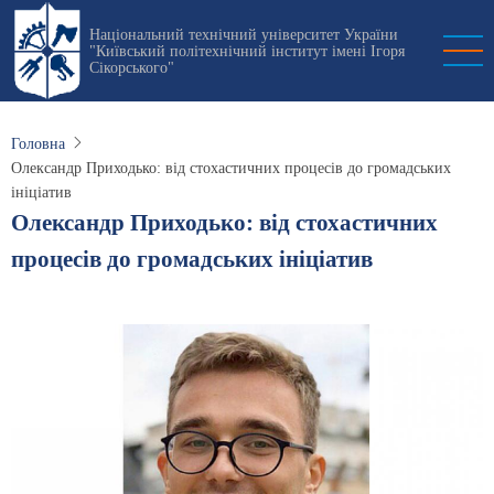
Перейти
Національний технічний університет України
до
"Київський політехнічний інститут імені Ігоря
основного
Сікорського"
вмісту
Головна
Олександр Приходько: від стохастичних процесів до громадських
ініціатив
Олександр Приходько: від стохастичних
процесів до громадських ініціатив