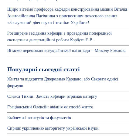
Щиро вітаємо професора кафедри конструювання машин Віталія
Анатолійовича Пасічника з присвоєнням почесного звання
«Заслужений діяч науки і техніки України»!
Розширене засідання кафедри з проведення попередньої
експертизи дисертаційної роботи Корбута Є.В.
Вітаємо переможця всеукраїнської олімпіади – Миколу Рожнова
Популярні сьогодні статті
Життя та відкриття Джероламо Кардано, або Секрети однієї
формули
Олекса Тихий. Замість кафедри отримав каторгу
Граціанський Олексій: авіація як спосіб життя
Емблеми інститутів та факультетів
Сприяє укріпленню авторитету української науки