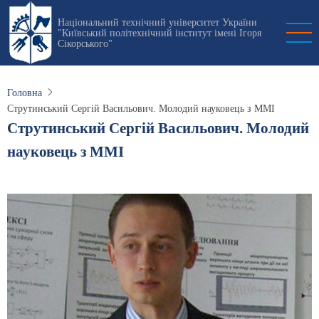
Перейти
Національний технічний університет України
до
"Київський політехнічний інститут імені Ігоря
основного
Сікорського"
вмісту
Головна
Струтинський Сергій Васильович. Молодий науковець з ММІ
Струтинський Сергій Васильович. Молодий
науковець з ММІ