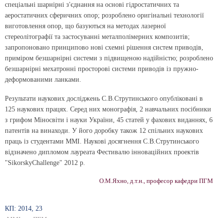
спеціальні шарнірні з'єднання на основі гідростатичних та
аеростатичних сферичних опор; розроблено оригінальні технології
виготовлення опор, що базуються на методах лазерної
стереолітографії та застосуванні металполімерних композитів;
запропоновано принципово нові схемні рішення систем приводів,
приміром безшарнірні системи з підвищеною надійністю; розроблено
безшарнірні мехатронні просторові системи приводів із пружно-
деформованими ланками.
Результати наукових досліджень С.В.Струтинського опубліковані в
125 наукових працях. Серед них монографія, 2 навчальних посібники
з грифом Міносвіти і науки України, 45 статей у фахових виданнях, 6
патентів на винаходи. У його доробку також 12 спільних наукових
праць із студентами ММІ. Наукові досягнення С.В.Струтинського
відзначено дипломом лауреата Фестивалю інноваційних проектів
"SikorskyChallenge" 2012 р.
О.М.Яхно, д.т.н., професор кафедри ПГМ
КП: 2014, 23