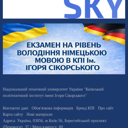
Національний технічний університет України "Київський
політехнічний інститут імені Ігоря Сікорського"
Контактні дані
Обов'язкова інформація
Бренд КПІ
Про сайт
Карта сайту
Нові матеріали
Адреса:
Україна
,
03056
, м.
Київ
-56,
Берестейський проспект
(Перемоги), 37
/ Мапа кампусу
,
📧