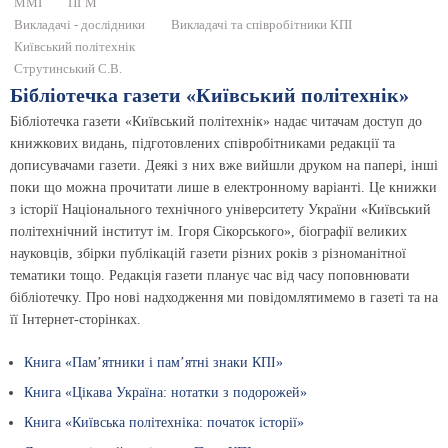
ММІ
ПГМ
Викладачі - дослідники
Викладачі та співробітники КПІ
Київський політехнік
Струтинський С.В.
Бібліотечка газети «Київський політехнік»
Бібліотечка газети «Київський політехнік» надає читачам доступ до
книжкових видань, підготовлених співробітниками редакції та
дописувачами газети. Деякі з них вже вийшли друком на папері, інші
поки що можна прочитати лише в електронному варіанті. Це книжки
з історії Національного технічного університету України «Київський
політехнічний інститут ім. Ігоря Сікорського», біографії великих
науковців, збірки публікацій газети різних років з різноманітної
тематики тощо. Редакція газети планує час від часу поповнювати
бібліотечку. Про нові надходження ми повідомлятимемо в газеті та на
її Інтернет-сторінках.
Книга «Пам’ятники і пам’ятні знаки КПІ»
Книга «Цікава Україна: нотатки з подорожей»
Книга «Київська політехніка: початок історії»