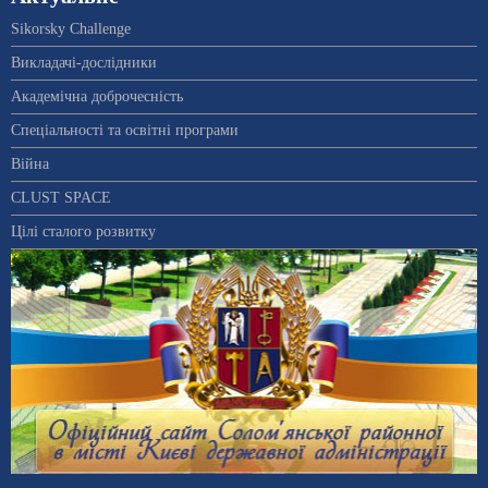
Sikorsky Challenge
Викладачі-дослідники
Академічна доброчесність
Спеціальності та освітні програми
Війна
CLUST SPACE
Цілі сталого розвитку