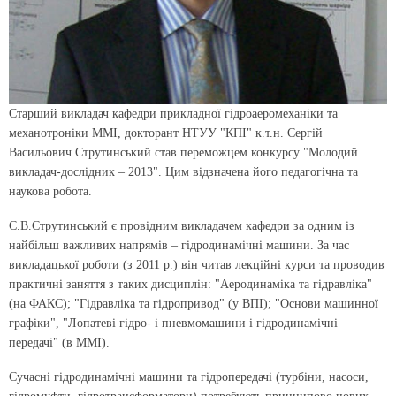
Старший викладач кафедри прикладної гідроаеромеханіки та
механотроніки ММІ, докторант НТУУ "КПІ" к.т.н. Сергій
Васильович Струтинський став переможцем конкурсу "Молодий
викладач-дослідник – 2013". Цим відзначена його педагогічна та
наукова робота.
С.В.Струтинський є провідним викладачем кафедри за одним із
найбільш важливих напрямів – гідродинамічні машини. За час
викладацької роботи (з 2011 р.) він читав лекційні курси та проводив
практичні заняття з таких дисциплін: "Аеродинаміка та гідравліка"
(на ФАКС); "Гідравліка та гідропривод" (у ВПІ); "Основи машинної
графіки", "Лопатеві гідро- і пневмомашини і гідродинамічні
передачі" (в ММІ).
Сучасні гідродинамічні машини та гідропередачі (турбіни, насоси,