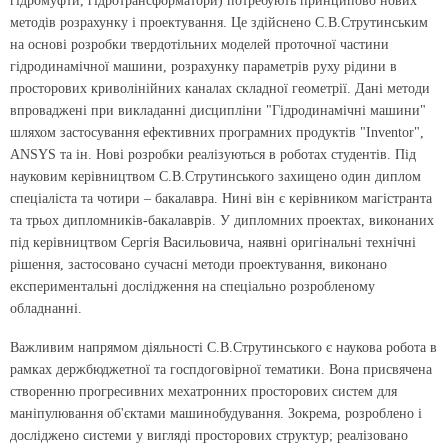
гідромуфти, гідротрансформатори) потребують принципово нових
методів розрахунку і проектування. Це здійснено С.В.Струтинським
на основі розробки твердотільних моделей проточної частини
гідродинамічної машини, розрахунку параметрів руху рідини в
просторових криволінійних каналах складної геометрії. Дані методи
впроваджені при викладанні дисципліни "Гідродинамічні машини"
шляхом застосування ефективних програмних продуктів "Inventor",
ANSYS та ін. Нові розробки реалізуються в роботах студентів. Під
науковим керівництвом С.В.Струтинського захищено один диплом
спеціаліста та чотири – бакалавра. Нині він є керівником магістранта
та трьох дипломників-бакалаврів. У дипломних проектах, виконаних
під керівництвом Сергія Васильовича, наявні оригінальні технічні
рішення, застосовано сучасні методи проектування, виконано
експериментальні дослідження на спеціально розробленому
обладнанні.
Важливим напрямом діяльності С.В.Струтинського є наукова робота в
рамках держбюджетної та госпдоговірної тематики. Вона присвячена
створенню прогресивних мехатронних просторових систем для
маніпулювання об'єктами машинобудування. Зокрема, розроблено і
досліджено системи у вигляді просторових структур; реалізовано