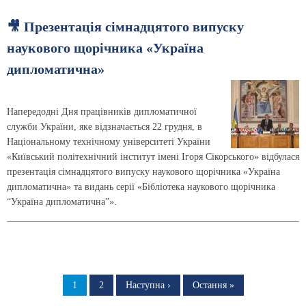
🎥 Презентація сімнадцятого випуску
наукового щорічника «Україна
дипломатична»
Напередодні Дня працівників дипломатичної
служби України, яке відзначається 22 грудня, в
Національному технічному університеті України
«Київський політехнічний інститут імені Ігоря Сікорського» відбулася
презентація сімнадцятого випуску наукового щорічника «Україна
дипломатична» та видань серії «Бібліотека наукового щорічника
“Україна дипломатична”».
Розбивка
на
Сторінка
1
Сторінка
2
Наступна
Наступна ›
Остання
Остання »
сторінка
сторінка
сторінки