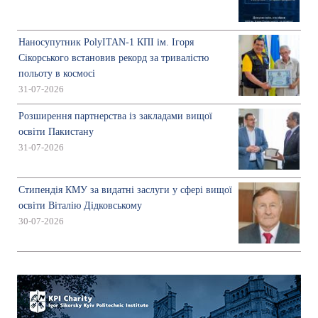
Наносупутник PolyITAN-1 КПІ ім. Ігоря
Сікорського встановив рекорд за тривалістю
польоту в космосі
31-07-2026
Розширення партнерства із закладами вищої
освіти Пакистану
31-07-2026
Стипендія КМУ за видатні заслуги у сфері вищої
освіти Віталію Дідковському
30-07-2026