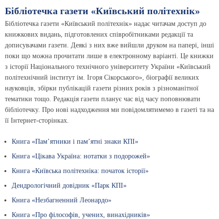
Бібліотечка газети «Київський політехнік»
Бібліотечка газети «Київський політехнік» надає читачам доступ до
книжкових видань, підготовлених співробітниками редакції та
дописувачами газети. Деякі з них вже вийшли друком на папері, інші
поки що можна прочитати лише в електронному варіанті. Це книжки
з історії Національного технічного університету України «Київський
політехнічний інститут ім. Ігоря Сікорського», біографії великих
науковців, збірки публікацій газети різних років з різноманітної
тематики тощо. Редакція газети планує час від часу поповнювати
бібліотечку. Про нові надходження ми повідомлятимемо в газеті та на
її Інтернет-сторінках.
Книга «Пам’ятники і пам’ятні знаки КПІ»
Книга «Цікава Україна: нотатки з подорожей»
Книга «Київська політехніка: початок історії»
Дендрологічний довідник «Парк КПІ»
Книга «Незбагненний Леонардо»
Книга «Про філософів, учених, винахідників»