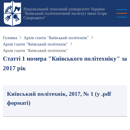
Перейти
Національний технічний університет України
до
"Київський політехнічний інститут імені Ігоря
основного
Сікорського"
вмісту
Головна
Архів газети "Київський політехнік"
Архів газети "Київський політехнік"
Архів газети "Київський політехнік"
Статті 1 номера "Київського політехніку" за
2017 рік
Київський політехнік, 2017, № 1 (у .pdf
форматі)