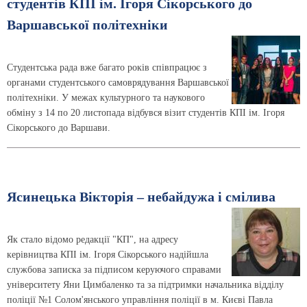
студентів КПІ ім. Ігоря Сікорського до
Варшавської політехніки
Студентська рада вже багато років співпрацює з
органами студентського самоврядування Варшавської
політехніки. У межах культурного та наукового
обміну з 14 по 20 листопада відбувся візит студентів КПІ ім. Ігоря
Сікорського до Варшави.
Ясинецька Вікторія – небайдужа і смілива
Як стало відомо редакції "КП", на адресу
керівництва КПІ ім. Ігоря Сікорського надійшла
службова записка за підписом керуючого справами
університету Яни Цимбаленко та за підтримки начальника відділу
поліції №1 Солом'янського управління поліції в м. Києві Павла