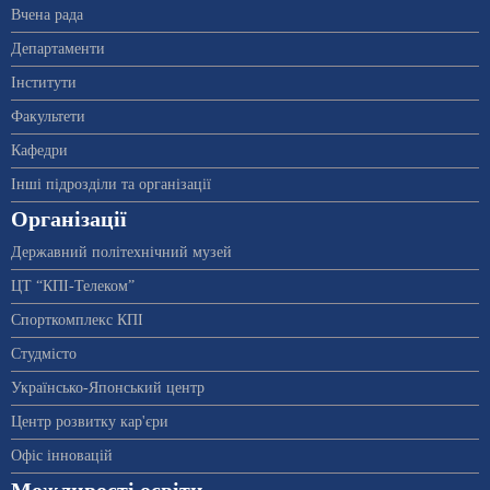
Вчена рада
Департаменти
Інститути
Факультети
Кафедри
Інші підрозділи та організації
Організації
Державний політехнічний музей
ЦТ “КПІ-Телеком”
Спорткомплекс КПІ
Студмісто
Українсько-Японський центр
Центр розвитку кар'єри
Офіс інновацій