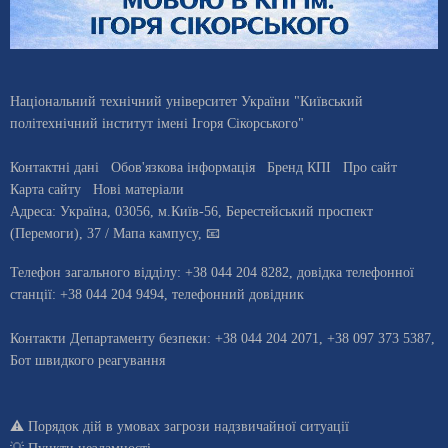
Національний технічний університет України "Київський
політехнічний інститут імені Ігоря Сікорського"
Контактні дані
Обов'язкова інформація
Бренд КПІ
Про сайт
Карта сайту
Нові матеріали
Адреса:
Україна
,
03056
, м.
Київ
-56,
Берестейський проспект
(Перемоги), 37
/ Мапа кампусу
,
📧
Телефон загального відділу:
+38 044 204 8282
, довiдка телефонної
станцiї:
+38 044 204 9494
,
телефонний довідник
Контакти Департаменту безпеки: +38 044 204 2071, +38 097 373 5387,
Бот швидкого реагування
⚠️
Порядок дій в умовах загрози надзвичайної ситуації