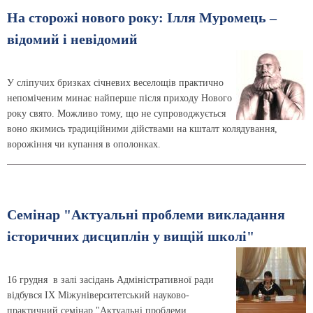
На сторожі нового року: Ілля Муромець –
відомий і невідомий
У сліпучих бризках січневих веселощів практично
непоміченим минає найперше після приходу Нового
року свято. Можливо тому, що не супроводжується
воно якимись традиційними дійствами на кшталт колядування,
ворожіння чи купання в ополонках.
Семінар "Актуальні проблеми викладання
історичних дисциплін у вищій школі"
16 грудня в залі засідань Адміністративної ради
відбувся ІХ Міжуніверситетський науково-
практичний семінар "Актуальні проблеми