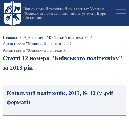
Перейти
Національний технічний університет України
до
"Київський політехнічний інститут імені Ігоря
основного
Сікорського"
вмісту
Головна
Архів газети "Київський політехнік"
Архів газети "Київський політехнік"
Архів газети "Київський політехнік"
Статті 12 номера "Київського політехніку"
за 2013 рік
Київський політехнік, 2013, № 12 (у .pdf
форматі)