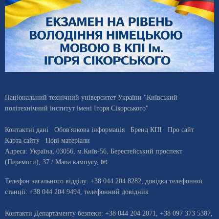
Національний технічний університет України "Київський
політехнічний інститут імені Ігоря Сікорського"
Контактні дані
Обов'язкова інформація
Бренд КПІ
Про сайт
Карта сайту
Нові матеріали
Адреса:
Україна
,
03056
, м.
Київ
-56,
Берестейський проспект
(Перемоги), 37
/ Мапа кампусу
,
📧
Телефон загального відділу:
+38 044 204 8282
, довiдка телефонної
станцiї:
+38 044 204 9494
,
телефонний довідник
Контакти Департаменту безпеки: +38 044 204 2071, +38 097 373 5387,