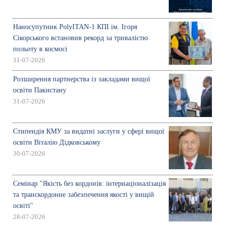
Наносупутник PolyITAN-1 КПІ ім. Ігоря
Сікорського встановив рекорд за тривалістю
польоту в космосі
31-07-2026
Розширення партнерства із закладами вищої
освіти Пакистану
31-07-2026
Стипендія КМУ за видатні заслуги у сфері вищої
освіти Віталію Дідковському
30-07-2026
Семінар "Якість без кордонів: інтернаціоналізація
та транскордонне забезпечення якості у вищій
освіті"
28-07-2026