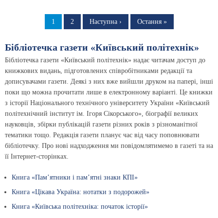
Розбивка
на
Сторінка
1
Сторінка
2
Наступна
Наступна ›
Остання
Остання »
сторінка
сторінка
сторінки
Бібліотечка газети «Київський політехнік»
Бібліотечка газети «Київський політехнік» надає читачам доступ до
книжкових видань, підготовлених співробітниками редакції та
дописувачами газети. Деякі з них вже вийшли друком на папері, інші
поки що можна прочитати лише в електронному варіанті. Це книжки
з історії Національного технічного університету України «Київський
політехнічний інститут ім. Ігоря Сікорського», біографії великих
науковців, збірки публікацій газети різних років з різноманітної
тематики тощо. Редакція газети планує час від часу поповнювати
бібліотечку. Про нові надходження ми повідомлятимемо в газеті та на
її Інтернет-сторінках.
Книга «Пам’ятники і пам’ятні знаки КПІ»
Книга «Цікава Україна: нотатки з подорожей»
Книга «Київська політехніка: початок історії»