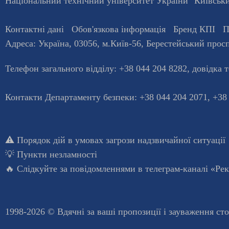
Національний технічний університет України "Київський
Контактні дані
Обов'язкова інформація
Бренд КПІ
П
Адреса:
Україна
,
03056
, м.
Київ
-56,
Берестейський просп
Телефон загального відділу:
+38 044 204 8282
, довiдка 
Контакти Департаменту безпеки: +38 044 204 2071, +38
⚠️
Порядок дій в умовах загрози надзвичайної ситуації
💡
Пункти незламності
🔥 Слідкуйте за повідомленнями в
телеграм-каналі «Ре
1998-2026 © Вдячні за ваші
пропозиції і зауваження ст