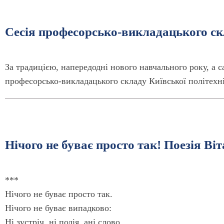
Сесія професорсько-викладацького скл
За традицією, напередодні нового навчального року, а са
професорсько-викладацького складу Київської політехн
Нічого не буває просто так! Поезія Ві
***
Нічого не буває просто так.
Нічого не буває випадково:
Ні зустріч, ні подія, ані слово…