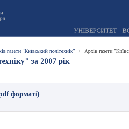
ни
оря
УНІВЕРСИТЕТ
В
ів газети "Київський політехнік"
Архів газети "Київс
ехніку" за 2007 рік
.pdf форматі)