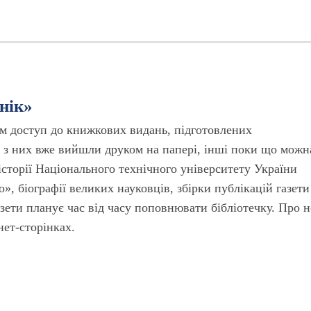
нік»
ам доступ до книжкових видань, підготовлених
і з них вже вийшли друком на папері, інші поки що можн
сторії Національного технічного університету України
о», біографії великих науковців, збірки публікацій газети
азети планує час від часу поповнювати бібліотечку. Про н
нет-сторінках.