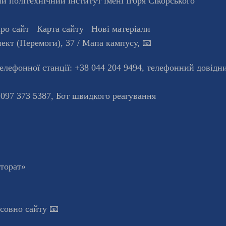
 політехнічний інститут імені Ігоря Сікорського"
ро сайт
Карта сайту
Нові матеріали
ект (Перемоги), 37
/ Мапа кампусу
,
📧
телефонної станцiї:
+38 044 204 9494
,
телефонний довідн
 097 373 5387,
Бот швидкого реагування
кторат»
осовно сайту 📧