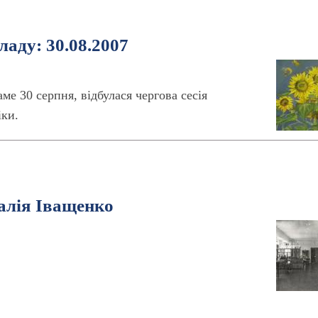
аду: 30.08.2007
ме 30 серпня, відбулася чергова сесія
іки.
талія Іващенко