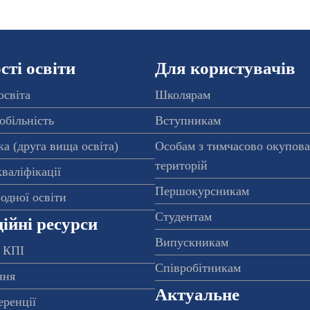
ті освіти
Для користувачів
освіта
Школярам
обільність
Вступникам
а (друга вища освіта)
Особам з тимчасово окупов
територій
валіфікації
Першокурсникам
одної освіти
Студентам
ійні ресурси
Випускникам
 КПІ
Співробітникам
ння
Актуальне
еренції