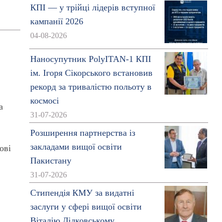
КПІ — у трійці лідерів вступної
кампанії 2026
04-08-2026
Наносупутник PolyITAN-1 КПІ
ім. Ігоря Сікорського встановив
рекорд за тривалістю польоту в
космосі
а
31-07-2026
Розширення партнерства із
закладами вищої освіти
ові
Пакистану
31-07-2026
Стипендія КМУ за видатні
заслуги у сфері вищої освіти
Віталію Дідковському