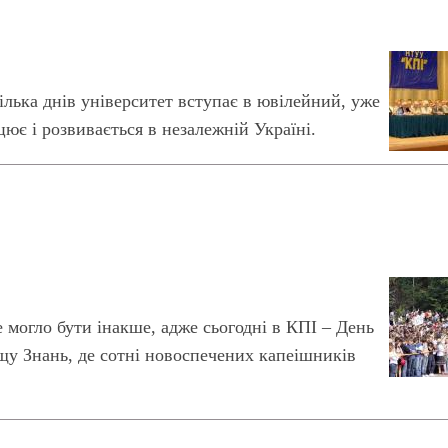
ілька днів університет вступає в ювілейний, уже
цює і розвивається в незалежній Україні.
е могло бути інакше, адже сьогодні в КПІ – День
щу Знань, де сотні новоспечених капеішників