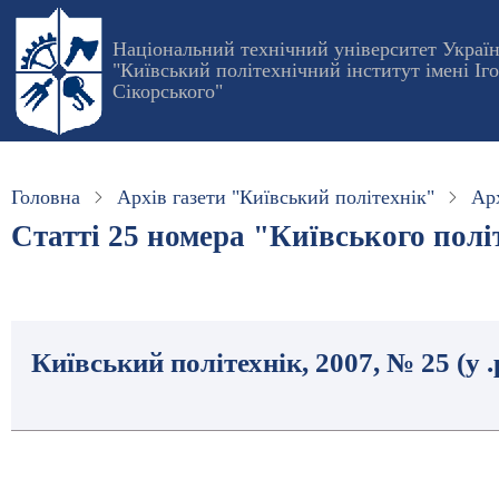
Перейти
до
Національний технічний університет Украї
"Київський політехнічний інститут імені Іг
основного
Сікорського"
вмісту
Головна
Архів газети "Київський політехнік"
Арх
Статті 25 номера "Київського політ
Київський політехнік, 2007, № 25 (у 