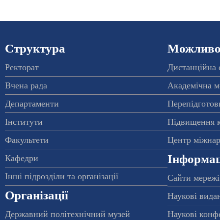
Структура
Можливос
Ректорат
Дистанційна 
Вчена рада
Академічна м
Департаменти
Перепідготовк
Інститути
Підвищення к
Факультети
Центр міжнар
Інформац
Кафедри
Інші підрозділи та організації
Сайти мережі
Організації
Наукові вида
Державний політехнічний музей
Наукові конф