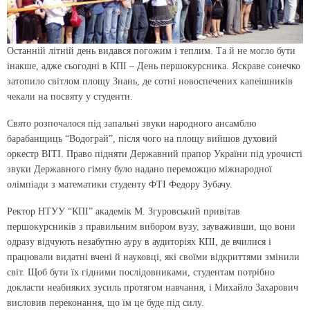
Останній літній день видався погожим і теплим. Та й не могло бути
інакше, адже сьогодні в КПІ – День першокурсника. Яскраве сонечко
затопило світлом площу Знань, де сотні новоспечених капеішників
чекали на посвяту у студенти.
Свято розпочалося під запальні звуки народного ансамблю
барабанщиць “Водограй”, після чого на площу вийшов духовий
оркестр ВІТІ. Право підняти Державний прапор України під урочисті
звуки Державного гімну було надано переможцю міжнародної
олімпіади з математики студенту ФТІ Федору Зубачу.
Ректор НТУУ “КПІ” академік М. Згуровський привітав
першокурсників з правильним вибором вузу, зауваживши, що вони
одразу відчують незабутню ауру в аудиторіях КПІ, де вчилися і
працювали видатні вчені й науковці, які своїми відкриттями змінили
світ. Щоб бути їх гідними послідовниками, студентам потрібно
докласти неабияких зусиль протягом навчання, і Михайло Захарович
висловив переконання, що їм це буде під силу.