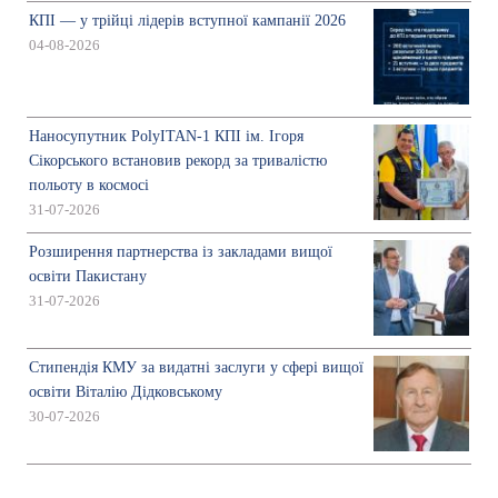
КПІ — у трійці лідерів вступної кампанії 2026
04-08-2026
Наносупутник PolyITAN-1 КПІ ім. Ігоря
Сікорського встановив рекорд за тривалістю
польоту в космосі
31-07-2026
Розширення партнерства із закладами вищої
освіти Пакистану
31-07-2026
Стипендія КМУ за видатні заслуги у сфері вищої
освіти Віталію Дідковському
30-07-2026