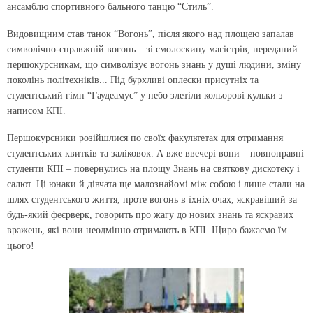
ансамблю спортивного бального танцю “Стиль”.
Видовищним став танок “Вогонь”, після якого над площею запалав
символічно-справжній вогонь – зі смолоскипу магістрів, переданий
першокурсникам, що символізує вогонь знань у душі людини, зміну
поколінь політехніків... Під бурхливі оплески присутніх та
студентський гімн “Гаудеамус” у небо злетіли кольорові кульки з
написом КПІ.
Першокурсники розійшлися по своїх факультетах для отримання
студентських квитків та заліковок. А вже ввечері вони – повноправні
студенти КПІ – повернулись на площу Знань на святкову дискотеку і
салют. Ці юнаки й дівчата ще малознайомі між собою і лише стали на
шлях студентського життя, проте вогонь в їхніх очах, яскравіший за
будь-який феєрверк, говорить про жагу до нових знань та яскравих
вражень, які вони неодмінно отримають в КПІ. Щиро бажаємо їм
цього!