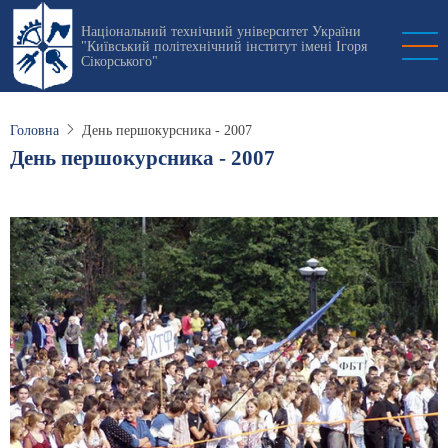
Перейти
Національний технічний університет України
до
"Київський політехнічний інститут імені Ігоря
основного
Сікорського"
вмісту
Головна
День першокурсника - 2007
День першокурсника - 2007