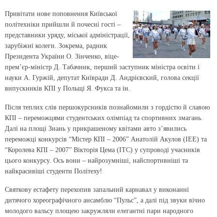
Привітати нове поповнення Київської
політехніки прийшли й почесні гості –
представники уряду, міської адміністрації,
зарубіжні колеги. Зокрема, радник
Президента України О. Зінченко, віце-
прем’єр-міністр Д. Табачник, перший заступник міністра освіти і
науки А. Гуржій, депутат Київради Д. Андрієвский, голова секції
випускників КПІ у Польщі Я. Фукса та ін.
Після теплих слів першокурсників познайомили з гордістю й славою
КПІ – переможцями студентських олімпіад та спортивних змагань.
Далі на площі Знань у прикрашеному квітами авто з’явились
переможці конкурсів “Містер КПІ – 2006” Анатолій Акулов (ІЕЕ) та
“Королева КПІ – 2007” Вікторія Цема (ІТС) у супроводі учасників
цього конкурсу. Ось вони – найрозумніші, найспортивніші та
найкрасивіші студенти Політеху!
Святкову естафету перехопив запальний карнавал у виконанні
дитячого хореографічного ансамблю “Пульс”, а далі під звуки вічно
молодого вальсу площею закружляли елегантні пари народного