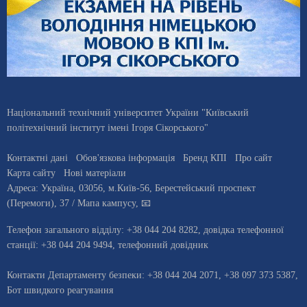
Національний технічний університет України "Київський
політехнічний інститут імені Ігоря Сікорського"
Контактні дані
Обов'язкова інформація
Бренд КПІ
Про сайт
Карта сайту
Нові матеріали
Адреса:
Україна
,
03056
, м.
Київ
-56,
Берестейський проспект
(Перемоги), 37
/ Мапа кампусу
,
📧
Телефон загального відділу:
+38 044 204 8282
, довiдка телефонної
станцiї:
+38 044 204 9494
,
телефонний довідник
Контакти Департаменту безпеки: +38 044 204 2071, +38 097 373 5387,
Бот швидкого реагування