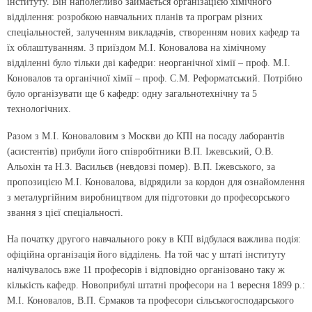
інституту. Він наполегливо займається організацією хімічного
відділення: розробкою навчальних планів та програм різних
спеціальностей, залученням викладачів, створенням нових кафедр та
їх облаштуванням. З приїздом М.І. Коновалова на хімічному
відділенні було тільки дві кафедри: неорганічної хімії – проф. М.І.
Коновалов та органічної хімії – проф. С.М. Реформатський. Потрібно
було організувати ще 6 кафедр: одну загальнотехнічну та 5
технологічних.
Разом з М.І. Коноваловим з Москви до КПІ на посаду лаборантів
(асистентів) прибули його співробітники В.П. Іжевський, О.В.
Альохін та Н.З. Васильєв (невдовзі помер). В.П. Іжевського, за
пропозицією М.І. Коновалова, відрядили за кордон для ознайомлення
з металургійним виробництвом для підготовки до професорського
звання з цієї спеціальності.
На початку другого навчального року в КПІ відбулася важлива подія:
офіційна організація його відділень. На той час у штаті інституту
налічувалось вже 11 професорів і відповідно організовано таку ж
кількість кафедр. Новоприбулі штатні професори на 1 вересня 1899 р.:
М.І. Коновалов, В.П. Єрмаков та професори сільськогосподарського