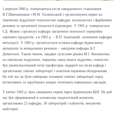
1 вересня 1900 р. повертаються після закордонного стажування
В.Г.Шапошников і М.М. Тихвінський і організовують перші на
хімічному відділенні технологічні кафедри: волокнистих і фарбуючих
речовин та органічної технології відповідно. У 1901 р. повертається
І.Д. Жуков і організує кафедру органічної технології переробки
харчових продуктів, а в 1902 р. – В.П. Іжевський, засновник кафедри
металургії. У 1903 р. організується остання кафедра будівельних
матеріалів та мінеральних речовин – завідувач кафедри К.Г.
Дементьєв. Таким чином, завдяки зусиллям декана М.І. Коновалова
на хімічному відділенні, першому серед інших відділень, повністю
був укомплектований штат професорів, відкриті всі вісім кафедр і
організовані хімічні лабораторії з новітнім науковим обладнанням.
На той час це були найкраще оснащені хімічні лабораторії серед
вітчизняних та зарубіжних вищих технічних навчальних закладів.
У квітні 1902 р. була завершена перша черга будівництва КПІ. На цей
час був сформований в основному педагогічний колектив,
організовано 22 кафедри, 30 лабораторій і кабінетів, механічні
майстерні.