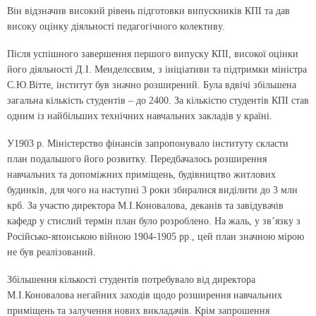
Він відзначив високий рівень підготовки випускників КПІ та дав
високу оцінку діяльності педагогічного колективу.
Після успішного завершення першого випуску КПІ, високої оцінки
його діяльності Д.І. Менделєєвим, з ініціативи та підтримки міністра
С.Ю.Вітте, інститут був значно розширений. Була вдвічі збільшена
загальна кількість студентів – до 2400. За кількістю студентів КПІ став
одним із найбільших технічних навчальних закладів у країні.
У1903 р. Міністерство фінансів запропонувало інституту скласти
план подальшого його розвитку. Передбачалось розширення
навчальних та допоміжних приміщень, будівництво житлових
будинків, для чого на наступні 3 роки збиралися виділити до 3 млн
крб. За участю директора М.І.Коновалова, деканів та завідувачів
кафедр у стислий термін план було розроблено. На жаль, у зв’язку з
Російсько-японською війною 1904-1905 рр., цей план значною мірою
не був реалізований.
Збільшення кількості студентів потребувало від директора
М.І.Коновалова негайних заходів щодо розширення навчальних
приміщень та залучення нових викладачів. Крім запрошення