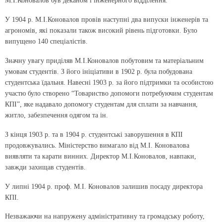
М.І.Коновалов був деканом і інженерного відділення.
У 1904 р. М.І.Коновалов провів наступні два випуски інженерів та
агрономів, які показали також високий рівень підготовки. Було
випущено 140 спеціалістів.
Значну увагу приділяв М.І.Коновалов побутовим та матеріальним
умовам студентів. З його ініціативи в 1902 р. була побудована
студентська їдальня. Навесні 1903 р. за його підтримки та особистою
участю було створено “Товариство допомоги потребуючим студентам
КПІ”, яке надавало допомогу студентам для сплати за навчання,
житло, забезпечення одягом та ін.
З кінця 1903 р. та в 1904 р. студентські заворушення в КПІ
продовжувались. Міністерство вимагало від М.І. Коновалова
виявляти та карати винних. Директор М.І.Коновалов, навпаки,
завжди захищав студентів.
У липні 1904 р. проф. М.І. Коновалов залишив посаду директора
КПІ.
Незважаючи на напружену адміністративну та громадську роботу,