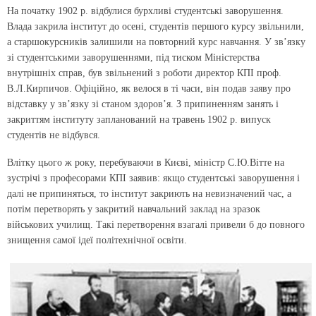
На початку 1902 р. відбулися бурхливі студентські заворушення.
Влада закрила інститут до осені, студентів першого курсу звільнили,
а старшокурсників залишили на повторний курс навчання. У зв’язку
зі студентськими заворушеннями, під тиском Міністерства
внутрішніх справ, був звільнений з роботи директор КПІ проф.
В.Л.Кирпичов. Офіційно, як велося в ті часи, він подав заяву про
відставку у зв’язку зі станом здоров’я. З припиненням занять і
закриттям інституту запланований на травень 1902 р. випуск
студентів не відбувся.
Влітку цього ж року, перебуваючи в Києві, міністр С.Ю.Вітте на
зустрічі з професорами КПІ заявив: якщо студентські заворушення і
далі не припиняться, то інститут закриють на невизначений час, а
потім перетворять у закритий навчальний заклад на зразок
військових училищ. Такі перетворення взагалі привели б до повного
знищення самої ідеї політехнічної освіти.