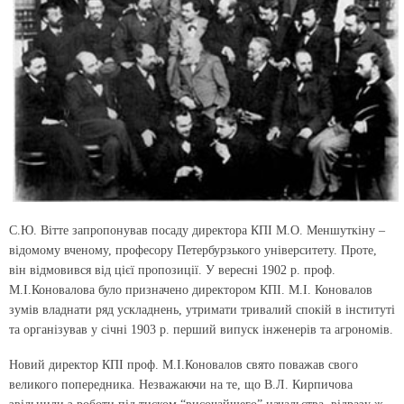
С.Ю. Вітте запропонував посаду директора КПІ М.О. Меншуткіну –
відомому вченому, професору Петербурзького університету. Проте,
він відмовився від цієї пропозиції. У вересні 1902 р. проф.
М.І.Коновалова було призначено директором КПІ. М.І. Коновалов
зумів владнати ряд ускладнень, утримати тривалий спокій в інституті
та організував у січні 1903 р. перший випуск інженерів та агрономів.
Новий директор КПІ проф. М.І.Коновалов свято поважав свого
великого попередника. Незважаючи на те, що В.Л. Кирпичова