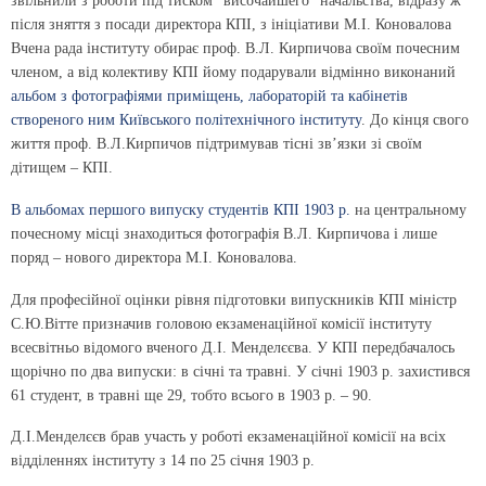
звільнили з роботи під тиском “височайшего” начальства, відразу ж
після зняття з посади директора КПІ, з ініціативи М.І. Коновалова
Вчена рада інституту обирає проф. В.Л. Кирпичова своїм почесним
членом, а від колективу КПІ йому подарували відмінно виконаний
альбом з фотографіями приміщень, лабораторій та кабінетів
створеного ним Київського політехнічного інституту
. До кінця свого
життя проф. В.Л.Кирпичов підтримував тісні зв’язки зі своїм
дітищем – КПІ.
В альбомах першого випуску студентів КПІ 1903 р.
на центральному
почесному місці знаходиться фотографія В.Л. Кирпичова і лише
поряд – нового директора М.І. Коновалова.
Для професійної оцінки рівня підготовки випускників КПІ міністр
С.Ю.Вітте призначив головою екзаменаційної комісії інституту
всесвітньо відомого вченого Д.І. Менделєєва. У КПІ передбачалось
щорічно по два випуски: в січні та травні. У січні 1903 р. захистився
61 студент, в травні ще 29, тобто всього в 1903 р. – 90.
Д.І.Менделєєв брав участь у роботі екзаменаційної комісії на всіх
відділеннях інституту з 14 по 25 січня 1903 р.