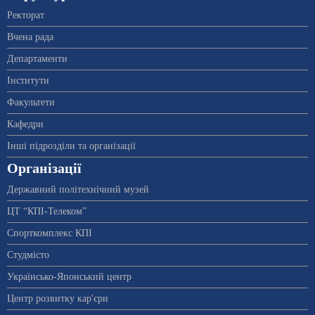
Ректорат
Вчена рада
Департаменти
Інститути
Факультети
Кафедри
Інші підрозділи та організації
Організації
Державний політехнічний музей
ЦТ “КПІ-Телеком”
Спорткомплекс КПІ
Студмісто
Українсько-Японський центр
Центр розвитку кар'єри