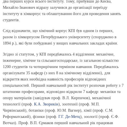
два перших курси всього інституту. Тому, прибувши до Києва,
Михайло Іванович відразу залучився до організації переїзду
інституту в хімкорпус та облаштуванню його для проведення занять
студентів.
Слід відзначити, що хімічний корпус КПІ був одним із перших,
разом із хімкорпусом Петербурзького університету (споруджено в
1894 р.), які були побудовані у вищих навчальних закладах країни.
Згідно зі статутом, у КПІ передбачалось 4 відділення: механічне,
інженерне, хімічне та сільськогосподарське, із загальною кількістю
1200 студентів та чотирирічним терміном навчання. Передбачалось
організувати 35 кафедр (з них 8 на хімічному відділенні), для
відкриття яких необхідна наявність професорів відповідних
спеціальностей. Перший навчальний рік інститут розпочав роботу з 7
штатними професорами, відповідно відкрили 7 кафедр: механіки та
опору матеріалів (завідувач проф. В.Л. Кирпичов), механічної
технології (проф.
К.А. Зворикін
), зоотехнії (проф. М.П.
Чирвінський), ботаніки (проф. Ю.М. Вагнер), хімії (проф. С.М.
Реформатський), фізики (проф.
Г.Г. Де-Метц
), зоології (проф. Є.Ф.
Вотчал). Проф. В.П. Єрмаков перший навчальний рік працював