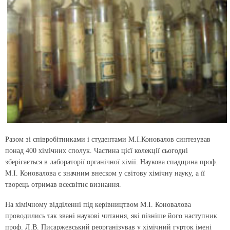
Разом зі співробітниками і студентами М.І.Коновалов синтезував
понад 400 хімічних сполук. Частина цієї колекції сьогодні
зберігається в лабораторії органічної хімії. Наукова спадщина проф.
М.І. Коновалова є значним внеском у світову хімічну науку, а її
творець отримав всесвітнє визнання.
На хімічному відділенні під керівництвом М.І. Коновалова
проводились так звані наукові читання, які пізніше його наступник
проф. Л.В. Писаржевський реорганізував у хімічний гурток імені