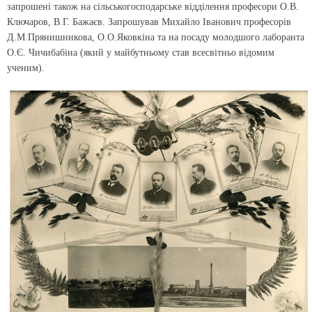
запрошені також на сільськогосподарське відділення професори О.В.
Ключаров, В.Г. Бажаєв. Запрошував Михайло Іванович професорів
Д.М.Прянишникова, О.О.Яковкіна та на посаду молодшого лаборанта
О.Є. Чичибабіна (який у майбутньому став всесвітньо відомим
ученим).