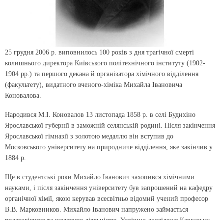
25 грудня 2006 р. виповнилось 100 років з дня трагічної смерті
колишнього директора Київського політехнічного інституту (1902-
1904 рр.) та першого декана й організатора хімічного відділення
(факультету), видатного вченого-хіміка Михайла Івановича
Коновалова.
Народився М.І. Коновалов 13 листопада 1858 р. в селі Будихіно
Ярославської губернії в заможній селянській родині. Після закінчення
Ярославської гімназії з золотою медаллю він вступив до
Московського університету на природниче відділення, яке закінчив у
1884 р.
Ще в студентські роки Михайло Іванович захопився хімічними
науками, і після закінчення університету був запрошений на кафедру
органічної хімії, якою керував всесвітньо відомий учений професор
В.В. Марковников. Михайло Іванович напружено займається