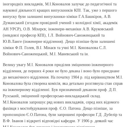
іногородніх викладачів, М.І.Коновалов залучає до педагогічної та
наукової діяльності кращих випускників КПІ. Так, уже з першого
випуску були залишені випускники-хіміки Г.А.Башкіров, А.В.
Думанський (згодом провідний учений з колоїдної хімії, академік
АН УРСР), О.В. Міхерєв; інженери-механіки А.В. Круковський
(невдовзі професор КПІ), І.Л. Войнович-Саноженцький та
Ю.В.Ланге (інженерне відділення). Дещо пізніше були залишені
хіміки Ф.П. Голев, В.І. Мінаєв та учні М.І. Коновалова С.Л.
Войнович-Саноженцький, М.І. Маневський та ін.
Велику увагу М.І. Коновалов приділив зміцненню інженерного
відділення, де перших 4 роки не було декана і воно було приєднане
до механічного відділення. На початку 1904 р. під керівництвом М.І.
Коновалова була створена комісія, яка детально розглянула стан справ
на інженерному відділенні. Був призначений деканом проф. Д.П.
Рузський, зміцнений професорсько-викладацький склад.
М.І.Коновалов запрошує ряд нових викладачів, серед них відомого
фахівця з мостобудування проф. Є.О. Патона. Дещо пізніше, за
пропозицією Є.О.Патона, були запрошені професори Г.Д. Дубелір та
В.Ф. Іванов і відкриті відповідні кафедри. У 1906 р. деякий час