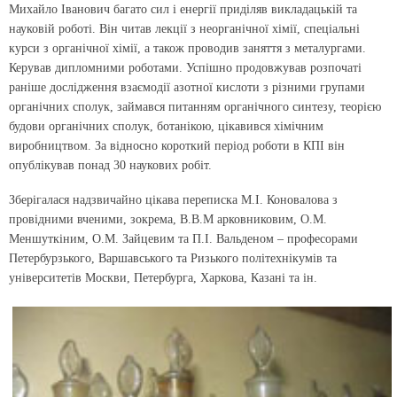
Михайло Іванович багато сил і енергії приділяв викладацькій та
науковій роботі. Він читав лекції з неорганічної хімії, спеціальні
курси з органічної хімії, а також проводив заняття з металургами.
Керував дипломними роботами. Успішно продовжував розпочаті
раніше дослідження взаємодії азотної кислоти з різними групами
органічних сполук, займався питанням органічного синтезу, теорією
будови органічних сполук, ботанікою, цікавився хімічним
виробництвом. За відносно короткий період роботи в КПІ він
опублікував понад 30 наукових робіт.
Зберігалася надзвичайно цікава переписка М.І. Коновалова з
провідними вченими, зокрема, В.В.М арковниковим, О.М.
Меншуткіним, О.М. Зайцевим та П.І. Вальденом – професорами
Петербурзького, Варшавського та Ризького політехнікумів та
університетів Москви, Петербурга, Харкова, Казані та ін.