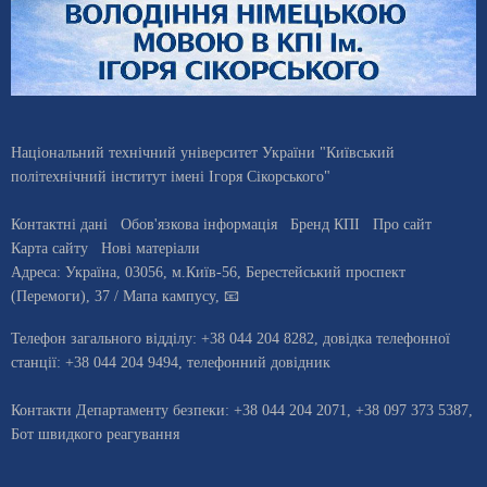
Національний технічний університет України "Київський
політехнічний інститут імені Ігоря Сікорського"
Контактні дані
Обов'язкова інформація
Бренд КПІ
Про сайт
Карта сайту
Нові матеріали
Адреса:
Україна
,
03056
, м.
Київ
-56,
Берестейський проспект
(Перемоги), 37
/ Мапа кампусу
,
📧
Телефон загального відділу:
+38 044 204 8282
, довiдка телефонної
станцiї:
+38 044 204 9494
,
телефонний довідник
Контакти Департаменту безпеки: +38 044 204 2071, +38 097 373 5387,
Бот швидкого реагування