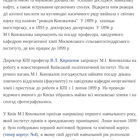
педагогічною та науковою діяльністю. Успішно досліджує Кавказьку
нафту, а також нітрування органічних сполук. Відкрита ним реакція
дії азотної кислоти на вуглеводні насиченого ряду ввійшла у світову
науку під назвою “реакція Коновалова”. У 1889 р. захищає
магістерську, а в 1893 р. докторську дисертацію. У 1896 р.
М.І.Коновалова запрошують на посаду професора, завідуючого
кафедрою неорганічної хімії Московського сільськогосподарського
інституту, де він працює до 1899 р.
Директор КПІ професор
В.Л. Кирпичов
запрошує М.І. Коновалова на
роботу в новостворений Київський політехнічний інститут. Після
річних вагань М.І. Коновалов погоджується зайняти посаду декана
хімічного відділення (факультету) та завідувача кафедри неорганічної
хімії і приступає до роботи в КПІ з 1 липня 1899 р. На проводи
відомого вченого до Києва зібрались майже всі московські хіміки і на
спогад сфотографувались.
У Київ М.І.Коновалов приїхав наприкінці першого навчального року,
який інститут провів в орендованому приміщенні. Лише восени 1899
р. було побудовано перший житловий будинок та хімічний корпус
(
тепер корпус №4
), в якому свій другий навчальний рік розпочали