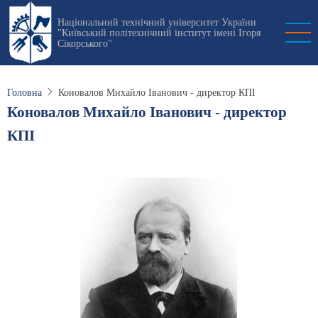
Перейти
Національний технічний університет України
до
"Київський політехнічний інститут імені Ігоря
основного
Сікорського"
вмісту
Головна
Коновалов Михайло Іванович - директор КПI
Коновалов Михайло Іванович - директор
КПI