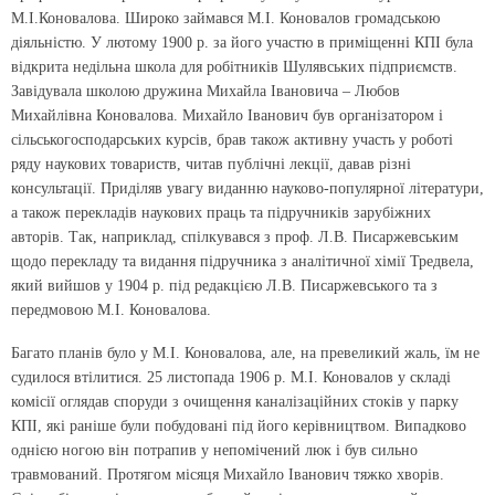
М.І.Коновалова. Широко займався М.І. Коновалов громадською
діяльністю. У лютому 1900 р. за його участю в приміщенні КПІ була
відкрита недільна школа для робітників Шулявських підприємств.
Завідувала школою дружина Михайла Івановича – Любов
Михайлівна Коновалова. Михайло Іванович був організатором і
сільськогосподарських курсів, брав також активну участь у роботі
ряду наукових товариств, читав публічні лекції, давав різні
консультації. Приділяв увагу виданню науково-популярної літератури,
а також перекладів наукових праць та підручників зарубіжних
авторів. Так, наприклад, спілкувався з проф. Л.В. Писаржевським
щодо перекладу та видання підручника з аналітичної хімії Тредвела,
який вийшов у 1904 р. під редакцією Л.В. Писаржевського та з
передмовою М.І. Коновалова.
Багато планів було у М.І. Коновалова, але, на превеликий жаль, їм не
судилося втілитися. 25 листопада 1906 р. М.І. Коновалов у складі
комісії оглядав споруди з очищення каналізаційних стоків у парку
КПІ, які раніше були побудовані під його керівництвом. Випадково
однією ногою він потрапив у непомічений люк і був сильно
травмований. Протягом місяця Михайло Іванович тяжко хворів.