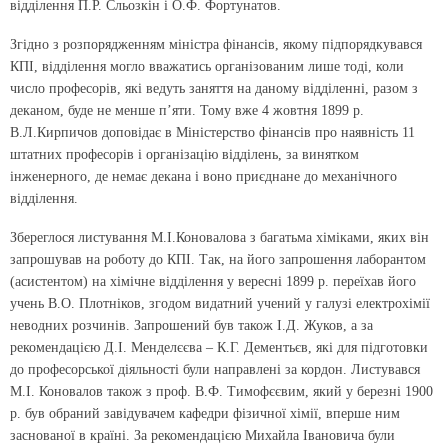
відділення П.Р. Сльозкін і О.Ф. Фортунатов.
Згідно з розпорядженням міністра фінансів, якому підпорядкувався
КПІ, відділення могло вважатись організованим лише тоді, коли
число професорів, які ведуть заняття на даному відділенні, разом з
деканом, буде не менше п’яти. Тому вже 4 жовтня 1899 р.
В.Л.Кирпичов доповідає в Міністерство фінансів про наявність 11
штатних професорів і організацію відділень, за винятком
інженерного, де немає декана і воно приєднане до механічного
відділення.
Збереглося листування М.І.Коновалова з багатьма хіміками, яких він
запрошував на роботу до КПІ. Так, на його запрошення лаборантом
(асистентом) на хімічне відділення у вересні 1899 р. переїхав його
учень В.О. Плотніков, згодом видатний учений у галузі електрохімії
неводних розчинів. Запрошений був також І.Д. Жуков, а за
рекомендацією Д.І. Менделєєва – К.Г. Дементьєв, які для підготовки
до професорської діяльності були направлені за кордон. Листувався
М.І. Коновалов також з проф. В.Ф. Тимофєєвим, який у березні 1900
р. був обраний завідувачем кафедри фізичної хімії, вперше ним
заснованої в країні. За рекомендацією Михайла Івановича були