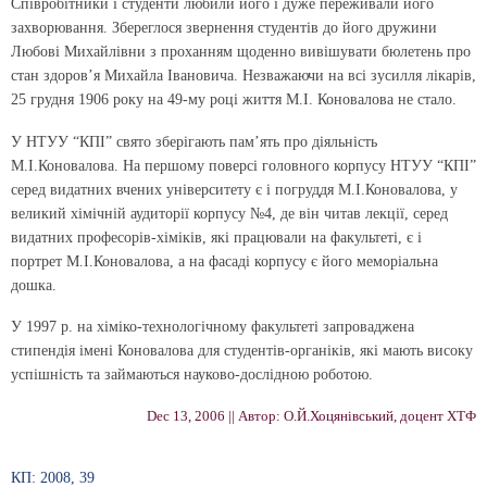
Співробітники і студенти любили його і дуже переживали його
захворювання. Збереглося звернення студентів до його дружини
Любові Михайлівни з проханням щоденно вивішувати бюлетень про
стан здоров’я Михайла Івановича. Незважаючи на всі зусилля лікарів,
25 грудня 1906 року на 49-му році життя М.І. Коновалова не стало.
У НТУУ “КПІ” свято зберігають пам’ять про діяльність
М.І.Коновалова. На першому поверсі головного корпусу НТУУ “КПІ”
серед видатних вчених університету є і погруддя М.І.Коновалова, у
великий хімічній аудиторії корпусу №4, де він читав лекції, серед
видатних професорів-хіміків, які працювали на факультеті, є і
портрет М.І.Коновалова, а на фасаді корпусу є його меморіальна
дошка.
У 1997 р. на хіміко-технологічному факультеті запроваджена
стипендія імені Коновалова для студентів-органіків, які мають високу
успішність та займаються науково-дослідною роботою.
Dec 13, 2006 || Автор: О.Й.Хоцянівський, доцент ХТФ
КП: 2008, 39