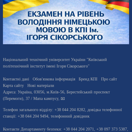
Національний технічний університет України "Київський
політехнічний інститут імені Ігоря Сікорського"
Контактні дані
Обов'язкова інформація
Бренд КПІ
Про сайт
Карта сайту
Нові матеріали
Адреса:
Україна
,
03056
, м.
Київ
-56,
Берестейський проспект
(Перемоги), 37
/ Мапа кампусу
,
📧
Телефон загального відділу:
+38 044 204 8282
, довiдка телефонної
станцiї:
+38 044 204 9494
,
телефонний довідник
Контакти Департаменту безпеки: +38 044 204 2071, +38 097 373 5387,