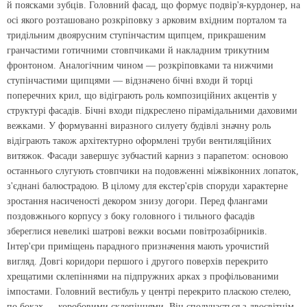
й поясками зубців. Головний фасад, що формує подвір'я-курдонер, на
осі якого розташовано розкріповку з арковим вхідним порталом та
тридільним двоярусним ступінчастим щипцем, прикрашеним
гранчастими готичними стовпчиками й накладним трикутним
фронтоном. Аналогічним чином — розкріповками та нижчими
ступінчастими щипцями — відзначено бічні входи й торці
поперечних крил, що відіграють роль композиційних акцентів у
структурі фасадів. Бічні входи підкреслено пірамідальними даховими
вежками. У формуванні виразного силуету будівлі значну роль
відіграють також архітектурно оформлені труби вентиляційних
витяжок. Фасади завершує зубчастий карниз з парапетом: основою
останнього слугують стовпчики на подовженні міжвіконних лопаток,
з'єднані балюстрадою. В цілому для екстер'єрів споруди характерне
зростання насиченості декором знизу догори. Перед флангами
поздовжнього корпусу з боку головного і тильного фасадів
збереглися невеликі шатрові вежки восьми повітрозабірників.
Інтер'єри приміщень парадного призначення мають урочистий
вигляд. Довгі коридори першого і другого поверхів перекрито
хрещатими склепіннями на підпружних арках з профільованими
імпостами. Головний вестибуль у центрі перекрито пласкою стелею,
по боках — коробовими склепіннями. Він сполучається з двосвітнім