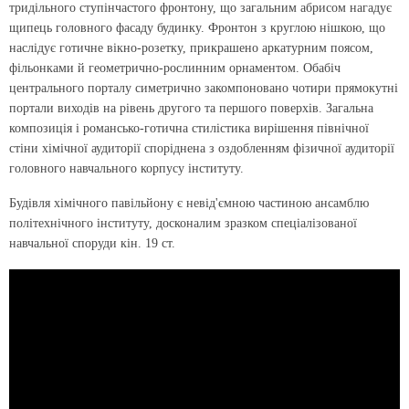
тридільного ступінчастого фронтону, що загальним абрисом нагадує
щипець головного фасаду будинку. Фронтон з круглою нішкою, що
наслідує готичне вікно-розетку, прикрашено аркатурним поясом,
фільонками й геометрично-рослинним орнаментом. Обабіч
центрального порталу симетрично закомпоновано чотири прямокутні
портали виходів на рівень другого та першого поверхів. Загальна
композиція і романсько-готична стилістика вирішення північної
стіни хімічної аудиторії споріднена з оздобленням фізичної аудиторії
головного навчального корпусу інституту.
Будівля хімічного павільйону є невід'ємною частиною ансамблю
політехнічного інституту, досконалим зразком спеціалізованої
навчальної споруди кін. 19 ст.