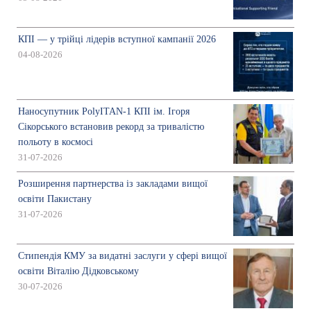
КПІ — у трійці лідерів вступної кампанії 2026
04-08-2026
Наносупутник PolyITAN-1 КПІ ім. Ігоря
Сікорського встановив рекорд за тривалістю
польоту в космосі
31-07-2026
Розширення партнерства із закладами вищої
освіти Пакистану
31-07-2026
Стипендія КМУ за видатні заслуги у сфері вищої
освіти Віталію Дідковському
30-07-2026