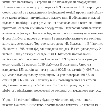
хімічного павільйону 1 червня 1898 започаткували спорудження
Політехнічного інституту. 20 червня 1898 архітектор І. Кітнер подав
скоригований за зауваженнями Будівельної комісії проект павільйону
з деякими змінами внутрішнього планування й збільшенням площі
підвалів, необхідних для розміщення опалювальних і вентиляційних
пристроїв, складів хімічного посуду тощо. Переробки зазнала також
архітектура фасадів. Земляні й будівельні роботи виконувала київська
фірма Гінзбурга, парове опалення і вентиляцію влаштувала технічна
контора московського Торговельного дому «В. Залеський і В.Чаплін».
28 жовтня 1898 стіни будівлі виведено під дах. В акті, укладеному 2
червня 1900 у зв'язку зі складенням І. Кітнером повноважень
керівника робіт, вказано, що 1 вересня 1899 будівля була здана до
експлуатації. 12 вересня 1899 відбулося її освячення. Споруда
завдовжки 153 метрів зайняла у плані 909,5 кв. сажнів (4 093,7 кв.
м), мала загальну площу приміщень на усіх поверхах 1912,5 кв.
сажнів (8 606,2 кв. м). Спочатку в ній розміщувалися всі чотири
відділення інституту та бібліотека. 1901 всі підрозділи, крім
хімічного відділення, переведені до головного навчального корпусу.
У роки 1-ї світової війни у будинку містилися піротехнічна та
ракетна майстерні Військово-промислового комітету. 22 червня 1916