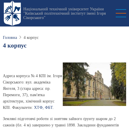
Перейти
Національний технічний університет України
до
"Київський політехнічний інститут імені Ігоря
основного
Сікорського"
вмісту
Головна
4 корпус
4 корпус
Адреса корпуса № 4 КПІ ім. Ігоря
Сікорського: вул. академіка
Янгеля, 3 (стара адреса: пр.
Перемоги, 37), пам'ятка
архітектури, хімічний корпус
КПІ. Факультети:
ХТФ,
ФБТ
.
Земляні підготовчі роботи зі зняттям зайвого ґрунту шаром до 2
сажнів (бл. 4 м) завершено у травні 1898. Закладини фундаментів