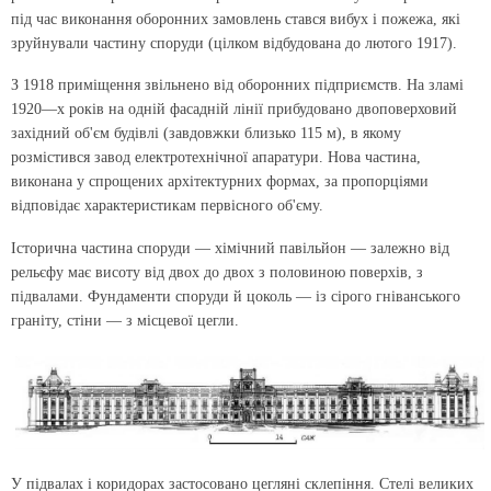
під час виконання оборонних замовлень стався вибух і пожежа, які
зруйнували частину споруди (цілком відбудована до лютого 1917).
З 1918 приміщення звільнено від оборонних підприємств. На зламі
1920—х років на одній фасадній лінії прибудовано двоповерховий
західний об'єм будівлі (завдовжки близько 115 м), в якому
розмістився завод електротехнічної апаратури. Нова частина,
виконана у спрощених архітектурних формах, за пропорціями
відповідає характеристикам первісного об'єму.
Історична частина споруди — хімічний павільйон — залежно від
рельєфу має висоту від двох до двох з половиною поверхів, з
підвалами. Фундаменти споруди й цоколь — із сірого гніванського
граніту, стіни — з місцевої цегли.
У підвалах і коридорах застосовано цегляні склепіння. Стелі великих