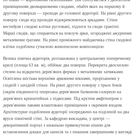
приміщенням двомаршовими сходами, обабіч яких на першому й
другому поверхах — проходи до головної аудиторії. На рівні другого
поверху сходи від проходів відокремлюються аркадами. Стіни
вестибуля і сходові клітки рустовані, підлоги та сходи гранітні.
Марші сходів, що спираються на повзучі арки, огороджені ажурними
металевими ґратами. На рівні проміжного майданчика стіна сходової
клітки оздоблена сучасною живописною композицією.
Велика хімічна аудиторія, розташована у центральному поперечному
крилі (площа 63 кв. м), обіймає два поверхи. Перекрита двосхилою
стелею на відкритих дерев'яних фермах з металевими затяжками.
Освітлена шістьма верхніми арковими вікнами, прорізаними у
східній і західній стінах. На рівні другого поверху з трьох боків
(окрім південного) оперезана дерев'яним балконом-галереєю на
дерев'яних кронштейнах з підкосами. Під крутим амфітеатром з
дерев'яними лавами влаштовано приміщення з окремим входом.
Архітектурне оздоблення аудиторії зосереджено на поділеній на два
яруси північній стіні. За кафедрою викладача, у центрі —
декоративний портал з нижньою прямокутною нішею для
встановлення дошки для записів та з пишним завершенням у вигляді