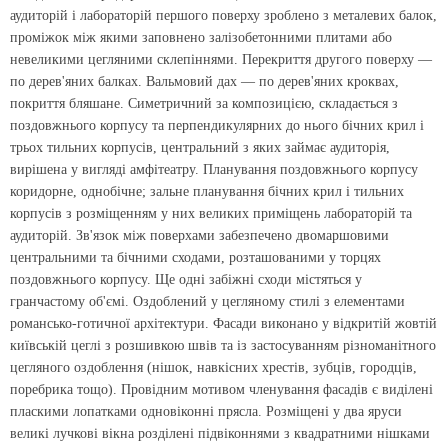
аудиторій і лабораторій першого поверху зроблено з металевих балок,
проміжок між якими заповнено залізобетонними плитами або
невеликими цегляними склепіннями. Перекриття другого поверху —
по дерев'яних балках. Вальмовий дах — по дерев'яних кроквах,
покриття бляшане. Симетричний за композицією, складається з
поздовжнього корпусу та перпендикулярних до нього бічних крил і
трьох тильних корпусів, центральний з яких займає аудиторія,
вирішена у вигляді амфітеатру. Планування поздовжнього корпусу
коридорне, однобічне; зальне планування бічних крил і тильних
корпусів з розміщенням у них великих приміщень лабораторій та
аудиторій. Зв'язок між поверхами забезпечено двомаршовими
центральними та бічними сходами, розташованими у торцях
поздовжнього корпусу. Ще одні забіжні сходи містяться у
гранчастому об'ємі. Оздоблений у цегляному стилі з елементами
романсько-готичної архітектури. Фасади виконано у відкритій жовтій
київській цеглі з розшивкою швів та із застосуванням різноманітного
цегляного оздоблення (нішок, навкісних хрестів, зубців, городців,
поребрика тощо). Провідним мотивом членування фасадів є виділені
пласкими лопатками одновіконні прясла. Розміщені у два яруси
великі лучкові вікна розділені підвіконнями з квадратними нішками