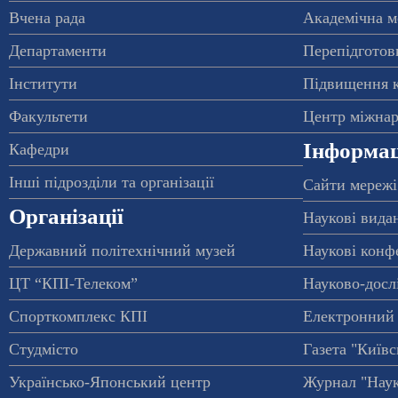
Вчена рада
Академічна м
Департаменти
Перепідготовк
Інститути
Підвищення к
Факультети
Центр міжнар
Інформац
Кафедри
Інші підрозділи та організації
Сайти мережі
Організації
Наукові вида
Державний політехнічний музей
Наукові конф
ЦТ “КПІ-Телеком”
Науково-досл
Спорткомплекс КПІ
Електронний 
Студмісто
Газета "Київс
Українсько-Японський центр
Журнал "Наук