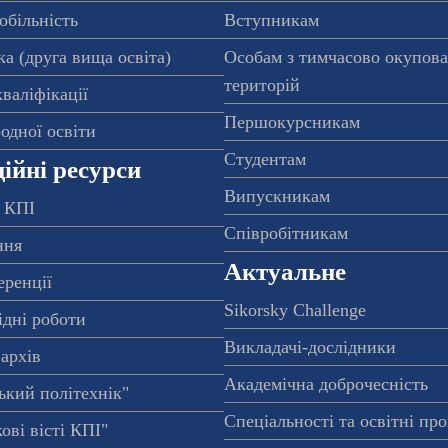
обільність
Вступникам
а (друга вища освіта)
Особам з тимчасово окупов
територій
валіфікації
Першокурсникам
одної освіти
Студентам
ійні ресурси
Випускникам
 КПІ
Співробітникам
ння
Актуальне
еренції
Sikorsky Challenge
ідні роботи
Викладачі-дослідники
архів
Академічна доброчесність
ький політехнік"
Спеціальності та освітні пр
ові вісті КПІ"