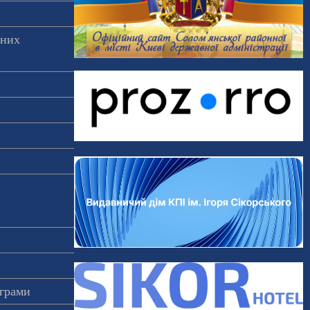
аних
ограми