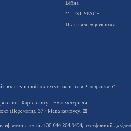
Війна
CLUST SPACE
Цілі сталого розвитку
 політехнічний інститут імені Ігоря Сікорського"
ро сайт
Карта сайту
Нові матеріали
ект (Перемоги), 37
/ Мапа кампусу
,
📧
телефонної станцiї:
+38 044 204 9494
,
телефонний довідн