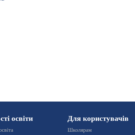
ті освіти
Для користувачів
освіта
Школярам