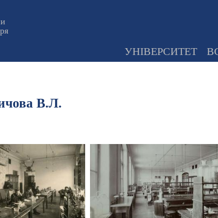
ни
оря
УНІВЕРСИТЕТ
В
ичова В.Л.