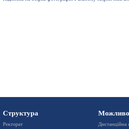
Структура
Можливос
Ректорат
Дистанційна 