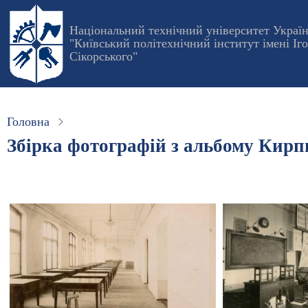
Перейти
до
Національний технічний університет Украї
"Київський політехнічний інститут імені Іг
основного
Сікорського"
вмісту
Головна
Збірка фотографій з альбому Кирп