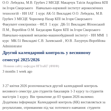
О.О. Лебедєва, М.В. Грубич 2 МІСЦЕ Макарчук Таїсія Андріївна КПІ
ім.Ігоря Сікорського Навчально-науковий інститут аерокосмічних
технологій - НН ІАТ 1 курс АК-51 Викладачі О.О. Лебедєва, М.В.
Грубич 3 МІСЦЕ Чорномор Назар КПІ ім.Ігоря Сікорського
Факультет електронiки - ФЕЛ 1 курс ДК-51 Викладачі Яблонський
П.М., Воробйов О.М. Багдасарян Карен КПІ ім.Ігоря Сікорського
Навчально-науковий механiко-машинобудiвний iнститут - НН ММІ 1
курс МК-51 Викладачі С.В. Залевський , Ю.В. Лазурчук-Воробйова
Administrator
Другий календарний контроль у весняному
семестрі 2025/2026
Новини сайту кафедри НГІтаКГ (ФМФ)
3 months 1 week ago
З 27 квітня 2026 розпочинається другий календарний контроль
весняного семестру для студентів бакалаврів 1-3 курсу та студентів
магістрів 1 курсу. Він триватиме до 03 травня 2026 включно.
Додаткова інформація: Календарний контроль (КК) виставляється за
результатами, отриманими під час поточного навчання: студенти