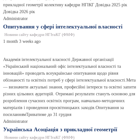
прикладної геометрії колективу кафедри НГІКГ Довідка 2025 рік
Довідка 2026 рік
Administrator
Опитування у сфері інтелектуальної власності
Новини сайту кафедри НГІтаКГ (ФМФ)
1 month 3 weeks ago
Академія інтелектуальної власності Державної організації
«Український національний офіс інтелектуальної власності та
інновацій» проводить всеукраїнське опитування щодо рівня
обізнаності та освітніх потреб у сфері інтелектуальної власності.Мета
— визначити актуальні знання, професійні інтереси та освітні запити
різних цільових аудиторій. Отримані результати стануть основою для
розроблення сучасних освітніх програм, навчально-методичних
матеріалів і проведення просвітницьких заходів.Опитування за
посиланнямТриватиме до 31 грудня
Administrator
Українська Асоціація з прикладної геометрії
Новини сайту кафедри НГІтаКГ (ФМФ)