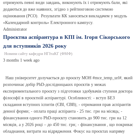
отримують певні види завдань, виконують їх і отримують бали, які
додаються до вже наявних, згідно з рейтинговою системою
оцінювання (РСО). Результати КК заносяться викладачем у модуль
«Календарний контроль» Електронного кампусу.
Administrator
Проєктна аспірантура в КПІ ім. Ігоря Сікорського
для вступників 2026 року
Новини сайту кафедри НГІтаКГ (ФМФ)
3 months 1 week ago
Наш університет долучається до проєкту МОН #mce_temp_url#, який
розпочинає добір PhD-дослідницьких проєктів у межах
експериментального проєкту з підготовки здобувачів ступеня доктора
філософії в проєктній аспірантурі. Особливості: - вступ БЕЗ
складання вступних іспитів (ЄВІ, ЄВВ); - отримання прав аспірантів
денної форми; - оплата праці аспіранта - 25 тис. грн на місяць; -
фінансування одного PhD-проєкту становить до 900 тис. грн на 12
місяців, а у 2026 році – до 450 тис. грн; - фінансування , що покриває
обладнання, витрати на відрядження. Фокус на проєктах напряму