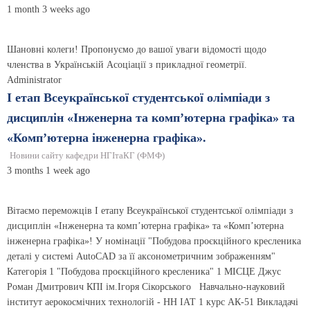
1 month 3 weeks ago
Шановні колеги! Пропонуємо до вашої уваги відомості щодо
членства в Українській Асоціації з прикладної геометрії.
Administrator
І етап Всеукраїнської студентської олімпіади з
дисциплін «Інженерна та комп’ютерна графіка» та
«Комп’ютерна інженерна графіка».
Новини сайту кафедри НГІтаКГ (ФМФ)
3 months 1 week ago
Вітаємо переможців І етапу Всеукраїнської студентської олімпіади з
дисциплін «Інженерна та комп’ютерна графіка» та «Комп’ютерна
інженерна графіка»! У номінації "Побудова проєкційного кресленика
деталі у системі AutoCAD за її аксонометричним зображенням"
Категорія 1 "Побудова проєкційного кресленика" 1 МІСЦЕ Джус
Роман Дмитрович КПІ ім.Ігоря Сікорського Навчально-науковий
інститут аерокосмічних технологій - НН ІАТ 1 курс АК-51 Викладачі