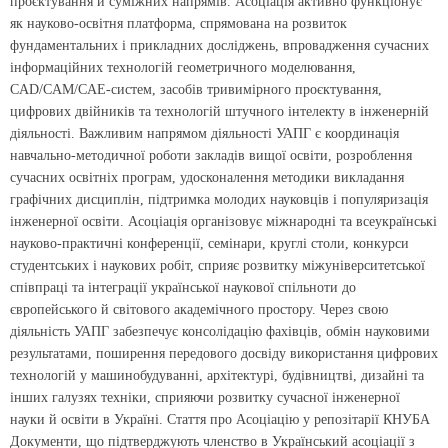
проєктування й суміжних напрямів. Асоціація активно функціонує
як науково-освітня платформа, спрямована на розвиток
фундаментальних і прикладних досліджень, впровадження сучасних
інформаційних технологій геометричного моделювання,
CAD/CAM/CAE-систем, засобів тривимірного проєктування,
цифрових двійників та технологій штучного інтелекту в інженерній
діяльності. Важливим напрямом діяльності УАПГ є координація
навчально-методичної роботи закладів вищої освіти, розроблення
сучасних освітніх програм, удосконалення методики викладання
графічних дисциплін, підтримка молодих науковців і популяризація
інженерної освіти. Асоціація організовує міжнародні та всеукраїнські
науково-практичні конференції, семінари, круглі столи, конкурси
студентських і наукових робіт, сприяє розвитку міжуніверситетської
співпраці та інтеграції української наукової спільноти до
європейського й світового академічного простору. Через свою
діяльність УАПГ забезпечує консолідацію фахівців, обмін науковими
результатами, поширення передового досвіду використання цифрових
технологій у машинобудуванні, архітектурі, будівництві, дизайні та
інших галузях техніки, сприяючи розвитку сучасної інженерної
науки й освіти в Україні. Стаття про Асоціацію у репозітарії КНУБА
Документи, що підтверджують членство в Український асоціації з