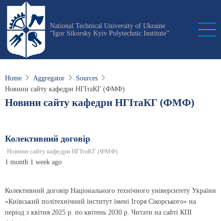
Skip
to
National Technical University of Ukraine
main
“Igor Sikorsky Kyiv Polytechnic Institute”
content
Home
Aggregator
Sources
Новини сайту кафедри НГІтаКГ (ФМФ)
Новини сайту кафедри НГІтаКГ (ФМФ)
Колективний договiр
Новини сайту кафедри НГІтаКГ (ФМФ)
1 month 1 week ago
Колективний договiр Національного технічного університету України
«Київський політехнічний інститут імені Ігоря Сікорського» на
період з квітня 2025 р. по квітень 2030 р. Читати на сайті КПІ