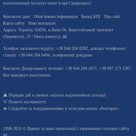
політехнічний інститут імені Ігоря Сікорського"
Контактні дані
Обов'язкова інформація
Бренд КПІ
Про сайт
Карта сайту
Нові матеріали
Адреса:
Україна
,
03056
, м.
Київ
-56,
Берестейський проспект
(Перемоги), 37
/ Мапа кампусу
,
📧
Телефон загального відділу:
+38 044 204 8282
, довiдка телефонної
станцiї:
+38 044 204 9494
,
телефонний довідник
Контакти Департаменту безпеки: +38 044 204 2071, +38 097 373 5387,
Бот швидкого реагування
⚠️
Порядок дій в умовах загрози надзвичайної ситуації
💡
Пункти незламності
🔥 Слідкуйте за повідомленнями в
телеграм-каналі «Ректорат»
1998-2026 © Вдячні за ваші
пропозиції і зауваження стосовно сайту
📧