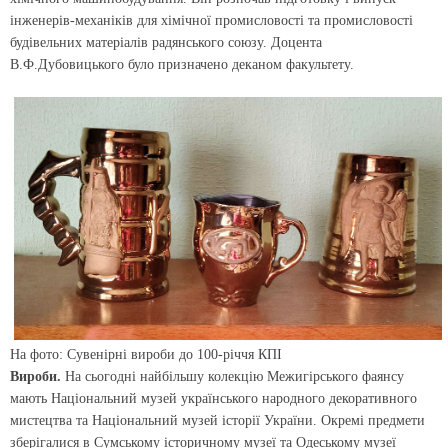
інженерів-механіків для хімічної промисловості та промисловості
будівельних матеріалів радянського союзу. Доцента
В.Ф.Дубовицького було призначено деканом факультету.
На фото: Сувенірні вироби до 100-річчя КПІ
Вироби.
На сьогодні найбільшу колекцію Межигірського фаянсу
мають Національний музей українського народного декоративного
мистецтва та Національний музей історії України. Окремі предмети
зберіга­лися в Сумському історичному музеї та Одеському музеї