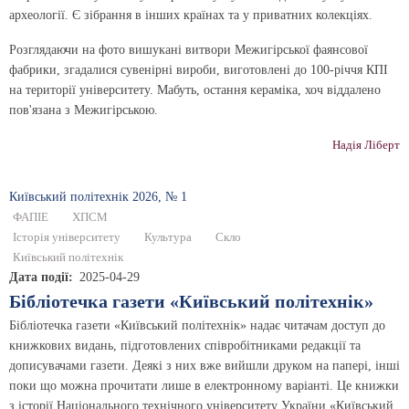
археології. Є зібрання в інших країнах та у приватних колекціях.
Розглядаючи на фото вишукані витвори Межигірської фаянсової
фабрики, згадалися сувенірні вироби, виготовлені до 100-річчя КПІ
на території університету. Мабуть, ос­тання кераміка, хоч віддалено
пов'язана з Межигірською.
Надія Ліберт
Київський полiтехнiк 2026, № 1
ФАПІЕ
ХПСМ
Історія університету
Культура
Скло
Київський політехнік
Дата події
2025-04-29
Бібліотечка газети «Київський політехнік»
Бібліотечка газети «Київський політехнік» надає читачам доступ до
книжкових видань, підготовлених співробітниками редакції та
дописувачами газети. Деякі з них вже вийшли друком на папері, інші
поки що можна прочитати лише в електронному варіанті. Це книжки
з історії Національного технічного університету України «Київський