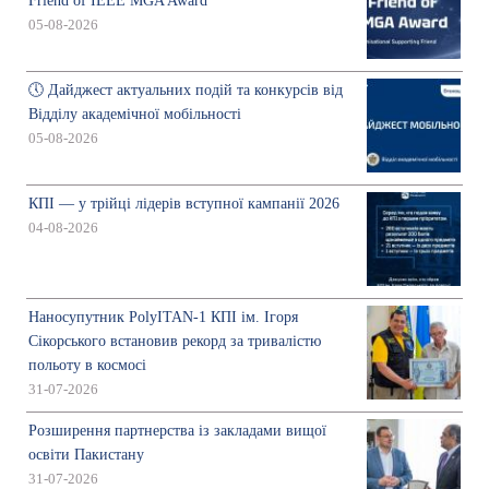
Friend of IEEE MGA Award
05-08-2026
🕔 Дайджест актуальних подій та конкурсів від
Відділу академічної мобільності
05-08-2026
КПІ — у трійці лідерів вступної кампанії 2026
04-08-2026
Наносупутник PolyITAN-1 КПІ ім. Ігоря
Сікорського встановив рекорд за тривалістю
польоту в космосі
31-07-2026
Розширення партнерства із закладами вищої
освіти Пакистану
31-07-2026