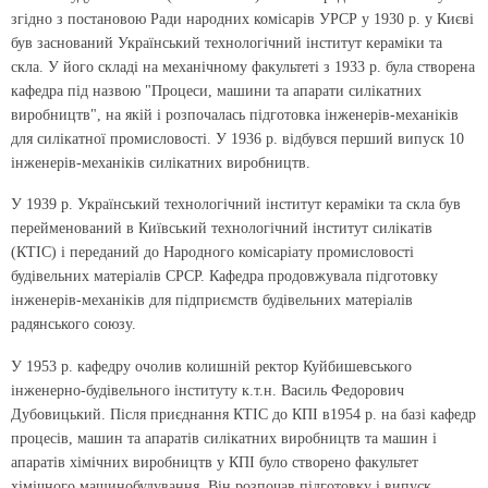
згідно з постановою Ради народних ко­місарів УРСР у 1930 р. у Києві
був заснований Український технологічний інститут кераміки та
скла. У його складі на механічному факультеті з 1933 р. була створена
кафедра під назвою "Процеси, машини та апарати силікатних
виробництв", на якій і розпочалась підготовка інженерів-механіків
для силікатної промисловості. У 1936 р. відбувся перший випуск 10
інженерів-механіків силікатних виробництв.
У 1939 р. Український технологічний інститут кераміки та скла був
перейменований в Київський технологічний інститут силікатів
(КТІС) і переданий до Народного комісаріату промисловості
будівельних матеріалів СРСР. Кафедра продовжувала підготовку
інженерів-механіків для під­приємств будівельних матеріалів
радянського союзу.
У 1953 р. кафедру очолив колишній ректор Куйбишев­сь­кого
інженерно-будівельного інституту к.т.н. Василь Федорович
Дубовицький. Після приєднання КТІС до КПІ в1954 р. на базі кафедр
процесів, машин та апаратів силікатних виробництв та машин і
апаратів хімічних виробництв у КПІ було створено факультет
хімічного машинобудування. Він розпочав підготовку і випуск