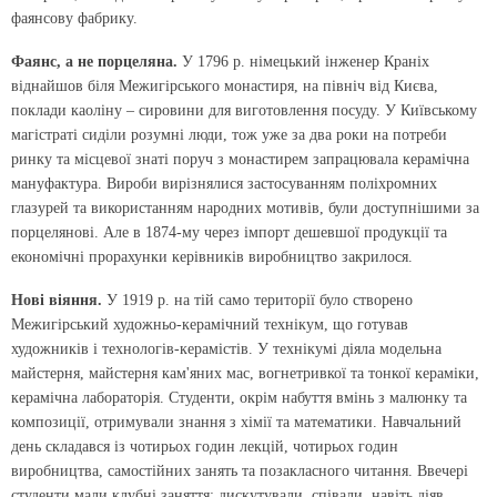
фаянсову фабрику.
Фаянс, а не порцеляна.
У 1796 р. німецький інженер Кра­ніх
віднайшов біля Межигірського монастиря, на північ від Києва,
поклади каоліну – сировини для виготовлення посуду. У Київському
магістраті сиділи розумні люди, тож уже за два роки на потреби
ринку та місцевої знаті поруч з монастирем запрацювала керамічна
мануфактура. Вироби вирізнялися застосуванням поліхромних
глазурей та використанням народних мотивів, були доступнішими за
порцелянові. Але в 1874-му через імпорт дешевшої продукції та
еконо­мічні прорахунки керівників виробництво закрилося.
Нові віяння.
У 1919 р. на тій само території було створено
Межигірський художньо-керамічний технікум, що готував
художників і технологів-керамістів. У технікумі діяла модельна
майстерня, майстерня кам'яних мас, вогнетривкої та тонкої кераміки,
керамічна лабораторія. Студенти, окрім набуття вмінь з малюнку та
композиції, отримували знання з хімії та математики. Навчальний
день складався із чотирьох годин лекцій, чотирьох годин
виробництва, самостійних занять та позакласного читання. Ввечері
студенти мали клубні заняття: дискутували, співали, навіть діяв