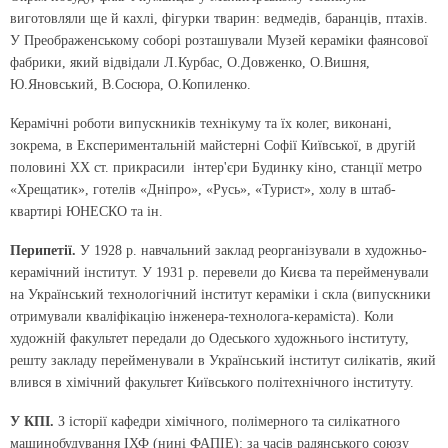
виготовляли ще й кахлі, фігурки тварин: ведмедів, баранців, птахів.
У Преображенсь­кому соборі розташували Музей кераміки фаянсової
фабрики, який відвідали Л.Курбас, О.Довженко, О.Вишня,
Ю.Яновський, В.Сосюра, О.Копиленко.
Керамічні роботи випускників технікуму та їх колег, виконані,
зокрема, в Експериментальній майстерні Софії Київської, в другій
половині ХХ ст. прикрасили інтер'єри Будинку кіно, станції метро
«Хрещатик», готелів «Дніпро», «Русь», «Турист», холу в штаб-
квартирі ЮНЕСКО та ін.
Перипетії.
У 1928 р. навчальний заклад реорганізували в художньо-
керамічний інститут. У 1931 р. перевели до Києва та перейменували
на Український технологічний інститут кераміки і скла (випускники
отримували кваліфікацію інженера-технолога-кераміста). Коли
художній факультет передали до Одеського художнього інституту,
решту закладу перейменували в Український інститут силікатів, який
влився в хімічний факультет Київського політехнічного інституту.
У КПІ.
З історії кафедри хімічного, полімерного та силі­катного
машинобудування ІХФ (нині ФАПІЕ): за часів радянського союзу