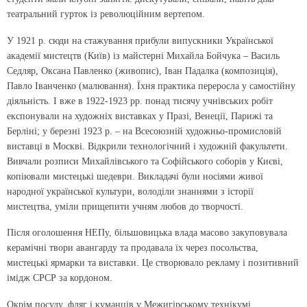
театральний гурток із революційним вертепом.
У 1921 р. сюди на стажування прибули випускники Української
академії мистецтв (Київ) із майстерні Михайла Бойчука – Василь
Седляр, Оксана Павленко (живопис), Іван Падалка (композиція),
Павло Іванченко (малювання). Їхня практика переросла у самостійну
діяльність. І вже в 1922-1923 рр. понад тисячу учнівських робіт
експонували на художніх виставках у Празі, Венеції, Парижі та
Берліні; у березні 1923 р. – на Всесоюзній художньо-промисловій
виставці в Москві. Відкрили технологічний і художній факультети.
Вивчали розписи Михайлівського та Софійського соборів у Києві,
копіювали мистецькі шедеври. Викладачі були но­сіями живої
народної української культури, володі­ли знаннями з історії
мистецтва, уміли прищепити учням любов до творчості.
Після оголошення НЕПу, більшовицька влада масово закуповувала
керамічні твори авангарду та продавала їх через посольства,
мистецькі ярмарки та виставки. Це створювало рекламу і позитивний
імідж СРСР за кордоном.
Окрім посуду, фляг і куманців у Межигірському тех­нікумі