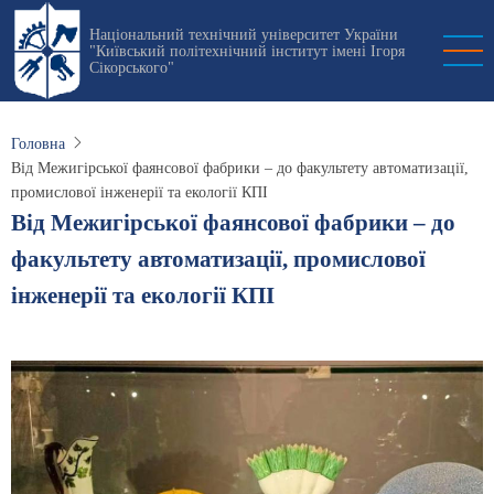
Перейти
Національний технічний університет України
до
"Київський політехнічний інститут імені Ігоря
основного
Сікорського"
вмісту
Головна
Від Межигірської фаянсової фабрики – до факультету автоматизації,
промислової інженерії та екології КПІ
Від Межигірської фаянсової фабрики – до
факультету автоматизації, промислової
інженерії та екології КПІ