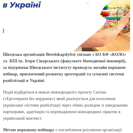
Шведська організація Beredskapslyftet спільно з БО БФ «КОЛО»
та КПІ ім. Ігоря Сікорського (факультет біомедичної інженерії),
за підтримки Шведського інституту проведуть онлайн воркшоп-
вебінар, присвячений розвитку ерготерапії та сучасної системи
реабілітації в Україні.
Подія відбудеться в межах міжнародного проєкту Curious
(«Ерготерапія без кордонів») який реалізується для посилення
української системи реабілітації через обмін досвідом зі шведськими
партнерами, адаптацію та впровадження міжнародних практик в
український контекст.
Метою воркшопу-вебінару
є поглиблення розуміння організації