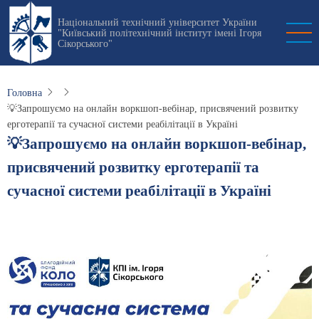
Перейти
Національний технічний університет України
до
"Київський політехнічний інститут імені Ігоря
основного
Сікорського"
вмісту
Головна
💡Запрошуємо на онлайн воркшоп-вебінар, присвячений розвитку
ерготерапії та сучасної системи реабілітації в Україні
💡Запрошуємо на онлайн воркшоп-вебінар,
присвячений розвитку ерготерапії та
сучасної системи реабілітації в Україні