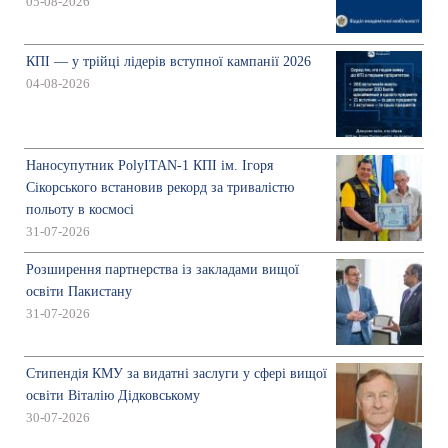
05-08-2026
КПІ — у трійці лідерів вступної кампанії 2026
04-08-2026
Наносупутник PolyITAN-1 КПІ ім. Ігоря
Сікорського встановив рекорд за тривалістю
польоту в космосі
31-07-2026
Розширення партнерства із закладами вищої
освіти Пакистану
31-07-2026
Стипендія КМУ за видатні заслуги у сфері вищої
освіти Віталію Дідковському
30-07-2026