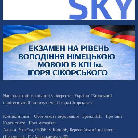
Національний технічний університет України "Київський
політехнічний інститут імені Ігоря Сікорського"
Контактні дані
Обов'язкова інформація
Бренд КПІ
Про сайт
Карта сайту
Нові матеріали
Адреса:
Україна
,
03056
, м.
Київ
-56,
Берестейський проспект
(Перемоги), 37
/ Мапа кампусу
,
📧