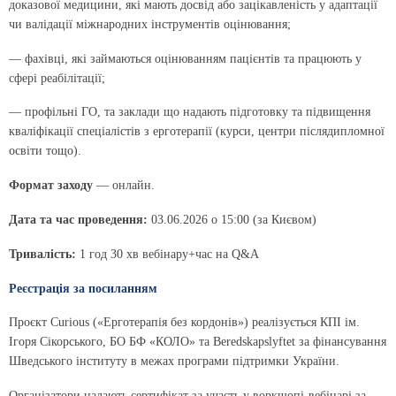
доказової медицини, які мають досвід або зацікавленість у адаптації
чи валідації міжнародних інструментів оцінювання;
— фахівці, які займаються оцінюванням пацієнтів та працюють у
сфері реабілітації;
— профільні ГО, та заклади що надають підготовку та підвищення
кваліфікації спеціалістів з ерготерапії (курси, центри післядипломної
освіти тощо).
Формат заходу
— онлайн.
Дата та час проведення:
03.06.2026 о 15:00 (за Києвом)
Тривалість:
1 год 30 хв вебінару+час на Q&A
Реєстрація за посиланням
Проєкт Curious («Ерготерапія без кордонів») реалізується КПІ ім.
Ігоря Сікорського, БО БФ «КОЛО» та Beredskapslyftet за фінансування
Шведського інституту в межах програми підтримки України.
Організатори надають сертифікат за участь у воркшопі-вебінарі за