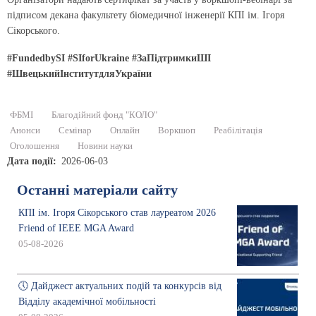
підписом декана факультету біомедичної інженерії КПІ ім. Ігоря
Сікорського.
#FundedbySI #SIforUkraine #ЗаПідтримкиШІ
#ШвецькийІнститутдляУкраїни
ФБМІ
Благодійний фонд "КОЛО"
Анонси
Семінар
Онлайн
Воркшоп
Реабілітація
Оголошення
Новини науки
Дата події
2026-06-03
Останні матеріали сайту
КПІ ім. Ігоря Сікорського став лауреатом 2026
Friend of IEEE MGA Award
05-08-2026
🕔 Дайджест актуальних подій та конкурсів від
Відділу академічної мобільності