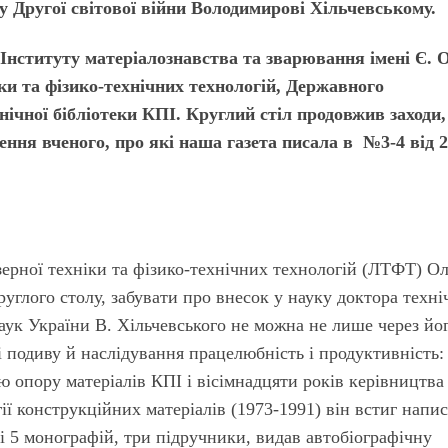
 Другої світової війни Володимирові Хільчевському.
Інституту матеріалознавства та зварювання імені Є. О
іки та фізико-технічних технологій, Державного
нічної бібліотеки КПІ. Круглий стіл продовжив заходи,
ення вченого, про які наша газета писала
в №3-4 від 
зерної техніки та фізико-технічних технологій (ЛТФТ) Ол
углого столу, забувати про внесок у науку доктора техн
аук України В. Хільчевського не можна не лише через йо
ні подиву й наслідування працелюбність і продуктивність:
 опору матеріалів КПІ і вісімнадцяти років керівництва
ії конструкційних матеріалів (1973-1991) він встиг напи
і 5 монографій, три підручники, видав автобіографічну