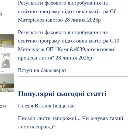
Результати фахового випробування на
освітню програму підготовки магістра G8
 й
Матеріалознавство 28 липня 2026р
Результати фахового випробування на
освітню програму підготовки магістра G10
Металургія ОП "Комп&#039;ютеризовані
процеси лиття" 28 липня 2026р
Вступ на бакалаврат
Популярні сьогодні статті
Поезія Віталія Іващенко
сом
Писали листи запорожці... Чи існував такий
лист насправді?