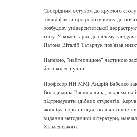
Своєрідним вступом до круглого столу 
цікаві факти про роботу вишу до почат
розбудову університетської інфраструк
типу. У коментарях до фільму завідува
Патона Віталій Татарчук пов'язав низк
Напевно, "найтеплішою" частиною засі
його колег і учнів.
Професор НН ММІ Андрій Бабенко закц
Володимира Васильовича, зокрема на й
підтримувати здібних студентів. Керу
яких була організація загальнотехніч
видання методичної літератури, навчал
Хільчевського.