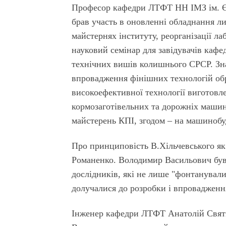
Професор кафедри ЛТФТ НН ІМЗ ім. Є.
брав участь в оновленні обладнання л
майстернях інституту, реорганізації ла
науковий семінар для завідувачів кафе
технічних вишів колишнього СРСР. Зн
впровадження фінішних технологій об
високоефективної технології виготовле
кормозаготівельних та дорожніх маши
майстерень КПІ, згодом – на машиноб
Про принциповість В.Хільчевського я
Романенко. Володимир Васильович був 
дослідників, які не лише "фонтанували
долучалися до розробки і впровадженн
Інженер кафедри ЛТФТ Анатолій Святи