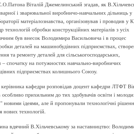
О.Патона Віталій Джемелинський згадав, як В.Хільчевс
иварної і зварювальної виробничо-навчальних дільниць у
бораторії матеріалознавства, організовував і проводив у 
др технологій обробки конструкційних матеріалів з усіх
ачним був внесок Володимира Васильовича і в процес
робки деталей на машинобудівних підприємствах, створ
ння та ремонту деталей для сільськогосподарських,
н – спочатку на потужностях навчально-виробничих
удівних підприємствах колишнього Союзу.
к керівника кафедри розповідав доцент кафедри ЛТФТ Ві
особливо прихильним до тих здобувачів освіти і молоди
" новими ідеями, але й пропонували технологічні рішенн
я нових технологій.
на вдячний В.Хільчевському за наставництво: Володим