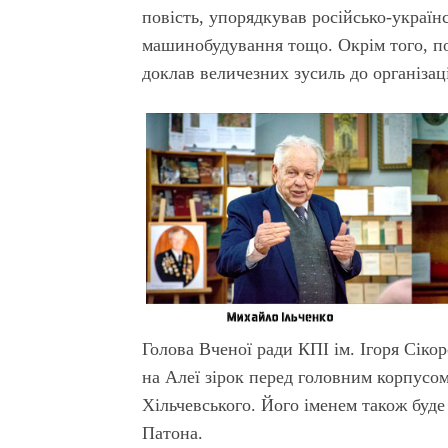
повість, упорядкував російсько-україн
машинобудування тощо. Окрім того, по
доклав величезних зусиль до організац
Голова Вченої ради КПІ ім. Ігоря Сік
на Алеї зірок перед головним корпусом
Хільчевського. Його іменем також буде
Патона.