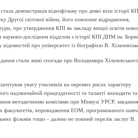
стала демонстрація відеофільму про деякі віхи історії КП
ку Другої світової війни, його повоєнне відродження,
тури, про утвердження КПІ як закладу вищої освіти ново
ч науково-дослідним відділом з історії КПІ ДПМ ім. Бори
у відомостей про університет із біографією В. Хільчевськ
дання стали живі спогади про Володимира Хільчевськог
ентував увагу учасників на окремих рисах характеру
ого надзвичайній працездатності та таланті знаходити та
вання методичними комісіями при Мінвузі УРСР, завданн
них факультетів, впровадження ЕОМ, програмованого навч
ьних фільмів тощо – далеко не повний перелік заслуг В.