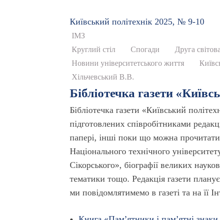
Київський полiтехнiк 2025, № 9-10
ІМЗ
Круглий стіл
Спогади
Друга світов
Новини університетського життя
Київс
Хільчевський В.В.
Бібліотечка газети «Київс
Бібліотечка газети «Київський політех
підготовлених співробітниками редакці
папері, інші поки що можна прочитати 
Національного технічного університету
Сікорського», біографії великих науков
тематики тощо. Редакція газети планує
ми повідомлятимемо в газеті та на її І
Книга «Пам’ятники і пам’ятні знаки