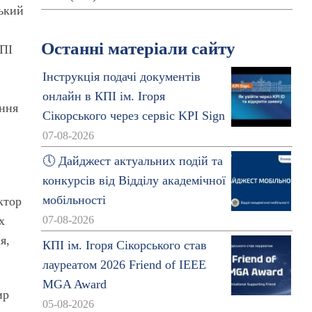
ький
Останні матеріали сайту
КПІ
Інструкція подачі документів
онлайн в КПІ ім. Ігоря
ення
Сікорського через сервіс KPI Sign
07-08-2026
🕔 Дайджест актуальних подій та
конкурсів від Відділу академічної
мобільності
ктор
х
07-08-2026
я,
КПІ ім. Ігоря Сікорського став
лауреатом 2026 Friend of IEEE
MGA Award
ир
05-08-2026