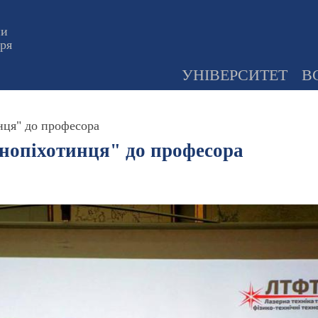
ни
оря
УНІВЕРСИТЕТ
В
нця" до професора
рнопіхотинця" до професора