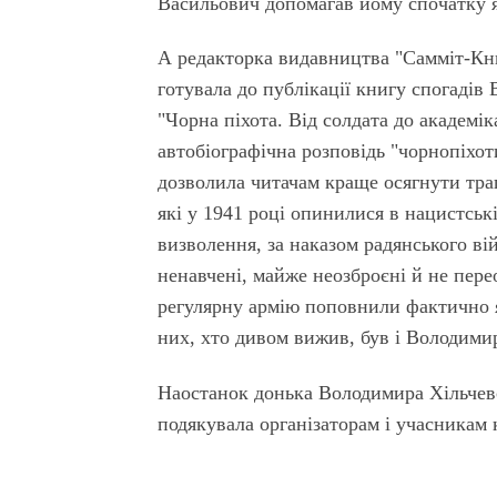
Васильович допомагав йому спочатку я
А редакторка видавництва "Самміт-Кни
готувала до публікації книгу спогадів
"Чорна піхота. Від солдата до академі
автобіографічна розповідь "чорнопіхот
дозволила читачам краще осягнути траг
які у 1941 році опинилися в нацистські
визволення, за наказом радянського ві
ненавчені, майже неозброєні й не перео
регулярну армію поповнили фактично як
них, хто дивом вижив, був і Володими
Наостанок донька Володимира Хільчевс
подякувала організаторам і учасникам к