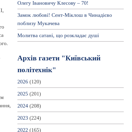
Олегу Івановичу Клесову – 70!
І,
Замок любові! Сент-Міклош в Чинадієво
поблизу Мукачева
го
са
Молитва сатані, що розкладає душі
ого.
Архів газети "Київський
о
політехнік"
2026
(120)
2025
(201)
ям
ання,
2024
(208)
2023
(224)
2022
(165)