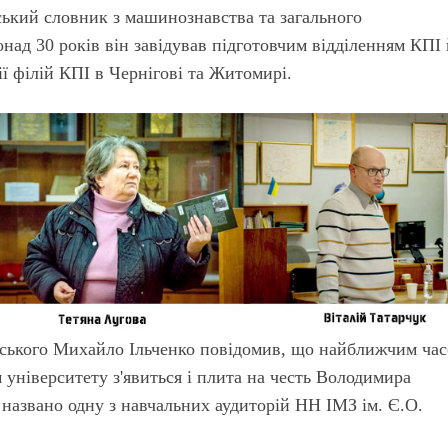
ський словник з машинознавства та загального
над 30 років він завідував підготовчим відділенням КПІ
ії філій КПІ в Чернігові та Житомирі.
орського Михайло Ільченко повідомив, що найближчим ча
 університету з'явиться і плита на честь Володимира
 названо одну з навчальних аудиторій НН ІМЗ ім. Є.О.