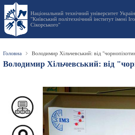
Перейти
до
Національний технічний університет Украї
"Київський політехнічний інститут імені Іг
основного
Сікорського"
вмісту
Головна
Володимир Хільчевський: від "чорнопіхоти
Володимир Хільчевський: від "чо