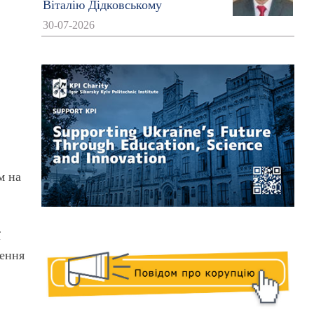
Віталію Дідковському
30-07-2026
м на
ї
ження