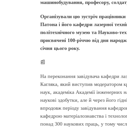
машинобудування, професору, солдату
Організували цю зустріч працівники 
Патона і його кафедри лазерної техн
політехнічного музею та Науково-тех
присвячені 100-річчю від дня народж
січня цього року
.
📰
На переконання завідувача кафедри ла
Кагляка, який виступив модератором кр
наук, академіка Академії інженерних н
наукові здобутки, але й через його гід
впродовж періоду завідування кафедрою
кафедрою матеріалознавства і технолог
понад 300 наукових праць, у тому числ