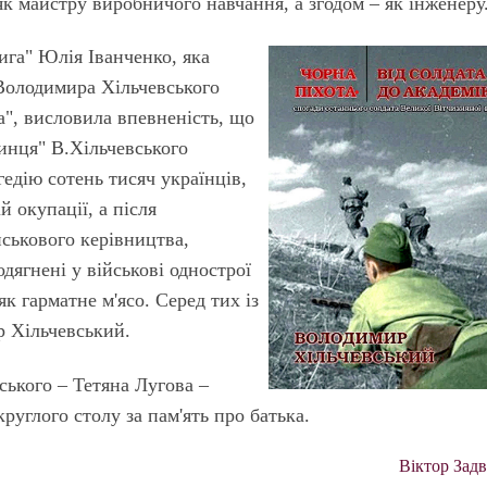
к майстру виробничого навчання, а згодом – як інженеру
га" Юлія Іванченко, яка
 Володимира Хільчевського
ка", висловила впевненість, що
инця" В.Хільчевського
едію сотень тисяч українців,
й окупації, а після
йськового керівництва,
дягнені у військові однострої
 гарматне м'ясо. Серед тих із
р Хільчевський.
ького – Тетяна Лугова –
руглого столу за пам'ять про батька.
Віктор Зад