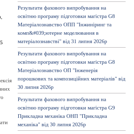
Результати фахового випробування на
освітню програму підготовки магістра G8
.
Матеріалознавство ОПП "Інжиніринг та
комп&#039;ютерне моделювання в
матеріалознавстві" від 31 липня 2026р
25
Результати фахового випробування на
освітню програму підготовки магістра G8
Матеріалознавство ОП "Інженерія
порошкових та композиційних матеріалів" від
ексія
30 липня 2026р
ічних
го
Результати фахового випробування на
освітню програму підготовки магістра G9
Прикладна механіка ОНП "Прикладна
сати
механіка" від 30 липня 2026р