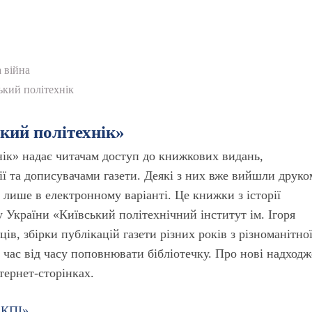
а війна
ький політехнік
ький політехнік»
нік» надає читачам доступ до книжкових видань,
ї та дописувачами газети. Деякі з них вже вийшли друко
лише в електронному варіанті. Це книжки з історії
 України «Київський політехнічний інститут ім. Ігоря
ців, збірки публікацій газети різних років з різноманітно
 час від часу поповнювати бібліотечку. Про нові надход
нтернет-сторінках.
 КПІ»