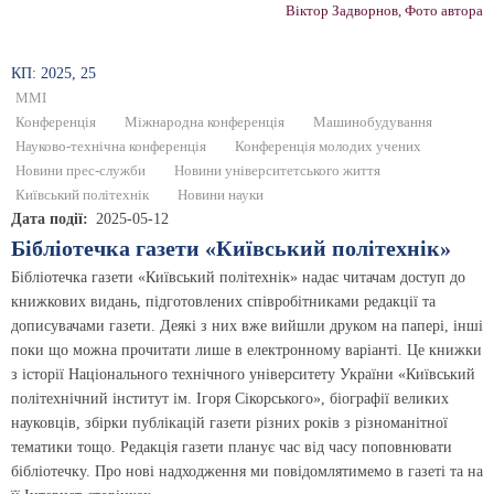
Віктор Задворнов, Фото автора
КП: 2025, 25
ММІ
Конференція
Міжнародна конференція
Машинобудування
Науково-технічна конференція
Конференція молодих учених
Новини прес-служби
Новини університетського життя
Київський політехнік
Новини науки
Дата події
2025-05-12
Бібліотечка газети «Київський політехнік»
Бібліотечка газети «Київський політехнік» надає читачам доступ до
книжкових видань, підготовлених співробітниками редакції та
дописувачами газети. Деякі з них вже вийшли друком на папері, інші
поки що можна прочитати лише в електронному варіанті. Це книжки
з історії Національного технічного університету України «Київський
політехнічний інститут ім. Ігоря Сікорського», біографії великих
науковців, збірки публікацій газети різних років з різноманітної
тематики тощо. Редакція газети планує час від часу поповнювати
бібліотечку. Про нові надходження ми повідомлятимемо в газеті та на