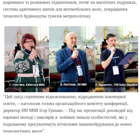
шарикових та роликових підшипників, потяг на магнітних подушках,
система адаптивних шипів для автомобільних коліс, покращення
технології будівництва тунелів метрополітену.
"Цей захід сприятиме відновлюванню, відродженню інженерної
освіти, – наголосив голова організаційного комітету конференції,
директор НН ММІ Ігор Гришко. – Під час презентації доповідей від
наукової молоді і школярів я побачив чимало особистостей, які у
подальшому просуватимуть вітчизняне машинобудування до нових
технологічних висот".