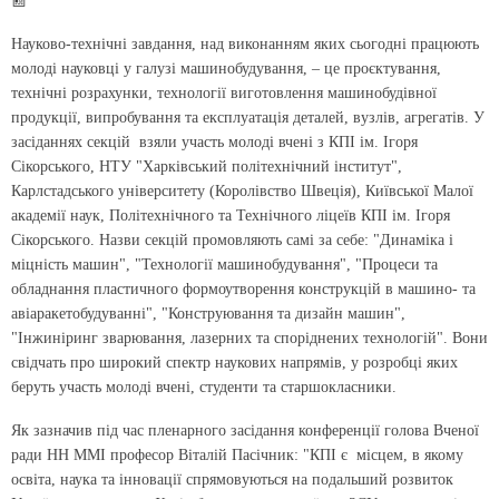
📰
Науково-технічні завдання, над виконанням яких сьогодні працюють
молоді науковці у галузі машинобудування, – це проєктування,
технічні розрахунки, технології виготовлення машинобудівної
продукції, випробування та експлуатація деталей, вузлів, агрегатів. У
засіданнях секцій взяли участь молоді вчені з КПІ ім. Ігоря
Сікорського, НТУ "Харківський політехнічний інститут",
Карлстадського університету (Королівство Швеція), Київської Малої
академії наук, Політехнічного та Технічного ліцеїв КПІ ім. Ігоря
Сікорського. Назви секцій промовляють самі за себе: "Динаміка і
міцність машин", "Технології машинобудування", "Процеси та
обладнання пластичного формоутворення конструкцій в машино- та
авіаракетобудуванні", "Конструювання та дизайн машин",
"Інжиніринг зварювання, лазерних та споріднених технологій". Вони
свідчать про широкий спектр наукових напрямів, у розробці яких
беруть участь молоді вчені, студенти та старшокласники.
Як зазначив під час пленарного засідання конференції голова Вченої
ради НН ММІ професор Віталій Пасічник: "КПІ є місцем, в якому
освіта, наука та інновації спрямовуються на подальший розвиток