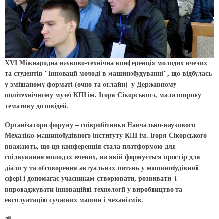
XVI Міжнародна науково-технічна конференція молодих вчених
та студентів "Інновації молоді в машинобудуванні", що відбулась
у змішаному форматі (очно та онлайн) у Державному
політехнічному музеї КПІ ім. Ігоря Сікорського, мала широку
тематику доповідей.
Організатори форуму – співробітники Навчально-наукового
Механіко-машинобудівного інституту КПІ ім. Ігоря Сікорського
вважають, що ця конференція стала платформою для
спілкування молодих вчених, на якій формується простір для
діалогу та обговорення актуальних питань у машинобудівний
сфері і допомагає учасникам створювати, розвивати і
впроваджувати інноваційні технології у виробництво та
експлуатацію сучасних машин і механізмів.