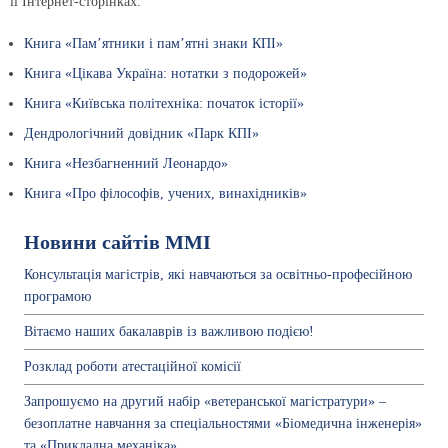
її Інтернет-сторінках.
Книга «Пам’ятники і пам’ятні знаки КПІ»
Книга «Цікава Україна: нотатки з подорожей»
Книга «Київська політехніка: початок історії»
Дендрологічний довідник «Парк КПІ»
Книга «Незбагненний Леонардо»
Книга «Про філософів, учених, винахідників»
Новини сайтів ММІ
Консультація магістрів, які навчаються за освітньо-професійною
програмою
Вітаємо наших бакалаврів із важливою подією!
Розклад роботи атестаційної комісії
Запрошуємо на другий набір «ветеранської магістратури» –
безоплатне навчання за спеціальностями «Біомедична інженерія»
та «Прикладна механіка».