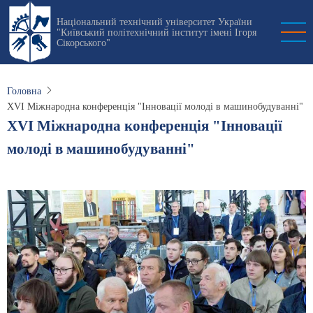
Перейти
Національний технічний університет України
до
"Київський політехнічний інститут імені Ігоря
основного
Сікорського"
вмісту
Головна
XVI Міжнародна конференція "Інновації молоді в машинобудуванні"
XVI Міжнародна конференція "Інновації
молоді в машинобудуванні"