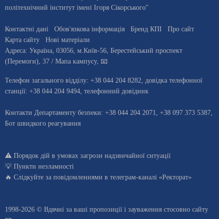
політехнічний інститут імені Ігоря Сікорського"
Контактні дані
Обов'язкова інформація
Бренд КПІ
Про сайт
Карта сайту
Нові матеріали
Адреса:
Україна
,
03056
, м.
Київ
-56,
Берестейський проспект
(Перемоги), 37
/ Мапа кампусу
,
📧
Телефон загального відділу:
+38 044 204 8282
, довiдка телефонної
станцiї:
+38 044 204 9494
,
телефонний довідник
Контакти Департаменту безпеки: +38 044 204 2071, +38 097 373 5387,
Бот швидкого реагування
⚠️
Порядок дій в умовах загрози надзвичайної ситуації
💡
Пункти незламності
🔥 Слідкуйте за повідомленнями в
телеграм-каналі «Ректорат»
1998-2026 © Вдячні за ваші
пропозиції і зауваження стосовно сайту