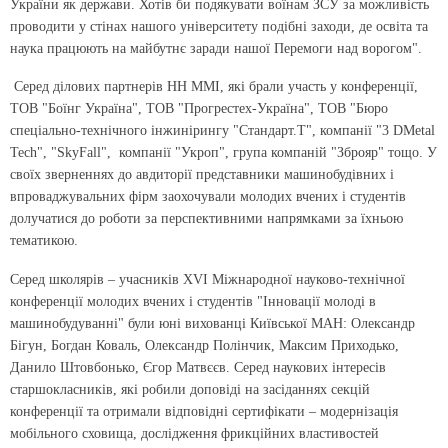
України як держави. Хотів би подякувати воїнам ЗСУ за можливість
проводити у стінах нашого університету подібні заходи, де освіта та
наука працюють на майбутнє заради нашої Перемоги над ворогом".
Серед ділових партнерів НН ММІ, які брали участь у конференції,
ТОВ "Боїнг Україна", ТОВ "Прогрестех-Україна", ТОВ "Бюро
спеціально-технічного інжинірингу "Стандарт.Т", компанії "3 DМеtal
Tech", "SkyFall", компанії "Укроп", група компаній "Зброяр" тощо. У
своїх зверненнях до авдиторії представники машинобудівних і
впроваджувальних фірм заохочували молодих вчених і студентів
долучатися до роботи за перспективними напрямками за їхньою
тематикою.
Серед школярів – учасників XVI Міжнародної науково-технічної
конференції молодих вчених і студентів "Інновації молоді в
машинобудуванні" були юні вихованці Київської МАН: Олександр
Бігун, Богдан Коваль, Олександр Полінчик, Максим Приходько,
Данило Штовбонько, Єгор Матвєєв. Серед наукових інтересів
старшокласників, які робили доповіді на засіданнях секцій
конференції та отримали відповідні сертифікати – модернізація
мобільного сховища, дослідження фрикційних властивостей