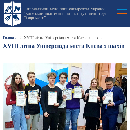
Перейти
Національний технічний університет України
до
"Київський політехнічний інститут імені Ігоря
основного
Сікорського"
вмісту
Головна
XVIII літна Універсіада міста Києва з шахів
XVIII літна Універсіада міста Києва з шахів