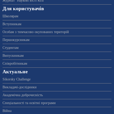
Журнал "Наукові вісті КПІ"
Для користувачів
Школярам
Вступникам
Особам з тимчасово окупованих територій
Першокурсникам
Студентам
Випускникам
Співробітникам
Актуальне
Sikorsky Challenge
Викладачі-дослідники
Академічна доброчесність
Спеціальності та освітні програми
Війна