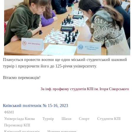
Планується провести восени ще один міський студентський шаховий
турнір і приурочити його до 125-річчя університету.
Вітаємо переможців!
За інф. профкому студентів КПІ ім. Ігоря Сікорського
Київський полiтехнiк № 15-16, 2023
ФБМІ
Універсіада Києва
Турнір
Шахи
Спорт
Студенти КПІ
Переможці КПІ
Київський політехнік
Новини навчання