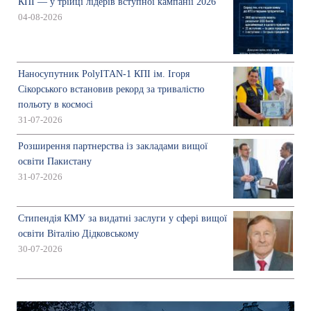
КПІ — у трійці лідерів вступної кампанії 2026
04-08-2026
Наносупутник PolyITAN-1 КПІ ім. Ігоря
Сікорського встановив рекорд за тривалістю
польоту в космосі
31-07-2026
Розширення партнерства із закладами вищої
освіти Пакистану
31-07-2026
Стипендія КМУ за видатні заслуги у сфері вищої
освіти Віталію Дідковському
30-07-2026