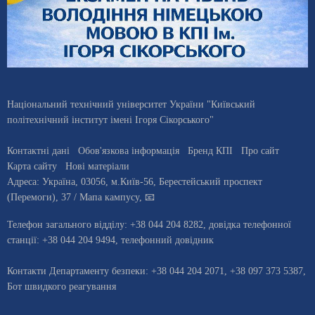
Національний технічний університет України "Київський
політехнічний інститут імені Ігоря Сікорського"
Контактні дані
Обов'язкова інформація
Бренд КПІ
Про сайт
Карта сайту
Нові матеріали
Адреса:
Україна
,
03056
, м.
Київ
-56,
Берестейський проспект
(Перемоги), 37
/ Мапа кампусу
,
📧
Телефон загального відділу:
+38 044 204 8282
, довiдка телефонної
станцiї:
+38 044 204 9494
,
телефонний довідник
Контакти Департаменту безпеки: +38 044 204 2071, +38 097 373 5387,
Бот швидкого реагування