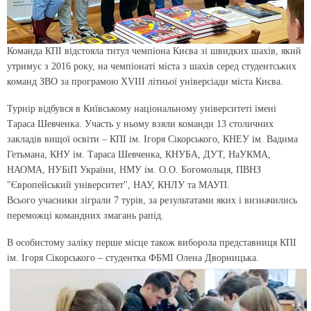
Команда КПІ відстояла титул чемпіона Києва зі швидких шахів, який
утримує з 2016 року, на чемпіонаті міста з шахів серед студентських
команд ЗВО за програмою XVIII літньої універсіади міста Києва.
Турнір відбувся в Київському національному університеті імені
Тараса Шевченка. Участь у ньому взяли команди 13 столичних
закладів вищої освіти – КПІ ім. Ігоря Сікорського, КНЕУ ім. Вадима
Гетьмана, КНУ ім. Тараса Шевченка, КНУБА, ДУТ, НаУКМА,
НАОМА, НУБіП України, НМУ ім. О.О. Богомольця, ПВНЗ
"Європейський університет", НАУ, КНЛУ та МАУП.
Всього учасники зіграли 7 турів, за результатами яких і визначились
переможці командних змагань рапід.
В особистому заліку перше місце також виборола представниця КПІ
ім. Ігоря Сікорського – студентка ФБМІ Олена Дворницька.