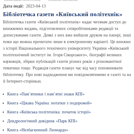
Дата події
2023-04-13
Бібліотечка газети «Київський політехнік»
Бібліотечка газети «Київський політехнік» надає читачам доступ до
книжкових видань, підготовлених співробітниками редакції та
дописувачами газети. Деякі з них вже вийшли друком на папері, інші
поки що можна прочитати лише в електронному варіанті. Це книжки
з історії Національного технічного університету України «Київський
політехнічний інститут ім. Ігоря Сікорського», біографії великих
науковців, збірки публікацій газети різних років з різноманітної
тематики тощо. Редакція газети планує час від часу поповнювати
бібліотечку. Про нові надходження ми повідомлятимемо в газеті та на
її Інтернет-сторінках.
Книга «Пам’ятники і пам’ятні знаки КПІ»
Книга «Цікава Україна: нотатки з подорожей»
Книга «Київська політехніка: початок історії»
Дендрологічний довідник «Парк КПІ»
Книга «Незбагненний Леонардо»