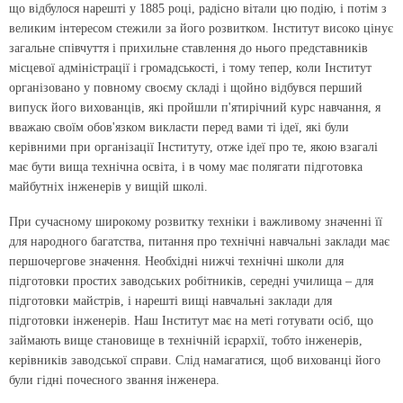
що відбулося нарешті у 1885 році, радісно вітали цю подію, і потім з
великим інтересом стежили за його розвитком. Інститут високо цінує
загальне співчуття і прихильне ставлення до нього представників
місцевої адміністрації і громадськості, і тому тепер, коли Інститут
організовано у повному своєму складі і щойно відбувся перший
випуск його вихованців, які пройшли п'ятирічний курс навчання, я
вважаю своїм обов'язком викласти перед вами ті ідеї, які були
керівними при організації Інституту, отже ідеї про те, якою взагалі
має бути вища технічна освіта, і в чому має полягати підготовка
майбутніх інженерів у вищій школі.
При сучасному широкому розвитку техніки і важливому значенні її
для народного багатства, питання про технічні навчальні заклади має
першочергове значення. Необхідні нижчі технічні школи для
підготовки простих заводських робітників, середні училища – для
підготовки майстрів, і нарешті вищі навчальні заклади для
підготовки інженерів. Наш Інститут має на меті готувати осіб, що
займають вище становище в технічній ієрархії, тобто інженерів,
керівників заводської справи. Слід намагатися, щоб вихованці його
були гідні почесного звання інженера.