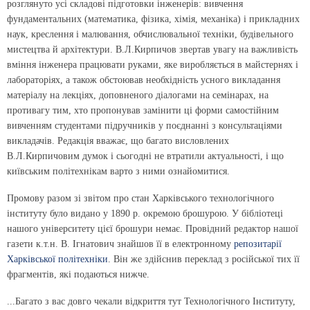
розглянуто усі складові підготовки інженерів: вивчення
фундаментальних (математика, фізика, хімія, механіка) і прикладних
наук, креслення і малювання, обчислювальної техніки, будівельного
мистецтва й архітектури. В.Л.Кирпичов звертав увагу на важливість
вміння інженера працювати руками, яке виробляється в майстернях і
лабораторіях, а також обстоював необхідність усного викладання
матеріалу на лекціях, доповненого діалогами на семінарах, на
противагу тим, хто пропонував замінити ці форми самостійним
вивченням студентами підручників у поєднанні з консультаціями
викладачів. Редакція вважає, що багато висловлених
В.Л.Кирпичовим думок і сьогодні не втратили актуальності, і що
київським політехнікам варто з ними ознайомитися.
Промову разом зі звітом про стан Харківського технологічного
інституту було видано у 1890 р. окремою брошурою. У бібліотеці
нашого університету цієї брошури немає. Провідний редактор нашої
газети к.т.н. В. Ігнатович знайшов її в електронному
репозитарії
Харківської політехніки
. Він же здійснив переклад з російської тих її
фрагментів, які подаються нижче.
...Багато з вас довго чекали відкриття тут Технологічного Інституту,