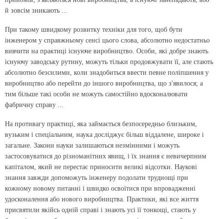
й зовсім зникають ...
При такому швидкому розвитку техніки для того, щоб бути
інженером у справжньому сенсі цього слова, абсолютно недостатньо
вивчити на практиці існуюче виробництво. Особи, які добре знають
існуючу заводську рутину, можуть тільки продовжувати її, але стають
абсолютно безсилими, коли знадобиться ввести певне поліпшення у
виробництво або перейти до іншого виробництва, що з'явилося; а
тим більше такі особи не можуть самостійно вдосконалювати
фабричну справу ...
На противагу практиці, яка займається безпосередньо близьким,
вузьким і спеціальним, наука досліджує більш віддалене, широке і
загальне. Закони науки залишаються незмінними і можуть
застосовуватися до різноманітних явищ, і їх знання є невичерпним
капіталом, який не перестає приносити великі відсотки. Наукові
знання завжди допоможуть інженеру подолати труднощі при
кожному новому питанні і швидко освоїтися при впровадженні
удосконалення або нового виробництва. Практики, які все життя
присвятили якійсь одній справі і знають усі її тонкощі, стають у