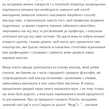
на засіданнях вчених товариств і в технічній літературі неодноразово
піднімалося питання про необхідність замінити цей спосіб
викладання; вимагали повного скасування лекційного способу
викладу наук, а пропонували замість того, щоб професори видавали
підручники, за якими студенти повинні займатися самостійно,
звертаючись час від часу за роз'ясненням до професора, і очікували
особливої вигоди від такої системи. На щастя вона не набула великої
кількості адептів, і важко думати, щоб могло десь прижитися таке
новаторство, яке прагне змінити встановлене століттями відношення
між професорами і слухачами і замінити живе джерело науки
мертвою книгою.
Вища освіта завжди ґрунтувалася на усному викладі, який робив
учитель; ми бачимо це з часів стародавніх грецьких філософів, які
супроводжували свій виклад питаннями і розмовами з учнями,
намагаючись викликати в них самостійне мислення. В період
процвітання грецької науки книги вживалися мало, і не тому тільки,
що вони були рідкісні, а внаслідок переконання в малій придатності
їх для навчання. Про це прекрасно говорить Платон, вкладаючи
зазвичай свої ідеї в уста Сократа (в діалозі "Федр"): "…писання