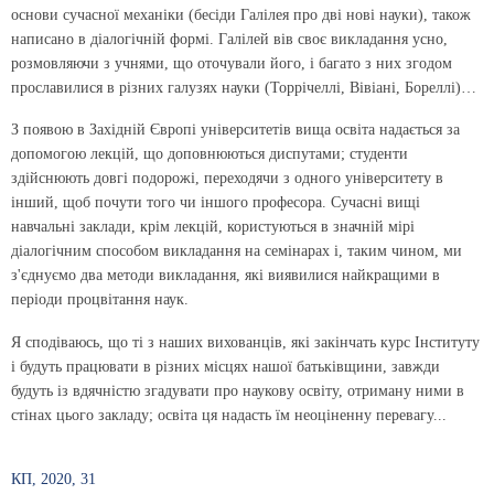
основи сучасної механіки (бесіди Галілея про дві нові науки), також
написано в діалогічній формі. Галілей вів своє викладання усно,
розмовляючи з учнями, що оточували його, і багато з них згодом
прославилися в різних галузях науки (Торрічеллі, Вівіані, Бореллі)…
З появою в Західній Європі університетів вища освіта надається за
допомогою лекцій, що доповнюються диспутами; студенти
здійснюють довгі подорожі, переходячи з одного університету в
інший, щоб почути того чи іншого професора. Сучасні вищі
навчальні заклади, крім лекцій, користуються в значній мірі
діалогічним способом викладання на семінарах і, таким чином, ми
з'єднуємо два методи викладання, які виявилися найкращими в
періоди процвітання наук.
Я сподіваюсь, що ті з наших вихованців, які закінчать курс Інституту
і будуть працювати в різних місцях нашої батьківщини, завжди
будуть із вдячністю згадувати про наукову освіту, отриману ними в
стінах цього закладу; освіта ця надасть їм неоціненну перевагу...
КП, 2020, 31