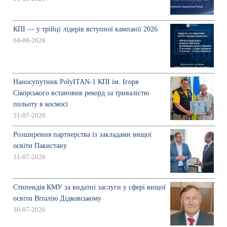
КПІ — у трійці лідерів вступної кампанії 2026
04-08-2026
Наносупутник PolyITAN-1 КПІ ім. Ігоря
Сікорського встановив рекорд за тривалістю
польоту в космосі
31-07-2026
Розширення партнерства із закладами вищої
освіти Пакистану
31-07-2026
Стипендія КМУ за видатні заслуги у сфері вищої
освіти Віталію Дідковському
30-07-2026