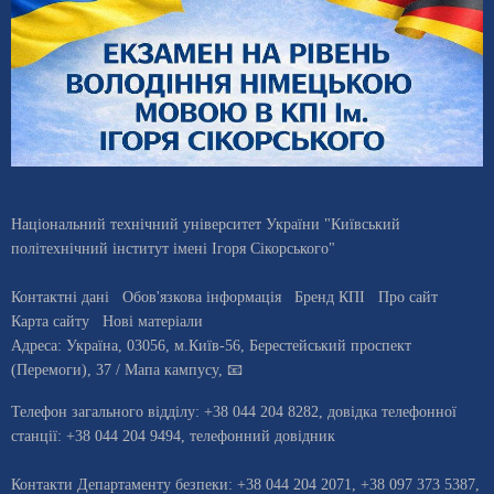
Національний технічний університет України "Київський
політехнічний інститут імені Ігоря Сікорського"
Контактні дані
Обов'язкова інформація
Бренд КПІ
Про сайт
Карта сайту
Нові матеріали
Адреса:
Україна
,
03056
, м.
Київ
-56,
Берестейський проспект
(Перемоги), 37
/ Мапа кампусу
,
📧
Телефон загального відділу:
+38 044 204 8282
, довiдка телефонної
станцiї:
+38 044 204 9494
,
телефонний довідник
Контакти Департаменту безпеки: +38 044 204 2071, +38 097 373 5387,