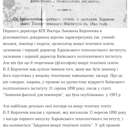
Першого директора КПІ Віктора Львовича Кирпичова в
різноманітних довідниках коротко характеризують так: учений-
механік, інженер і педагог, організатор вищої технічної освіти,
засновник і перший директор Харківського технологічного інституту,
засновник і перший директор Київського політехнічного інституту.
Але він був ще й теоретиком (філософом) вищої технічної освіти.
В.Л.Кирпичов мав цілісне бачення того, яким має бути інженер і
його підготовка у вищому технічному навчальному закладі. Про це
він говорив, зокрема, у промові на урочистому відкритті Київського
політехнічного інституту 31 серпня 1898 року, писав у статті
"Значення фантазії для інженерів", що була опублікована у 1903 р.
Але найбільш детально свої погляди на вищу технічну освіту
В.Л.Кирпичов виклав у промові, яку виголосив 15 вересня 1890 року
з нагоди першого випуску Харківського технологічного інституту, і
яка називається "Завдання вищої технічної освіти". У цій промові