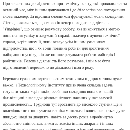
При численних дослідженнях про технічну освіту, які проводилися за
останній час, між іншим дошукалися і до філологічного походження
слова інженер. За відомим словником французької мови, складеним
Літтре, виявляється, що слово інженер походить від дієслова
"s'ingénier", що означає розумову роботу, яка виконується з метою
досягнення успіху в задуманій справі. Інженер є душею технічної
справи, керівником її, який вказує усім іншим учасникам
підприємства, що і як вони повинні робити для досягнення
найкращого успіху; він же оцінює результати роботи майстрів і
робітників. Головна діяльність його розумова, і він має бути
підготовлений переважно до діяльності цього роду.
Керувати сучасним вдосконаленим технічним підприємством дуже
важко, і Технологічному Інституту призначена складна задача
готувати таких керівників; особливо складною вона є в нашій
батьківщині внаслідок різноманітності наявних у нас галузей
промисловості... Труднощі тут зростають до високого ступеня
ще й
внаслідок того, що сучасна техніка міняється і вдосконалюється дуже
швидко; іноді за двадцять, навіть за десять років виробництво
абсолютно змінюється, вимагає зовсім інших апаратів і інших
прийомів; з'являються нові виробництва, а існуючі занепадають, або