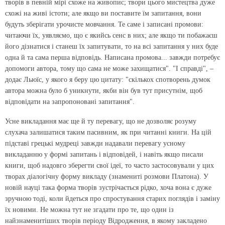
творів в певній мірі схоже на живопис; твори цього мистецтва дуже
схожі на живі істоти; але якщо ви поставите їм запитання, вони
будуть зберігати урочисте мовчання. Те саме і записані промови:
читаючи їх, уявляємо, що є якийсь сенс в них; але якщо ти побажаєш
його дізнатися і станеш їх запитувати, то на всі запитання у них буде
одна й та сама перша відповідь. Написана промова... завжди потребує
допомоги автора, тому що сама не може захищатися". "І справді", –
додає Льюїс, у якого я беру цю цитату: "скількох спотворень думок
автора можна було б уникнути, якби він був тут присутнім, щоб
відповідати на запропоновані запитання".
Усне викладання має ще й ту перевагу, що не дозволяє розуму
слухача залишатися таким пасивним, як при читанні книги. На цій
підставі грецькі мудреці завжди надавали перевагу усному
викладанню у формі запитань і відповідей, і навіть якщо писали
книги, щоб надовго зберегти свої ідеї, то часто застосовували у цих
творах діалогічну форму викладу (знамениті розмови Платона). У
новій науці така форма творів зустрічається рідко, хоча вона є дуже
зручною тоді, коли йдеться про спростування старих поглядів і заміну
їх новими. Не можна тут не згадати про те, що один із
найзнаменитіших творів періоду Відродження, в якому закладено