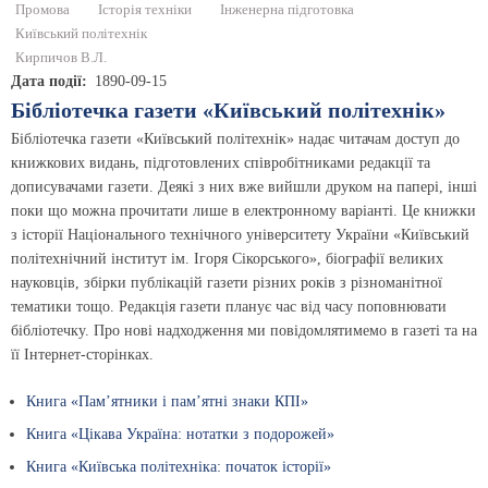
Промова
Історія техніки
Інженерна підготовка
Київський політехнік
Кирпичов В.Л.
Дата події
1890-09-15
Бібліотечка газети «Київський політехнік»
Бібліотечка газети «Київський політехнік» надає читачам доступ до
книжкових видань, підготовлених співробітниками редакції та
дописувачами газети. Деякі з них вже вийшли друком на папері, інші
поки що можна прочитати лише в електронному варіанті. Це книжки
з історії Національного технічного університету України «Київський
політехнічний інститут ім. Ігоря Сікорського», біографії великих
науковців, збірки публікацій газети різних років з різноманітної
тематики тощо. Редакція газети планує час від часу поповнювати
бібліотечку. Про нові надходження ми повідомлятимемо в газеті та на
її Інтернет-сторінках.
Книга «Пам’ятники і пам’ятні знаки КПІ»
Книга «Цікава Україна: нотатки з подорожей»
Книга «Київська політехніка: початок історії»