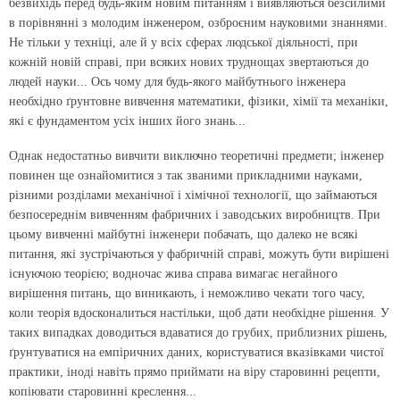
безвихідь перед будь-яким новим питанням і виявляються безсилими
в порівнянні з молодим інженером, озброєним науковими знаннями.
Не тільки у техніці, але й у всіх сферах людської діяльності, при
кожній новій справі, при всяких нових труднощах звертаються до
людей науки... Ось чому для будь-якого майбутнього інженера
необхідно ґрунтовне вивчення математики, фізики, хімії та механіки,
які є фундаментом усіх інших його знань...
Однак недостатньо вивчити виключно теоретичні предмети; інженер
повинен ще ознайомитися з так званими прикладними науками,
різними розділами механічної і хімічної технології, що займаються
безпосереднім вивченням фабричних і заводських виробництв. При
цьому вивченні майбутні інженери побачать, що далеко не всякі
питання, які зустрічаються у фабричній справі, можуть бути вирішені
існуючою теорією; водночас жива справа вимагає негайного
вирішення питань, що виникають, і неможливо чекати того часу,
коли теорія вдосконалиться настільки, щоб дати необхідне рішення. У
таких випадках доводиться вдаватися до грубих, приблизних рішень,
ґрунтуватися на емпіричних даних, користуватися вказівками чистої
практики, іноді навіть прямо приймати на віру старовинні рецепти,
копіювати старовинні креслення...