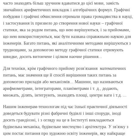
часто знаходять більш зручним вдаватися до цієї мови, замість
звичайних арифметичних викладок і алгебраїчних формул. Графічні
побудови і графічні обчислення отримали права громадянства в науці,
і застосування їх призвело до створення нової науки – графічної
статики, яка за родом питань, що нею вирішуються, і за прийомами,
що нею використовуються, має бути названа справжньою наукою для
інженерів. Багато питань, які аналітичними методами вирішуються з
труднощами, за допомогою методу графічної статики отримують
швидке, досить витончене і цілком наочне рішення...
Для техніки, крім графічного прийому розв'язання математичних
питань, має значення ще й спосіб вирішення таких питань за
допомогою приладів або механізмів... Машини, що називаються
арифмометрами, інтеграторами, планіметрами і т. д., додають,
множать, ділять, інтегрують, знаходять площі, центри ваги і т.д. ...
Нашим інженерам-технологам під час їхньої практичної діяльності
доведеться будувати різні фабричні будівлі і інші споруди, іноді
досить грандіозні, і з огляду на це в Інституті викладаються
будівельна механіка, будівельне мистецтво і архітектура. У зв'язку з
цим постає питання про художню освіту інженерів, яку найкраще