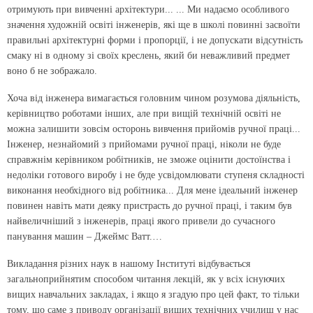
отримують при вивченні архітектури... ... Ми надаємо особливого
значення художній освіті інженерів, які ще в школі повинні засвоїти
правильні архітектурні форми і пропорції, і не допускати відсутність
смаку ні в одному зі своїх креслень, який би неважливий предмет
воно б не зображало.
Хоча від інженера вимагається головним чином розумова діяльність,
керівництво роботами інших, але при вищій технічній освіті не
можна залишити зовсім осторонь вивчення прийомів ручної праці...
Інженер, незнайомий з прийомами ручної праці, ніколи не буде
справжнім керівником робітників, не зможе оцінити достоїнства і
недоліки готового виробу і не буде усвідомлювати ступеня складності
виконання необхідного від робітника... Для мене ідеальний інженер
повинен навіть мати деяку пристрасть до ручної праці, і таким був
найвеличніший з інженерів, праці якого привели до сучасного
панування машин – Джеймс Ватт.…
Викладання різних наук в нашому Інституті відбувається
загальноприйнятим способом читання лекцій, як у всіх існуючих
вищих навчальних закладах, і якщо я згадую про цей факт, то тільки
тому, що саме з приводу організації вищих технічних училищ у нас