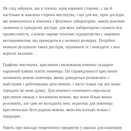
Не слід забувати, що в техніці, крім наукової сторони, є ще й
настільки ж важлива сторона мистецтва, і що для вас, крім дослідів,
які виконуються в хімічних і фізичних лабораторіях, мають важливе
значення ті грандіозні досліди, для яких лабораторією служить вся
промисловість, а кожне окреме технічне підприємство є окремим
експериментом, що проводиться у великих розмірах. Потрібно
вивчати результати таких дослідів, оцінювати їх і виводити з них
корисні вказівки…
Графічні мистецтва, креслення і малювання повинні складати
наріжний камінь освіти інженера. По справедливості креслення
називають мовою інженера, якому доводиться розмовляти з
майстрами і робітниками цією мовою, і часто тільки так він може
передати їм свою думку. Для нижчого технічного персоналу
креслення завжди є іноземною мовою, яку вони більш-менш
розуміють, але самі не володіють нею; водночас для інженера
креслення має бути рідною мовою, якою він володіє вільно і
природно…
Навіть при викладі теоретичних предметів у школах для інженерів