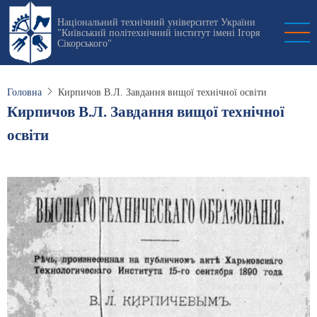
Перейти
Національний технічний університет України
до
"Київський політехнічний інститут імені Ігоря
основного
Сікорського"
вмісту
Головна
Кирпичов В.Л. Завдання вищої технічної освіти
Кирпичов В.Л. Завдання вищої технічної
освіти