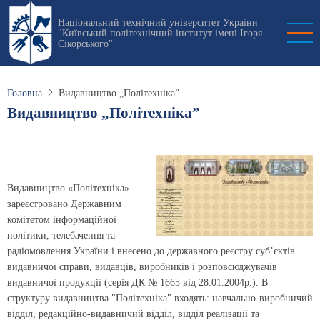
Перейти
Національний технічний університет України
до
"Київський політехнічний інститут імені Ігоря
основного
Сікорського"
вмісту
Головна
Видавництво „Політехніка”
Видавництво „Політехніка”
Видавництво «Політехніка»
зареєстровано Державним
комітетом інформаційної
політики, телебачення та
радіомовлення України і внесено до державного реєстру суб’єктів
видавничої справи, видавців, виробників і розповсюджувачів
видавничої продукції (серія ДК № 1665 від 28.01.2004р.). В
структуру видавництва "Політехніка" входять: навчально-виробничий
відділ, редакційно-видавничий відділ, відділ реалізації та