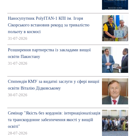
Наносупутник PolyITAN-1 КПІ ім. Ігоря
Сікорського встановив рекорд за тривалістю
польоту в космосі
31-07-2026
Розширення партнерства із закладами вищої
освіти Пакистану
31-07-2026
Стипендія КМУ за видатні заслуги у сфері вищої
освіти Віталію Дідковському
30-07-2026
Семінар "Якість без кордонів: інтернаціоналізація
та транскордонне забезпечення якості у вищій
освіті"
28-07-2026