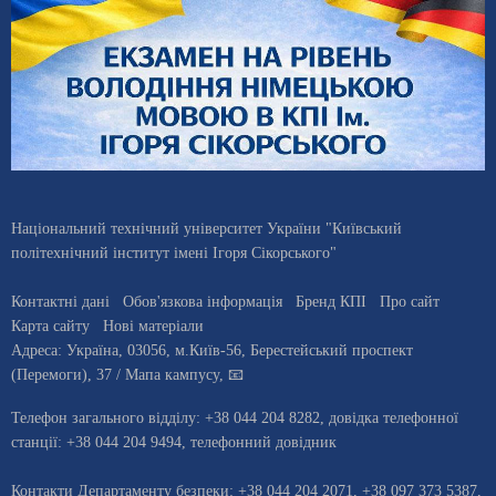
Національний технічний університет України "Київський
політехнічний інститут імені Ігоря Сікорського"
Контактні дані
Обов'язкова інформація
Бренд КПІ
Про сайт
Карта сайту
Нові матеріали
Адреса:
Україна
,
03056
, м.
Київ
-56,
Берестейський проспект
(Перемоги), 37
/ Мапа кампусу
,
📧
Телефон загального відділу:
+38 044 204 8282
, довiдка телефонної
станцiї:
+38 044 204 9494
,
телефонний довідник
Контакти Департаменту безпеки: +38 044 204 2071, +38 097 373 5387,