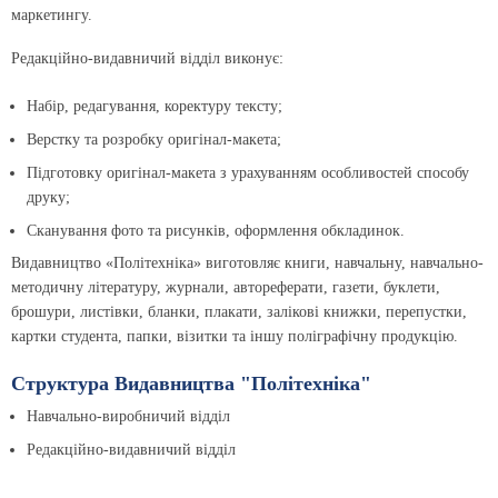
маркетингу.
Редакційно-видавничий відділ виконує:
Набір, редагування, коректуру тексту;
Верстку та розробку оригінал-макета;
Підготовку оригінал-макета з урахуванням особливостей способу
друку;
Сканування фото та рисунків, оформлення обкладинок.
Видавництво «Політехніка» виготовляє книги, навчальну, навчально-
методичну літературу, жуpнали, автореферати, газeти, буклeти,
бpошуpи, листiвки, бланки, плакати, залікові книжки, перепустки,
картки студента, папки, вiзитки та іншу поліграфічну продукцію.
Структура Видавництва "Політехніка"
Навчально-виробничий відділ
Редакційно-видавничий відділ