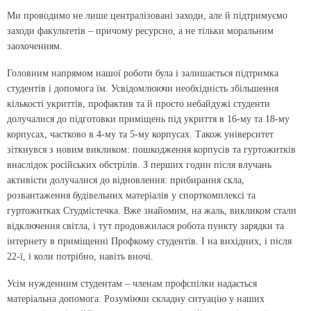
Ми проводимо не лише централізовані заходи, але й підтримуємо
заходи факультетів – причому ресурсно, а не тільки моральним
заохоченням.
Головним напрямом нашої роботи була і залишається підтримка
студентів і допомога їм. Усвідомлюючи необхідність збільшення
кількості укриттів, профактив та й просто небайдужі студенти
долучалися до підготовки приміщень під укриття в 16-му та 18-му
корпусах, частково в 4-му та 5-му корпусах. Також університет
зіткнувся з новим викликом: пошкодження корпусів та гуртожитків
внаслідок ро­сійських обстрілів. З перших годин після влучань
активісти долучалися до відновлення: прибирання скла,
розвантаження будівельних матеріалів у спорткомплексі та
гуртожитках Студмістечка. Вже знайомим, на жаль, викликом стали
відключення світла, і тут продовжилася робота пункту зарядки та
інтернету в приміщенні Профкому студентів. І на вихідних, і після
22-ї, і коли потрібно, навіть вночі.
Усім нужденним студентам – членам профспілки надається
матеріальна допомога. Розуміючи складну ситуацію у наших