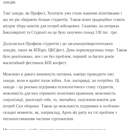
заходів.
Такі заходи, як Профест, Хеллоуін уже стали нашими візитівками і
що не рік збирають більше студентів. Також вони традиційно стають
місцем збору коштів для потреб військових. Скажімо, на вечірках
Бакалаврпаті та Студпаті на це було залу­чено понад 130 тис. грн.
Долучається Профком студентів і до загальноуніверситетських
заходів, таких як КПІарт, ЦКСфест, День першокурсника тощо. Також
було реалізовано, хоч і не без проблем, перший за багато років
масштабний фестиваль КПІ косфест.
Можливо в декого виникнуть питання, навіщо проводити такі
заходи, коли в країні палає війна. Але, насправді, це потрібно. Ці
заходи – це реальна підтримка психологічного стану студентів,
можливість для них отримати позитивні враження, можливість
соціалізації, реалізації себе, та, звичайно, залучення коштів для
потреб Сил оборони. Також це можливість підтримки в особливо
складні моменти, як, наприклад, Apres ski party на тлі проблем з
теплопостачанням частини гуртожитків.