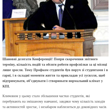
Шановні делегати Конференції!
Попри скорочення звітного
терміну, кількість подій та обсяги роботи профспілки за ці місяці
лише зросли. Тому Профком студентів був поруч зі студентами і в
гарні, і в складні моменти життя та прикладав усі зусилля, щоб
підтримувати, об’єднувати і створювати нормальний клімат у
КПІ.
Ключовим у цьому стало збільшення частки студентів, які
перебувають на змішаному навчанні, завдяки чому кількість заходів
та активностей зростає, і незабаром наблизиться до доковідних часів.