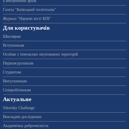
Електронний архів
Газета "Київський політехнік"
Журнал "Наукові вісті КПІ"
Для користувачів
Школярам
Вступникам
Особам з тимчасово окупованих територій
Першокурсникам
Студентам
Випускникам
Співробітникам
Актуальне
Sikorsky Challenge
Викладачі-дослідники
Академічна доброчесність