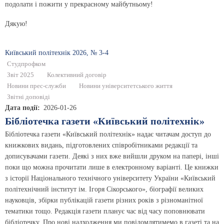
подолати і пожити у прекрасному майбутньому!
Дякую!
Київський полiтехнiк 2026, № 3-4
Студпрофком
Звіт 2025
Колективний договір
Новини прес-служби
Новини університетського життя
Звітні доповіді
Дата події
2026-01-26
Бібліотечка газети «Київський політехнік»
Бібліотечка газети «Київський політехнік» надає читачам доступ до
книжкових видань, підготовлених співробітниками редакції та
дописувачами газети. Деякі з них вже вийшли друком на папері, інші
поки що можна прочитати лише в електронному варіанті. Це книжки
з історії Національного технічного університету України «Київський
політехнічний інститут ім. Ігоря Сікорського», біографії великих
науковців, збірки публікацій газети різних років з різноманітної
тематики тощо. Редакція газети планує час від часу поповнювати
бібліотечку. Про нові надходження ми повідомлятимемо в газеті та на