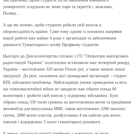
Ми прагнемо, щоби студенти після закінчення навчання в
університеті згадували не лише пари та укриття і, можливо,
Поляну…
А ще ми хочемо, щоби студенти робили свій внесок в
обороноздатність країни. Саме тому одним із основних напрямів
нашої роботи вже майже 4 роки є організація та забезпечення
діяльності Гуманітарного штабу Профкому студентів.
Цьогоріч до Дня волонтерства спільно з ГО "Оператори аматорських
радіостанцій України" політехніки встановили вже четвертий рекорд
України – виготовлено 320 антен Flower pot, а також чимало іншої
продукції. До речі, засновник цієї громадської організації – студент
КПІ, військовослужбовець. Найскладніші умови проведення за весь
час повномасштабної війни не завадили нам зібрати понад 60
волонтерів і зробити свій внесок у підтримку військових. Було
зібрано понад 330 тисяч гривень на виготовлення антен та придбання
автомобіля для випускника ММІ, також виготовлено 3200 окопних
свічок, 2000 антен-хлистів, розбухтовано 4 км кабелю для антен-
павуків і відправлено 5 палет гума­нітарної допомоги.
У межах діяльності комісії профкому з зовнішніх зв`язків,