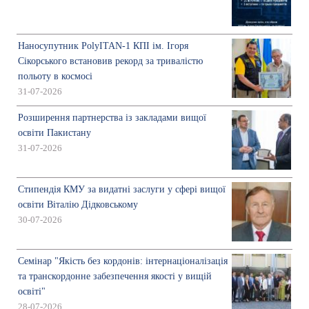
Наносупутник PolyITAN-1 КПІ ім. Ігоря
Сікорського встановив рекорд за тривалістю
польоту в космосі
31-07-2026
Розширення партнерства із закладами вищої
освіти Пакистану
31-07-2026
Стипендія КМУ за видатні заслуги у сфері вищої
освіти Віталію Дідковському
30-07-2026
Семінар "Якість без кордонів: інтернаціоналізація
та транскордонне забезпечення якості у вищій
освіті"
28-07-2026