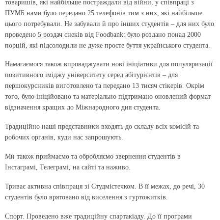
товаришів, які найбільше постраждали від війни, у співпраці з
ПУМБ нами було передано 25 телефонів тим з них, які найбільше
цього потребували. Не забували й про інших студентів – для них було
проведено 5 роздач снеків від Foodbank: було роздано понад 2000
порцій, які підсолодили не дуже просте буття українського студента.
Намагаємося також впроваджувати нові ініціативи для популяризації
позитивного іміджу університету серед абітурієнтів – для
першокурсників виготовлено та пе­редано 13 тисяч стікерів. Окрім
того, було ініційовано та матеріально підтримано оновлений формат
відзначення кращих до Міжнародного дня студента.
Традиційно наші представники входять до складу всіх комісій та
робочих органів, куди нас запрошують.
Ми також приймаємо та обробляємо звернення студентів в
Інстаграмі, Телеграмі, на сайті та наживо.
Триває активна співпраця зі Студмістечком. В її межах, до речі, 30
студентів було врятовано від виселення з гуртожитків.
Спорт. Проведено вже традиційну спартакіаду. До її програми