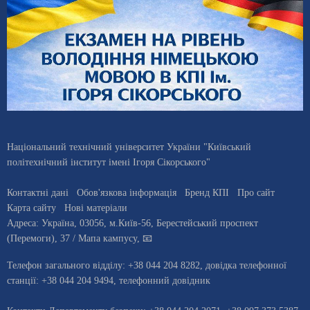
Національний технічний університет України "Київський
політехнічний інститут імені Ігоря Сікорського"
Контактні дані
Обов'язкова інформація
Бренд КПІ
Про сайт
Карта сайту
Нові матеріали
Адреса:
Україна
,
03056
, м.
Київ
-56,
Берестейський проспект
(Перемоги), 37
/ Мапа кампусу
,
📧
Телефон загального відділу:
+38 044 204 8282
, довiдка телефонної
станцiї:
+38 044 204 9494
,
телефонний довідник