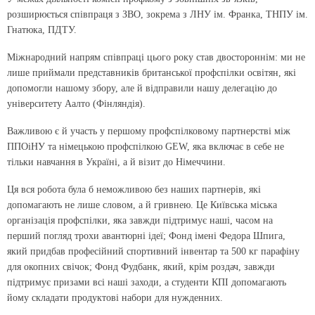
розширюється співпраця з ЗВО, зокрема з ЛНУ ім. Франка, ТНПУ ім.
Гнатюка, ПДТУ.
Міжнародний напрям співпраці цього року став двостороннім: ми не
лише приймали представників британської профспілки освітян, які
допомогли нашому збору, але й відправили нашу делегацію до
університету Аалто (Фінляндія).
Важливою є й участь у першому профспілковому партнерстві між
ППОіНУ та німецькою профспілкою GEW, яка включає в себе не
тільки навчання в Україні, а й візит до Німеччини.
Ця вся робота була б неможливою без наших партнерів, які
допомагають не лише словом, а й гривнею. Це Київська міська
організація профспілки, яка завжди підтримує наші, часом на
перший погляд трохи авантюрні ідеї; Фонд імені Федора Шпига,
який придбав професійний спортивний інвентар та 500 кг парафіну
для окопних свічок; Фонд Фудбанк, який, крім роздач, завжди
підтримує призами всі наші заходи, а студенти КПІ допомагають
йому складати продуктові набори для нужденних.