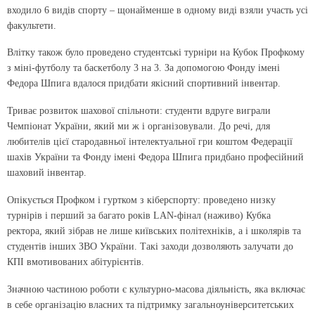
входило 6 видів спорту – щонайменше в одному виді взяли участь усі
факультети.
Влітку також було проведено студентські турніри на Кубок Профкому
з міні-футболу та баскетболу 3 на 3. За допомогою Фонду імені
Федора Шпига вдалося придбати якісний спортивний інвентар.
Триває розвиток шахової спільноти: студенти вдруге виграли
Чемпіонат України, який ми ж і організовували. До речі, для
любителів цієї стародавньої інтелектуальної гри коштом Федерації
шахів України та Фонду імені Федора Шпига придбано професійний
шаховий інвентар.
Опікується Профком і гуртком з кібер­спорту: проведено низку
турнірів і перший за багато років LAN-фінал (наживо) Кубка
ректора, який зібрав не лише київських політехніків, а і школярів та
студентів інших ЗВО України. Такі заходи дозволяють залучати до
КПІ вмотивованих абітурієнтів.
Значною частиною роботи є культурно-масова діяльність, яка включає
в себе орга­нізацію власних та підтримку загальноуніверситетських