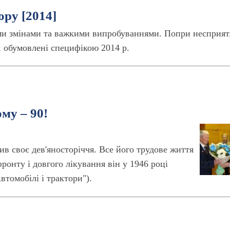
ору [2014]
ми змінами та важкими випробуваннями. Попри несприят
і, обумовлені специфікою 2014 р.
му – 90!
 своє дев'яносторіччя. Все його трудове життя
ронту і довгого лікування він у 1946 році
втомобілі і трактори").