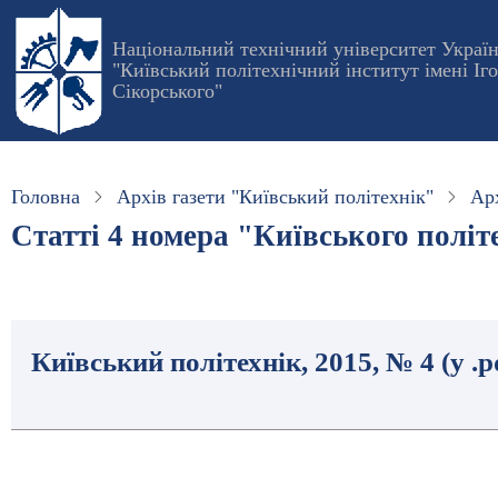
Перейти
до
Національний технічний університет Украї
"Київський політехнічний інститут імені Іг
основного
Сікорського"
вмісту
Головна
Архів газети "Київський політехнік"
Арх
Статті 4 номера "Київського політе
Київський політехнік, 2015, № 4 (у .p