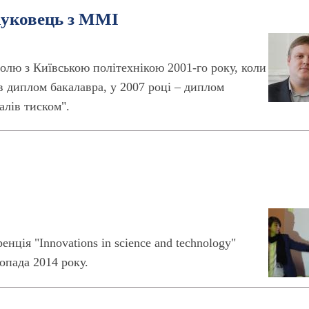
ауковець з ММІ
олю з Київською політехнікою 2001-го року, коли
 диплом бакалавра, у 2007 році – диплом
алів тиском".
ція "Innovations in science and technology"
опада 2014 року.