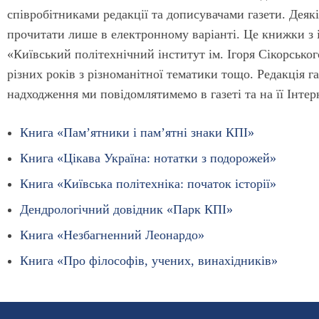
співробітниками редакції та дописувачами газети. Деяк
прочитати лише в електронному варіанті. Це книжки з і
«Київський політехнічний інститут ім. Ігоря Сікорськог
різних років з різноманітної тематики тощо. Редакція г
надходження ми повідомлятимемо в газеті та на її Інтер
Книга «Пам’ятники і пам’ятні знаки КПІ»
Книга «Цікава Україна: нотатки з подорожей»
Книга «Київська політехніка: початок історії»
Дендрологічний довідник «Парк КПІ»
Книга «Незбагненний Леонардо»
Книга «Про філософів, учених, винахідників»