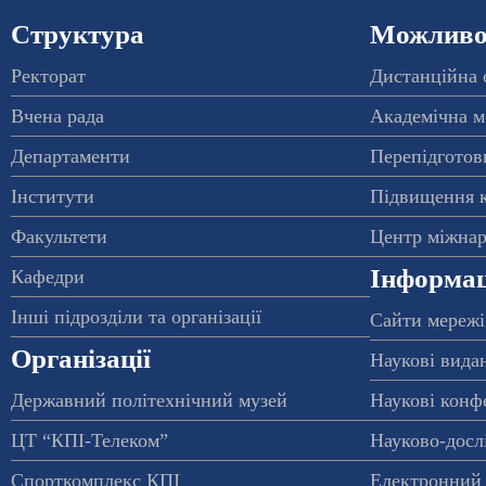
Структура
Можливос
Ректорат
Дистанційна 
Вчена рада
Академічна м
Департаменти
Перепідготовк
Інститути
Підвищення к
Факультети
Центр міжнар
Інформац
Кафедри
Інші підрозділи та організації
Сайти мережі
Організації
Наукові вида
Державний політехнічний музей
Наукові конф
ЦТ “КПІ-Телеком”
Науково-досл
Спорткомплекс КПІ
Електронний 