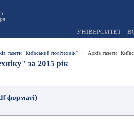
ни
оря
УНІВЕРСИТЕТ
В
ів газети "Київський політехнік"
Архів газети "Київс
хніку" за 2015 рік
df форматі)