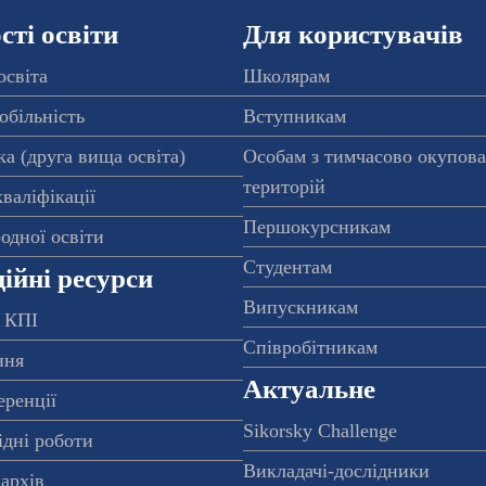
ті освіти
Для користувачів
освіта
Школярам
обільність
Вступникам
а (друга вища освіта)
Особам з тимчасово окупов
територій
валіфікації
Першокурсникам
одної освіти
Студентам
ійні ресурси
Випускникам
 КПІ
Співробітникам
ння
Актуальне
еренції
Sikorsky Challenge
ідні роботи
Викладачі-дослідники
архів