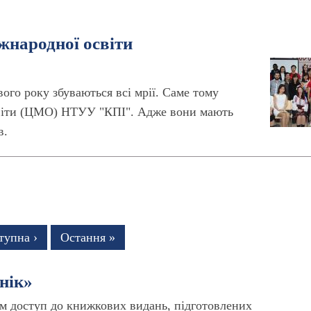
жнародної освіти
вого року збуваються всі мрії. Саме тому
світи (ЦМО) НТУУ "КПІ". Адже вони мають
в.
тупна
тупна ›
Остання
Остання »
рінка
сторінка
нік»
ам доступ до книжкових видань, підготовлених