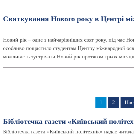
Святкування Нового року в Центрі мі
Новий рік – одне з найчарівніших свят року, під час Но
особливо пощастило студентам Центру міжнародної о
можливість зуст­річати Новий рік протягом трьох місяці
Розбивка
Сторінка
1
Сторінка
2
Нас
Нас
на
сто
сторінки
Бібліотечка газети «Київський політех
Бібліотечка газети «Київський політехнік» надає читач