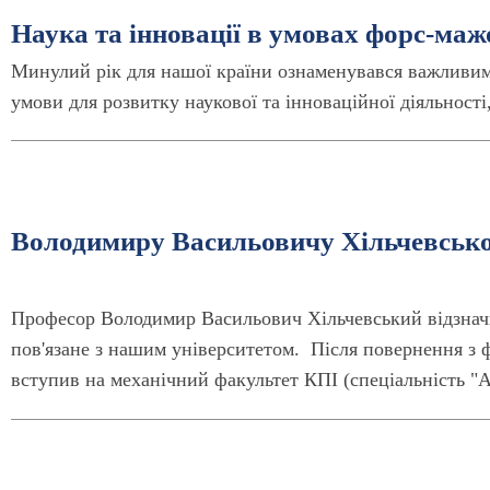
Наука та інновації в умовах форс-маж
Минулий рік для нашої країни ознаменувався важливи
умови для розвитку наукової та інноваційної діяльност
Володимиру Васильовичу Хільчевсько
Професор Володимир Васильович Хільчевський відзначив
пов'язане з нашим університетом. Після повернення з ф
вступив на механічний факультет КПІ (спеціальність "А