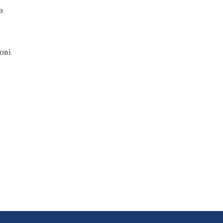
а
ові