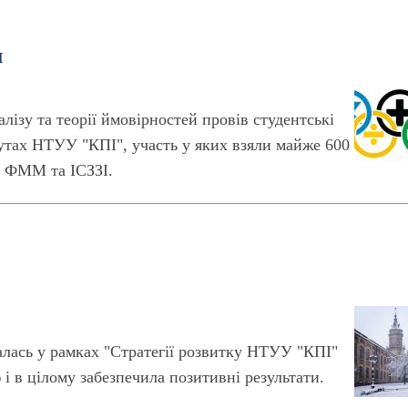
и
лізу та теорії ймовірностей провів студентські
тутах НТУУ "КПІ", участь у яких взяли майже 600
 ФММ та ІСЗЗІ.
алась у рамках "Стратегії розвитку НТУУ "КПІ"
 і в цілому забезпечила позитивні результати.