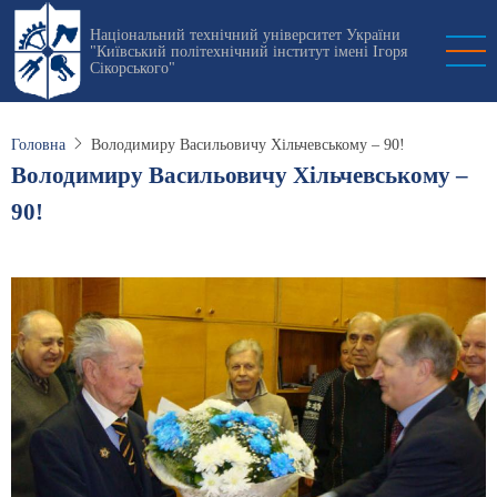
Перейти
Національний технічний університет України
до
"Київський політехнічний інститут імені Ігоря
основного
Сікорського"
вмісту
Головна
Володимиру Васильовичу Хільчевському – 90!
Володимиру Васильовичу Хільчевському –
90!