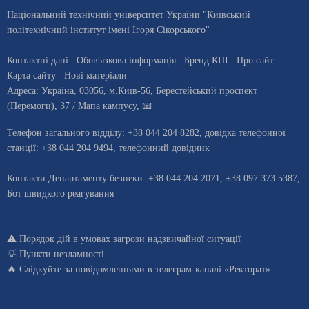
Національний технічний університет України "Київський
політехнічний інститут імені Ігоря Сікорського"
Контактні дані
Обов'язкова інформація
Бренд КПІ
Про сайт
Карта сайту
Нові матеріали
Адреса:
Україна
,
03056
, м.
Київ
-56,
Берестейський проспект
(Перемоги), 37
/ Мапа кампусу
,
📧
Телефон загального відділу:
+38 044 204 8282
, довiдка телефонної
станцiї:
+38 044 204 9494
,
телефонний довідник
Контакти Департаменту безпеки: +38 044 204 2071, +38 097 373 5387,
Бот швидкого реагування
⚠️
Порядок дій в умовах загрози надзвичайної ситуації
💡
Пункти незламності
🔥 Слідкуйте за повідомленнями в
телеграм-каналі «Ректорат»