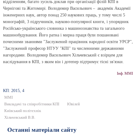
відділенням, багато зусиль доклав при організації філій КПІ в
Чернігові та Житомирі. Володимир Васильович – академік Академії
інженерних наук, автор понад 250 наукових праць, у тому числі 5
монографій, 3 підручників, науково-популярної книги, і упорядник
Російсько-українського словника з машинознавства та загального
машинобудування. Його ратна і мирна праця були пошановані
почесними званнями "Заслужений працівник народної освіти УРСР",
"Заслужений професор НТУУ "КПІ" та численними державними
нагородами. Володимир Васильович Хільчевський є взірцем для
наслідування в КПІ, з яким він і дотепер підтримує тісні зв'язки.
Інф. ММІ
КП: 2015, 4
ММІ
Викладачі та співробітники КПІ
Ювілей
Київський політехнік
Хільчевський В.В.
Останні матеріали сайту