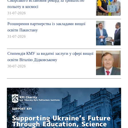
Сікорського встановив рекорд за тривалістю
польоту в космосі
31-07-2026
Розширення партнерства із закладами вищої
освіти Пакистану
31-07-2026
Стипендія КМУ за видатні заслуги у сфері вищої
освіти Віталію Дідковському
30-07-2026