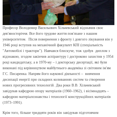
Професор Володимир Васильович Хільчевський відзначив своє
дев'яносторіччя. Все його трудове життя пов'язане з нашим
університетом. Після повернення з фронту і довгого лікування він у
1946 році вступив на механічний факультет КПІ (спеціальність
"Автомобілі і трактори"). Навчався блискуче, тож здобув диплом з
відзнакою, згодом закінчив аспірантуру і достроково захистив у 1954
році кандидатську, а в 1970-му – і докторську дисертації, які були
виконані під керівництвом майбутнього академіка зі світовим ім'ям
Г.С. Писаренка. Напрям його наукової діяльності – вивчення
дисипації енергії при складних коливаннях систем та створення
нових прогресивних технологій. Два роки В.В. Хільчевський
завідував кафедрою опору матеріалів (1960–1962), і вісімнадцять –
кафедрою матеріалознавства і технології конструкційних матеріалів
(1973–1991).
Крім того, більше тридцяти років він завідував підготовчим