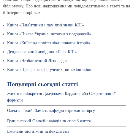
бібліотечку. Про нові надходження ми повідомлятимемо в газеті та на
її Інтернет-сторінках.
Книга «Пам’ятники і пам’ятні знаки КПІ»
Книга «Цікава Україна: нотатки з подорожей»
Книга «Київська політехніка: початок історії»
Дендрологічний довідник «Парк КПІ»
Книга «Незбагненний Леонардо»
Книга «Про філософів, учених, винахідників»
Популярні сьогодні статті
Життя та відкриття Джероламо Кардано, або Секрети однієї
формули
Олекса Тихий. Замість кафедри отримав каторгу
Граціанський Олексій: авіація як спосіб життя
Емблеми інститутів та факультетів