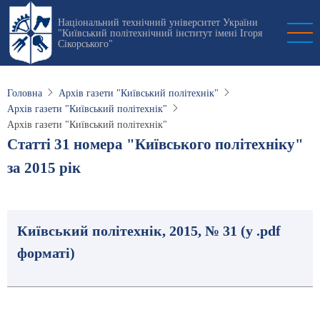
Перейти
Національний технічний університет України
до
"Київський політехнічний інститут імені Ігоря
основного
Сікорського"
вмісту
Головна
Архів газети "Київський політехнік"
Архів газети "Київський політехнік"
Архів газети "Київський політехнік"
Статті 31 номера "Київського політехніку"
за 2015 рік
Київський політехнік, 2015, № 31 (у .pdf
форматі)