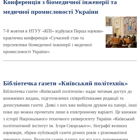
Конференція з біомедичної інженерії та
медичної промисловості України
7-8 жовтня в НТУУ «КПІ» відбулася Перша науково-
практична конференція «Сучасний стан та
перспективи біомедичної інженерії і медичної
промисловості України».
Бібліотечка газети «Київський політехнік»
Бібліотечка газети «Київський політехнік» надає читачам доступ до
книжкових видань, підготовлених співробітниками редакції та
дописувачами газети. Деякі з них вже вийшли друком на папері, інші
поки що можна прочитати лише в електронному варіанті. Це книжки
з історії Національного технічного університету України «Київський
політехнічний інститут ім. Ігоря Сікорського», біографії великих
науковців, збірки публікацій газети різних років з різноманітної
тематики тощо. Редакція газети планує час від часу поповнювати