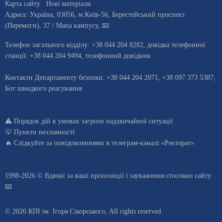
Карта сайту
Нові матеріали
Адреса:
Україна
,
03056
, м.
Київ
-56,
Берестейський проспект
(Перемоги), 37
/ Мапа кампусу
,
📧
Телефон загального відділу:
+38 044 204 8282
, довiдка телефонної
станцiї:
+38 044 204 9494
,
телефонний довідник
Контакти Департаменту безпеки: +38 044 204 2071, +38 097 373 5387,
Бот швидкого реагування
⚠️
Порядок дій в умовах загрози надзвичайної ситуації
💡
Пункти незламності
🔥 Слідкуйте за повідомленнями в
телеграм-каналі «Ректорат»
1998-2026 © Вдячні за ваші
пропозиції і зауваження стосовно сайту
📧
© 2026 КПІ ім. Ігоря Сікорського, All rights reserved.