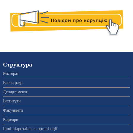
Структура
Ректорат
Вчена рада
Департаменти
Інститути
Факультети
Кафедри
Інші підрозділи та організації