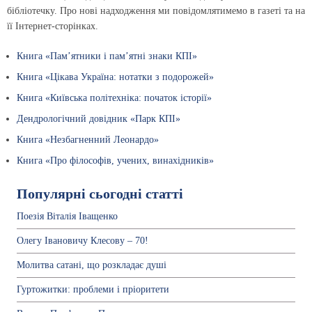
бібліотечку. Про нові надходження ми повідомлятимемо в газеті та на
її Інтернет-сторінках.
Книга «Пам’ятники і пам’ятні знаки КПІ»
Книга «Цікава Україна: нотатки з подорожей»
Книга «Київська політехніка: початок історії»
Дендрологічний довідник «Парк КПІ»
Книга «Незбагненний Леонардо»
Книга «Про філософів, учених, винахідників»
Популярні сьогодні статті
Поезія Віталія Іващенко
Олегу Івановичу Клесову – 70!
Молитва сатані, що розкладає душі
Гуртожитки: проблеми і пріоритети