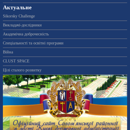
Актуальне
Sikorsky Challenge
Викладачі-дослідники
Академічна доброчесність
Спеціальності та освітні програми
Війна
CLUST SPACE
Цілі сталого розвитку