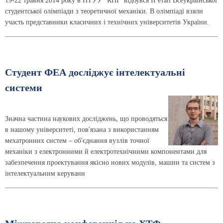
19-22 травня 2014 року в НТУУ "КПІ" відбувся ІІ етап Всеукраїнської
студентської олімпіади з теоретичної механіки. В олімпіаді взяли
участь представники класичних і технічних університетів України.
Студент ФЕА досліджує інтелектуальні
системи
Значна частина наукових досліджень, що проводяться
в нашому університеті, пов'язана з використанням
мехатронних систем – об'єднання вузлів точної
механіки з електронними й електротехнічними компонентами для
забезпечення проектування якісно нових модулів, машин та систем з
інтелектуальним керуванн