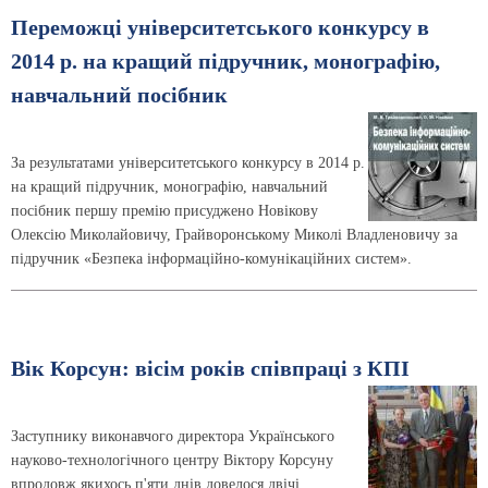
Переможці університетського конкурсу в
2014 р. на кращий підручник, монографію,
навчальний посібник
За результатами університетського конкурсу в 2014 р.
на кращий підручник, монографію, навчальний
посібник першу премію присуджено Новікову
Олексію Миколайовичу, Грайворонському Миколі Владленовичу за
підручник «Безпека інформаційно-комунікаційних систем».
Вік Корсун: вісім років співпраці з КПІ
Заступнику виконавчого директора Українського
науково-технологічного центру Віктору Корсуну
впродовж якихось п'яти днів довелося двічі