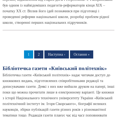
був одним із найвідоміших педагогів-реформаторів кінця XIX –
початку ХХ ст. Вплив його ідей позначився при підготовці і
проведенні реформи національної школи, розробці проблем рідної
школи, створенні перших національних підручників.
Розбивка
на
Сторінка
1
Сторінка
2
Наступна
Наступна ›
Остання
Остання »
сторінка
сторінка
сторінки
Бібліотечка газети «Київський політехнік»
Бібліотечка газети «Київський політехнік» надає читачам доступ до
книжкових видань, підготовлених співробітниками редакції та
дописувачами газети. Деякі з них вже вийшли друком на папері, інші
поки що можна прочитати лише в електронному варіанті. Це книжки
з історії Національного технічного університету України «Київський
політехнічний інститут ім. Ігоря Сікорського», біографії великих
науковців, збірки публікацій газети різних років з різноманітної
тематики тощо. Редакція газети планує час від часу поповнювати