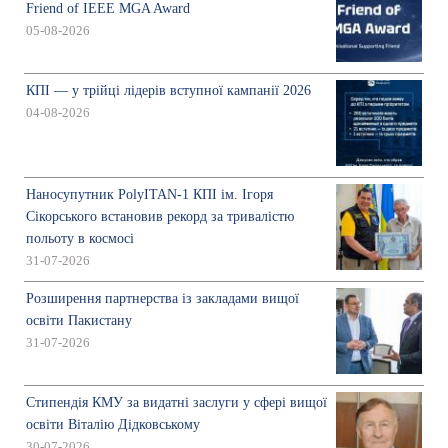
Friend of IEEE MGA Award
05-08-2026
КПІ — у трійці лідерів вступної кампанії 2026
04-08-2026
Наносупутник PolyITAN-1 КПІ ім. Ігоря
Сікорського встановив рекорд за тривалістю
польоту в космосі
31-07-2026
Розширення партнерства із закладами вищої
освіти Пакистану
31-07-2026
Стипендія КМУ за видатні заслуги у сфері вищої
освіти Віталію Дідковському
30-07-2026