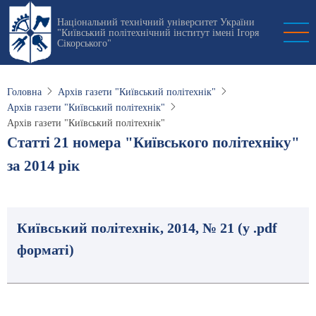
Перейти
Національний технічний університет України
до
"Київський політехнічний інститут імені Ігоря
основного
Сікорського"
вмісту
Головна
Архів газети "Київський політехнік"
Архів газети "Київський політехнік"
Архів газети "Київський політехнік"
Статті 21 номера "Київського політехніку"
за 2014 рік
Київський політехнік, 2014, № 21 (у .pdf
форматі)