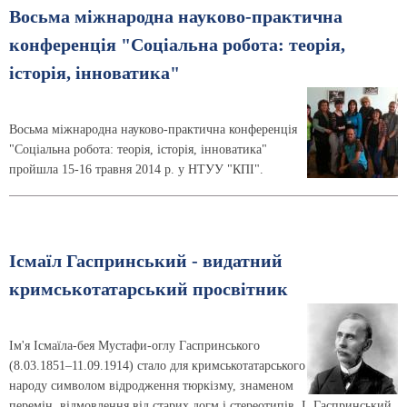
Восьма міжнародна науково-практична
конференція "Соціальна робота: теорія,
історія, інноватика"
Восьма міжнародна науково-практична конференція
"Соціальна робота: теорія, історія, інноватика"
пройшла 15-16 травня 2014 р. у НТУУ "КПІ".
Ісмаїл Гаспринський - видатний
кримськотатарський просвітник
Ім'я Ісмаїла-бея Мустафи-оглу Гаспринського
(8.03.1851–11.09.1914) стало для кримськотатарського
народу символом відродження тюркізму, знаменом
перемін, відмовлення від старих догм і стереотипів. І. Гаспринський