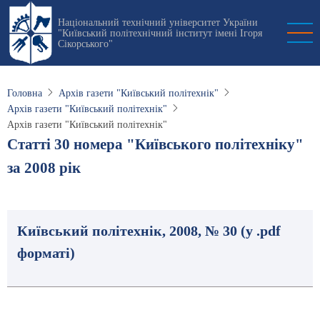
Перейти
Національний технічний університет України
до
"Київський політехнічний інститут імені Ігоря
основного
Сікорського"
вмісту
Головна
Архів газети "Київський політехнік"
Архів газети "Київський політехнік"
Архів газети "Київський політехнік"
Статті 30 номера "Київського політехніку"
за 2008 рік
Київський політехнік, 2008, № 30 (у .pdf
форматі)