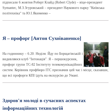
підписали 6 жовтня Роберт Клайд (Robert Clyde) – віце-президент
Symantec, М.З.Згуровський – президент Наукового парку “Київська
політехніка“ та Ю.І.Якименко –
Я – профорг [Антон Сухоіваненко]
На годиннику – 6.20. Неділя. Йду по Борщагівській і
видивляюся клуб “Інтонація”. Я – першокурсник,
профорг групи ТС-82 Інституту телекомунікаційних
систем. Керівник профбюро ІТС призначив цей час і місце, сказавши,
що всі профорги КПІ їдуть на екскурсію до Умані.
Здоров'я молоді в сучасних аспектах
інформаційних технологій