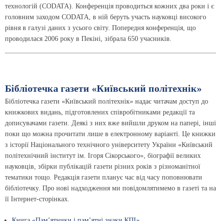
технологій (СODATA). Конференція проводиться кожних два роки і є
головним заходом СODATA, в ній беруть участь науковці високого
рівня в галузі даних з усього світу. Попередня конференція, що
проводилася 2006 року в Пекіні, зібрала 650 учасників.
Бібліотечка газети «Київський політехнік»
Бібліотечка газети «Київський політехнік» надає читачам доступ до
книжкових видань, підготовлених співробітниками редакції та
дописувачами газети. Деякі з них вже вийшли друком на папері, інші
поки що можна прочитати лише в електронному варіанті. Це книжки
з історії Національного технічного університету України «Київський
політехнічний інститут ім. Ігоря Сікорського», біографії великих
науковців, збірки публікацій газети різних років з різноманітної
тематики тощо. Редакція газети планує час від часу поповнювати
бібліотечку. Про нові надходження ми повідомлятимемо в газеті та на
її Інтернет-сторінках.
Книга «Пам’ятники і пам’ятні знаки КПІ»