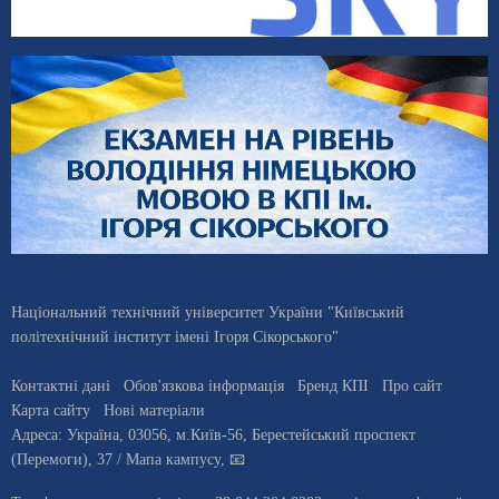
Національний технічний університет України "Київський
політехнічний інститут імені Ігоря Сікорського"
Контактні дані
Обов'язкова інформація
Бренд КПІ
Про сайт
Карта сайту
Нові матеріали
Адреса:
Україна
,
03056
, м.
Київ
-56,
Берестейський проспект
(Перемоги), 37
/ Мапа кампусу
,
📧