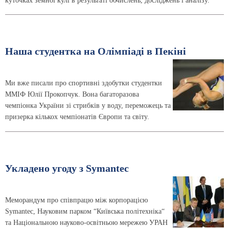
куточках земної кулі в результаті обчислень, досліджень і аналізу.
Наша студентка на Олімпіаді в Пекіні
Ми вже писали про спортивні здобутки студентки
ММІФ Юлії Прокопчук. Вона багаторазова
чемпіонка України зі стрибків у воду, переможець та
призерка кількох чемпіонатів Європи та світу.
Укладено угоду з Symantec
Меморандум про співпрацю між корпорацією
Symantec, Науковим парком “Київська політехніка“
та Національною науково-освітньою мережею УРАН