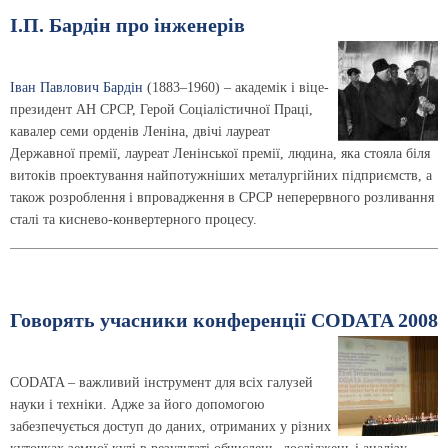
І.П. Бардін про інженерів
Іван Павлович Бардін
(1883–1960) – академік і віце-
президент АН СРСР, Герой Соціалістичної Праці,
кавалер семи орденів Леніна, двічі лауреат
Державної премії, лауреат Ленінської премії, людина, яка стояла біля
витоків проектування найпотужніших металургійних підприємств, а
також розроблення і впровадження в СРСР неперервного розливання
сталі та киснево-конвертерного процесу.
Говорять учасники конференції CODATA 2008
CODATA – важливий інструмент для всіх галузей
науки і техніки. Адже за його допомогою
забезпечується доступ до даних, отриманих у різних