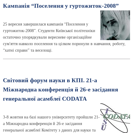
Кампанія “Поселення у гуртожиток-2008”
25 вересня завершилася кампанія “Поселення у
гуртожиток-2008”. Студенти Київської політехніки
остаточно упорядкували вересневе організаційне
сум'яття навколо поселення та цілком поринули в навчання, роботу,
“хатні справи” та веселощі.
Світовий форум науки в КПІ. 21-а
Міжнародна конференція й 26-е засідання
генеральної асамблеї СODATA
3-8 жовтня на базі нашого університету пройшли 21-
а Міжнародна конференція й 26-е засідання
генеральної асамблеї Комітету з даних для науки та