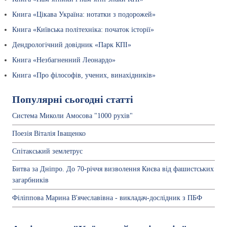
Книга «Цікава Україна: нотатки з подорожей»
Книга «Київська політехніка: початок історії»
Дендрологічний довідник «Парк КПІ»
Книга «Незбагненний Леонардо»
Книга «Про філософів, учених, винахідників»
Популярні сьогодні статті
Система Миколи Амосова "1000 рухів"
Поезія Віталія Іващенко
Спітакський землетрус
Битва за Дніпро. До 70-річчя визволення Києва від фашистських
загарбників
Філіппова Марина В'ячеславівна - викладач-дослідник з ПБФ