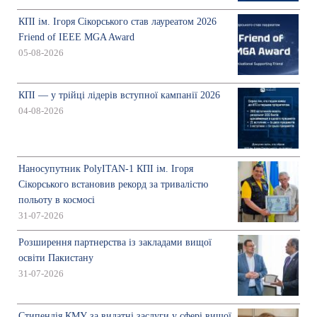
КПІ ім. Ігоря Сікорського став лауреатом 2026
Friend of IEEE MGA Award
05-08-2026
КПІ — у трійці лідерів вступної кампанії 2026
04-08-2026
Наносупутник PolyITAN-1 КПІ ім. Ігоря
Сікорського встановив рекорд за тривалістю
польоту в космосі
31-07-2026
Розширення партнерства із закладами вищої
освіти Пакистану
31-07-2026
Стипендія КМУ за видатні заслуги у сфері вищої