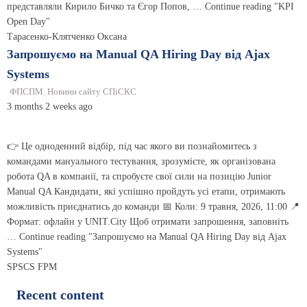
представляли Кирило Бичко та Єгор Попов, … Continue reading "KPI
Open Day"
Тарасенко-Клятченко Оксана
Запрошуємо на Manual QA Hiring Day від Ajax
Systems
ФПСПМ. Новини сайту СПіСКС
3 months 2 weeks ago
👉 Це одноденний відбір, під час якого ви познайомитесь з
командами мануального тестування, зрозумієте, як організована
робота QA в компанії, та спробуєте свої сили на позицію Junior
Manual QA Кандидати, які успішно пройдуть усі етапи, отримають
можливість приєднатись до команди 📅 Коли: 9 травня, 2026, 11:00 📍
Формат: офлайн у UNIT.City Щоб отримати запрошення, заповніть
… Continue reading "Запрошуємо на Manual QA Hiring Day від Ajax
Systems"
SPSCS FPM
Recent content