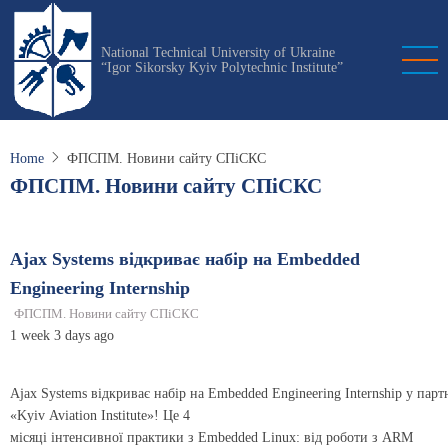
Skip
to
National Technical University of Ukraine
main
“Igor Sikorsky Kyiv Polytechnic Institute”
content
Home
ФПСПМ. Новини сайту СПіСКС
ФПСПМ. Новини сайту СПіСКС
Ajax Systems відкриває набір на Embedded
Engineering Internship
ФПСПМ. Новини сайту СПіСКС
1 week 3 days ago
Ajax Systems відкриває набір на Embedded Engineering Internship у парт
«Kyiv Aviation Institute»! Це 4
місяці інтенсивної практики з Embedded Linux: від роботи з ARM