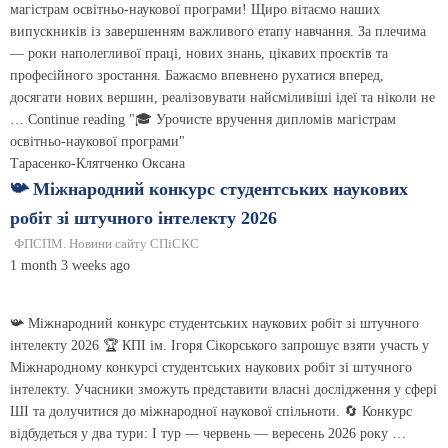
магістрам освітньо-наукової програми! Щиро вітаємо наших
випускників із завершенням важливого етапу навчання. За плечима
— роки наполегливої праці, нових знань, цікавих проєктів та
професійного зростання. Бажаємо впевнено рухатися вперед,
досягати нових вершин, реалізовувати найсміливіші ідеї та ніколи не
… Continue reading "🎓 Урочисте вручення дипломів магістрам
освітньо-наукової програми"
Тарасенко-Клятченко Оксана
📯 Міжнародний конкурс студентських наукових
робіт зі штучного інтелекту 2026
ФПСПМ. Новини сайту СПіСКС
1 month 3 weeks ago
📯 Міжнародний конкурс студентських наукових робіт зі штучного
інтелекту 2026 🏆 КПІ ім. Ігоря Сікорського запрошує взяти участь у
Міжнародному конкурсі студентських наукових робіт зі штучного
інтелекту. Учасники зможуть представити власні дослідження у сфері
ШІ та долучитися до міжнародної наукової спільноти. 🔄 Конкурс
відбудеться у два тури: І тур — червень — вересень 2026 року …