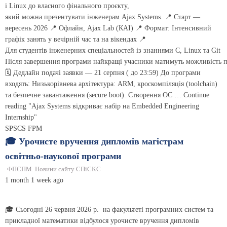
і Linux до власного фінального проєкту,
який можна презентувати інженерам Ajax Systems. 📍 Старт —
вересень 2026 📍 Офлайн, Ajax Lab (КАІ) 📍 Формат: Інтенсивний
графік занять у вечірній час та на вікендах 📍
Для студентів інженерних спеціальностей із знаннями C, Linux та Git
Після завершення програми найкращі учасники матимуть можливість п
🗓️ Дедлайн подачі заявки — 21 серпня ( до 23:59) До програми
входять: Низькорівнева архітектура: ARM, кроскомпіляція (toolchain)
та безпечне завантаження (secure boot). Створення ОС … Continue
reading "Ajax Systems відкриває набір на Embedded Engineering
Internship"
SPSCS FPM
🎓 Урочисте вручення дипломів магістрам
освітньо-наукової програми
ФПСПМ. Новини сайту СПіСКС
1 month 1 week ago
🎓 Сьогодні 26 червня 2026 р. на факультеті програмних систем та
прикладної математики відбулося урочисте вручення дипломів