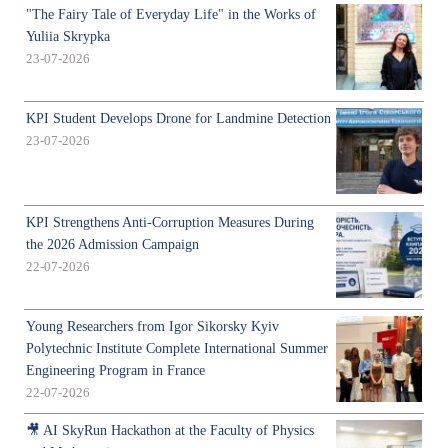
"The Fairy Tale of Everyday Life" in the Works of
Yuliia Skrypka
23-07-2026
KPI Student Develops Drone for Landmine Detection
23-07-2026
KPI Strengthens Anti-Corruption Measures During
the 2026 Admission Campaign
22-07-2026
Young Researchers from Igor Sikorsky Kyiv
Polytechnic Institute Complete International Summer
Engineering Program in France
22-07-2026
🎥 AI SkyRun Hackathon at the Faculty of Physics