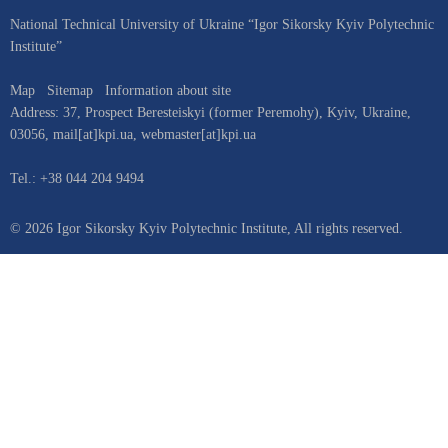
National Technical University of Ukraine “Igor Sikorsky Kyiv Polytechnic
Institute”
Map
Sitemap
Information about site
Address:
37, Prospect Beresteiskyi (former Peremohy)
,
Kyiv
,
Ukraine
,
03056
,
mail[at]kpi.ua
,
webmaster[at]kpi.ua
Tel.:
+38 044 204 9494
© 2026 Igor Sikorsky Kyiv Polytechnic Institute, All rights reserved.