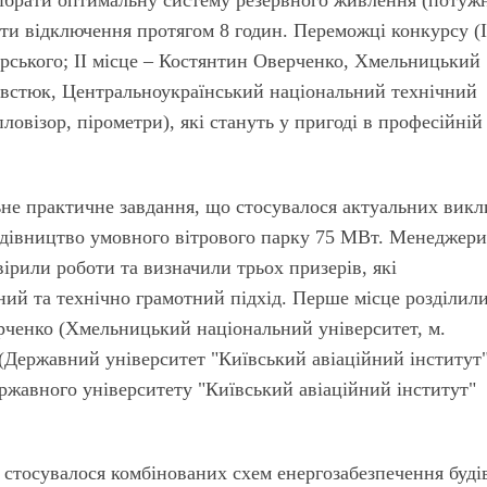
ібрати оптимальну систему резервного живлення (потужн
ити відключення протягом 8 годин. Переможці конкурсу (
орського;
ІІ місце
– Костянтин Оверченко, Хмельницький
овстюк, Центральноукраїнський національний технічний
ловізор, пірометри), які стануть у пригоді в професійній
не практичне завдання, що стосувалося актуальних викл
будівництво умовного вітрового парку 75 МВт. Менеджери
рили роботи та визначили трьох призерів, які
ий та технічно грамотний підхід. Перше місце розділил
рченко (Хмельницький національний університет, м.
Державний університет "Київський авіаційний інститут"
ержавного університету "Київський авіаційний інститут"
 стосувалося комбінованих схем енергозабезпечення буді