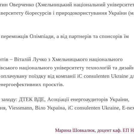
тин Оверченко (Хмельницький національний університе
верситету біоресурсів і природокористування України (м
переможців Олімпіади, а від партнерів та спонсорів їм
ентів – Віталій Лучко з Хмельницького національного
ївського національного університету технологій та дизай
оплачувану поїздку від компанії iC consulenten Ukraine д
енерго­ефективних проєктів.
заходу: ДТЕК ВДЕ, Асоціації енергоаудиторів України,
, Viessmann, Віло Україна, iC consulenten Ukraine, E-nex
Марина Шовкалюк, доцент каф. ЕП 