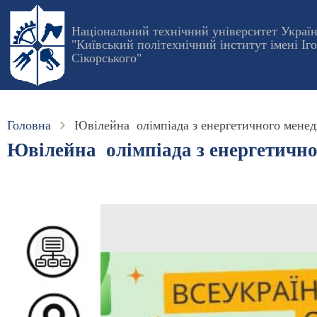
Перейти
до
Національний технічний університет Украї
"Київський політехнічний інститут імені Іг
основного
Сікорського"
вмісту
Головна
Ювілейна олімпіада з енергетичного мене
Ювілейна олімпіада з енергетичн