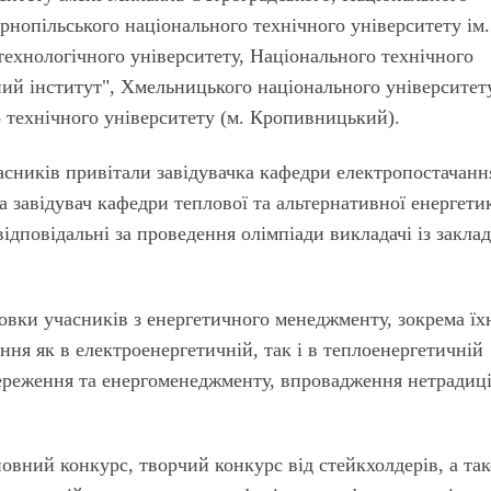
ернопільського національного технічного університету ім.
ехнологіч­ного університету, Національного технічного
ний інститут", Хмельницького національного університет
 технічного університету (м. Кропивницький).
асників привітали завідувачка кафедри елек­тропостачан
 завідувач кафедри теплової та альтернативної енергети
ідповідальні за проведення олімпіади викладачі із заклад
товки учасників з енергетичного менеджменту, зокрема ї
ання як в електроенергетичній, так і в теплоенергетичній
береження та енергоменеджменту, впровадження нетрадиц
овний конкурс, творчий конкурс від стейкхолдерів, а та