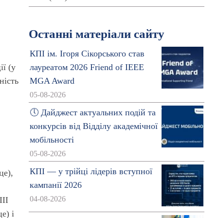
Останні матеріали сайту
КПІ ім. Ігоря Сікорського став
ії (у
лауреатом 2026 Friend of IEEE
ність
MGA Award
05-08-2026
🕔 Дайджест актуальних подій та
конкурсів від Відділу академічної
мобільності
05-08-2026
КПІ — у трійці лідерів вступної
­це)
,
кампанії 2026
04-08-2026
ІІІ
це
) і