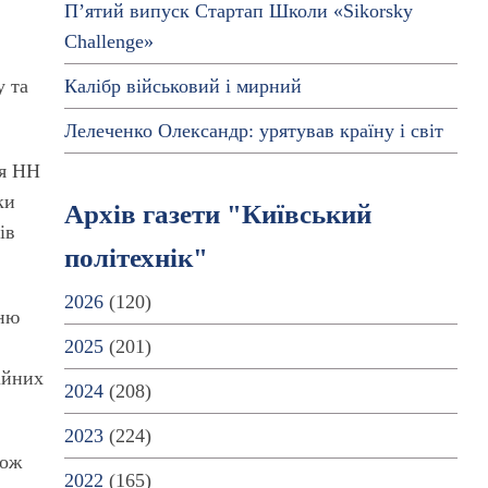
П’ятий випуск Стартап Школи «Sikorsky
Challenge»
Калібр військовий і мирний
у та
Лелеченко Олександр: урятував країну і світ
ня НН
ки
Архів газети "Київський
ів
політехнік"
2026
(120)
хню
2025
(201)
ійних
2024
(208)
2023
(224)
кож
2022
(165)