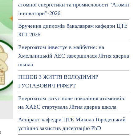
атомної енергетики та промисловості “Атомні
інноватори”-2026
Вручення дипломів бакалаврам кафедри ЦТЕ
КПІ 2026
Енергоатом інвестує в майбутнє: на
Хмельницькій АЕС завершилася Літня ядерна
школа
ПІШОВ З ЖИТТЯ ВОЛОДИМИР
ГУСТАВОВИЧ РІФЕРТ
Енергоатом готує нове покоління атомників:
на ХАЕС стартувала Літня ядерна школа
Аспірант кафедри ЦТЕ Микола Городецький
успішно захистив дисертацію PhD
я