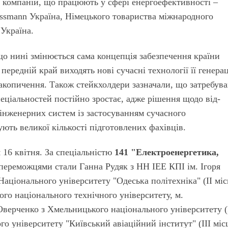
х компаній, що працюють у сфері енергоефективності –
essmann Україна, Німецького товариства міжнародного
 Україна.
о нині змінюється сама концепція забезпечення країни
ередній край виходять нові сучасні технології її генерац
 накопичення. Також стейкхолдери зазначали, що затребува
еціальностей постійно зростає, адже рішення щодо від­
ї інженерних систем із застосуванням сучасного
ють великої кількості підготовлених фахівців.
 16 квітня. За спеціальністю
141 "Електроенергетика,
переможцями стали Ганна Рудяк з НН ІЕЕ КПІ ім. Ігоря
Національного університету "Одеська політехніка"
(ІІ міс
го національного технічного університету, м.
Оверченко з Хмельницького національного університету (
го університету "Київський авіаційний інститут" (
ІІІ міс