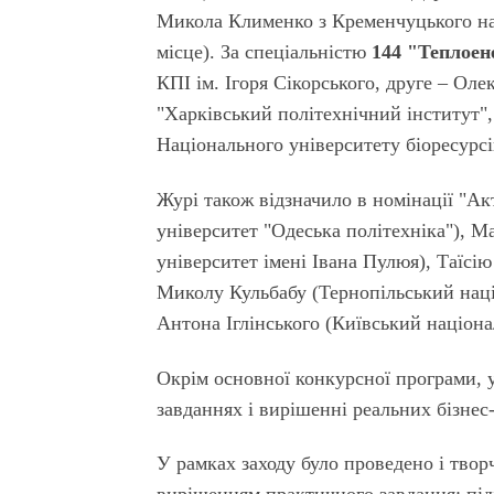
Микола Клименко з Кременчуцького на
місце
). За спеціальністю
144 "Теплоен
КПІ ім. Ігоря Сікорського,
друге
– Олек
"Харківський політехнічний інститут"
Національного університету біоресурсі
Журі також відзначило в номінації
"Ак
університет "Одеська політехніка"), 
університет імені Івана Пулюя), Таїс
Миколу Кульбабу (Тернопільський наці
Антона Іглінського (Київський націона
Окрім основної конкурсної програми, 
завданнях і вирішенні реальних бізнес-
У рамках заходу було проведено і твор