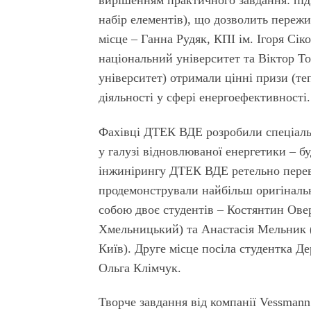
вирішенням практичного завдання: під
набір елементів), що дозволить переж
місце
– Ганна Рудяк, КПІ ім. Ігоря Сік
національний університет та Віктор Т
університет) отримали цінні призи (теп
діяльності у сфері енергоефективності.
Фахівці ДТЕК ВДЕ розробили спеціаль
у галузі відновлюваної енергетики – 
інжинірингу ДТЕК ВДЕ ретельно переві
продемонстрували найбільш оригінальн
собою двоє студентів – Костянтин Ове
Хмельницький) та Анастасія Мельник (
Київ). Друге місце посіла студентка Д
Ольга Клімчук.
Творче завдання від компанії Vessmann