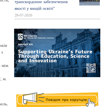
ість,
транскордонне забезпечення
І
якості у вищій освіті"
28-07-2026
иків
 з
и між
, м.
вель.