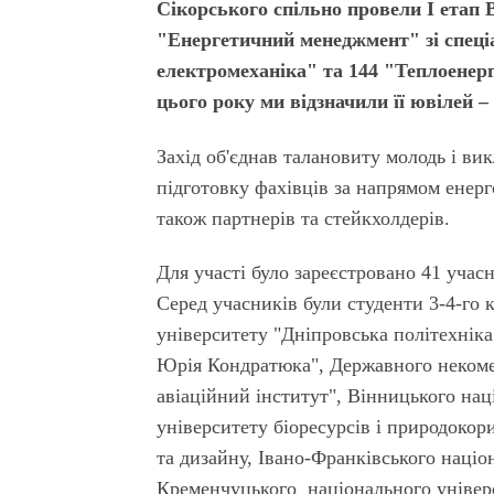
Сікорського спільно провели І етап В
"Енергетичний менеджмент" зі спеціа
електромеханіка" та 144 "Теплоенерг
цього року ми відзначили її ювілей – 
Захід об'єднав талановиту молодь і ви
підготовку фахівців за напрямом енерг
також партнерів та стейкхолдерів.
Для участі було зареєстровано 41 учасн
Серед учасників були студенти 3-4-го 
університету "Дніпровська політехніка
Юрія Кондратюка", Державного некоме
авіаційний інститут", Вінницького нац
університету біоресурсів і природокор
та дизайну, Івано-Франківського націон
Кременчуцького національного універ