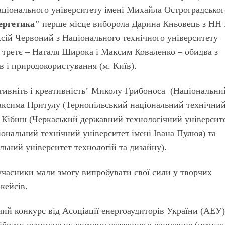
ціонального університету імені Михайла Остроградськог
ергетика"
перше місце
виборола Дарина Кньовець з НН 
сій Червоний з Національного технічного університету
,
третє
– Наталя Широка і Максим Коваленко – обидва з
в і природокористування (м. Київ).
тивніть і креативність"
Миколу Грибоноса (Національни
Максима Притулу (Тернопільський національний технічни
ію Кібиш (Черкаський державний технологічний університе
ональний технічний університет імені Івана Пулюя) та
льний університет технологій та дизайну).
учасники мали змогу випробувати свої сили у творчих
кейсів.
чий конкурс від Асоціації енергоаудиторів України (АЕУ)