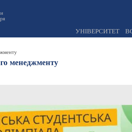
ни
оря
УНІВЕРСИТЕТ
В
джменту
ого менеджменту