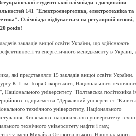
сеукраїнської студентської олімпі­ади з дисципліни
льностей 141 "Електроенер­гетика, електротехніка та
етика". Олімпіада відбувається на регулярній основі, 
20 років!
кладачів закладів вищої освіти України, що здійснюють
оефективності та енергетичного менеджменту в Україні, 
ика, які представляли 15 закладів вищої освіти України.
курсу КПІ ім. Ігоря Сікорського, Національного технічног
", Національного університету "Полтавська політехніка і
рційного підприємства "Державний університет "Київсь
іонального технічного університету, Національного
истування, Київського національного університету техно
ального технічного університету нафти і газу,
ситету імені Михайла Остроградського, Національного