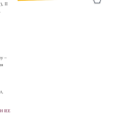
т),
ІІ
.
ну –
ля
t,
НН ІЕЕ