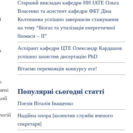
Старший викладач кафедри НН ІАТЕ Ольга
Власенко та асистент кафедри ФБТ Діна
і
Колтишева успішно завершили стажування
на тему “Біогаз та утилізація енергетичної
біомаси – ІІ”
Аспірант кафедри ЦТЕ Олександр Кардашов
а
успішно захистив дисертацію PhD
Вітаємо переможців конкурсу есе!
о
мені
Популярні сьогодні статті
кий
Поезія Віталія Іващенко
логій
Надійна опора [колектив служби вченого
секретаря]