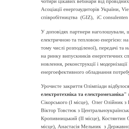
чотири цікавих вебінари від провідни
Асоціації енергоаудиторів України, Vi
співробітництва (GIZ), iC consulenten
У доповідях партнери наголошували, щ
електричною та тепловою енергією: на п
тому числі розподіленої), передачі та
на ринку випускників енергетичних сп
новлення, реконструкції і модернізаці
енергоефективного обладнання потребу
Урочисте закриття Олімпіади відбулося
електротехніка та елек­тромеханіка"
Сікорського
(І місце)
, Олег Олійник з 
Віктор Товстюк з Центральноукраїнсько
Кропивницький (
ІІ місце
), Костянтин 
місце
), Анастасія Мельник з Державно