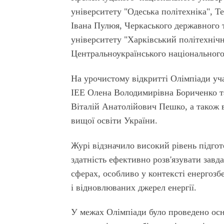
університету "Одеська по­літехніка", Т
Івана Пулюя, Черкаського державного т
університету "Харківський політехніч
Центральноукраїнського національного
На урочистому відкритті Олімпіади уч
ІЕЕ Олена Володими­рівна Бориченко та
Віталій Анатолійович Пешко, а також в
вищої освіти України.
Журі відзначило високий рівень підго
здатність ефективно розв'я­зувати завд
сферах, особливо у контексті енергоз
і відновлюваних джерел енергії.
У межах Олімпіади було проведено осн