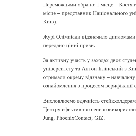
Переможцями обрано:
І місце
– Костян
місце
– представник Національного уні
Київ).
Журі Олімпіади відзначило дипломами 
передано цінні призи.
За активну участь у заходах двоє студ
університету та Антон Іглінський з Ки
отримали окрему відзнаку – навчальну 
озна­йомлення з процесом верифікації 
Висловлюємо вдячність стейкхолдерам 
Центру ефективного енерговикористання
Jung, PhoenixContact, GIZ.