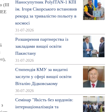
Наносупутник PolyITAN-1 КПІ
о (
ІІІ
ім. Ігоря Сікорського встановив
ІЕЕ
рекорд за тривалістю польоту в
космосі
31-07-2026
Розширення партнерства із
й
закладами вищої освіти
й
Пакистану
т),
31-07-2026
Стипендія КМУ за видатні
заслуги у сфері вищої освіти
Віталію Дідковському
30-07-2026
Семінар "Якість без кордонів:
 з
інтернаціоналізація та