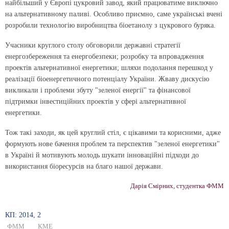
найбільший у Європі цукровий завод, який працюватиме виключно
на альтернативному паливі. Особливо приємно, саме українські вчені
розробили технологію виробництва біоетанолу з цукрового буряка.
Учасники круглого столу обговорили державні стратегії
енергозбереження та енергобезпеки; розробку та впровадження
проектів альтернативної енергетики; шляхи подолання перешкод у
реалізації біоенергетичного потенціалу України. Жваву дискусію
викликали і проблеми збуту "зеленої енергії" та фінансової
підтримки інвестиційних проектів у сфері альтернативної
енергетики.
Тож такі заходи, як цей круглий стіл, є цікавими та корисними, адже
формують нове бачення проблем та перспектив "зеленої енергетики"
в Україні й мотивують молодь шукати інноваційні підходи до
використання біоресурсів на благо нашої держави.
Дарія Смірних, студентка ФММ
КП: 2014, 2
ФММ
КМЕ