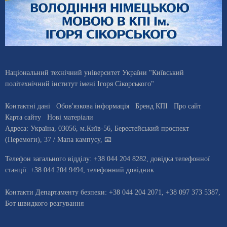
Національний технічний університет України "Київський
політехнічний інститут імені Ігоря Сікорського"
Контактні дані
Обов'язкова інформація
Бренд КПІ
Про сайт
Карта сайту
Нові матеріали
Адреса:
Україна
,
03056
, м.
Київ
-56,
Берестейський проспект
(Перемоги), 37
/ Мапа кампусу
,
📧
Телефон загального відділу:
+38 044 204 8282
, довiдка телефонної
станцiї:
+38 044 204 9494
,
телефонний довідник
Контакти Департаменту безпеки: +38 044 204 2071, +38 097 373 5387,
Бот швидкого реагування