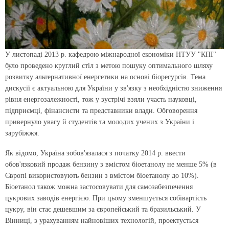
У листопаді 2013 р. кафедрою міжнародної економіки НТУУ "КПІ"
було проведено круглий стіл з метою пошуку оптимального шляху
розвитку альтернативної енергетики на основі біоресурсів. Тема
дискусії є актуальною для України у зв'язку з необхідністю зниження
рівня енергозалежності, тож у зустрічі взяли участь науковці,
підприємці, фінансисти та представники влади. Обговорення
привернуло увагу й студентів та молодих учених з України і
зарубіжжя.
Як відомо, Україна зобов'язалася з початку 2014 р. ввести
обов'язковий продаж бензину з вмістом біоетанолу не менше 5% (в
Європі використовують бензин з вмістом біоетанолу до 10%).
Біоетанол також можна застосовувати для самозабезпечення
цукрових заводів енергією. При цьому зменшується собівартість
цукру, він стає дешевшим за європейський та бразильський. У
Вінниці, з урахуванням найновіших технологій, проектується