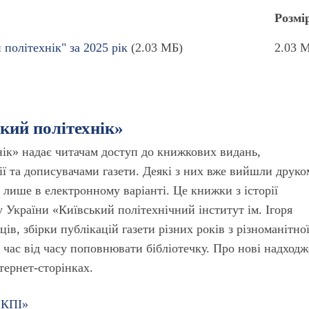
Розмі
 політехнік" за 2025 рік
(2.03 МБ)
2.03 
ький політехнік»
нік» надає читачам доступ до книжкових видань,
ї та дописувачами газети. Деякі з них вже вийшли друко
лише в електронному варіанті. Це книжки з історії
 України «Київський політехнічний інститут ім. Ігоря
ців, збірки публікацій газети різних років з різноманітно
 час від часу поповнювати бібліотечку. Про нові надход
нтернет-сторінках.
 КПІ»