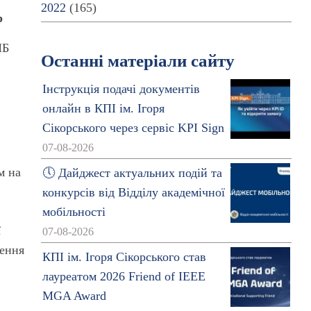
2022
(165)
р
МБ
Останні матеріали сайту
Інструкція подачі документів
онлайн в КПІ ім. Ігоря
Сікорського через сервіс KPI Sign
07-08-2026
м на
🕔 Дайджест актуальних подій та
конкурсів від Відділу академічної
мобільності
ї
07-08-2026
ження
КПІ ім. Ігоря Сікорського став
лауреатом 2026 Friend of IEEE
MGA Award