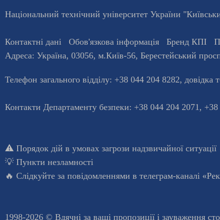
Національний технічний університет України "Київський
Контактні дані
Обов'язкова інформація
Бренд КПІ
П
Адреса:
Україна
,
03056
, м.
Київ
-56,
Берестейський просп
Телефон загального відділу:
+38 044 204 8282
, довiдка 
Контакти Департаменту безпеки: +38 044 204 2071, +38
⚠️
Порядок дій в умовах загрози надзвичайної ситуації
💡
Пункти незламності
🔥 Слідкуйте за повідомленнями в
телеграм-каналі «Ре
1998-2026 © Вдячні за ваші
пропозиції і зауваження ст