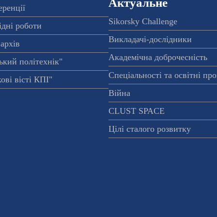
Актуальне
еренції
Sikorsky Challenge
ідні роботи
Викладачі-дослідники
архів
Академічна доброчесність
ький політехнік"
Спеціальності та освітні пр
ові вісті КПІ"
Війна
CLUST SPACE
Цілі сталого розвитку