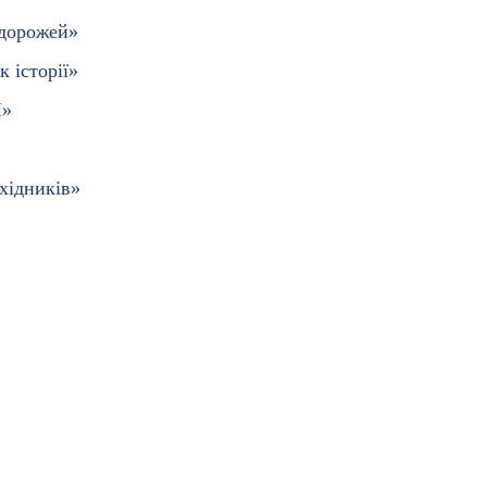
одорожей»
к історії»
І»
хідників»