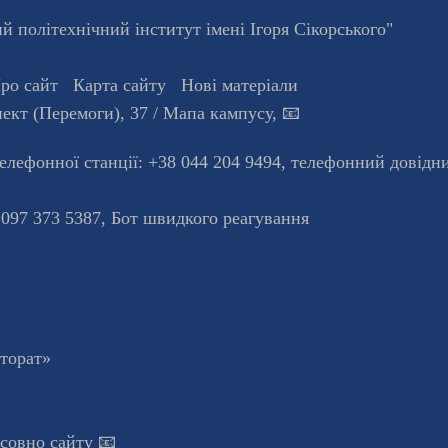
 політехнічний інститут імені Ігоря Сікорського"
ро сайт
Карта сайту
Нові матеріали
ект (Перемоги), 37
/ Мапа кампусу
,
📧
телефонної станцiї:
+38 044 204 9494
,
телефонний довідн
 097 373 5387,
Бот швидкого реагування
кторат»
осовно сайту 📧