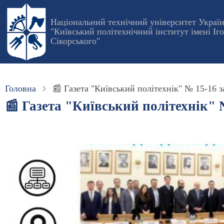
Перейти
до
Національний технічний університет Украї
"Київський політехнічний інститут імені Іг
основного
Сікорського"
вмісту
Головна
📰 Газета "Київський політехнік" № 15-16 за
📰 Газета "Київський політехнік" №