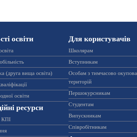
ті освіти
Для користувачів
освіта
Школярам
обільність
Вступникам
а (друга вища освіта)
Особам з тимчасово окупов
територій
валіфікації
Першокурсникам
одної освіти
Студентам
ійні ресурси
Випускникам
 КПІ
Співробітникам
ння