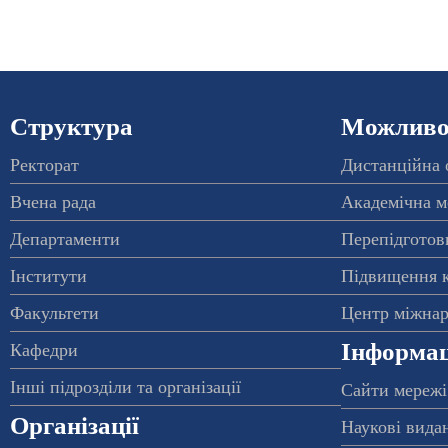
Структура
Можливос
Ректорат
Дистанційна 
Вчена рада
Академічна м
Департаменти
Перепідготовк
Інститути
Підвищення к
Факультети
Центр міжнар
Інформац
Кафедри
Інші підрозділи та організації
Сайти мережі
Організації
Наукові вида