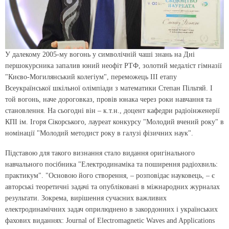
У далекому 2005-му вогонь у символічній чаші знань на Дні
першокурсника запалив юний неофіт РТФ, золотий медаліст гімназії
"Києво-Могилянський колегіум", переможець III етапу
Всеукраїнської шкільної олімпіади з математики Степан Пільтяй. І
той вогонь, наче дороговказ, провів юнака через роки навчання та
становлення. На сьогодні він – к.т.н., доцент кафедри радіоінженерії
КПІ ім. Ігоря Сікорського, лауреат конкурсу "Молодий вчений року" в
номінації "Молодий методист року в галузі фізичних наук".
Підставою для такого визнання стало видання оригінального
навчального посібника "Електродинаміка та поширення радіохвиль:
практикум". "Основою його створення, – розповідає науковець, – є
авторські теоретичні задачі та опубліковані в міжнародних журналах
результати. Зокрема, вирішення сучасних важливих
електродинамічних задач оприлюднено в закордонних і українських
фахових виданнях: Journal of Electromagnetic Waves and Applications