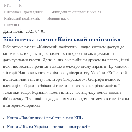
РТФ
РІ
Викладачі - дослідники
Викладачі та співробітники КПІ
Київський політехнік
Новини науки
Пільтяй С.І.
Дата події
2021-04-01
Бібліотечка газети «Київський політехнік»
Бібліотечка газети «Київський політехнік» надає читачам доступ до
книжкових видань, підготовлених співробітниками редакції та
дописувачами газети. Деякі з них вже вийшли друком на папері, інші
поки що можна прочитати лише в електронному варіанті. Це книжки
з історії Національного технічного університету України «Київський
політехнічний інститут ім. Ігоря Сікорського», біографії великих
науковців, збірки публікацій газети різних років з різноманітної
тематики тощо. Редакція газети планує час від часу поповнювати
бібліотечку. Про нові надходження ми повідомлятимемо в газеті та на
її Інтернет-сторінках.
Книга «Пам’ятники і пам’ятні знаки КПІ»
Книга «Цікава Україна: нотатки з подорожей»