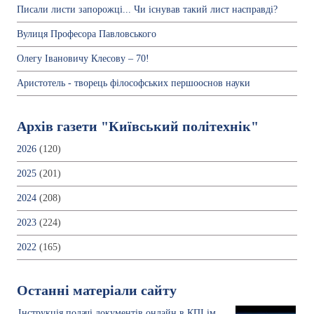
Писали листи запорожці... Чи існував такий лист насправді?
Вулиця Професора Павловського
Олегу Івановичу Клесову – 70!
Аристотель - творець філософських першооснов науки
Архів газети "Київський політехнік"
2026
(120)
2025
(201)
2024
(208)
2023
(224)
2022
(165)
Останні матеріали сайту
Інструкція подачі документів онлайн в КПІ ім.