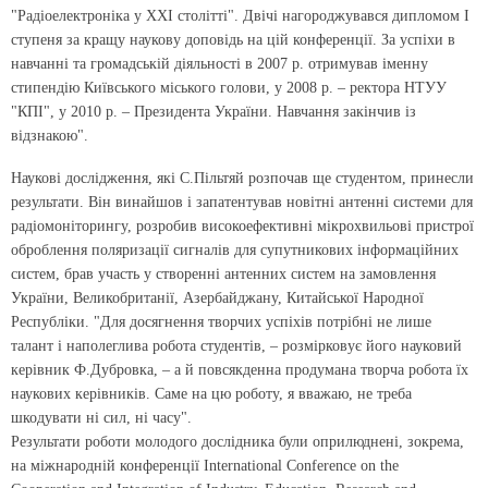
"Радіоелектроніка у ХХІ столітті". Двічі нагороджувався дипломом I
ступеня за кращу наукову доповідь на цій конференції. За успіхи в
навчанні та громадській діяльності в 2007 р. отримував іменну
стипендію Київського міського голови, у 2008 р. – ректора НТУУ
"КПІ", у 2010 р. – Президента України. Навчання закінчив із
відзнакою".
Наукові дослідження, які С.Пільтяй розпочав ще студентом, принесли
результати. Він винайшов і запатентував новітні антенні системи для
радіомоніторингу, розробив високоефективні мікрохвильові пристрої
оброблення поляризації сигналів для супутникових інформаційних
систем, брав участь у створенні антенних систем на замовлення
України, Великобританії, Азербайджану, Китайської Народної
Республіки. "Для досягнення творчих успіхів потрібні не лише
талант і наполеглива робота студентів, – розмірковує його науковий
керівник Ф.Дубровка, – а й повсякденна продумана творча робота їх
наукових керівників. Саме на цю роботу, я вважаю, не треба
шкодувати ні сил, ні часу".
Результати роботи молодого дослідника були оприлюднені, зокрема,
на міжнародній конференції International Conference on the