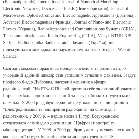
(Великобританія), International Journal of Numerical Modelling:
Electronic Networks, Devices and Fields (Великобританія), Journal of
Microwaves, Optoelectronics and Electromagnetic Applications (Бразилія),
Advanced Electromagnetics (Франція), Journal of Nano- and Electronic
Physics (Україна), Radioelectronics and Communications Systems (США),
Telecommunications and Radio Engineering (США), Visnyk NTUU KPI
Seriia – Radiotekhnika Radioaparatobuduvannia (Україна), що
індексуються в міжнародних наукометричних базах Scopus і Web of
Science".
Сьогодні можемо порадіти за молодого вченого та розповісти, як
учорашній здібний школяр став успішним сучасним фахівцем. Згадує
професор Федір Дубровка, науковий керівник кафедри
радіоінженерії: "На РТФ С.Пільтяй проявив себе як активний учасник
і призер міжнародних конференцій та всеукраїнських студентських
олімпіад. У 2008 р. здобув перше місце у змаганнях з дисципліни
"Електродинаміка та поширення радіохвиль" на олімпіаді з
радіотехніки, у 2009 р. – перше місце в ІІ турі Всеукраїнської
студентської олімпіади з дисципліни "Цифрові пристрої та
мікропроцесори". У 2008 та 2009 рр. брав участь у науково-технічній
конференції студентів, аспірантів та молодих учених РТФ