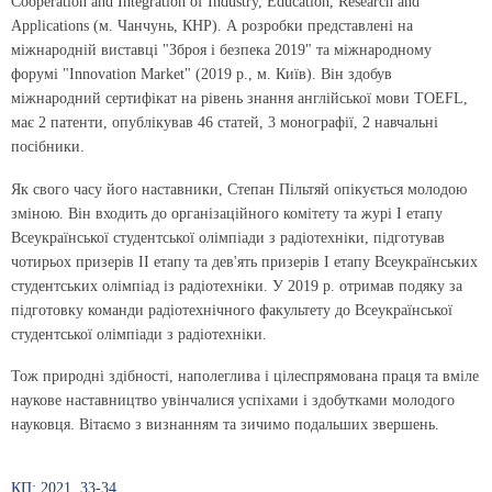
Cooperation and Integration of Industry, Education, Research and
Applications (м. Чанчунь, КНР). А розробки представлені на
міжнародній виставці "Зброя і безпека 2019" та міжнародному
форумі "Innovation Market" (2019 р., м. Київ). Він здобув
міжнародний сертифікат на рівень знання англійської мови TOEFL,
має 2 патенти, опублікував 46 статей, 3 монографії, 2 навчальні
посібники.
Як свого часу його наставники, Степан Пільтяй опікується молодою
зміною. Він входить до організаційного комітету та журі І етапу
Всеукраїнської студентської олімпіади з радіотехніки, підготував
чотирьох призерів ІІ етапу та дев'ять призерів І етапу Всеукраїнських
студентських олімпіад із радіотехніки. У 2019 р. отримав подяку за
підготовку команди радіотехнічного факультету до Всеукраїнської
студентської олімпіади з радіотехніки.
Тож природні здібності, наполеглива і цілеспрямована праця та вміле
наукове наставництво увінчалися успіхами і здобутками молодого
науковця. Вітаємо з визнанням та зичимо подальших звершень.
КП: 2021, 33-34