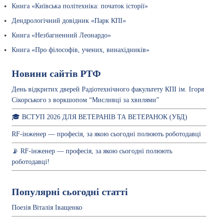
Книга «Київська політехніка: початок історії»
Дендрологічний довідник «Парк КПІ»
Книга «Незбагненний Леонардо»
Книга «Про філософів, учених, винахідників»
Новини сайтів РТФ
День відкритих дверей Радіотехнічного факультету КПІ ім. Ігоря
Сікорського з воркшопом “Мисливці за хвилями”
🎓 ВСТУП 2026 ДЛЯ ВЕТЕРАНІВ ТА ВЕТЕРАНОК (УБД)
RF-інженер — професія, за якою сьогодні полюють роботодавці
📡 RF-інженер — професія, за якою сьогодні полюють
роботодавці!
Популярні сьогодні статті
Поезія Віталія Іващенко