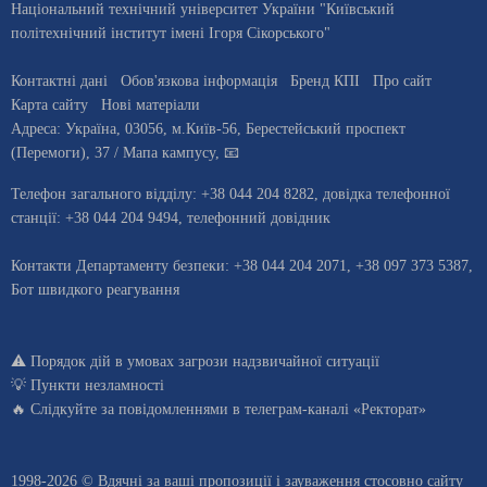
Національний технічний університет України "Київський
політехнічний інститут імені Ігоря Сікорського"
Контактні дані
Обов'язкова інформація
Бренд КПІ
Про сайт
Карта сайту
Нові матеріали
Адреса:
Україна
,
03056
, м.
Київ
-56,
Берестейський проспект
(Перемоги), 37
/ Мапа кампусу
,
📧
Телефон загального відділу:
+38 044 204 8282
, довiдка телефонної
станцiї:
+38 044 204 9494
,
телефонний довідник
Контакти Департаменту безпеки: +38 044 204 2071, +38 097 373 5387,
Бот швидкого реагування
⚠️
Порядок дій в умовах загрози надзвичайної ситуації
💡
Пункти незламності
🔥 Слідкуйте за повідомленнями в
телеграм-каналі «Ректорат»
1998-2026 © Вдячні за ваші
пропозиції і зауваження стосовно сайту