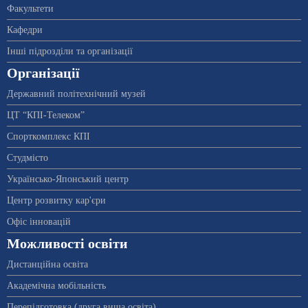
Факультети
Кафедри
Інші підрозділи та організації
Організації
Державний політехнічний музей
ЦТ “КПІ-Телеком”
Спорткомплекс КПІ
Студмісто
Українсько-Японський центр
Центр розвитку кар'єри
Офіс інновацій
Можливості освіти
Дистанційна освіта
Академічна мобільність
Перепідготовка (друга вища освіта)