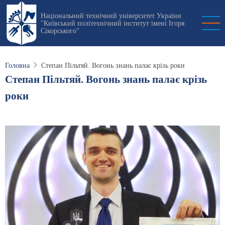
Перейти
Національний технічний університет України
до
"Київський політехнічний інститут імені Ігоря
основного
Сікорського"
вмісту
Головна
Степан Пільтяй. Вогонь знань палає крізь роки
Степан Пільтяй. Вогонь знань палає крізь
роки