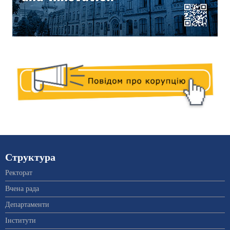
Структура
Ректорат
Вчена рада
Департаменти
Інститути