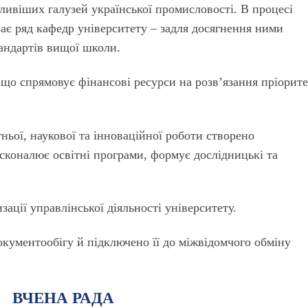
ливіших галузей української промисловості. В процесі
ає ряд кафедр університету – задля досягнення ними
тандартів вищої школи.
 що спрямовує фінансові ресурси на розв’язання пріорит
тньої, наукової та інноваційної роботи створено
сконалює освітні програми, формує дослідницькі та
ації управлінської діяльності університету.
кументообігу й підключено її до міжвідомчого обміну
ВЧЕНА РАДА