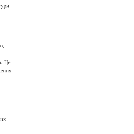
тури
ю,
а. Це
ження
них