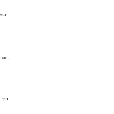
рми
коли,
 грн