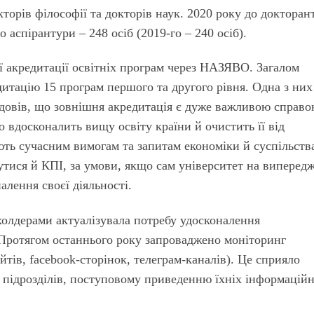
кторів філософії та докторів наук. 2020 року до докторан
до аспірантури – 248 осіб (2019-го – 240 осіб).
ї акредитації освітніх програм через НАЗЯВО. Загалом
тацію 15 програм першого та другого рівня. Одна з них
довів, що зовнішня акредитація є дуже важливою справо
о вдосконалить вищу освіту країни й очистить її від
ають сучасним вимогам та запитам економіки й суспільств
ися й КПІ, за умови, якщо сам університет на виперед
алення своєї діяльності.
ейхолдерами актуалізувала потребу удосконалення
 Протягом останнього року запроваджено моніторинг
йтів, facebook-сторінок, телеграм-каналів). Це сприяло
 підрозділів, поступовому приведенню їхніх інформацій