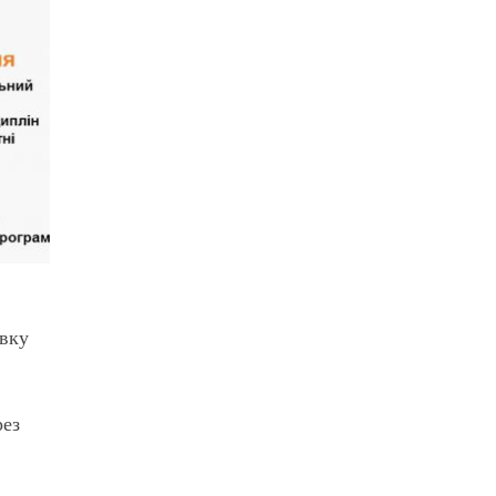
овку
рез