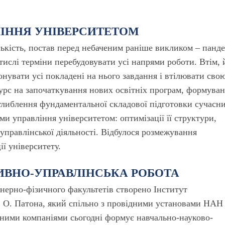
ІННЯ УНІВЕРСИТЕТОМ
дськість, постав перед небаченим раніше викликом – панд
ислі терміни перебудовувати усі напрями роботи. Втім, 
нувати усі покладені на нього завдання і втілювати сво
курс на започаткування нових освітніх програм, формува
глиблення фундаментальної складової підготовки сучасн
и управління університетом: оптимізації її структури,
управлінської діяльності. Відбулося розмежування
ії університету.
ИВНО-УПРАВЛІНСЬКА РОБОТА
енерно-фізичного факультетів створено Інститут
Є. О. Патона, який спільно з провідними установами НАН
ними компаніями сьогодні формує навчально-науково-