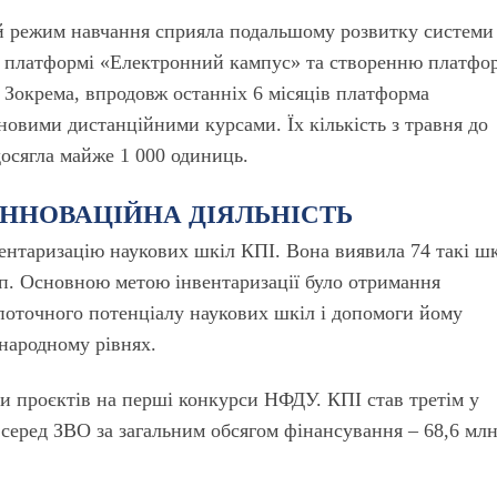
ий режим навчання сприяла подальшому розвитку системи
на платформі «Електронний кампус» та створенню платфо
 Зокрема, впродовж останніх 6 місяців платформа
овими дистанційними курсами. Їх кількість з травня до
досягла майже 1 000 одиниць.
ІННОВАЦІЙНА ДІЯЛЬНІСТЬ
вентаризацію наукових шкіл КПІ. Вона виявила 74 такі ш
уп. Основною метою інвентаризації було отримання
поточного потенціалу наукових шкіл і допомоги йому
жнародному рівнях.
ки проєктів на перші конкурси НФДУ. КПІ став третім у
 серед ЗВО за загальним обсягом фінансування – 68,6 млн