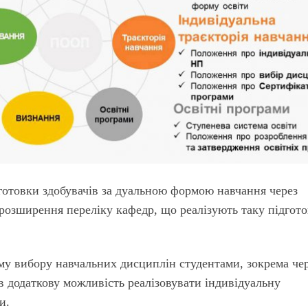
готовки здобувачів за дуальною формою навчання через
розширення переліку кафедр, що реалізують таку підгот
му вибору навчальних дисциплін студентами, зокрема че
в додаткову можливість реалізовувати індивідуальну
и.