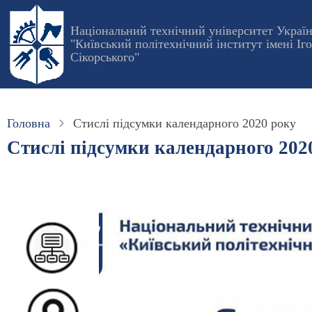
Перейти
до
Національний технічний університет Украї
"Київський політехнічний інститут імені Іг
основного
Сікорського"
вмісту
Головна
Стислі підсумки календарного 2020 року
Стислі підсумки календарного 202