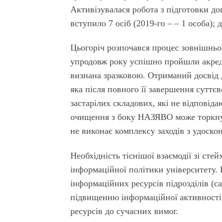
Активізувалася робота з підготовки до
вступило 7 осіб (2019-го – – 1 особа); 
Цьогоріч розпочався процес зовнішньо
упродовж року успішно пройшли акреди
визнана зразковою. Отриманий досвід 
яка після повного її завершення суттєв
застарілих складових, які не відповід
очищення з боку НАЗЯВО може торкнут
не виконає комплексу заходів з удоскон
Необхідність тіснішої взаємодії зі ст
інформаційної політики університету.
інформаційних ресурсів підрозділів (са
підвищенню інформаційної активності
ресурсів до сучасних вимог.