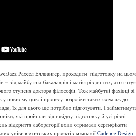
erJazz Рассел Еллвангер, проходити підготовку на цьом
в – від майбутніх бакалаврів і магістрів до тих, хто готує
ового ступеня доктора філософії. Тож майбутні фахівці зі
ть у повному циклі процесу розробки таких схем аж до
да, їх для цього ще потрібно підготувати. І займатимут
оніки, які пройшли відповідну підготовку й усі рівні
ень відкриття лабораторії вони отримали сертифікати
ьних університетських проєктів компанії
Cadence Design