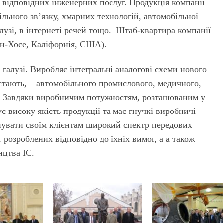
 відповідних інженерних послуг. Продукція компанії
ільного зв’язку, хмарних технологій, автомобільної
алузі, в інтернеті речей тощо. Штаб-квартира компанії
ан-Хосе, Каліфорнія, США).
й галузі. Виробляє інтегральні аналогові схеми нового
остають, – автомобільного промислового, медичного,
. Завдяки виробничим потужностям, розташованим у
ує високу якість продукції та має гнучкі виробничі
нувати своїм клієнтам широкий спектр передових
 розроблених відповідно до їхніх вимог, а а також
ицтва ІС.