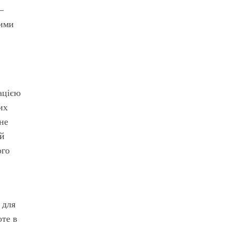
–
кими
ацією
их
 не
ий
ого
 для
оте в