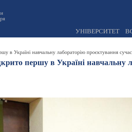
ни
оря
УНІВЕРСИТЕТ
В
ершу в Україні навчальну лабораторію проєктування суча
дкрито першу в Україні навчальну 