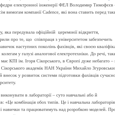
афедри електронної інженерії ФЕЛ Володимир Тимофєєв 
усім вимогам компанії Cadence, які вона ставить перед та
ту, яка передувала офіційній церемонії відкриття,
рили про те, що співпраця з університетом забезпечить
навичок наступних поколінь фахівців, які своєю кваліфік
колегам у галузі аналогової електротехніки. До речі, так
має КПІ ім. Ігоря Сікорського, в Європі дуже небагато –
ря Сікорського академік НАН України Михайло Згуровськ
й внесок у розвиток системи підготовки фахівців сучасн
ерситету.
 виконувати в лабораторії – суто навчальні або й
в: «Це комбінація обох типів. Це і навчальна лабораторія
ні навички та працюватимуть над розробкою моделей. Пр