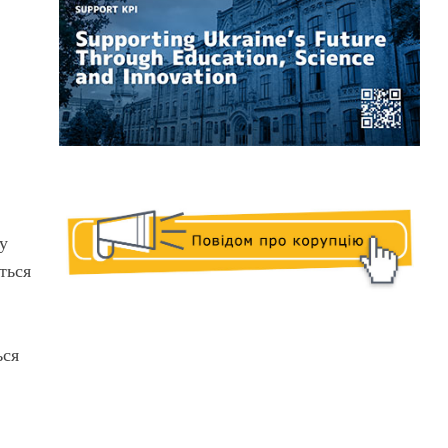
у
ться
ься