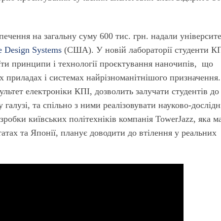
печення на загальну суму 600 тис. грн. надали університ
e Design Systems
(США). У новій лабораторії студенти КП
оїти принципи і технології проєктування наночипів, що
х приладах і системах найрізноманітнішого призначення.
ультет електроніки КПІ, дозволить залучати студентів до
галузі, та спільно з ними реалізовувати науково-дослідн
зробки київських політехніків компанія TowerJazz, яка м
атах та Японії, планує доводити до втілення у реальних