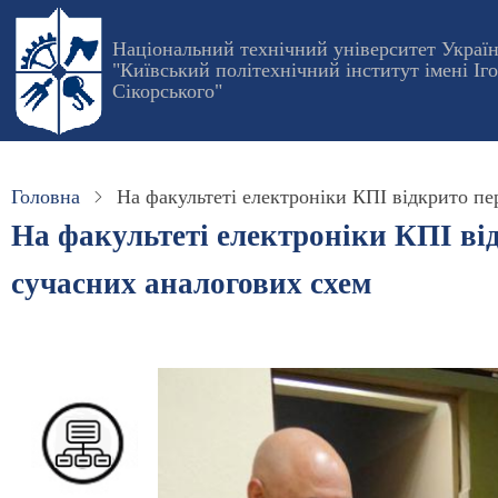
Перейти
до
Національний технічний університет Украї
"Київський політехнічний інститут імені Іг
основного
Сікорського"
вмісту
Головна
На факультеті електроніки КПІ відкрито п
На факультеті електроніки КПІ ві
сучасних аналогових схем