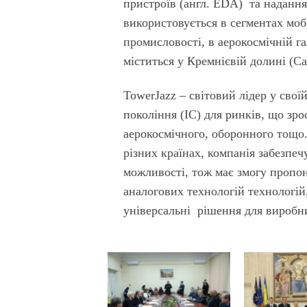
пристроїв (англ. EDA) та надання
використовується в сегментах моб
промисловості, в аерокосмічній г
міститься у Кремнієвій долині (С
TowerJazz – світовий лідер у свої
покоління (ІС) для ринків, що зр
аерокосмічного, оборонного тощо
різних країнах, компанія забезпеч
можливості, тож має змогу пропо
аналогових технологій технологій,
універсальні рішення для виробн