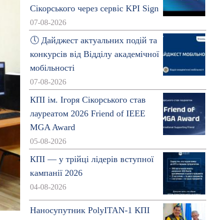
Сікорського через сервіс KPI Sign
07-08-2026
🕔 Дайджест актуальних подій та
конкурсів від Відділу академічної
мобільності
07-08-2026
КПІ ім. Ігоря Сікорського став
лауреатом 2026 Friend of IEEE
MGA Award
05-08-2026
КПІ — у трійці лідерів вступної
кампанії 2026
04-08-2026
Наносупутник PolyITAN-1 КПІ
0