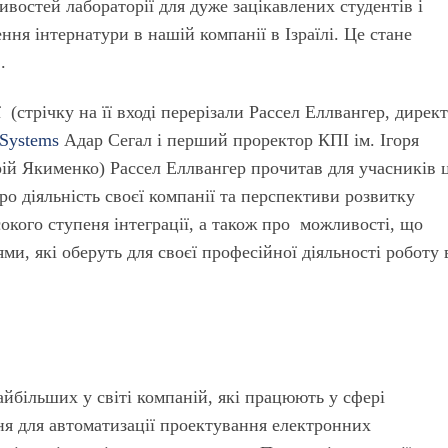
остей лабораторії для дуже зацікавлених студентів і
ння інтернатури в нашій компанії в Ізраїлі. Це стане
.
 (стрічку на її вході перерізали Рассел Еллвангер, дирек
 Systems
Адар Сегал і перший проректор КПІ ім. Ігоря
й Якименко) Рассел Еллвангер прочитав для учасників ц
про діяльність своєї компанії та перспективи розвитку
окого ступеня інтеграції, а також про можливості, що
и, які оберуть для своєї професійної діяльності роботу 
айбільших у світі компаній, які працюють у сфері
ня для автоматизації проектування електронних