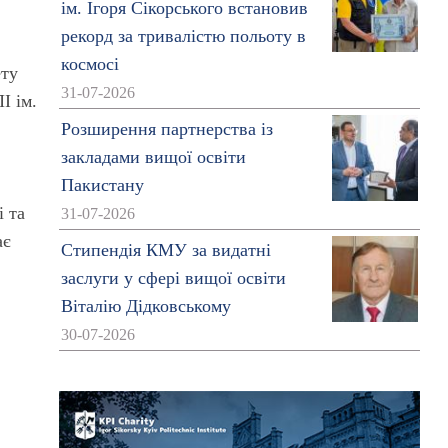
ім. Ігоря Сікорського встановив
рекорд за тривалістю польоту в
космосі
ету
31-07-2026
І ім.
Розширення партнерства із
закладами вищої освіти
Пакистану
і та
31-07-2026
ає
Стипендія КМУ за видатні
заслуги у сфері вищої освіти
Віталію Дідковському
30-07-2026