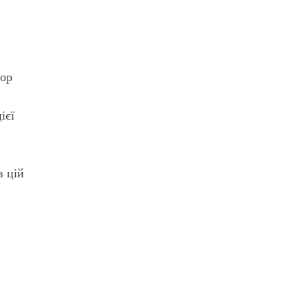
тор
ієї
в цій