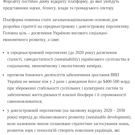
Форсайту постійно діючу відкриту платформу, до якої увійдуть
представники науки, бізнесу, влади та громадського сектору.
Платформа повинна стати загальнонаціональною основою для
розробки стратегії на середньострокову і довгострокову перспективу.
Головна ціль – досягнення Україною високого соціально-
економічного розвитку, а саме:
в середньостроковій перспективі (до 2020 року) досягнення
сталості, самодостатності (sustainability) українського суспільства в
соціальному, економічному і екологічному вимірах;
протягом ближчого десятиліття забезпечення зростання ВВП
України не менше ніж у 2 рази і доведення його до $400-500 млрд.
при збереженні стабільності суспільних і культурних систем та
забезпеченні життєдіяльності власної біосфери і її спроможності
самооновлюватися;
у довгостроковій перспективі (на часовому відрізку 2020 – 2030
роки) перехід до збалансованого розвитку (sustainable development),
коли належним чином сплановане стратегічне застосування знань,
розвиток наук і технологій створить покоління українців, які