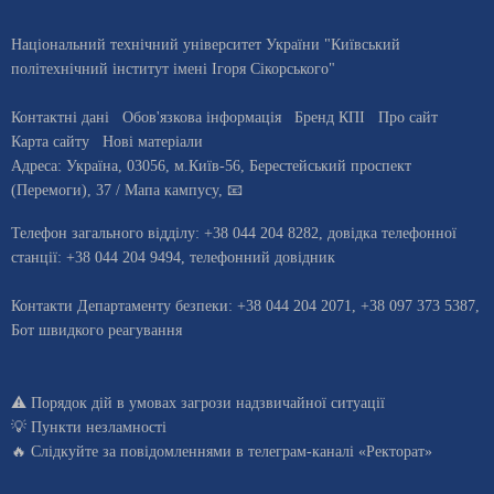
Національний технічний університет України "Київський
політехнічний інститут імені Ігоря Сікорського"
Контактні дані
Обов'язкова інформація
Бренд КПІ
Про сайт
Карта сайту
Нові матеріали
Адреса:
Україна
,
03056
, м.
Київ
-56,
Берестейський проспект
(Перемоги), 37
/ Мапа кампусу
,
📧
Телефон загального відділу:
+38 044 204 8282
, довiдка телефонної
станцiї:
+38 044 204 9494
,
телефонний довідник
Контакти Департаменту безпеки: +38 044 204 2071, +38 097 373 5387,
Бот швидкого реагування
⚠️
Порядок дій в умовах загрози надзвичайної ситуації
💡
Пункти незламності
🔥 Слідкуйте за повідомленнями в
телеграм-каналі «Ректорат»