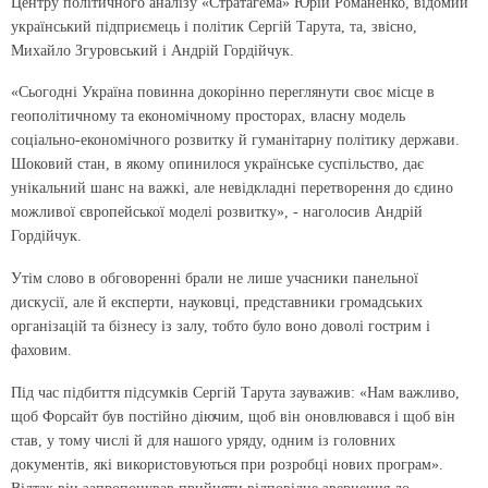
Центру політичного аналізу «Стратагема» Юрій Романенко, відомий
український підприємець і політик Сергій Тарута, та, звісно,
Михайло Згуровський і Андрій Гордійчук.
«Сьогодні Україна повинна докорінно переглянути своє місце в
геополітичному та економічному просторах, власну модель
соціально-економічного розвитку й гуманітарну політику держави.
Шоковий стан, в якому опинилося українське суспільство, дає
унікальний шанс на важкі, але невідкладні перетворення до єдино
можливої європейської моделі розвитку», - наголосив Андрій
Гордійчук.
Утім слово в обговоренні брали не лише учасники панельної
дискусії, але й експерти, науковці, представники громадських
організацій та бізнесу із залу, тобто було воно доволі гострим і
фаховим.
Під час підбиття підсумків Сергій Тарута зауважив: «Нам важливо,
щоб Форсайт був постійно діючим, щоб він оновлювався і щоб він
став, у тому числі й для нашого уряду, одним із головних
документів, які використовуються при розробці нових програм».