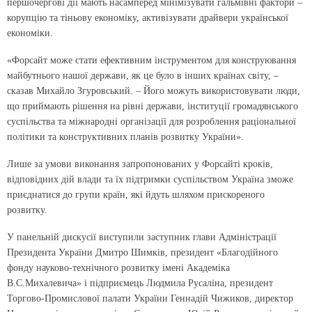
першочергові дії мають насамперед мінімізувати гальмівні фактори –
корупцію та тіньову економіку, активізувати драйвери української
економіки.
«Форсайт може стати ефективним інструментом для конструювання
майбутнього нашої держави, як це було в інших країнах світу, –
сказав Михайло Згуровський. – Його можуть використовувати люди,
що приймають рішення на рівні держави, інституції громадянського
суспільства та міжнародні організації для розроблення раціональної
політики та конструктивних планів розвитку України».
Лише за умови виконання запропонованих у Форсайті кроків,
відповідних дій влади та їх підтримки суспільством Україна зможе
приєднатися до групи країн, які йдуть шляхом прискореного
розвитку.
У панельній дискусії виступили заступник глави Адміністрації
Президента України Дмитро Шимків, президент «Благодійного
фонду науково-технічного розвитку імені Академіка
В.С.Михалевича» і підприємець Людмила Русаліна, президент
Торгово-Промислової палати України Геннадій Чижиков, директор