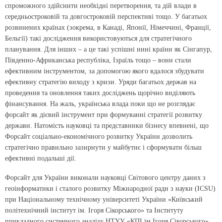
спроможного здійснити необхідні перетворення, та дій влади в
середньостроковій та довгостроковій перспективі тощо. У багатьох
розвинених країнах (зокрема, в Канаді, Японії, Німеччині, Франції,
Бельгії) такі дослідження використовуються для стратегічного
планування. Для інших – а це такі успішні нині країни як Сінгапур,
Південно-Африканська республіка, Ізраїль тощо – вони стали
ефективним інструментом, за допомогою якого вдалося збудувати
ефективну стратегію виходу з кризи. Уряди багатьох держав на
проведення та оновлення таких досліджень щорічно виділяють
фінансування. На жаль, українська влада поки що не розглядає
форсайт як дієвий інструмент при формуванні стратегії розвитку
держави. Натомість науковці та представники бізнесу впевнені, що
Форсайт соціально-економічного розвитку України дозволить
стратегічно правильно зазирнути у майбутнє і сформувати більш
ефективні подальші дії.
Форсайт для України виконали науковці Світового центру даних з
геоінформатики і сталого розвитку Міжнародної ради з науки (ICSU)
при Національному технічному університеті України «Київський
політехнічний інститут ім. Ігоря Сікорського» та Інституту
прикладного системного аналізу НТУУ «КПІ ім.Ігоря Сікорського»