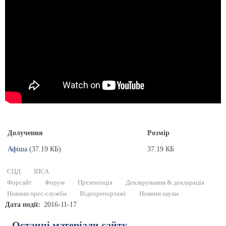
Долучення
Розмір
Афіша
(37.19 КБ)
37.19 КБ
СЦД
ІПСА
Форсайт
Форум
Презентація
Декларування & декларація
Новини прес-служби
Відеорепортажі
Новини науки
Дата події
2016-11-17
Останні матеріали сайту