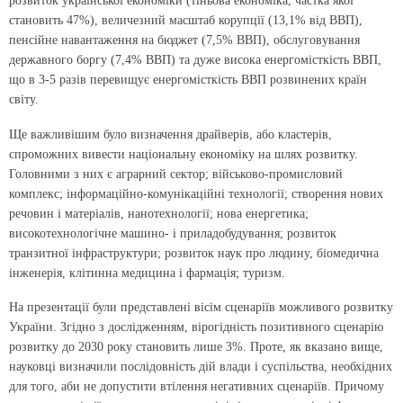
розвиток української економіки (тіньова економіка, частка якої
становить 47%), величезний масштаб корупції (13,1% від ВВП),
пенсійне навантаження на бюджет (7,5% ВВП), обслуговування
державного боргу (7,4% ВВП) та дуже висока енергомісткість ВВП,
що в 3-5 разів перевищує енергомісткість ВВП розвинених країн
світу.
Ще важливішим було визначення драйверів, або кластерів,
спроможних вивести національну економіку на шлях розвитку.
Головними з них є аграрний сектор; військово-промисловий
комплекс; інформаційно-комунікаційні технології; створення нових
речовин і матеріалів, нанотехнології; нова енергетика;
високотехнологічне машино- і приладобудування; розвиток
транзитної інфраструктури; розвиток наук про людину, біомедична
інженерія, клітинна медицина і фармація; туризм.
На презентації були представлені вісім сценаріїв можливого розвитку
України. Згідно з дослідженням, вірогідність позитивного сценарію
розвитку до 2030 року становить лише 3%. Проте, як вказано вище,
науковці визначили послідовність дій влади і суспільства, необхідних
для того, аби не допустити втілення негативних сценаріїв. Причому