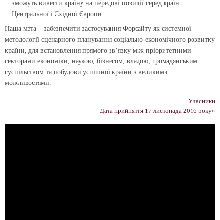
зможуть вивести країну на передові позиції серед країн
Центральної і Східної Європи.
Наша мета – забезпечити застосування Форсайту як системної
методології сценарного планування соціально-економічного розвитку
країни, для встановлення прямого зв’язку між пріоритетними
секторами економіки, наукою, бізнесом, владою, громадянським
суспільством та побудови успішної країни з великими
можливостями.
Учасники
Дата прийняття 17 листопада 2016 року»