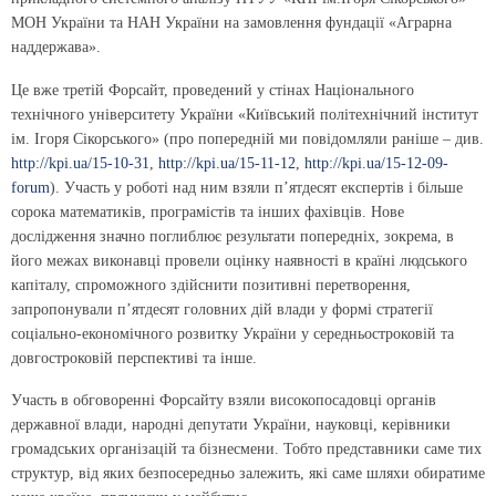
МОН України та НАН України на замовлення фундації «Аграрна
наддержава».
Це вже третій Форсайт, проведений у стінах Національного
технічного університету України «Київський політехнічний інститут
ім. Ігоря Сікорського» (про попередній ми повідомляли раніше – див.
http://kpi.ua/15-10-31
,
http://kpi.ua/15-11-12
,
http://kpi.ua/15-12-09-
forum
). Участь у роботі над ним взяли п’ятдесят експертів і більше
сорока математиків, програмістів та інших фахівців. Нове
дослідження значно поглиблює результати попередніх, зокрема, в
його межах виконавці провели оцінку наявності в країні людського
капіталу, спроможного здійснити позитивні перетворення,
запропонували п’ятдесят головних дій влади у формі стратегії
соціально-економічного розвитку України у середньостроковій та
довгостроковій перспективі та інше.
Участь в обговоренні Форсайту взяли високопосадовці органів
державної влади, народні депутати України, науковці, керівники
громадських організацій та бізнесмени. Тобто представники саме тих
структур, від яких безпосередньо залежить, які саме шляхи обиратиме