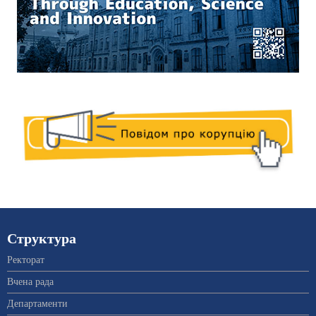
Структура
Ректорат
Вчена рада
Департаменти