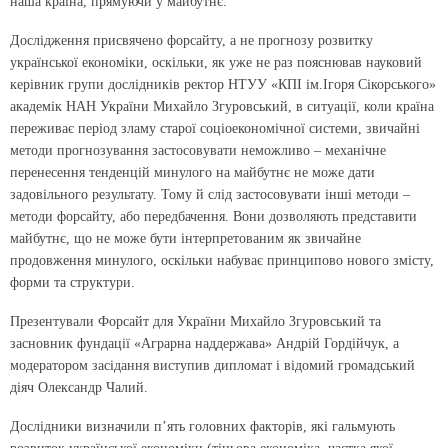
наша країна, прямуючи у майбутнє.
Дослідження присвячено форсайту, а не прогнозу розвитку
української економіки, оскільки, як уже не раз пояснював науковий
керівник групи дослідників ректор НТУУ «КПІ ім.Ігоря Сікорського»
академік НАН України Михайло Згуровський, в ситуації, коли країна
переживає період зламу старої соціоекономічної системи, звичайні
методи прогнозування застосовувати неможливо – механічне
перенесення тенденцій минулого на майбутнє не може дати
задовільного результату. Тому й слід застосовувати інші методи –
методи форсайту, або передбачення. Вони дозволяють представити
майбутнє, що не може бути інтерпретованим як звичайне
продовження минулого, оскільки набуває принципово нового змісту,
форми та структури.
Презентували Форсайт для України Михайло Згуровський та
засновник фундації «Аграрна наддержава» Андрій Гордійчук, а
модератором засідання виступив дипломат і відомий громадський
діяч Олександр Чалий.
Дослідники визначили п’ять головних факторів, які гальмують