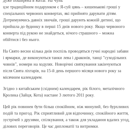
дуже поширена в Китаї. На Чунь
цзе традиційним подарунком є Я-суй цянь – кишенькові гроші у
спеціальних червоних конвертах, які прийнято дарувати дітям.
Дотримуючись давніх звичаїв, гроші дарують кожній дитині, що
прийшла до будинку в перші 15 днів нового року. Якщо червоного
конверта під рукою не знайдеться, нічого страшного – можна
обійтися і без нього.
На Свято весни кілька днів поспіль проводяться гучні народні забави
і ярмарки, де виконуються танки лева і драконів, танці “суходільних
човнів”, номери на ходулях. Новорічні святкування закінчуються
після Свята ліхтарів, на 15-й день першого місяця нового року за
місячним календарем.
Згідно з китайським (східним) календарем, рік білого, металічного
Кролика (Зайця, Кота) настане 3 лютого 2011 року.
Цей рік повинен бути більш спокійним, ніж минулий, без бурхливих
подій та пригод. Рік сприятливий для відпочинку, спокійного життя,
зустрічей з друзями, спілкування, а також для укладання вдалих угод,
ділових переговорів. Це час дипломатії та витримки.