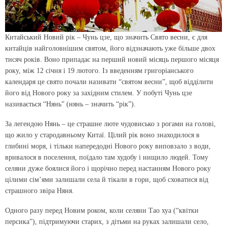
Китайський Новий рік – Чунь цзе, що значить Свято весни, є для
китайців найголовнішим святом, його відзначають уже більше двох
тисяч років. Воно припадає на перший новий місяць першого місяця
року, між 12 січня і 19 лютого. Із введенням григоріанського
календаря це свято почали називати “святом весни”, щоб відділити
його від Нового року за західним стилем. У побуті Чунь цзе
називається “Нянь” (нянь – значить “рік”).
За легендою Нянь – це страшне люте чудовисько з рогами на голові,
що жило у стародавньому Китаї. Цілий рік воно знаходилося в
глибині моря, і тільки напередодні Нового року виповзало з води,
вривалося в поселення, поїдало там худобу і нищило людей. Тому
селяни дуже боялися його і щорічно перед настанням Нового року
цілими сім’ями залишали села й тікали в гори, щоб сховатися від
страшного звіра Няня.
Одного разу перед Новим роком, коли селяни Тао хуа (“квітки
персика”), підтримуючи старих, з дітьми на руках залишали село,