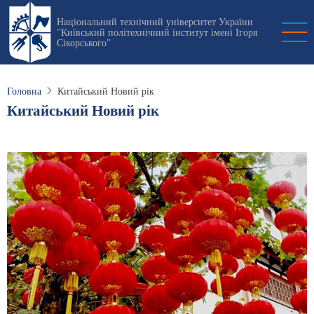
Перейти
Національний технічний університет України
до
"Київський політехнічний інститут імені Ігоря
основного
Сікорського"
вмісту
Головна
Китайський Новий рік
Китайський Новий рік