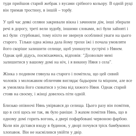
туди прийшов старий жебрак з вусами срібного кольору. В одній руці
він тримав тростину, в іншій – торбу.
У цей час деякі селяни закривали вікна і зачиняли дім, інші збирали
речі в дорогу, треті вели худобу, іншими словами, всі були зайняті і
всі були стурбовані, тому ніхто не звернув особливої уваги на цього
старого. Тільки одна жінка дала йому трохи їжі і почала умовляти
його скоріше залишити селище, щоб уникнути зустрічі з Нянем.
Однак цей дідусь, посміхаючись, відповів: “Дозвольте мені
залишитися у вашому домі на ніч, і я викину Няня з села”.
Жінка з подивом глянула на старого і помітила, що цей сивий
чоловік з моложавим обличчям виглядає бадьорим та міцним, але все
ж умовляла його сховатися з усіма від хижого Няня. Однак старий
стояв на своєму, і жінці довелось піти одній.
Близько опівночі Нянь увірвався до селища. Цього разу він помітив,
що в селі щось не так, як було раніше. З жахом помітив Нянь, що в
одному домі горить вогонь, а двері пофарбовані червоною фарбою.
Коли він дістався входу в будинок, у дворі почувся тріск бамбукових
хлопавок. Він не насмілився увійти у двір.