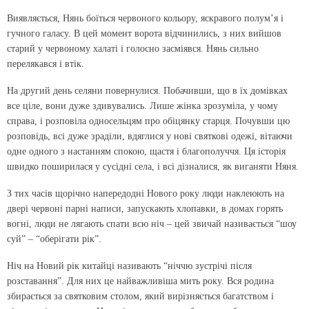
Виявляється, Нянь боїться червоного кольору, яскравого полум’я і
гучного галасу. В цей момент ворота відчинились, з них вийшов
старий у червоному халаті і голосно засміявся. Нянь сильно
перелякався і втік.
На другий день селяни повернулися. Побачивши, що в їх домівках
все ціле, вони дуже здивувались. Лише жінка зрозуміла, у чому
справа, і розповіла односельцям про обіцянку старця. Почувши цю
розповідь, всі дуже зраділи, вдяглися у нові святкові одежі, вітаючи
одне одного з настанням спокою, щастя і благополуччя. Ця історія
швидко поширилася у сусідні села, і всі дізналися, як виганяти Няня.
З тих часів щорічно напередодні Нового року люди наклеюють на
двері червоні парні написи, запускають хлопавки, в домах горять
вогні, люди не лягають спати всю ніч – цей звичай називається “шоу
суй” – “оберігати рік”.
Ніч на Новий рік китайці називають “ніччю зустрічі після
розставання”. Для них це найважливіша мить року. Вся родина
збирається за святковим столом, який вирізняється багатством і