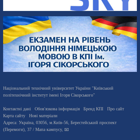
Національний технічний університет України "Київський
політехнічний інститут імені Ігоря Сікорського"
Контактні дані
Обов'язкова інформація
Бренд КПІ
Про сайт
Карта сайту
Нові матеріали
Адреса:
Україна
,
03056
, м.
Київ
-56,
Берестейський проспект
(Перемоги), 37
/ Мапа кампусу
,
📧