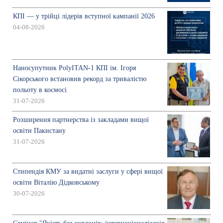
КПІ — у трійці лідерів вступної кампанії 2026
04-08-2026
Наносупутник PolyITAN-1 КПІ ім. Ігоря
Сікорського встановив рекорд за тривалістю
польоту в космосі
31-07-2026
Розширення партнерства із закладами вищої
освіти Пакистану
31-07-2026
Стипендія КМУ за видатні заслуги у сфері вищої
освіти Віталію Дідковському
30-07-2026