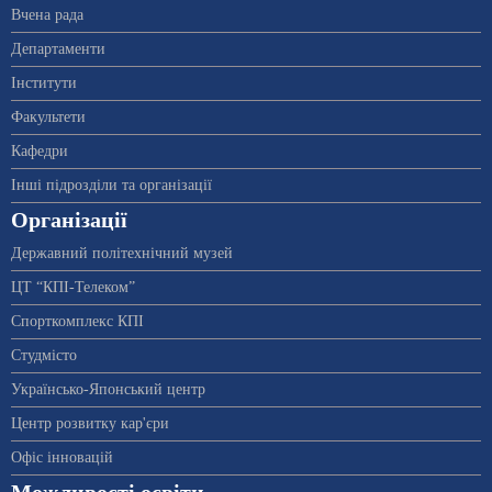
Вчена рада
Департаменти
Інститути
Факультети
Кафедри
Інші підрозділи та організації
Організації
Державний політехнічний музей
ЦТ “КПІ-Телеком”
Спорткомплекс КПІ
Студмісто
Українсько-Японський центр
Центр розвитку кар'єри
Офіс інновацій