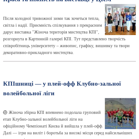
Після холодної тривожної зими так хочеться тепла,
світла і надії. Приємність спілкування з прекрасним
дарує виставка "Жіноча територія мистецтва КПІ",
розгорнута в Картинній галереї КПІ. Тут представлено творчість
співробітниць університету – живопис, графіку, вишивку та твори
декоративно-прикладного мистецтва.
КПІшниці — у плей-офф Клубно-зальної
волейбольної ліги
🏐 Жіноча збірна КПІ впевнено подолала груповий
етап Клубно-зальної волейбольної ліги на
офіційному Чемпіонаті Києва й вийшла у плей-офф.
Далі — ігри на виліт і боротьба за високі місця серед найсильніших