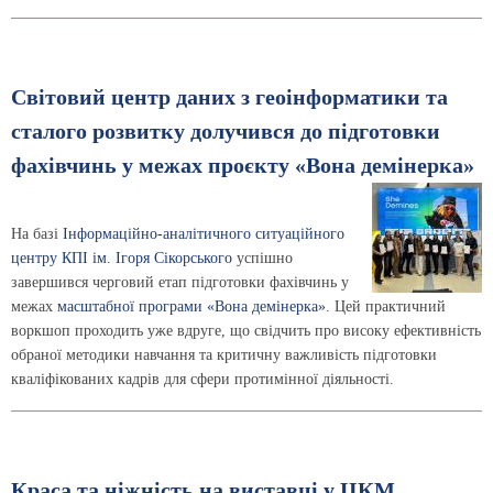
Світовий центр даних з геоінформатики та
сталого розвитку долучився до підготовки
фахівчинь у межах проєкту «Вона демінерка»
На базі
Інформаційно-аналітичного ситуаційного
центру КПІ ім. Ігоря Сікорського
успішно
завершився черговий етап підготовки фахівчинь у
межах
масштабної програми «Вона демінерка»
. Цей практичний
воркшоп проходить уже вдруге, що свідчить про високу ефективність
обраної методики навчання та критичну важливість підготовки
кваліфікованих кадрів для сфери протимінної діяльності.
Краса та ніжність на виставці у ЦКМ