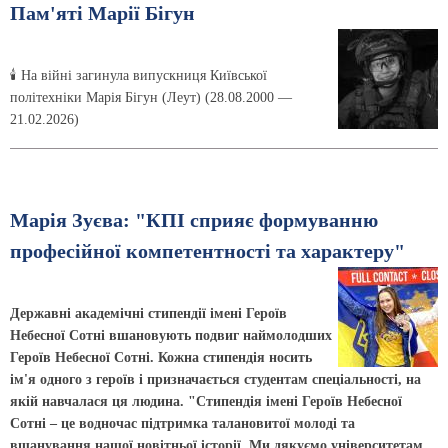
Пам'яті Марії Бігун
🕯 На війні загинула випускниця Київської
політехніки Марія Бігун (Леут) (28.08.2000 —
21.02.2026)
Марія Зуєва: "КПІ сприяє формуванню
професійної компетентності та характеру"
Державні академічні стипендії імені Героїв
Небесної Сотні вшановують подвиг наймолодших
Героїв Небесної Сотні. Кожна стипендія носить
ім'я одного з героїв і призначається студентам спеціальності, на
якій навчалася ця людина. "Стипендія імені Героїв Небесної
Сотні – це водночас підтримка талановитої молоді та
вшанування нашої новітньої історії. Ми дякуємо університетам