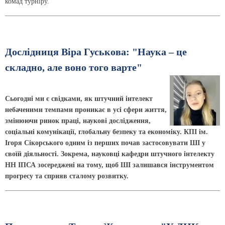
комад турніру.
Дослідниця Віра Гуськова: "Наука – це
складно, але воно того варте"
Сьогодні ми є свідками, як штучний інтелект
небаченими темпами проникає в усі сфери життя,
змінюючи ринок праці, наукові дослідження,
соціальні комунікації, глобальну безпеку та економіку. КПІ ім.
Ігоря Сікорського одним із перших почав застосовувати ШІ у
своїй діяльності. Зокрема, науковці кафедри штучного інтелекту
НН ІПСА зосереджені на тому, щоб ШІ залишався інструментом
прогресу та сприяв сталому розвитку.