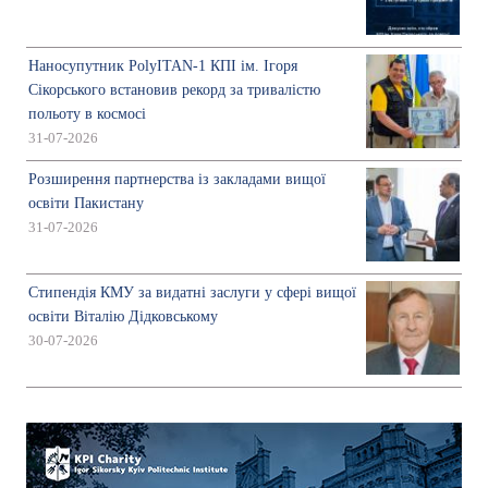
Наносупутник PolyITAN-1 КПІ ім. Ігоря
Сікорського встановив рекорд за тривалістю
польоту в космосі
31-07-2026
Розширення партнерства із закладами вищої
освіти Пакистану
31-07-2026
Стипендія КМУ за видатні заслуги у сфері вищої
освіти Віталію Дідковському
30-07-2026