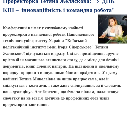
Проректорка Тетяна Желяскова: "У ДНК
КПІ – інноваційність і командна робота"
Комфортний клімат у службовому кабінеті
проректорки з навчальної роботи Національного
технічного університету України "Київський
політехнічний інститут імені Ігоря Сікорського" Тетяни
Желяскової відчувається відразу. Світле приміщення, зручне
крісло біля масивного глянцевого столу, де є місце для безлічі
документів, книг, ділових паперів. На підвіконні в ідеальному
порядку горщики з вишуканими білими орхідеями. У цьому
кабінеті Тетяна Миколаївна не лише працює сама, але й
спілкується з колегами, і таке живе спілкування, за її словами,
вона дуже цінує. Але березень, що буяє за вікном, налаштовує
спочатку на не зовсім дотичне до професійних обов'язків
проректорки запитання.