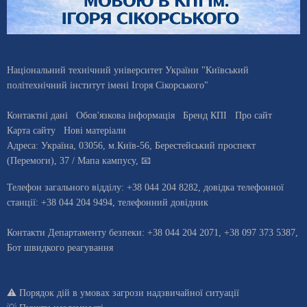
Національний технічний університет України "Київський
політехнічний інститут імені Ігоря Сікорського"
Контактні дані
Обов'язкова інформація
Бренд КПІ
Про сайт
Карта сайту
Нові матеріали
Адреса:
Україна
,
03056
, м.
Київ
-56,
Берестейський проспект
(Перемоги), 37
/ Мапа кампусу
,
📧
Телефон загального відділу:
+38 044 204 8282
, довiдка телефонної
станцiї:
+38 044 204 9494
,
телефонний довідник
Контакти Департаменту безпеки: +38 044 204 2071, +38 097 373 5387,
Бот швидкого реагування
⚠️
Порядок дій в умовах загрози надзвичайної ситуації