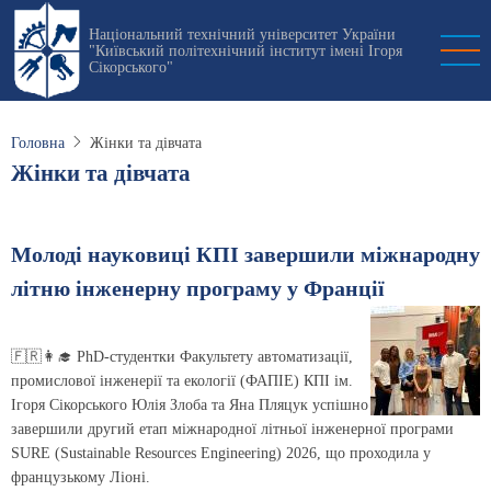
Перейти
Національний технічний університет України
до
"Київський політехнічний інститут імені Ігоря
основного
Сікорського"
вмісту
Головна
Жінки та дівчата
Жінки та дівчата
Молоді науковиці КПІ завершили міжнародну
літню інженерну програму у Франції
🇫🇷👩‍🎓 PhD-студентки Факультету автоматизації,
промислової інженерії та екології (ФАПІЕ) КПІ ім.
Ігоря Сікорського Юлія Злоба та Яна Пляцук успішно
завершили другий етап міжнародної літньої інженерної програми
SURE (Sustainable Resources Engineering) 2026, що проходила у
французькому Ліоні.