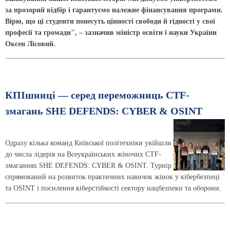
за прозорий відбір i гарантуємо належне фінансування програми.
Вірю, що ці студенти понесуть цінності свободи й гідності у свої
професії та громади", – зазначив міністр освіти і науки України
Оксен Лісовий.
КПІшниці — серед переможниць CTF-
змагань SHE DEFENDS: CYBER & OSINT
Одразу кілька команд Київської політехніки увійшли
до числа лідерів на Всеукраїнських жіночих CTF-
змаганнях SHE DEFENDS: CYBER & OSINT. Турнір
спрямований на розвиток практичних навичок жінок у кібербезпеці
та OSINT і посилення кіберстійкості сектору нацбезпеки та оборони.