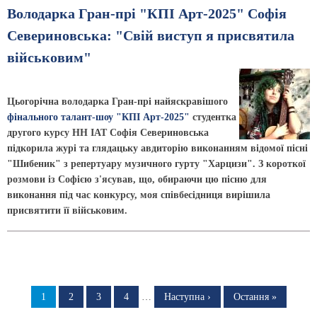
Володарка Гран-прі "КПІ Арт-2025" Софія
Севериновська: "Свій виступ я присвятила
військовим"
Цьогорічна володарка Гран-прі найяскравішого
фінального талант-шоу "КПІ Арт-2025"
студентка
другого курсу НН ІАТ Софія Севериновська
підкорила журі та глядацьку авдиторію виконанням відомої пісні
"Шибеник" з репертуару музичного гурту "Харцизи". З короткої
розмови із Софією з'ясував, що, обираючи цю пісню для
виконання під час конкурсу, моя співбесідниця вирішила
присвятити її військовим.
Розбивка
на
Сторінка
1
Сторінка
2
Сторінка
3
Сторінка
4
…
Наступна
Наступна ›
Остання
Остання »
сторінка
сторінка
сторінки