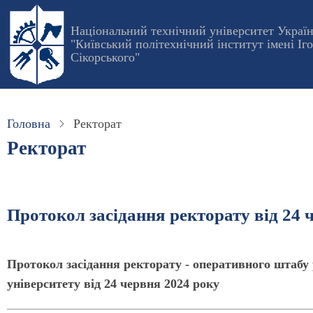
Перейти
до
Національний технічний університет Украї
"Київський політехнічний інститут імені Іг
основного
Сікорського"
вмісту
Головна
Ректорат
Ректорат
Протокол засідання ректорату від 24 
Протокол засідання ректорату - оперативного штабу 
університету від 24 червня 2024 року