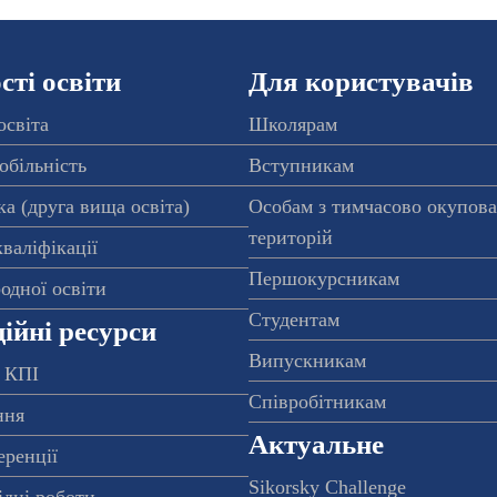
ті освіти
Для користувачів
освіта
Школярам
обільність
Вступникам
а (друга вища освіта)
Особам з тимчасово окупов
територій
валіфікації
Першокурсникам
одної освіти
Студентам
ійні ресурси
Випускникам
 КПІ
Співробітникам
ння
Актуальне
еренції
Sikorsky Challenge
ідні роботи