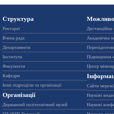
Структура
Можливос
Ректорат
Дистанційна 
Вчена рада
Академічна м
Департаменти
Перепідготовк
Інститути
Підвищення к
Факультети
Центр міжнар
Інформац
Кафедри
Інші підрозділи та організації
Сайти мережі
Організації
Наукові вида
Державний політехнічний музей
Наукові конф
ЦТ “КПІ-Телеком”
Науково-досл