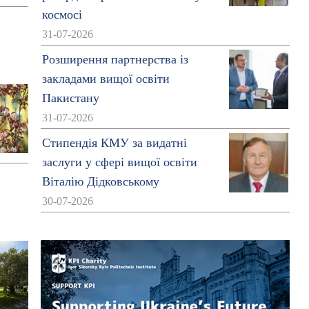
космосі
31-07-2026
Розширення партнерства із
закладами вищої освіти
Пакистану
31-07-2026
Стипендія КМУ за видатні
заслуги у сфері вищої освіти
Віталію Дідковському
30-07-2026