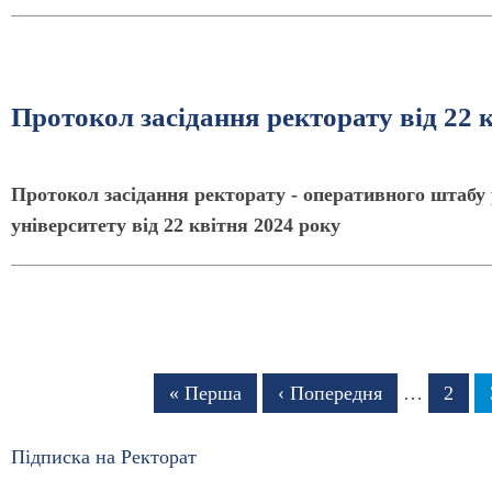
Протокол засідання ректорату від 22 
Протокол засідання ректорату - оперативного штабу 
університету від 22 квітня 2024 року
Розбивка
Перша
« Перша
Попередня
‹ Попередня
…
Стор
2
на
сторінка
сторінка
сторінки
Підписка на Ректорат